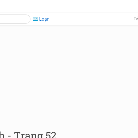
Loạn
TÁ
 - Trang 52