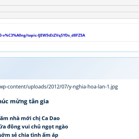
-v%C3%A0ng/topic-IJEW5tEtZVqSYDs_d8FZ5A
húc mừng tân gia
hăm nhà mới chị Ca Dao
ứa đông vui chủ ngọt ngào
ớm sẻ chia tình ấm áp