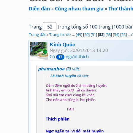
Diễn đàn
»
Cùng nhau tham gia
»
Thơ thành 
Trang
trong tổng số 100 trang (1000 bài 
Trang đầu
«
Trang trước
‹ ... [
49
] [
50
] [
51
] [
52
] [
53
] [
54
] [
55
] ... ›
Kinh Quốc
Ngày gửi: 30/01/2013 14:20
Có
người thích
17
phamanhoa
đã viết:
Lê Kinh Huyền
đã viết:
Đêm đêm ngồi dưới ánh trăng huyền,
Anh thấy em cười rất có duyên.
Khổ nỗi em cười cùng kẻ khác,
Cho nên anh cũng bị hơi phiền.
PAH
Thích phiền
Ngơ ngẩn tại vì đôi mắt huyền