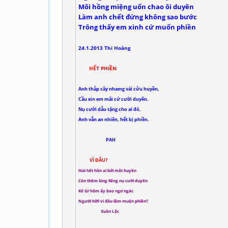
Môi hồng miệng uốn chao ôi duyên
Làm anh chết đứng không sao bước
Trông thấy em xinh cứ muốn phiền
24.1.2013 Thi Hoàng
HẾT PHIỀN
Anh thắp cây nhamg vái cửu huyền,
Cầu xin em mãi cứ cười duyên.
Nụ cười dẫu tặng cho ai đó,
Anh vẫn an nhiên, hết bị phiền.
PAH
VÌ ĐÂU?
Hút hết hồn ai bởi mắt huyền
Còn thêm lúng liếng nụ cười duyên
Kể từ hôm ấy bao ngơ ngác
Người hỡi! vì đâu lắm muộn phiền?
Xuân Lộc