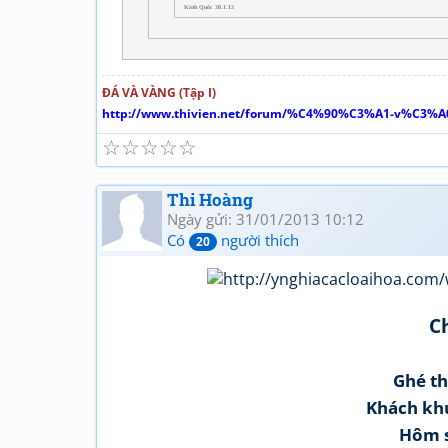
Kinh Quốc 30.1.13
ĐÁ VÀ VÀNG (Tập I)
http://www.thivien.net/forum/%C4%90%C3%A1-v%C3%A0
☆
☆
☆
☆
☆
Thi Hoàng
Ngày gửi: 31/01/2013 10:12
Có
người thích
20
C
Ghé t
Khách kh
Hôm s