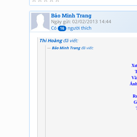
Bảo Minh Trang
Ngày gửi: 02/02/2013 14:44
Có
người thích
16
Thi Hoàng
đã viết:
Bảo Minh Trang
đã viết:
Xư
T
Vầ
Ánh
Ru
G