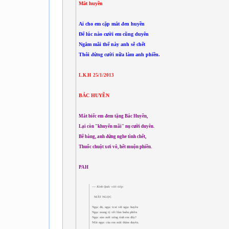
Mắt huyền
Ai cho em cặp mắt đen huyền
Để lúc nào c­ười em cũng duyên
Ngắm mãi thế này anh sẽ chết
Thôi đừng c­ười nữa làm anh phiền.
L.K.H 25/1/2013
BÁC HUYỀN
Mắt biếc em đem tặng Bác Huyền,
Lại còn "khuyến mãi" nụ cười duyên.
Bẽ bàng, anh đứng nghe tình chết,
Thuốc chuột xơi vô, hết muộn phiền.
PAH
Kinh Quốc viết tiếp:
MẮT NGỌC
Ngọc đỏ, ngọc trai với ngọc huyền
Ngọc mang tỳ vết lắm buồn phiền
Ngọc nào mới xứng tình em đấy?
Mắt ngọc của em mãi thắm duyên.