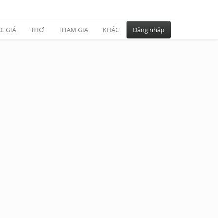
C GIẢ
THƠ
THAM GIA
KHÁC
Đăng nhập