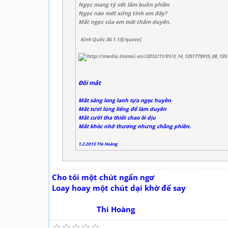
Ngọc mang tỳ vết lắm buồn phiền
Ngọc nào mới xứng tình em đấy?
Mắt ngọc của em mãi thắm duyên.
Kinh Quốc 30.1.13[/quote]
Đôi mắt
Mắt sáng long lanh tựa ngọc huyền
Mắt tươi lúng liếng để làm duyên
Mắt cười tha thiết chao ôi dịu
Mắt khóc nhớ thương nhưng chẳng phiền.
1.2.2013 Thi Hoàng
Cho tôi một chút ngẩn ngơ
Loay hoay một chút dại khờ để say
Thi Hoàng
☆
☆
☆
☆
☆