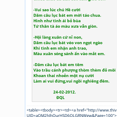
-Vui sao lúc chú Hề cười
Dăm câu lục bát em mời táo chua.
Hình như tình ái bỏ bùa
Tứ thân tà áo màu xưa vẫn giòn.
-Hội làng xuân cứ nỉ non,
Dăm câu lục bát véo von ngọt ngào
Khi tình em nhận anh trao,
Màu xuân sóng sánh ẩn vào mắt em.
-Dăm câu lục bát em têm
Vào trầu cánh phượng thòm thèm đỏ môi
Khoan thai nhoẻn một nụ cười
Làm ai vui đứng,vui ngồi nghiêng đêm.
24-02-2012.
ĐQL
<table><tbody><tr><td><a href="http://www.thiv
UID=aQM2hIhQurHSD6OLGRNWgw&Page=100"><fon