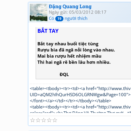
Đặng Quang Long
Ngày gửi: 05/03/2012 08:17
Có
người thích
19
BẮT TAY
Bắt tay nhau buổi tiệc tùng
Rượu bia đã ngã nỗi lòng vào nhau.
Mai bia rượu hết nhiệm mầu
Thì hai ngã rẽ bền lâu hơn nhiều.
ĐQL
<table><tbody><tr><td><a href="http://www.thiv
UID=aQM2hIhQurHSD6OLGRNWgw&Page=100"><fon
</font></a></td></tr></tbody></table>
<table><tbody><tr><td><a href="http://www.thiv
color="red"><b>Thơ Đặng Vô Thường Thơ mới - t
☆
☆
☆
☆
☆