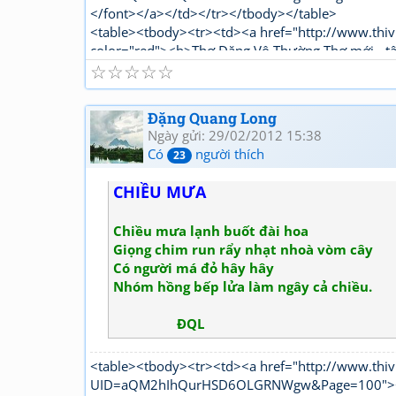
</font></a></td></tr></tbody></table>
<table><tbody><tr><td><a href="http://www.thiv
color="red"><b>Thơ Đặng Vô Thường Thơ mới - t
☆
☆
☆
☆
☆
Đặng Quang Long
Ngày gửi: 29/02/2012 15:38
Có
người thích
23
CHIỀU MƯA
Chiều mưa lạnh buốt đài hoa
Giọng chim run rẩy nhạt nhoà vòm cây
Có người má đỏ hây hây
Nhóm hồng bếp lửa làm ngây cả chiều.
ĐQL
<table><tbody><tr><td><a href="http://www.thiv
UID=aQM2hIhQurHSD6OLGRNWgw&Page=100"><fon