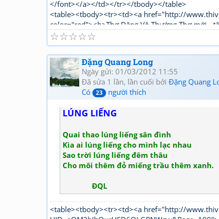
</font></a></td></tr></tbody></table>
<table><tbody><tr><td><a href="http://www.thiv
color="red"><b>Thơ Đặng Vô Thường Thơ mới - t
☆
☆
☆
☆
☆
Đặng Quang Long
Ngày gửi: 01/03/2012 11:55
Đã sửa 1 lần, lần cuối bởi
Đặng Quang L
Có
người thích
23
LÚNG LIẾNG
Quai thao lúng liếng sân đình
Kìa ai lúng liếng cho mình lạc nhau
Sao trời lúng liếng đêm thâu
Cho môi thêm đỏ miếng trầu thêm xanh.
ĐQL
<table><tbody><tr><td><a href="http://www.thiv