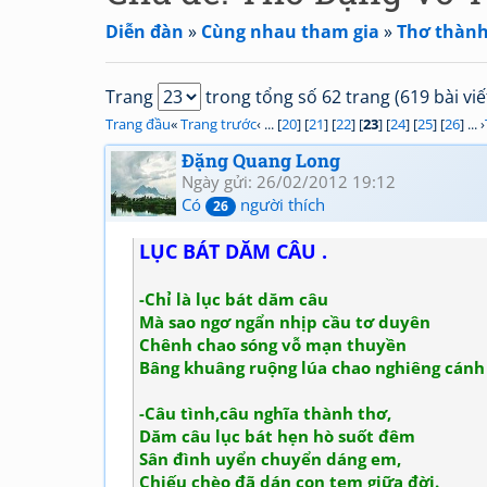
Diễn đàn
»
Cùng nhau tham gia
»
Thơ thành
Trang
trong tổng số 62 trang (619 bài viế
Trang đầu
«
Trang trước
‹ ... [
20
] [
21
] [
22
] [
23
] [
24
] [
25
] [
26
] ... ›
Đặng Quang Long
Ngày gửi: 26/02/2012 19:12
Có
người thích
26
LỤC BÁT DĂM CÂU .
-Chỉ là lục bát dăm câu
Mà sao ngơ ngẩn nhịp cầu tơ duyên
Chênh chao sóng vỗ mạn thuyền
Bâng khuâng ruộng lúa chao nghiêng cánh 
-Câu tình,câu nghĩa thành thơ,
Dăm câu lục bát hẹn hò suốt đêm
Sân đình uyển chuyển dáng em,
Chiếu chèo đã dán con tem giữa đời.