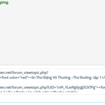
gừng.
ien.net/forum_viewtopic.php?
t color="red"><b>Thơ Đặng Vô Thường –Thơ Đường- tập 1<
ien.net/forum_viewtopic.php?UID=1nPi_YLwNjj6jqJJ5OtTPg"><fo
ập 1</b></font></a></td></tr></tbody></table>