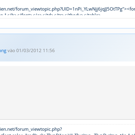
ien.net/forum_viewtopic.php?UID=1nPi_YLwNjj6jqJJ5OtTPg"><fo
ập 1</b></font></a></td></tr></tbody></table>
ong
vào 01/03/2012 11:56
ien.net/forum_viewtopic.php?