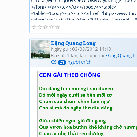
UID=aQM2hIhQurHSD6OLGRNWgw&Page=100"><fon
</font></a></td></tr></tbody></table>
<table><tbody><tr><td><a href="http://www.thiv
color="red"><b>Thơ Đặng Vô Thường Thơ mới - t
☆
☆
☆
☆
☆
Đặng Quang Long
Ngày gửi: 03/03/2012 14:10
Đã sửa 1 lần, lần cuối bởi
Đặng Quang L
Có
người thích
21
CON GÁI THEO CHỒNG
Dịu dàng têm miếng trầu duyên
Đỏ môi ngày cưới se bền mối tơ
Chũm cau chúm chím làm ngơ
Cho ai má đỏ ngây thơ dịu dàng
Giữa chiều ngọn gió đi ngang
Qua vườn hoa bướm khẽ khàng chở hương
Chân ai nhẹ thả trên đường