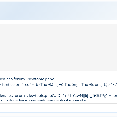
ien.net/forum_viewtopic.php?
t color="red"><b>Thơ Đặng Vô Thường –Thơ Đường- tập 1<
ien.net/forum_viewtopic.php?UID=1nPi_YLwNjj6jqJJ5OtTPg"><fo
ập 1</b></font></a></td></tr></tbody></table>