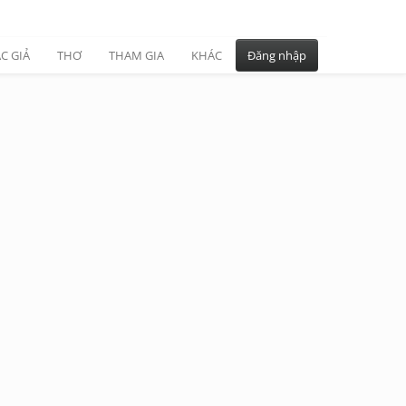
C GIẢ
THƠ
THAM GIA
KHÁC
Đăng nhập