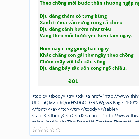
Theo chồng mỗi bước thân thương ngập n
Dịu dàng thảm cỏ tưng bừng
Xanh tơ mà vẫn rưng rưng cả chiều
Dịu dàng cánh bướm như trêu
Vàng theo mỗi bước yêu kiều làm ngây.
Hôm nay cũng giống bao ngày
Khác chăng con gái thơ ngây theo chồng
Chùm mây vội bắc cầu vồng
Dịu dàng bẩy sắc uốn cong ngõ chiều.
ĐQL
<table><tbody><tr><td><a href="http://www.thiv
UID=aQM2hIhQurHSD6OLGRNWgw&Page=100"><fon
</font></a></td></tr></tbody></table>
<table><tbody><tr><td><a href="http://www.thiv
color="red"><b>Thơ Đặng Vô Thường Thơ mới - t
☆
☆
☆
☆
☆