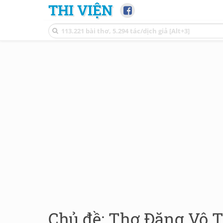
THI VIỆN
Chủ đề: Thơ Đặng Vô T