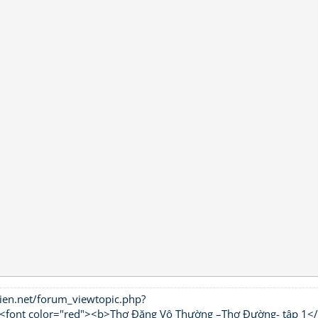
ien.net/forum_viewtopic.php?
t color="red"><b>Thơ Đặng Vô Thường –Thơ Đường- tập 1<