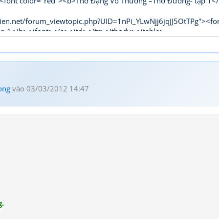
t color="red"><b>Thơ Đặng Vô Thường –Thơ Đường- tập 1<
ien.net/forum_viewtopic.php?UID=1nPi_YLwNjj6jqJJ5OtTPg"><fo
ập 1</b></font></a></td></tr></tbody></table>
ong
vào 03/03/2012 14:47
.