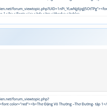
ien.net/forum_viewtopic.php?UID=1nPi_YLwNjj6jqJJ5OtTPg"><fo
ập 1</b></font></a></td></tr></tbody></table>
ien.net/forum_viewtopic.php?
t color="red"><b>Thơ Đặng Vô Thường –Thơ Đường- tập 1<