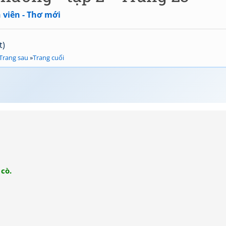
 viên - Thơ mới
t)
Trang sau
»
Trang cuối
cò.