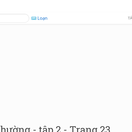
Loạn
TÁ
hường - tập 2 - Trang 23