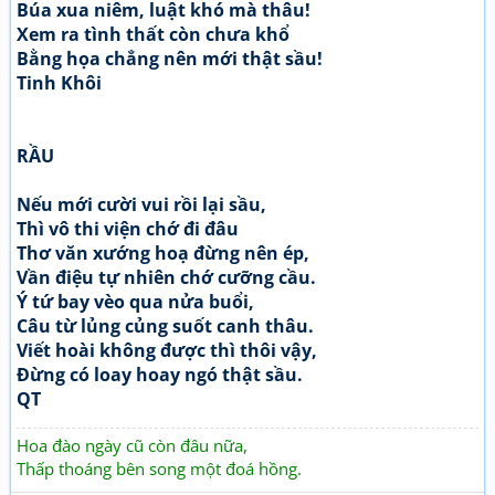
Búa xua niêm, luật khó mà thâu!
Xem ra tình thất còn chưa khổ
Bằng họa chẳng nên mới thật sầu!
Tinh Khôi
RẦU
Nếu mới cười vui rồi lại sầu,
Thì vô thi viện chớ đi đâu
Thơ văn xướng hoạ đừng nên ép,
Vần điệu tự nhiên chớ cưỡng cầu.
Ý tứ bay vèo qua nửa buổi,
Câu từ lủng củng suốt canh thâu.
Viết hoài không được thì thôi vậy,
Đừng có loay hoay ngó thật sầu.
QT
Hoa đào ngày cũ còn đâu nữa,
Thấp thoáng bên song một đoá hồng.