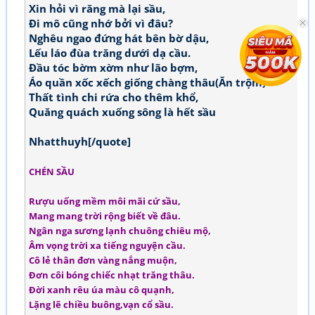
Xin hỏi vì răng mà lại sầu,
Đi mô cũng nhớ bởi vì đâu?
Nghêu ngao đứng hát bên bờ dậu,
Lếu láo đùa trăng dưới dạ cầu.
Đầu tóc bờm xờm như lão bợm,
Áo quần xốc xếch giống chàng thâu(Ăn trộm)
Thất tình chi rứa cho thêm khổ,
Quăng quách xuống sông là hết sầu
Nhatthuyh[/quote]
CHÉN SẦU
Rượu uống mềm môi mãi cứ sầu,
Mang mang trời rộng biết về đâu.
Ngân nga sương lạnh chuông chiêu mộ,
Âm vọng trời xa tiếng nguyện cầu.
Cô lẻ thân đơn vàng nắng muộn,
Đơn côi bóng chiếc nhạt trăng thâu.
Đời xanh rêu úa màu cô quạnh,
Lặng lẽ chiều buông,vạn cổ sầu.