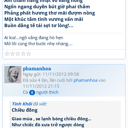
Âm thầm nắng nhạt võ vàng hong
Ngổn ngang duyên bút giờ phai thắm
Phảng phất hương thơ mãi đượm nồng
Một khúc tâm tình vương vấn mãi
Buồn dâng tê tái sợi tơ lòng!...
Ai kia!...ngõ vắng đang hò hẹn
Mở lối cùng thơ bước nhẹ nhàng....
☆
☆
☆
☆
☆
phamanhoa
Ngày gửi: 11/11/2012 09:58
Đã sửa 4 lần, lần cuối bởi
phamanhoa
vào
11/11/2012 21:15
Có
người thích
6
Tinh Khôi
đã viết:
Chiều đông
Giao mùa , se lạnh bóng chiều đông...
Như chiếc đò xưa trở ngược dòng