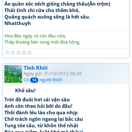
Áo quần xốc xếch giống chàng thâu(Ăn trộm)
Thất tình chi rứa cho thêm khổ,
Quăng quách xuống sông là hết sầu.
Nhatthuyh
Hoa đào ngày cũ còn đâu nữa,
Thấp thoáng bên song một đoá hồng.
☆
☆
☆
☆
☆
Tinh Khôi
Ngày gửi: 31/10/2012 08:28
Có
người thích
14
Khổ sầu!
Trót đã đuối hơi cái vận sầu
Anh còn theo hỏi bỡi do đâu!
Thôi đành lếu láo cho qua nhịp
Chớ trách ngổn ngang lại bắc cầu
Tung tóe câu, từ khôn thể nhặt