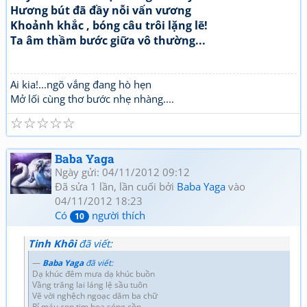
Hương bút đã đầy nỗi vấn vương
Khoảnh khắc , bóng câu trôi lặng lẽ!
Ta âm thầm bước giữa vô thường...
Ai kia!...ngõ vắng đang hò hẹn
Mở lối cùng thơ bước nhẹ nhàng....
☆
☆
☆
☆
☆
Baba Yaga
Ngày gửi: 04/11/2012 09:12
Đã sửa 1 lần, lần cuối bởi
Baba Yaga
vào
04/11/2012 18:23
Có
người thích
10
Tinh Khôi
đã viết:
Baba Yaga
đã viết:
Dạ khúc đêm mưa dạ khúc buồn
Vầng trăng lai láng lệ sầu tuôn
Vẽ vời nghệch ngoạc dăm ba chữ
Rỉ máu con tim họa sóng cồn.