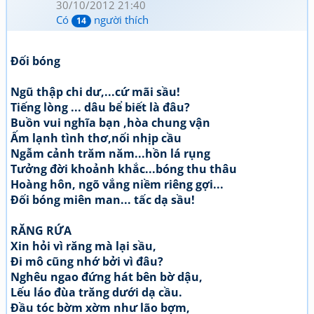
30/10/2012 21:40
Có
người thích
14
Đối bóng
Ngũ thập chi dư,...cứ mãi sầu!
Tiếng lòng ... dâu bể biết là đâu?
Buồn vui nghĩa bạn ,hòa chung vận
Ấm lạnh tình thơ,nối nhịp cầu
Ngẫm cảnh trăm năm...hồn lá rụng
Tưởng đời khoảnh khắc...bóng thu thâu
Hoàng hôn, ngõ vắng niềm riêng gợi...
Đối bóng miên man... tấc dạ sầu!
RĂNG RỨA
Xin hỏi vì răng mà lại sầu,
Đi mô cũng nhớ bởi vì đâu?
Nghêu ngao đứng hát bên bờ dậu,
Lếu láo đùa trăng dưới dạ cầu.
Đầu tóc bờm xờm như lão bợm,