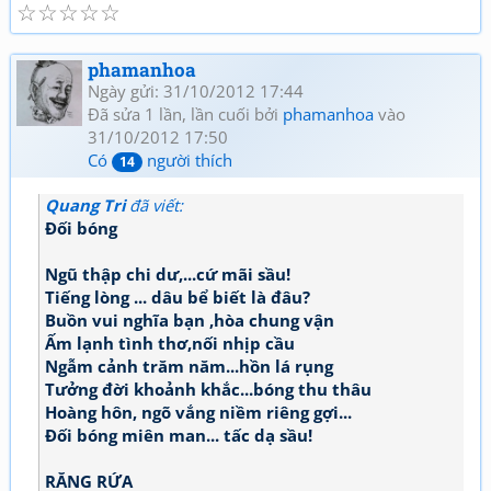
☆
☆
☆
☆
☆
phamanhoa
Ngày gửi: 31/10/2012 17:44
Đã sửa 1 lần, lần cuối bởi
phamanhoa
vào
31/10/2012 17:50
Có
người thích
14
Quang Tri
đã viết:
Đối bóng
Ngũ thập chi dư,...cứ mãi sầu!
Tiếng lòng ... dâu bể biết là đâu?
Buồn vui nghĩa bạn ,hòa chung vận
Ấm lạnh tình thơ,nối nhịp cầu
Ngẫm cảnh trăm năm...hồn lá rụng
Tưởng đời khoảnh khắc...bóng thu thâu
Hoàng hôn, ngõ vắng niềm riêng gợi...
Đối bóng miên man... tấc dạ sầu!
RĂNG RỨA