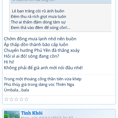
Lẻ bạn trăng côi rũ ánh buồn
Đêm thu rả rích giọt mưa tuôn
Thơ ai thấm đậm dòng tâm sự
Đem thả vào đêm để sóng cồn!...
Chớm đông mưa lạnh nhớ nên buồn
Áp thấp dồn thành bão cấp luôn
Chuyển hướng Phú Yên đà thẳng xoáy
Hỏi vì ai đó! sóng đang cồn?
Hi hi!
Không phải để già anh mới nói đâu nhé!
Trong một thoáng cổng thần tiên vừa khép
Phù thủy già trong dáng vóc Thiên Nga
Úmbala...bala
☆
☆
☆
☆
☆
Tinh Khôi