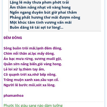
Lặng lẽ mây thưa phơn phớt trải
Âm thầm nắng nhạt võ vàng hong
Ngổn ngang duyên bút giờ phai thắm
Phảng phất hương thơ mãi đượm nồng
Một khúc tâm tình vương vấn mãi
Buồn dâng tê tái sợi tơ lòng!...
ĐÊM ĐÔNG
Sông buồn trôi mãi,lạnh đêm đông,
Chìm nổi thân ai,lạc mấy dòng.
Áo bạc mưa rừng, sương muối gội,
Quần sờn nắng biển,gió vàng hong.
Lẻ loi xứ lạ,thèm tay ấm,
Cô quạnh trời xa,nhớ bếp nồng.
Trăng muộn xanh xao,sầu vạn cổ.
Người lê bước mỏi,xót xa lòng.
phamanhoa
Phước lộc giàu sang nào dám tưởng