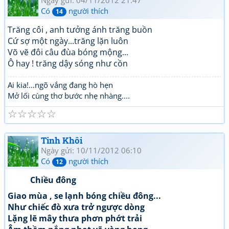
Ngày gửi: 04/11/2012 21:47
Có
người thích
14
Trăng côi , anh tưởng ánh trăng buồn
Cứ sợ một ngày...trăng lặn luôn
Võ vẽ đôi câu đùa bóng mộng...
Ô hay ! trăng dậy sóng như cồn
Ai kia!...ngõ vắng đang hò hẹn
Mở lối cùng thơ bước nhẹ nhàng....
☆
☆
☆
☆
☆
Tinh Khôi
Ngày gửi: 10/11/2012 06:10
Có
người thích
12
Chiều đông
Giao mùa , se lạnh bóng chiều đông...
Như chiếc đò xưa trở ngược dòng
Lặng lẽ mây thưa phơn phớt trải