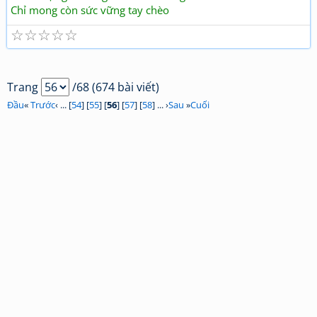
Chỉ mong còn sức vững tay chèo
☆
☆
☆
☆
☆
Trang
/68 (674 bài viết)
Đầu
«
Trước
‹ ... [
54
] [
55
] [
56
] [
57
] [
58
] ... ›
Sau
»
Cuối