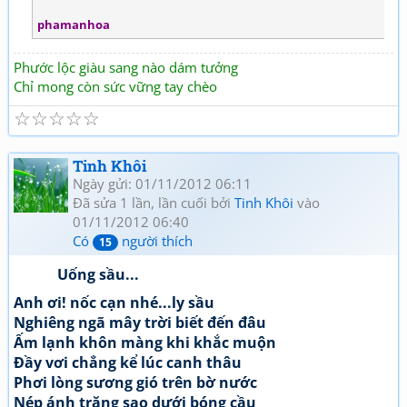
phamanhoa
Phước lộc giàu sang nào dám tưởng
Chỉ mong còn sức vững tay chèo
☆
☆
☆
☆
☆
Tinh Khôi
Ngày gửi: 01/11/2012 06:11
Đã sửa 1 lần, lần cuối bởi
Tinh Khôi
vào
01/11/2012 06:40
Có
người thích
15
Uống sầu...
Anh ơi! nốc cạn nhé...ly sầu
Nghiêng ngã mây trời biết đến đâu
Ấm lạnh khôn màng khi khắc muộn
Đầy vơi chẳng kể lúc canh thâu
Phơi lòng sương gió trên bờ nước
Nép ánh trăng sao dưới bóng cầu