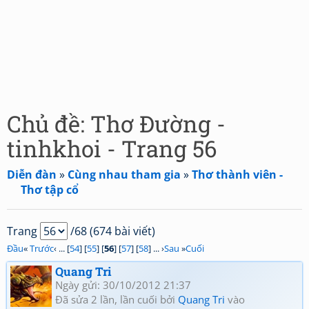
Chủ đề: Thơ Đường -
tinhkhoi - Trang 56
Diễn đàn
»
Cùng nhau tham gia
»
Thơ thành viên -
Thơ tập cổ
Trang
/68 (674 bài viết)
Đầu
«
Trước
‹ ... [
54
] [
55
] [
56
] [
57
] [
58
] ... ›
Sau
»
Cuối
Quang Tri
Ngày gửi: 30/10/2012 21:37
Đã sửa 2 lần, lần cuối bởi
Quang Tri
vào