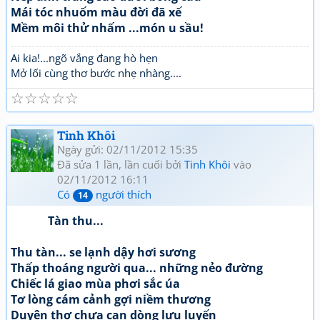
Mái tóc nhuốm màu đời đã xế
Mềm môi thử nhấm ...món u sầu!
Ai kia!...ngõ vắng đang hò hẹn
Mở lối cùng thơ bước nhẹ nhàng....
☆
☆
☆
☆
☆
Tinh Khôi
Ngày gửi: 02/11/2012 15:35
Đã sửa 1 lần, lần cuối bởi
Tinh Khôi
vào
02/11/2012 16:11
Có
người thích
14
Tàn thu...
Thu tàn... se lạnh dậy hơi sương
Thấp thoáng người qua... những nẻo đường
Chiếc lá giao mùa phơi sắc úa
Tơ lòng cám cảnh gợi niềm thương
Duyên thơ chưa cạn dòng lưu luyến