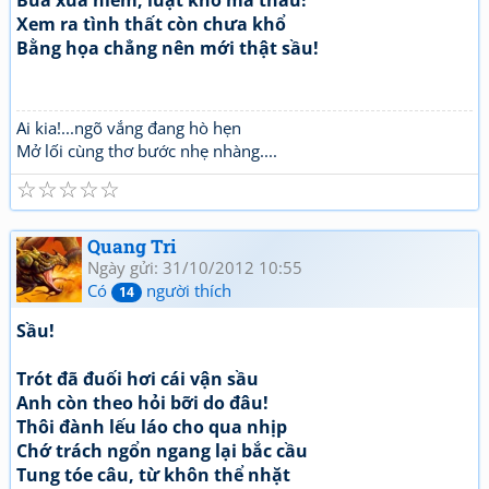
Búa xua niêm, luật khó mà thâu!
Xem ra tình thất còn chưa khổ
Bằng họa chẳng nên mới thật sầu!
Ai kia!...ngõ vắng đang hò hẹn
Mở lối cùng thơ bước nhẹ nhàng....
☆
☆
☆
☆
☆
Quang Tri
Ngày gửi: 31/10/2012 10:55
Có
người thích
14
Sầu!
Trót đã đuối hơi cái vận sầu
Anh còn theo hỏi bỡi do đâu!
Thôi đành lếu láo cho qua nhịp
Chớ trách ngổn ngang lại bắc cầu
Tung tóe câu, từ khôn thể nhặt