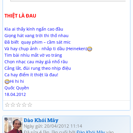
THIỆT LÀ ĐAU
Kìa ai thấy kính ngẩn cao đầu
Giọng hát vang trời thi thố nhau
Đã biết quay phim – cầm sát mic
Và hay chụp ảnh - nhắp ti dầu (Heineken)
Tìm bài nhíu mắt vờ vo tráng
Chọn nhạc cau mày giả nhổ râu
Cẳng lắt, đùi rung theo nhịp điệu
Ca hay điểm ít thiệt là đau!
Hi hi hi
Quốc Quyền
18.04.2012
☆
☆
☆
☆
☆
Đào Khói Mây
Ngày gửi: 20/04/2012 11:14
Đã sửa 4 lần, lần cuối bởi
Đào Khói Mây
vào