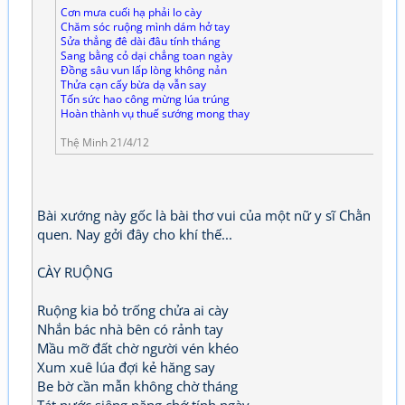
Cơn mưa cuối hạ phải lo cày
Chăm sóc ruộng mình dám hở tay
Sửa thẳng đê dài đâu tính tháng
Sang bằng cỏ dại chẳng toan ngày
Đồng sâu vun lấp lòng không nản
Thửa cạn cấy bừa dạ vẫn say
Tốn sức hao công mừng lúa trúng
Hoàn thành vụ thuế sướng mong thay
Thệ Minh 21/4/12
Bài xướng này gốc là bài thơ vui của một nữ y sĩ Chằn
quen. Nay gởi đây cho khí thế...
CÀY RUỘNG
Ruộng kia bỏ trống chửa ai cày
Nhắn bác nhà bên có rảnh tay
Mầu mỡ đất chờ người vén khéo
Xum xuê lúa đợi kẻ hăng say
Be bờ cần mẫn không chờ tháng
Tát nước siêng năng chớ tính ngày