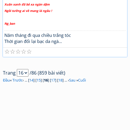
Xuân xanh đã bỏ xa ngàn dặm
Ngồi tưởng ai về mang lá ngâu !
Ng_ban
Năm tháng đi qua chiều trắng tóc
Thời gian đổi lại bạc da ngà…
☆
☆
☆
☆
☆
Trang
/86 (859 bài viết)
Đầu
«
Trước
‹ ... [
14
] [
15
] [
16
] [
17
] [
18
] ... ›
Sau
»
Cuối