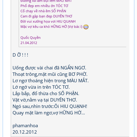
Đường xa lắm bụi lem MÀU MẮT
Phố đẹp em nhiều ớn TÓC TƠ
Cố chạy về nhà êm SỐ PHẬN
Cam đi gặp bạn đẹp DUYÊN THƠ
Đời vui xướng họa vơi HIU QUẠNH
Mặc vợ kêu ca khó HỮNG HỜ (Vợ bác í)
Quốc Quyền
21.04.2012
D Ỡ ! ! !
Uống được vài chai đã NGẨN NGƠ.
Thoạt trông,mặt mũi cũng BƠ PHỜ.
Lơ ngơ thoáng hiện trong MÀU MẮT.
Lớ ngớ vừa in trên TÓC TƠ.
Lắp bắp, đổ thừa cho SỐ PHẬN.
Vật vờ,nằm vạ tại DUYÊN THƠ.
Ngó sau,nhìn trước:Ôi HIU QUẠNH!
Quay mặt làm ngơ,vợ HỮNG HỜ...
phamanhoa
20.12.2012