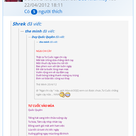
22/04/2012 18:11
Có
người thích
5
Shrek
đã viết:
the minh
đã viết:
Duy Quốc Quyền
đã viết:
the minh
đã viết:
NGẠI CHI CÀY
Thật ra Tư Cuốc ngại chi cày
Mãi bận trồng dừa chẳng rảnh tay
Một thuở cấy bừa cho tới tối
Bao phen vun xới tận luôn ngày
Đê dài ta bước lòng man mác
Vườn rộng em về dạ đắm say
Dưới bóng trăng thanh mừng vụ trúng
Đơn sơ bữa tiệc cũng vui thay
Thệ Minh 20/4/12
@ "Ngại chi cày " này ,anh Hòa và DQQ xem coi được chưa ,Tư Cuốc chẳng
ngán cày nữa ... hihih
TƯ CUỐC VÀO MÙA
Quốc Quyền
Tiếng hát vang trên thửa ruộng cày
Tư bừa, Tám cấy nhịp nhàn tay
Đồng xanh gió mát anh ham việc
Lúa tốt cà tươi chị tiếc ngày
Xuống giống ngay mùa lòng đã thích