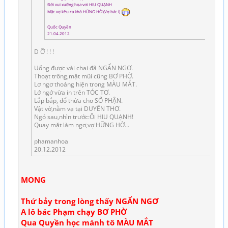
Đời vui xướng họa vơi HIU QUẠNH
Mặc vợ kêu ca khó HỮNG HỜ (Vợ bác í)
Quốc Quyền
21.04.2012
D Ỡ ! ! !
Uống được vài chai đã NGẨN NGƠ.
Thoạt trông,mặt mũi cũng BƠ PHỜ.
Lơ ngơ thoáng hiện trong MÀU MẮT.
Lớ ngớ vừa in trên TÓC TƠ.
Lắp bắp, đổ thừa cho SỐ PHẬN.
Vật vờ,nằm vạ tại DUYÊN THƠ.
Ngó sau,nhìn trước:Ôi HIU QUẠNH!
Quay mặt làm ngơ,vợ HỮNG HỜ...
phamanhoa
20.12.2012
MONG
Thứ bảy trong lòng thấy NGẨN NGƠ
A lô bác Phạm chạy BƠ PHỜ
Qua Quyền học mánh tô MÀU MẮT