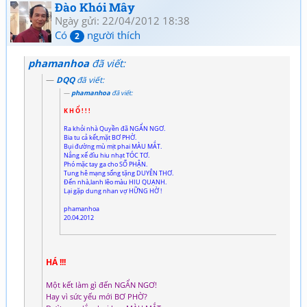
Đào Khói Mây
Ngày gửi: 22/04/2012 18:38
Có
người thích
2
phamanhoa
đã viết:
DQQ
đã viết:
phamanhoa
đã viết:
K H Ổ ! ! !
Ra khỏi nhà Quyền đã NGẨN NGƠ.
Bia tu cả kết,mặt BƠ PHỜ.
Bụi đường mù mịt phai MÀU MẮT.
Nắng xế đìu hiu nhạt TÓC TƠ.
Phó mặc tay ga cho SỐ PHẬN.
Tung hê mạng sống tặng DUYÊN THƠ.
Đến nhà,lanh lẽo màu HIU QUẠNH.
Lại gặp dung nhan vợ HỮNG HỜ !
phamanhoa
20.04.2012
HÁ !!!
Một kết làm gì đến NGẨN NGƠ!
Hay vì sức yếu mới BƠ PHỜ?