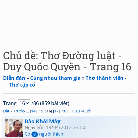
Chủ đề: Thơ Đường luật -
Duy Quốc Quyền - Trang 16
Diễn đàn
»
Cùng nhau tham gia
»
Thơ thành viên -
Thơ tập cổ
Trang
/86 (859 bài viết)
Đầu
«
Trước
‹ ... [
14
] [
15
] [
16
] [
17
] [
18
] ... ›
Sau
»
Cuối
Đào Khói Mây
Ngày gửi: 19/04/2012 23:50
Có
người thích
8