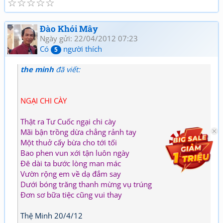
☆
☆
☆
☆
☆
Đào Khói Mây
Ngày gửi: 22/04/2012 07:23
Có
người thích
5
the minh
đã viết:
NGẠI CHI CÀY
Thật ra Tư Cuốc ngại chi cày
Mãi bận trồng dừa chẳng rảnh tay
Một thuở cấy bừa cho tới tối
Bao phen vun xới tận luôn ngày
Đê dài ta bước lòng man mác
Vườn rộng em về dạ đắm say
Dưới bóng trăng thanh mừng vụ trúng
Đơn sơ bữa tiệc cũng vui thay
Thệ Minh 20/4/12