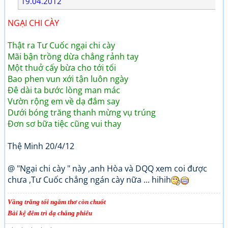
19.04.2012
NGẠI CHI CÀY
Thật ra Tư Cuốc ngại chi cày
Mãi bận trồng dừa chẳng rảnh tay
Một thuở cấy bừa cho tới tối
Bao phen vun xới tận luôn ngày
Đê dài ta bước lòng man mác
Vườn rộng em về dạ đắm say
Dưới bóng trăng thanh mừng vụ trúng
Đơn sơ bữa tiệc cũng vui thay
Thệ Minh 20/4/12
@ "Ngại chi cày " này ,anh Hòa và DQQ xem coi được
chưa ,Tư Cuốc chẳng ngán cày nữa ... hihih
Vầng trăng tối ngắm thơ còn chuốt
Bài kệ đêm trì dạ chẳng phiêu