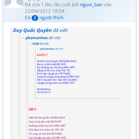
Đã sửa 1 lần, lần cuối bởi
nguoi_ban
vào
22/04/2012 18:54
Có
người thích
2
Duy Quốc Quyền
đã viết:
phamanhoa
đã viết:
DQQ
đã viết:
phamanhoa
đã viết:
K H Ổ ! ! !
Ra khỏi nhà Quyền đã NGẨN NGƠ.
Bia tu cả kết,mặt BƠ PHỜ.
Bụi đường mù mịt phai MÀU MẮT.
Nắng xế đìu hiu nhạt TÓC TƠ.
Phó mặc tay ga cho SỐ PHẬN.
Tung hê mạng sống tặng DUYÊN THƠ.
Đến nhà,lanh lẽo màu HIU QUẠNH.
Lại gặp dung nhan vợ HỮNG HỜ !
phamanhoa
20.04.2012
HÁ !!!
Một kết làm gì đến NGẨN NGƠ!
Hay vì sức yếu mới BƠ PHỜ?
Đường xa lắm bụi lem MÀU MẮT
Phố đẹp em nhiều ớn TÓC TƠ
Cố chạy về nhà êm SỐ PHẬN
Cam đi gặp bạn đẹp DUYÊN THƠ