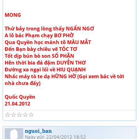
MONG
Thứ bảy trong lòng thấy NGẨN NGƠ
A lô bác Phạm chạy BƠ PHỜ
Qua Quyền học mánh tô MÀU MẮT
Đến Bạn bày chiêu vẽ TÓC TƠ
Tốt dịp bún bò son SỐ PHẬN
Hên thời bia đá đậm DUYÊN THƠ
Đường xa ngại lối về HIU QUẠNH
Nhấc máy tò te dạ HỮNG HỜ (Gọi xem bác về tới
nhà chưa đấy)
Quốc Quyền
21.04.2012
☆
☆
☆
☆
☆
nguoi_ban
Ngày gửi: 22/04/2012 18:52