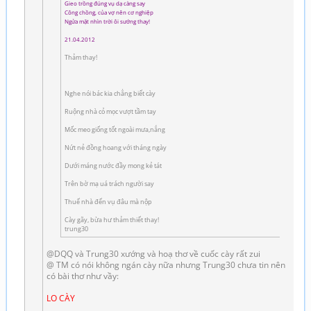
Gieo trồng đúng vụ dạ càng say
Công chồng, của vợ nên cơ nghiệp
Ngửa mặt nhìn trời ôi sướng thay!
21.04.2012
Thảm thay!
Nghe nói bác kia chẳng biết cày
Ruộng nhà cỏ mọc vượt tầm tay
Mốc meo giống tốt ngoài mưa,nắng
Nứt nẻ đồng hoang với tháng ngày
Dưới máng nước đầy mong kẻ tát
Trên bờ mạ uá trách người say
Thuế nhà đến vụ đâu mà nộp
Cày gãy, bừa hư thảm thiết thay!
trung30
@DQQ và Trung30 xướng và hoạ thơ về cuốc cày rất zui
@ TM có nói không ngán cày nữa nhưng Trung30 chưa tin nên
có bài thơ như vầy:
LO CÀY