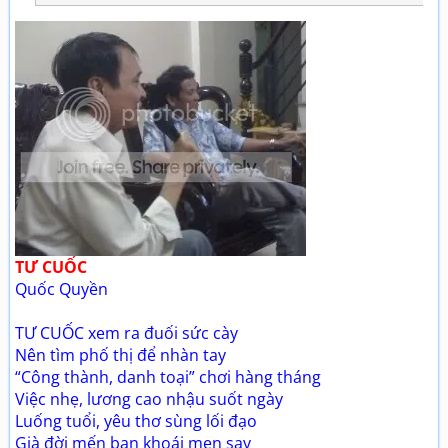
TƯ CUỐC
Quốc Quyền
TƯ CUỐC xem ra đuối sức cày
Nên tìm phố thị để nhàn tay
“Công thành, danh toại” chơi hàng tháng
Việc nhẹ, lương cao nhậu suốt ngày
Luống tuổi, yêu thơ sùng lối đạo
Già đời mến bạn khoái men say