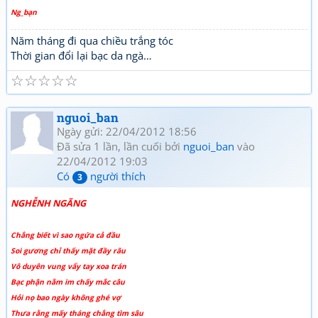
Ng_bạn
Năm tháng đi qua chiều trắng tóc
Thời gian đổi lại bạc da ngà…
☆
☆
☆
☆
☆
nguoi_ban
Ngày gửi: 22/04/2012 18:56
Đã sửa 1 lần, lần cuối bởi
nguoi_ban
vào
22/04/2012 19:03
Có
người thích
3
NGHỄNH NGÃNG
Chẳng biết vì sao ngứa cả đầu
Soi gương chỉ thấy mặt đầy râu
Vô duyên vung vẩy tay xoa trán
Bạc phận nằm im chấy mắc câu
Hỏi nọ bao ngày không ghé vợ
Thưa rằng mấy tháng chẳng tìm sâu