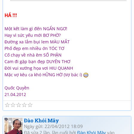
HÁ !!!
Một kết làm gì đến NGẨN NGƠ!
Hay vì sức yếu mới BƠ PHỜ?
Đường xa lắm bụi lem MÀU MẮT
Phố đẹp em nhiều ớn TÓC TƠ
Cố chạy về nhà êm SỐ PHẬN
Cam đi gặp bạn đẹp DUYÊN THƠ
Đời vui xướng họa vơi HIU QUẠNH
Mặc vợ kêu ca khó HỮNG HỜ (Vợ bác í)
Quốc Quyền
21.04.2012
☆
☆
☆
☆
☆
Đào Khói Mây
Ngày gửi: 22/04/2012 18:09
Đã sửa 2 lần, lần cuối bởi
Đào Khói Mây
vào