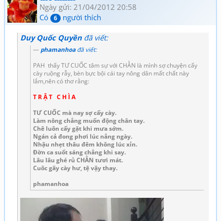
Ngày gửi: 21/04/2012 20:58
Có
người thích
6
Duy Quốc Quyền
đã viết:
phamanhoa
đã viết:
PAH thấy TƯ CUỐC tâm sự với CHẰN là mình sợ chuyện cấy
cày ruộng rẫy, bèn bực bội cái tay nông dân mất chất này
lắm,nên có thơ rằng:
T R Ậ T C H Ì A
TƯ CUỐC mà nay sợ cấy cày.
Làm nông chẳng muốn động chân tay.
Chê luôn cấy gặt khi mưa sớm.
Ngán cả đong phơi lúc nắng ngày.
Nhậu nhẹt thâu đêm không lúc xỉn.
Đờn ca suốt sáng chẳng khi say.
Lâu lâu ghé rủ CHẰN tươi mát.
Cuôc gãy cày hư, tệ vậy thay.
phamanhoa