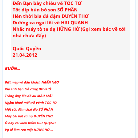
Đến Bạn bày chiêu vẽ TÓC TƠ
Tốt dịp bún bò son SỐ PHẬN
Hên thời bia đá đậm DUYÊN THƠ
Đường xa ngại lối về HIU QUẠNH
Nhấc máy tò te dạ HỮNG HỜ (Gọi xem bác về tới
nhà chưa đấy)
Quốc Quyền
21.04.2012
BUỒN…
Bứt mép vò đầu khách NGẨN NGƠ
Kia anh bạn trẻ cũng BƠ PHỜ
Trông ông lão đỏ au MÀU MẮT
Ngậm khoé môi trề vễnh TÓC TƠ
Một cốc dăm chai dìu SỐ PHẬN
Mấy bài bát cú nợ DUYÊN THƠ
Ô hay cái kiểu buồn HIU QUẠNH
Vợ lẻ làm reo mặt HỮNG HỜ …