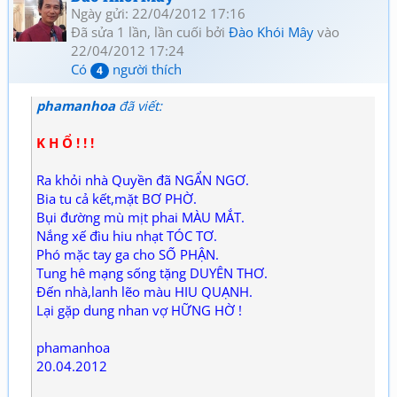
Ngày gửi: 22/04/2012 17:16
Đã sửa 1 lần, lần cuối bởi
Đào Khói Mây
vào
22/04/2012 17:24
Có
người thích
4
phamanhoa
đã viết:
K H Ổ ! ! !
Ra khỏi nhà Quyền đã NGẨN NGƠ.
Bia tu cả kết,mặt BƠ PHỜ.
Bụi đường mù mịt phai MÀU MẮT.
Nắng xế đìu hiu nhạt TÓC TƠ.
Phó mặc tay ga cho SỐ PHẬN.
Tung hê mạng sống tặng DUYÊN THƠ.
Đến nhà,lanh lẽo màu HIU QUẠNH.
Lại gặp dung nhan vợ HỮNG HỜ !
phamanhoa
20.04.2012