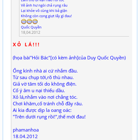
Làm thơ bí vận nào rơi tóc
Vẽ ảnh hư ngòi chả rụng râu
Lại khỏe vô cùng khi bả giận
Không còn cọng giựt lấy gì đau!
Quốc Quyền
18,04.2012
X Ỏ L Á ! ! !
(họa bài"Hỏi Bác"[có kèm ảnh]của Duy Quốc Quyền)
Ống kính nhà ai cứ nhắm đầu.
Từ sau chụp tới,rõ thù nhau.
Giả vờ tăm tối do không điện.
Cố ý âm u nại thiếu dầu.
Xỏ lá,nhắm vào nơi chẳng tóc.
Chơi khăm,cố tránh chỗ đầy râu.
Ai kia được dịp la oang oác:
"Trên dưới rụng rồi!",thế mới đau!
phamanhoa
18.04.2012