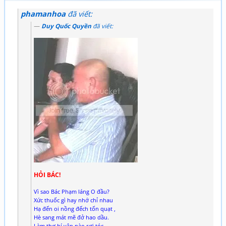
phamanhoa
đã viết:
Duy Quốc Quyền
đã viết:
HỎI BÁC!
Vì sao Bác Phạm láng O đầu?
Xức thuốc gì hay nhớ chỉ nhau
Hạ đến oi nồng đếch tốn quạt ,
Hè sang mát mẽ đở hao dầu.