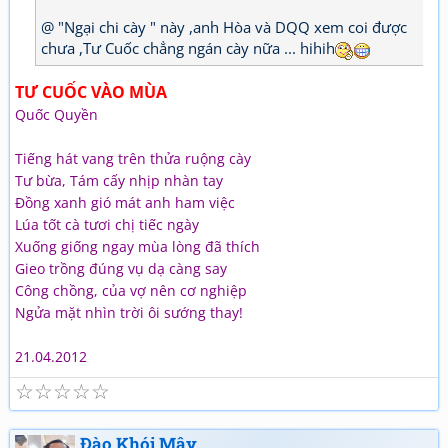
@ "Ngại chi cày " này ,anh Hòa và DQQ xem coi được
chưa ,Tư Cuốc chẳng ngán cày nữa ... hihih
TƯ CUỐC VÀO MÙA
Quốc Quyền
Tiếng hát vang trên thửa ruộng cày
Tư bừa, Tám cấy nhịp nhàn tay
Đồng xanh gió mát anh ham việc
Lúa tốt cà tươi chị tiếc ngày
Xuống giống ngay mùa lòng đã thích
Gieo trồng đúng vụ dạ càng say
Công chồng, của vợ nên cơ nghiệp
Ngửa mặt nhìn trời ôi sướng thay!
21.04.2012
☆
☆
☆
☆
☆
Đào Khói Mây