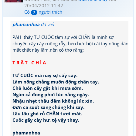
20/04/2012 11:42
Có
người thích
7
phamanhoa
đã viết:
PAH thấy TƯ CUỐC tâm sự với CHẰN là mình sợ
chuyện cấy cày ruộng rẫy, bèn bực bội cái tay nông dân
mất chất này lắm,nên có thơ rằng:
T R Ậ T C H Ì A
TƯ CUỐC mà nay sợ cấy cày.
Làm nông chẳng muốn động chân tay.
Chê luôn cấy gặt khi mưa sớm.
Ngán cả đong phơi lúc nắng ngày.
Nhậu nhẹt thâu đêm không lúc xỉn.
Đờn ca suốt sáng chẳng khi say.
Lâu lâu ghé rủ CHẰN tươi mát.
Cuôc gãy cày hư, tệ vậy thay.
phamanhoa