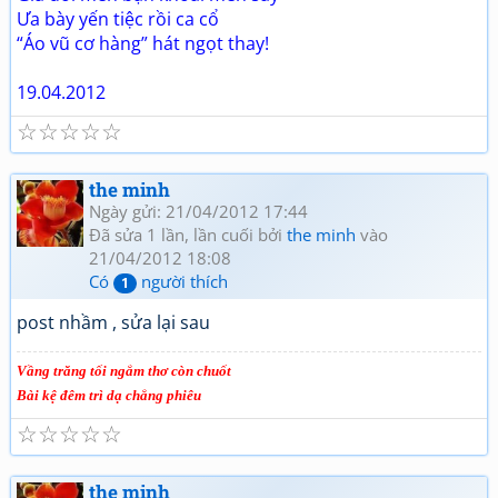
Ưa bày yến tiệc rồi ca cổ
“Áo vũ cơ hàng” hát ngọt thay!
19.04.2012
☆
☆
☆
☆
☆
the minh
Ngày gửi: 21/04/2012 17:44
Đã sửa 1 lần, lần cuối bởi
the minh
vào
21/04/2012 18:08
Có
người thích
1
post nhầm , sửa lại sau
Vầng trăng tối ngắm thơ còn chuốt
Bài kệ đêm trì dạ chẳng phiêu
☆
☆
☆
☆
☆
the minh