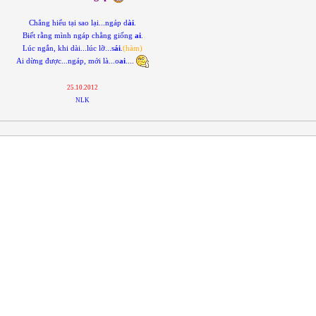
Chẳng hiểu tại sao lại...ngáp d
ài
.
Biết rằng mình ngáp chẳng giống
ai
.
Lúc ngắn, khi dài...lúc lỡ...s
ái
.
(hàm)
Ai dừng được...ngáp, mới là...o
ai
....
25.10.2012
NLK