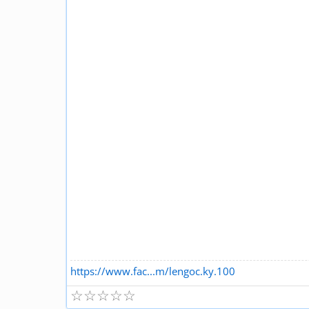
https://www.fac...m/lengoc.ky.100
☆
☆
☆
☆
☆