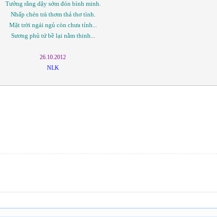
Tưởng rằng dậy sớm đón bình minh.
Nhấp chén trà thơm thả thơ tình.
Mặt trời ngái ngủ còn chưa tỉnh...
Sương phủ tứ bề lại nằm thinh...
26.10.2012
NLK