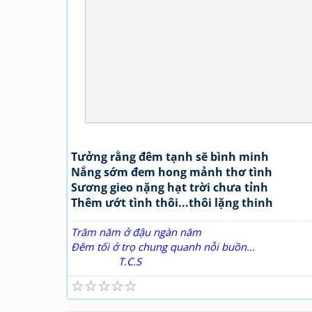
Tưởng rằng đêm tạnh sẽ bình minh
Nắng sớm đem hong mảnh thơ tình
Sương gieo nặng hạt trời chưa tỉnh
Thêm ướt tình thôi...thôi lặng thinh
Trăm năm ở đậu ngàn năm
Đêm tối ở trọ chung quanh nỗi buồn...
T.C.S
☆
☆
☆
☆
☆