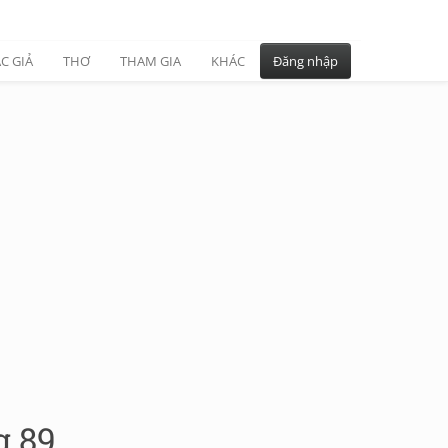
C GIẢ
THƠ
THAM GIA
KHÁC
Đăng nhập
g 89