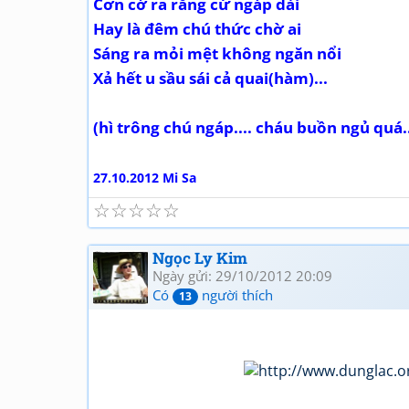
Cơn cớ ra răng cứ ngáp dài
Hay là đêm chú thức chờ ai
Sáng ra mỏi mệt không ngăn nổi
Xả hết u sầu sái cả quai(hàm)...
(hì trông chú ngáp.... cháu buồn ngủ quá..
27.10.2012 Mi Sa
☆
☆
☆
☆
☆
Ngọc Ly Kim
Ngày gửi: 29/10/2012 20:09
Có
người thích
13