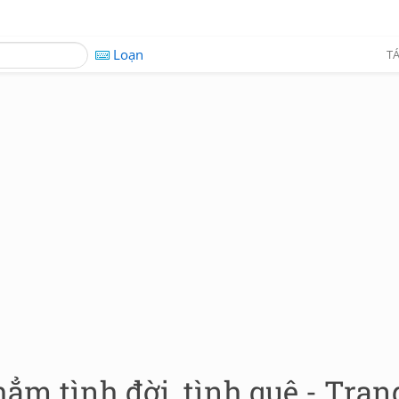
Loạn
TÁ
hẳm tình đời, tình quê - Tran