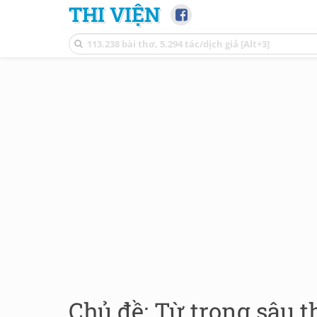
THI VIỆN
Chủ đề: Từ trong sâu t