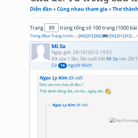
Diễn đàn
»
Cùng nhau tham gia
»
Thơ thành
Trang
trong tổng số 100 trang (1000 bài 
Trang đầu
«
Trang trước
‹ ... [
86
] [
87
] [
88
] [
89
] [
90
] [
91
] [
92
] ... ›
Mi Sa
Ngày gửi: 28/10/2012 19:51
Đã sửa 1 lần, lần cuối bởi
Mi Sa
vào 28/1
Có
người thích
14
Ngọc Ly Kim
đã viết:
Ghé vào mà cháu đi đâu ?
Thôi đành đứng đơị, sờ râu...ngáp dài...
Ngọc Ly Kim
đã viết: