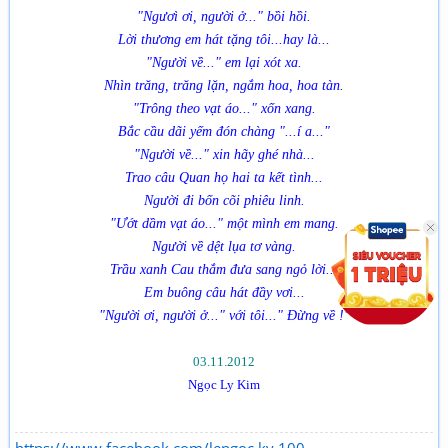
"Ngươì ơi, người ở..." bồi hồi.
Lời thương em hát tặng tôi...hay là...
"Người về..." em lại xót xa.
Nhìn trăng, trăng lặn, ngắm hoa, hoa tàn.
"Trông theo vạt áo..." xốn xang.
Bắc cầu dãi yếm đón chàng "...í a..."
"Người về..." xin hãy ghé nhà...
Trao câu Quan họ hai ta kết tình...
Người đi bốn cõi phiêu linh.
"Ướt dầm vạt áo..." một mình em mang.
Người về dệt lụa tơ vàng.
Trầu xanh Cau thắm đưa sang ngỏ lời...
Em buông câu hát đầy vơi...
"Người ơi, người ở..." với tôi..." Đừng về !"
03.11.2012
Ngọc Ly Kim