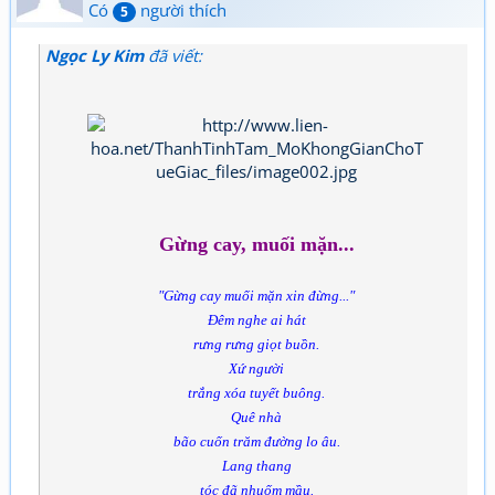
Có
người thích
5
Ngọc Ly Kim
đã viết:
Gừng cay, muối mặn...
"Gừng cay muối mặn xin đừng..."
Đêm nghe ai hát
rưng rưng giọt buồn.
Xứ người
trắng xóa tuyết buông.
Quê nhà
bão cuốn trăm đường lo âu.
Lang thang
tóc đã nhuốm mầu.