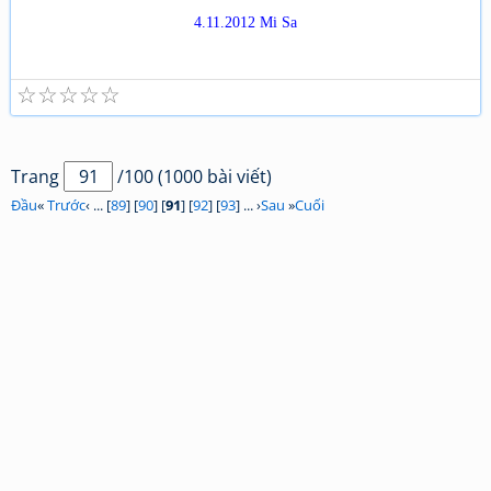
4.11.2012 Mi Sa
☆
☆
☆
☆
☆
Trang
/100 (1000 bài viết)
Đầu
«
Trước
‹ ... [
89
] [
90
] [
91
] [
92
] [
93
] ... ›
Sau
»
Cuối