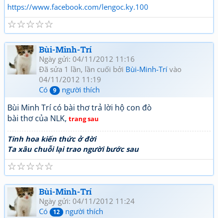
https://www.facebook.com/lengoc.ky.100
☆
☆
☆
☆
☆
Bùi-Minh-Trí
Ngày gửi: 04/11/2012 11:16
Đã sửa 1 lần, lần cuối bởi
Bùi-Minh-Trí
vào
04/11/2012 11:19
Có
người thích
9
Bùi Minh Trí có bài thơ trả lời hộ con đò
bài thơ của NLK,
trang sau
Tinh hoa kiến thức ở đời
Ta xâu chuỗi lại trao người bước sau
☆
☆
☆
☆
☆
Bùi-Minh-Trí
Ngày gửi: 04/11/2012 11:24
Có
người thích
12