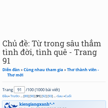
Chủ đề: Từ trong sâu thẳm
tình đời, tình quê - Trang
91
Diễn đàn
»
Cùng nhau tham gia
»
Thơ thành viên -
Thơ mới
Trang
/100 (1000 bài viết)
Đầu
«
Trước
‹ ... [
89
] [
90
] [
91
] [
92
] [
93
] ... ›
Sau
»
Cuối
kiengiangxanh^-^