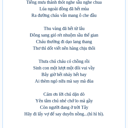
Tiếng mưa thánh thót nghe sầu nghe chua
Lúa ngoài đồng đã hết mùa
Ra đường cháu vẫn mang ô che đầu
Thu vàng đã hết từ lâu
Đông sang gió rét nhuộm sầu thế gian
Cháu thường đi dạo lang thang
Thơ thì dốt viết nên hàng chịu thôi
Thưa chú cháu có chồng rồi
Sinh con một lượt một đôi vui vầy
Bây giờ hết nhảy hết bay
Ai thèm ngó nữa mà say mà đùa
Cám ơn lời chú dặn dò
Yên tâm chú nhé chớ lo mà gầy
Còn người đang ở trời Tây
Hãy đi lấy vợ để say duyên nồng...(hì hì hì).