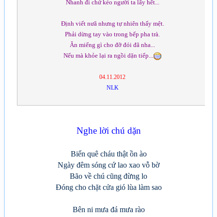
Nhanh đi chứ kẻo người ta lấy hết...
Định viết nưã nhưng tự nhiên thấy mệt.
Phải dừng tay vào trong bếp pha trà.
Ăn miếng gì cho đỡ đói đã nha...
Nếu mà khỏe lại ra ngồi dặn tiếp...
04.11.2012
NLK
Nghe lời chú dặn
Biển quê cháu thật ồn ào
Ngày đêm sóng cứ lao xao vỗ bờ
Bão về chú cũng đừng lo
Đóng cho chặt cửa gió lùa làm sao
Bên ni mưa đá mưa rào