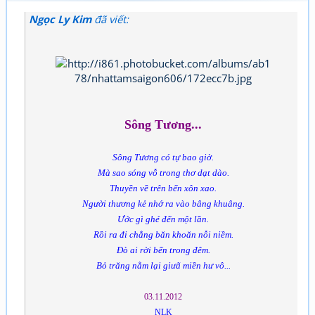
Ngọc Ly Kim
đã viết:
Sông Tương...
Sông Tương có tự bao giờ.
Mà sao sóng vỗ trong thơ dạt dào.
Thuyền về trên bến xôn xao.
Người thương kẻ nhớ ra vào bâng khuâng.
Ước gì ghé đến một lần.
Rồi ra đi chẳng băn khoăn nỗi niềm.
Đò ai rời bến trong đêm.
Bỏ trăng nằm lại giưã miền hư vô...
03.11.2012
NLK