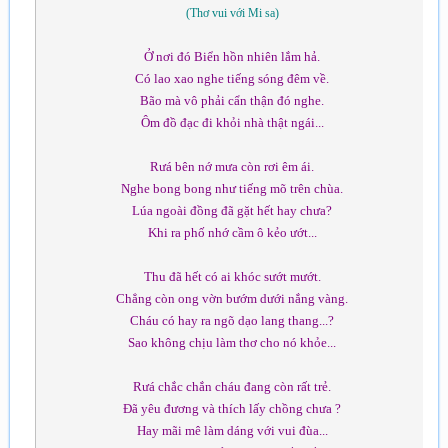
(Thơ vui với Mi sa)
Ở nơi đó Biển hồn nhiên lắm hả.
Có lao xao nghe tiếng sóng đêm về.
Bão mà vô phải cẩn thận đó nghe.
Ôm đồ đạc đi khỏi nhà thật ngái...
Rưá bên nớ mưa còn rơi êm ái.
Nghe bong bong như tiếng mõ trên chùa.
Lúa ngoài đồng đã gặt hết hay chưa?
Khi ra phố nhớ cầm ô kẻo ướt...
Thu đã hết có ai khóc sướt mướt.
Chẳng còn ong vờn bướm dưới nắng vàng.
Cháu có hay ra ngõ dạo lang thang...?
Sao không chịu làm thơ cho nó khỏe...
Rưá chắc chắn cháu đang còn rất trẻ.
Đã yêu đương và thích lấy chồng chưa ?
Hay mãi mê làm dáng với vui đùa...