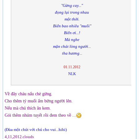
"Gừng cay..."
đọng lại trong nhau
một thời.
Biển bao nhiêu "muối"
Biển ơi...!
Mà nghe
mặn chát lòng người...
tha hương...
01.11.2012
NLK
Về đây cháu nấu chè gừng.
Cho thêm tý muối ấm bừng người lên.
Nếu mà chú thích ăn kem.
Gói thêm nhúm tuyết rồi đem theo về ...
(Đùa một chút với chú cho vui...hihi)
4,11,2012.clouds