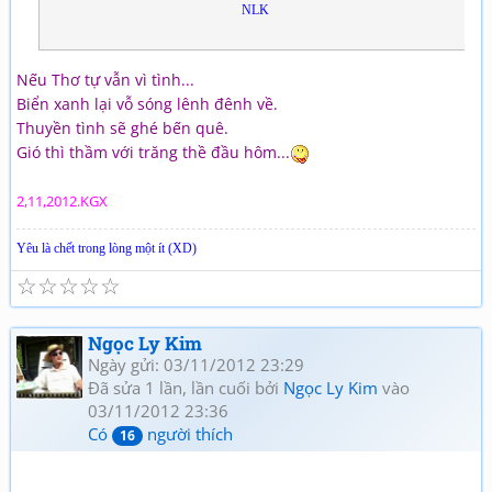
NLK
Nếu Thơ tự vẫn vì tình...
Biển xanh lại vỗ sóng lênh đênh về.
Thuyền tình sẽ ghé bến quê.
Gió thì thầm với trăng thề đầu hôm...
2,11,2012.KGX
Yêu là chết trong lòng một ít (XD)
☆
☆
☆
☆
☆
Ngọc Ly Kim
Ngày gửi: 03/11/2012 23:29
Đã sửa 1 lần, lần cuối bởi
Ngọc Ly Kim
vào
03/11/2012 23:36
Có
người thích
16