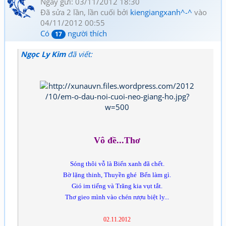
Ngày gửi: 03/11/2012 18:30
Đã sửa 2 lần, lần cuối bởi
kiengiangxanh^-^
vào
04/11/2012 00:55
Có
người thích
17
Ngọc Ly Kim
đã viết:
Vô đề...Thơ
Sóng thôi vỗ là Biển xanh đã chết.
Bờ lặng thinh, Thuyền ghé Bến làm gì.
Gió im tiếng và Trăng kia vụt tắt.
Thơ gieo mình vào chén rượu biệt ly...
02.11.2012