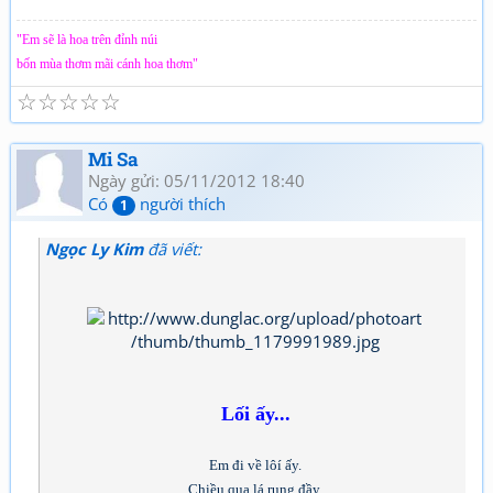
"Em sẽ là hoa trên đỉnh núi
bốn mùa thơm mãi cánh hoa thơm"
☆
☆
☆
☆
☆
Mi Sa
Ngày gửi: 05/11/2012 18:40
Có
người thích
1
Ngọc Ly Kim
đã viết:
Lối ấy...
Em đi về lôí ấy.
Chiều qua lá rụng đầy.