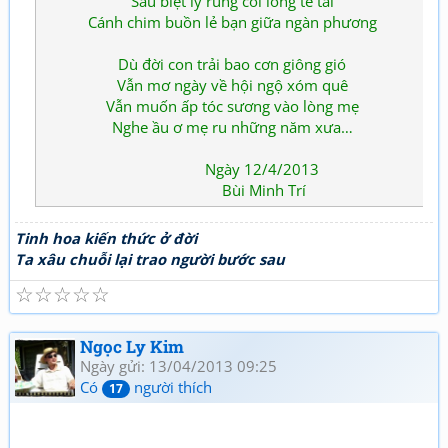
Sầu biệt ly rung cõi lòng tê tái
Cánh chim buồn lẻ bạn giữa ngàn phương
Dù đời con trải bao cơn giông gió
Vẫn mơ ngày về hội ngộ xóm quê
Vẫn muốn ấp tóc sương vào lòng mẹ
Nghe ầu ơ mẹ ru những năm xưa…
Ngày 12/4/2013
Bùi Minh Trí
Tinh hoa kiến thức ở đời
Ta xâu chuỗi lại trao người bước sau
☆
☆
☆
☆
☆
Ngọc Ly Kim
Ngày gửi: 13/04/2013 09:25
Có
người thích
17