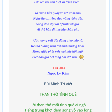
Lớn lên rồi con biệt xứ triền miên...
Ta muốn lắm quay về nơi xóm nhỏ.
Nghe ầu ơ...tiếng đưa võng đêm dài.
Sóng dào dạt lời tự tình với gió.
Ai thả hồn đi tìm dấu chân ai...
Ước mong mãi đời đừng gieo bão tố.
Kẻ tha hương trăn trở nhớ thương hoài.
Mong giây phút một mai này hội ngộ.
Biết bao giờ hết lang bạt đời trai...
11.04.2013
Ngọc Ly Kim
Bùi Minh Trí viết
THAN THỞ TÌNH QUÊ
Lời than thở mối tình quê ai ngỏ
Tiếng trùng khơi đêm sóng vỗ vào lòng