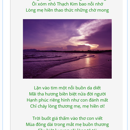
Ôi xóm nhỏ Thạch Kim bao nỗi nhớ
Lòng mẹ hiền thao thức những chờ mong
Lặn vào tim một nỗi buồn da diết
Mãi tha hương biền biệt nửa đời người
Hạnh phúc riêng hình như con đánh mất
Chỉ cháy lòng thương mẹ, mẹ hiền ơi!
Trời buốt giá thấm vào thơ con viết
Mùa đông dài trong mắt mẹ buồn thương