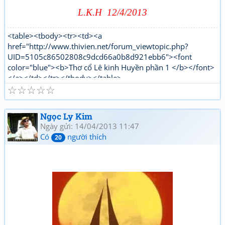
L.K.H 12/4/2013
<table><tbody><tr><td><a
href="http://www.thivien.net/forum_viewtopic.php?
UID=5105c86502808c9dcd66a0b8d921ebb6"><font
color="blue"><b>Thơ cổ Lê kinh Huyền phần 1 </b></font>
</a></td></tr></tbody></table>
☆
☆
☆
☆
☆
"http://www.thivien.net/forum_viewtopic.php?
UID=bkDYrcuJOSk9GouaL4BqFQ"><font color="red">
<b>Thơ mới Lê kinh Huyền phần 1</b></font></a></td>
Ngọc Ly Kim
</tr></tbody></table>[/html]
Ngày gửi: 14/04/2013 11:47
Có
người thích
20