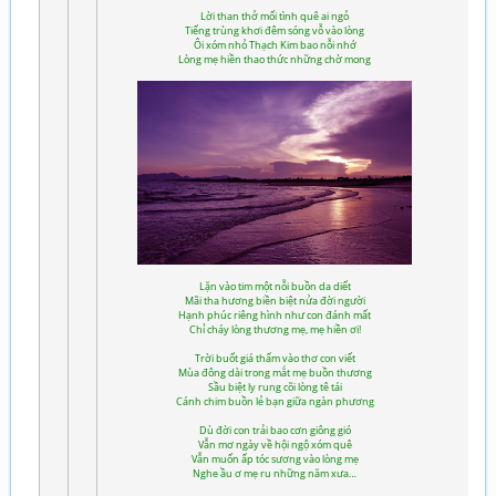
Lời than thở mối tình quê ai ngỏ
Tiếng trùng khơi đêm sóng vỗ vào lòng
Ôi xóm nhỏ Thạch Kim bao nỗi nhớ
Lòng mẹ hiền thao thức những chờ mong
Lặn vào tim một nỗi buồn da diết
Mãi tha hương biền biệt nửa đời người
Hạnh phúc riêng hình như con đánh mất
Chỉ cháy lòng thương mẹ, mẹ hiền ơi!
Trời buốt giá thấm vào thơ con viết
Mùa đông dài trong mắt mẹ buồn thương
Sầu biệt ly rung cõi lòng tê tái
Cánh chim buồn lẻ bạn giữa ngàn phương
Dù đời con trải bao cơn giông gió
Vẫn mơ ngày về hội ngộ xóm quê
Vẫn muốn ấp tóc sương vào lòng mẹ
Nghe ầu ơ mẹ ru những năm xưa…