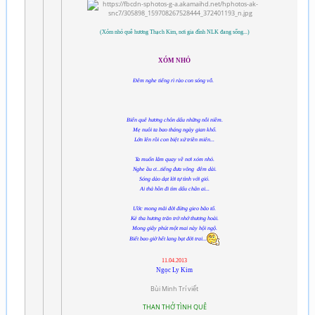
(Xóm nhỏ quê hương Thạch Kim, nơi gia đình NLK đang sống...)
XÓM NHỎ
Đêm nghe tiếng rì rào con sóng vỗ.
Biển quê hương chôn dấu những nỗi niềm.
Mẹ nuôi ta bao tháng ngày gian khổ.
Lớn lên rồi con biệt xứ triền miên...
Ta muốn lắm quay về nơi xóm nhỏ.
Nghe ầu ơ...tiếng đưa võng đêm dài.
Sóng dào dạt lời tự tình với gió.
Ai thả hồn đi tìm dấu chân ai...
Ước mong mãi đời đừng gieo bão tố.
Kẻ tha hương trăn trở nhớ thương hoài.
Mong giây phút một mai này hội ngộ.
Biết bao giờ hết lang bạt đời trai...
11.04.2013
Ngọc Ly Kim
Bùi Minh Trí viết
THAN THỞ TÌNH QUÊ