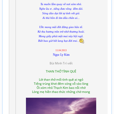
Ta muốn lắm quay về nơi xóm nhỏ.
Nghe ầu ơ...tiếng đưa võng đêm dài.
Sóng dào dạt lời tự tình với gió.
Ai thả hồn đi tìm dấu chân ai...
Ước mong mãi đời đừng gieo bão tố.
Kẻ tha hương trăn trở nhớ thương hoài.
Mong giây phút một mai này hội ngộ.
Biết bao giờ hết lang bạt đời trai...
11.04.2013
Ngọc Ly Kim
Bùi Minh Trí viết
THAN THỞ TÌNH QUÊ
Lời than thở mối tình quê ai ngỏ
Tiếng trùng khơi đêm sóng vỗ vào lòng
Ôi xóm nhỏ Thạch Kim bao nỗi nhớ
Lòng mẹ hiền thao thức những chờ mong