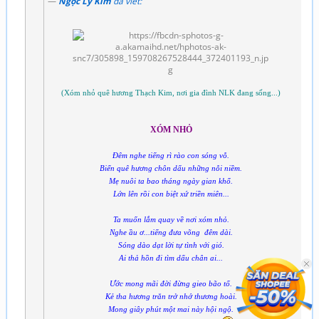
Ngọc Ly Kim
đã viết:
(Xóm nhỏ quê hương Thạch Kim, nơi gia đình NLK đang sống...)
XÓM NHỎ
Đêm nghe tiếng rì rào con sóng vỗ.
Biển quê hương chôn dấu những nỗi niềm.
Mẹ nuôi ta bao tháng ngày gian khổ.
Lớn lên rồi con biệt xứ triền miên...
Ta muốn lắm quay về nơi xóm nhỏ.
Nghe ầu ơ...tiếng đưa võng đêm dài.
Sóng dào dạt lời tự tình với gió.
Ai thả hồn đi tìm dấu chân ai...
Ước mong mãi đời đừng gieo bão tố.
Kẻ tha hương trăn trở nhớ thương hoài.
Mong giây phút một mai này hội ngộ.