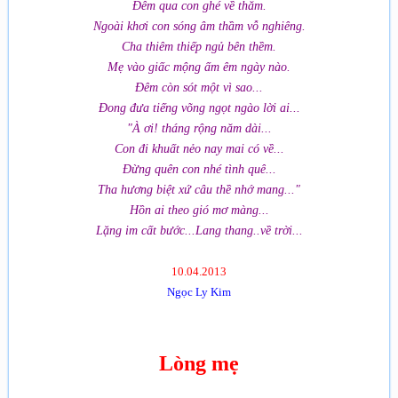
Đêm qua con ghé về thăm.
Ngoài khơi con sóng âm thầm vỗ nghiêng.
Cha thiêm thiếp ngủ bên thềm.
Mẹ vào giấc mộng ấm êm ngày nào.
Đêm còn sót một vì sao...
Đong đưa tiếng võng ngọt ngào lời ai...
"À ơi! tháng rộng năm dài...
Con đi khuất nẻo nay mai có về...
Đừng quên con nhé tình quê...
Tha hương biệt xứ câu thề nhớ mang..."
Hồn ai theo gió mơ màng...
Lặng im cất bước...Lang thang..về trời...
10.04.2013
Ngọc Ly Kim
Lòng mẹ