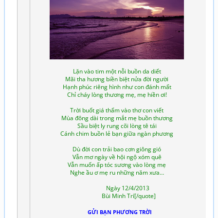
Lặn vào tim một nỗi buồn da diết
Mãi tha hương biền biệt nửa đời người
Hạnh phúc riêng hình như con đánh mất
Chỉ cháy lòng thương mẹ, mẹ hiền ơi!
Trời buốt giá thấm vào thơ con viết
Mùa đông dài trong mắt mẹ buồn thương
Sầu biệt ly rung cõi lòng tê tái
Cánh chim buồn lẻ bạn giữa ngàn phương
Dù đời con trải bao cơn giông gió
Vẫn mơ ngày về hội ngộ xóm quê
Vẫn muốn ấp tóc sương vào lòng mẹ
Nghe ầu ơ mẹ ru những năm xưa…
Ngày 12/4/2013
Bùi Minh Trí[/quote]
GỬI BẠN PHƯƠNG TRỜI