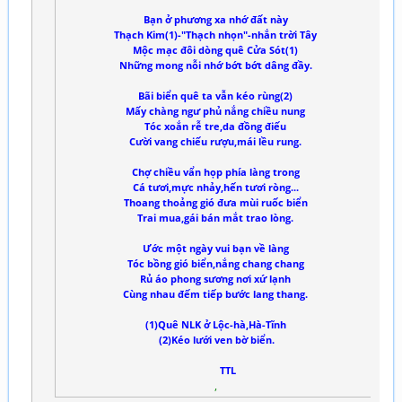
Bạn ở phương xa nhớ đất này
Thạch Kim(1)-"Thạch nhọn"-nhắn trời Tây
Mộc mạc đôi dòng quê Cửa Sót(1)
Những mong nỗi nhớ bớt bớt dâng đầy.
Bãi biển quê ta vẫn kéo rùng(2)
Mấy chàng ngư phủ nắng chiều nung
Tóc xoắn rễ tre,da đồng điếu
Cười vang chiếu rượu,mái lều rung.
Chợ chiều vẩn họp phía làng trong
Cá tươi,mực nhảy,hến tươi ròng...
Thoang thoảng gió đưa mùi ruốc biển
Trai mua,gái bán mắt trao lòng.
Ước một ngày vui bạn về làng
Tóc bồng gió biển,nắng chang chang
Rủ áo phong sương nơi xứ lạnh
Cùng nhau đếm tiếp bước lang thang.
(1)Quê NLK ở Lộc-hà,Hà-Tĩnh
(2)Kéo lưới ven bờ biển.
TTL
,