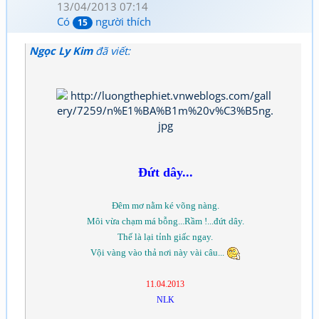
13/04/2013 07:14
Có
người thích
15
Ngọc Ly Kim
đã viết:
Đứt dây...
Đêm mơ nằm ké võng nàng.
Môi vừa chạm má bỗng...Rầm !...đứt dây.
Thế là lại tỉnh giấc ngay.
Vội vàng vào thả nơi này vài câu...
11.04.2013
NLK