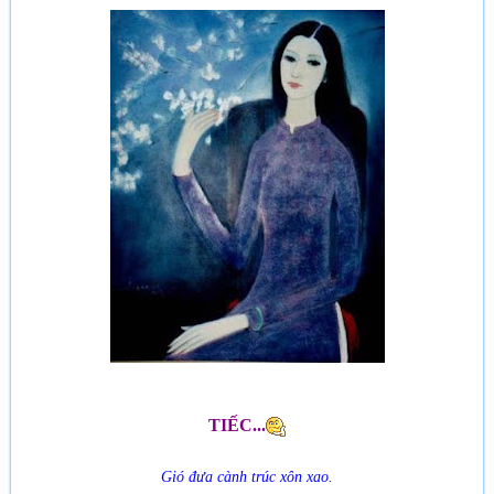
TIẾC...
Gió đưa cành trúc xôn xao.