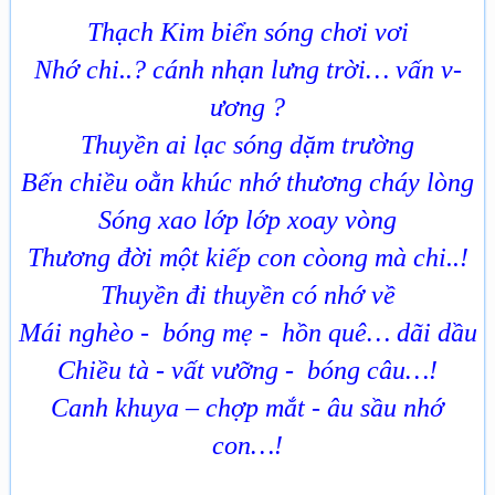
Thạch Kim biển sóng chơi vơi
Nhớ chi..? cánh nhạn lư­ng trời… vấn v­
ương ?
Thuyền ai lạc sóng dặm tr­ường
Bến chiều oằn khúc nhớ th­ương cháy lòng
Sóng xao lớp lớp xoay vòng
Th­ương đời một kiếp con còong mà chi..!
Thuyền đi thuyền có nhớ về
Mái nghèo - bóng mẹ - hồn quê… dãi dầu
Chiều tà - vất v­ưỡng - bóng câu…!
Canh khuya – chợp mắt - âu sầu nhớ
con…!