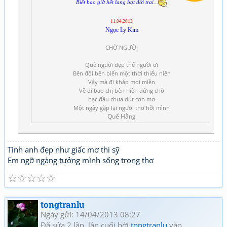
Biết bao giờ hết lang bạt đời trai...
11.04.2013
Ngọc Ly Kim
CHỜ NGƯỜI
Quê người đẹp thế người ơi
Bên đồi bên biển một thời thiếu niên
Vậy mà đi khắp mọi miền
Về đi bao chị bên hiên đứng chờ
bạc đầu chưa dút cơn mơ
Một ngày gặp lại người thơ hỡi mình
Quế Hằng
Tình anh đẹp như giấc mơ thi sỹ
Em ngỡ ngàng tưởng mình sống trong thơ
☆
☆
☆
☆
☆
tongtranlu
Ngày gửi: 14/04/2013 08:27
Đã sửa 2 lần, lần cuối bởi
tongtranlu
vào