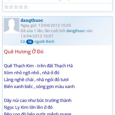
☆
☆
☆
☆
☆
dangthuoc
Ngày gửi: 13/04/2013 10:05
Đã sửa 1 lần, lần cuối bởi
dangthuoc
vào
13/04/2013 10:07
Có
người thích
16
Quê Hương Ở Đó
Quê Thạch Kim - trên đất Thạch Hà
Xóm nhỏ ngõ nhỏ , nhà ở đó
Làng nghề chài , nhà ngói đỏ tươi
Biển xanh biếc , sóng gợn màu xanh
Dãy núi cao như bức trường thành
Ngọc Ly Kim lớn lên ở đó
Bên con đò bến nước mênh mang