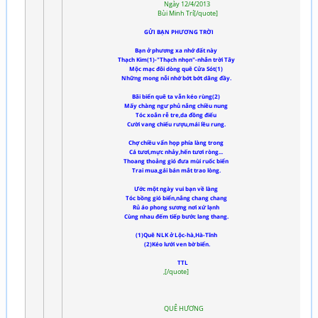
Ngày 12/4/2013
Bùi Minh Trí[/quote]
GỬI BẠN PHƯƠNG TRỜI
Bạn ở phương xa nhớ đất này
Thạch Kim(1)-"Thạch nhọn"-nhắn trời Tây
Mộc mạc đôi dòng quê Cửa Sót(1)
Những mong nỗi nhớ bớt bớt dâng đầy.
Bãi biển quê ta vẫn kéo rùng(2)
Mấy chàng ngư phủ nắng chiều nung
Tóc xoắn rễ tre,da đồng điếu
Cười vang chiếu rượu,mái lều rung.
Chợ chiều vẩn họp phía làng trong
Cá tươi,mực nhảy,hến tươi ròng...
Thoang thoảng gió đưa mùi ruốc biển
Trai mua,gái bán mắt trao lòng.
Ước một ngày vui bạn về làng
Tóc bồng gió biển,nắng chang chang
Rủ áo phong sương nơi xứ lạnh
Cùng nhau đếm tiếp bước lang thang.
(1)Quê NLK ở Lộc-hà,Hà-Tĩnh
(2)Kéo lưới ven bờ biển.
TTL
,[/quote]
QUÊ HƯƠNG