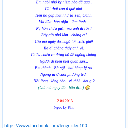
Em ngồi nhớ kỷ niệm nào đã qua..
Cái thời còn ở quê nhà.
Hẹn hò gặp mặt như là Yến, Oanh.
Vui đùa, hờn giận...làm lành...
Nụ hôn chưa gửi...mà anh đi rồi ?
Bây giờ nhớ lắm...chàng ơi!
Giá mà ngày đó...ngỏ lời...tiếc ghê!
Ra đi chẳng thấy anh về.
Chiều chiều ra đứng bờ đê ngóng chàng.
Người đi biền biệt quan san...
Em thành...Bà nội...hai hàng lệ rơi.
Ngóng ai ở cuối phương trời.
Hỏi lòng...lòng bảo...về thôi...đợi gì?
(Giá mà ngày đó...hôn đi...)
12.04.2013
Ngọc Ly Kim
https://www.facebook.com/lengoc.ky.100