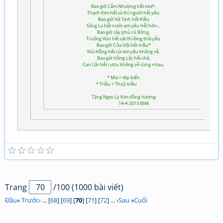
Bao giờ Cẩm Nhượng hết moi*,
Thạch Kim hết cá thì người hết yêu,
Bao giờ Hà Tịnh hết Kiều
Sông La hết nước em yêu hết hờn...
Bao giờ cây phủ rú Bờng,
Truông Vùn hết cát thì lòng thôi yêu.
Bao giờ Cửa Hội hết triều*
Núi Hồng hết củi em yêu không về.
Bao giờ Hồng Lộc hết chè,
Can Lộc hết rượu không về cùng nhau,
* Moi = tép biển
* Triều = Thuỷ triều
Tặng Ngọc Ly Kim đồng hương
14-4-2013 BNK
☆
☆
☆
☆
☆
Trang
/100 (1000 bài viết)
Đầu
«
Trước
‹ ... [
68
] [
69
] [
70
] [
71
] [
72
] ... ›
Sau
»
Cuối