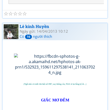
☆
☆
☆
☆
☆
Lê kinh Huyền
Ngày gửi: 14/04/2013 10:12
Có
người thích
16
(Ngôi nhà cũ trước khi biệt xứ 1987, nay không còn, NLK vẽ lại bằng ký ức...)
GIẤC MƠ ĐÊM