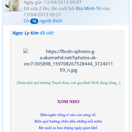
Ngày gửi: 13/04/2013 09:07
Đã sửa 2 lần, lần cuối bởi
Bùi-Minh-Trí
vào
13/04/2013 09:21
Có
người thích
16
Ngọc Ly Kim
đã viết:
(Xóm nhỏ quê hương Thạch Kim, nơi gia đình NLK đang sống...)
XÓM NHỎ
Đêm nghe tiếng rì rào con sóng vỗ.
Biển quê hương chôn dấu những nỗi niềm.
Mẹ nuôi ta bao tháng ngày gian khổ.