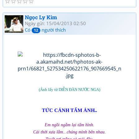
☆
☆
☆
☆
☆
Ngọc Ly Kim
Ngày gửi: 15/04/2013 02:50
Có
người thích
12
(Ảnh lấy từ DIỄN ĐÀN NƯỚC NGA)
TỨC CẢNH TẤM ẢNH..
Em ngồi ngắm lại tấm hình.
Cái thời xưa lắm...chúng mình bên nhau.
Tuyết rơi trắng cả mái đầu.