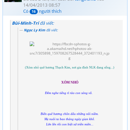
14/04/2013 08:57
Có
người thích
16
Bùi-Minh-Trí
đã viết:
Ngọc Ly Kim
đã viết:
(Xóm nhỏ quê hương Thạch Kim, nơi gia đình NLK đang sống...)
XÓM NHỎ
Đêm nghe tiếng rì rào con sóng vỗ.
Biển quê hương chôn dấu những nỗi niềm.
Mẹ nuôi ta bao tháng ngày gian khổ.
Lớn lên rồi con biệt xứ triền miên...