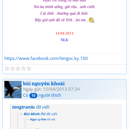
Vot-ka mình uống, gãi râu...anh cười.
Cái thời...thương quá đi thôi.
Bây giờ anh đã về Trời...bỏ em...
14.04.2013
NLK
https://www.facebook.com/lengoc.ky.100
☆
☆
☆
☆
☆
bùi nguyên khoái
Ngày gửi: 15/04/2013 07:34
Có
người thích
10
tongtranlu
đã viết:
Bùi-Minh-Trí
đã viết:
Ngọc Ly Kim
đã viết: