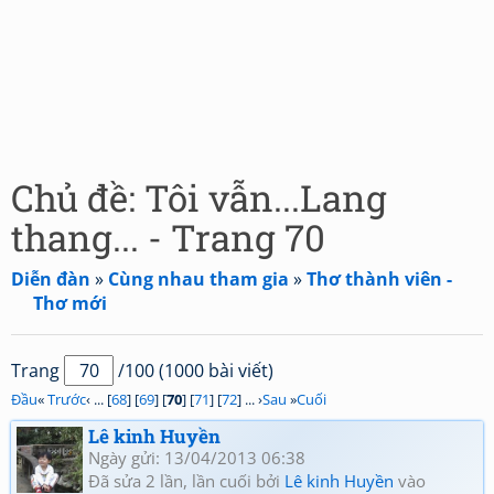
Chủ đề: Tôi vẫn...Lang
thang... - Trang 70
Diễn đàn
»
Cùng nhau tham gia
»
Thơ thành viên -
Thơ mới
Trang
/100 (1000 bài viết)
Đầu
«
Trước
‹ ... [
68
] [
69
] [
70
] [
71
] [
72
] ... ›
Sau
»
Cuối
Lê kinh Huyền
Ngày gửi: 13/04/2013 06:38
Đã sửa 2 lần, lần cuối bởi
Lê kinh Huyền
vào