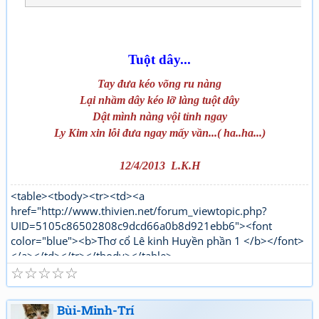
Tuột dây...
Tay đưa kéo võng ru nàng
Lại nhầm dây kéo lỡ làng tuột dây
Dật mình nàng vội tỉnh ngay
Ly Kim xin lỗi đưa ngay mấy vần...( ha..ha...)
12/4/2013 L.K.H
<table><tbody><tr><td><a
href="http://www.thivien.net/forum_viewtopic.php?
UID=5105c86502808c9dcd66a0b8d921ebb6"><font
color="blue"><b>Thơ cổ Lê kinh Huyền phần 1 </b></font>
</a></td></tr></tbody></table>
☆
☆
☆
☆
☆
"http://www.thivien.net/forum_viewtopic.php?
UID=bkDYrcuJOSk9GouaL4BqFQ"><font color="red">
<b>Thơ mới Lê kinh Huyền phần 1</b></font></a></td>
Bùi-Minh-Trí
</tr></tbody></table>[/html]