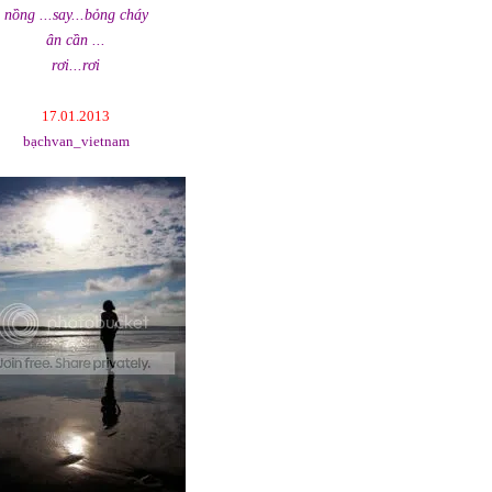
nồng ...say...bỏng cháy
ân cần ...
rơi...rơi
17.01.2013
bạchvan_vietnam