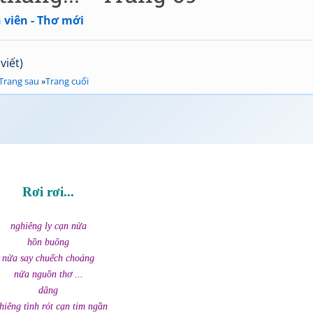
 viên - Thơ mới
viết)
Trang sau
»
Trang cuối
Rơi rơi...
nghiêng ly cạn nửa
hồn buông
nửa say chuếch choáng
nửa nguồn thơ ...
dâng
hiêng tình rót cạn tim ngần