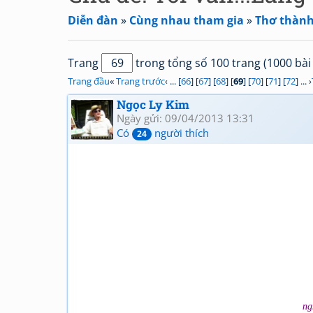
Diễn đàn
»
Cùng nhau tham gia
»
Thơ thành
Trang
trong tổng số 100 trang (1000 bài 
Trang đầu
«
Trang trước
‹ ... [
66
] [
67
] [
68
] [
69
] [
70
] [
71
] [
72
] ... ›
Ngọc Ly Kim
Ngày gửi: 09/04/2013 13:31
Có
người thích
24
ng