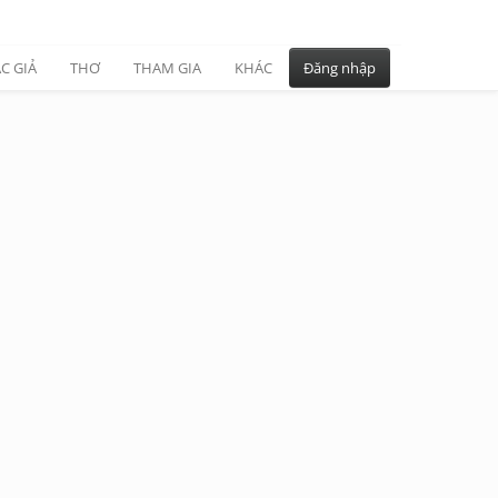
C GIẢ
THƠ
THAM GIA
KHÁC
Đăng nhập