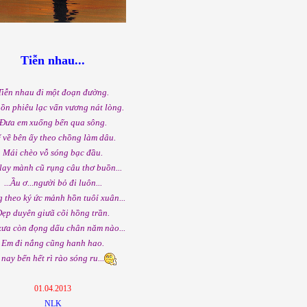
Tiễn nhau...
Tiễn nhau đi một đoạn đường.
ồn phiêu lạc vấn vương nát lòng.
Đưa em xuống bến qua sông.
 về bên ấy theo chồng làm dâu.
Mái chèo vỗ sóng bạc đầu.
lay mành cũ rụng câu thơ buồn...
...Ầu ơ...người bỏ đi luôn...
 theo ký ức mảnh hồn tuôỉ xuân...
ẹp duyên giưã cõi hồng trần.
xưa còn đọng dấu chân năm nào...
Em đi nắng cũng hanh hao.
 nay bến hết rì rào sóng ru...
01.04.2013
NLK