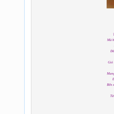
Mà h
Để
Gió 
Mang
Đ
Bến 
Từ