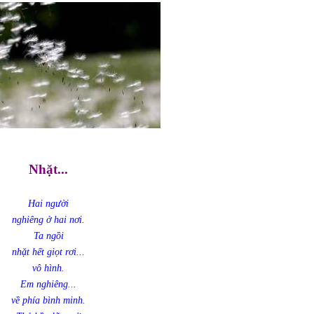
Nhặt...
Hai người
nghiêng ở hai nơi.
Ta ngồi
nhặt hết giọt rơi...
vô hình.
Em nghiêng...
về phía bình minh.