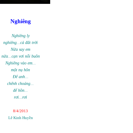
Nghiêng
Nghiêng ly
nghiêng...cả đất trời
Nửa say em
nửa...cạn vơi nỗi buồn
Nghiêng vào em...
một nụ hôn
Để anh...
chếnh choáng...
để hồn...
rơi...rơi
8/4/2013
Lê Kinh Huyền