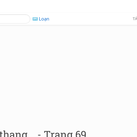
Loạn
TÁ
thang... - Trang 69