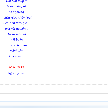
Thả hồn lãng tử
đi tìm bóng ai.
Anh nghiêng...
...chén rượu chảy hoài.
Gửi tình theo gió...
một vài nụ hôn...
Ta vu vơ nhặt
...nỗi buồn...
Trả cho hai nửa
...mảnh hồn...
Tìm nhau...
08.04.2013
Ngọc Ly Kim