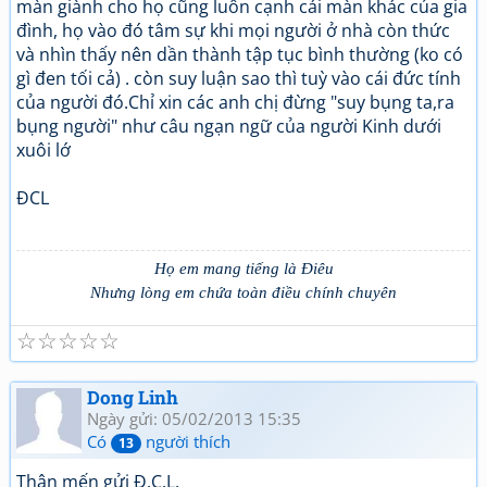
màn giành cho họ cũng luôn cạnh cái màn khác của gia
đình, họ vào đó tâm sự khi mọi người ở nhà còn thức
và nhìn thấy nên dần thành tập tục bình thường (ko có
gì đen tối cả) . còn suy luận sao thì tuỳ vào cái đức tính
của người đó.Chỉ xin các anh chị đừng "suy bụng ta,ra
bụng người" như câu ngạn ngữ của người Kinh dưới
xuôi lớ
ĐCL
Họ em mang tiếng là Điêu
Nhưng lòng em chứa toàn điều chính chuyên
☆
☆
☆
☆
☆
Dong Linh
Ngày gửi: 05/02/2013 15:35
Có
người thích
13
Thân mến gửi Đ.C.L.