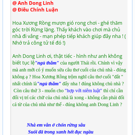
@ Anh Dong Linh
@ Điêu Chính Luận
Hoa Xương Rồng mượn gió rong chơi - ghé thăm
góc trời Rừng lặng. Thấy khách vào chơi mà chủ
nhà đi vắng - mạn phép tiếp khách giúp đây nha ! (
Nhớ trả công tử tế đó !)
Anh Dong Linh ơi, thật tiếc - hình như anh không
biết tục lệ
"ngủ thăm"
c
ủa ng
ư
ời Th
ái r
ồi
. Ch
ính v
ì v
ậy
m
à anh m
ới c
ó
ý
mu
ốn s
ửa c
âu th
ơ cu
ối c
ủa ch
ủ nh
à -
đ
úng
kh
ông
ạ ? Hoa X
ư
ơng R
ồng tr
ộm ngh
ĩ c
âu th
ơ cu
ối "
đ
ắt
"
nhất ch
ính l
à
"ngủ thăm"
đ
ấy nha !
đ
úng kh
ông ch
ủ nh
à ?
C
òn c
âu th
ứ 3 - mu
ốn c
ho
"hợp với niêm luật"
th
ì ch
ỉ c
ần
đ
ổi
v
ị tr
í c
ác ch
ữ c
ủa ch
ủ nh
à l
à xong -
kh
ông c
ần ph
ải
đ
ổi
c
ả t
ừ c
ủa ch
ủ nh
à nh
ư th
ế -
đ
úng kh
ông anh Dong Linh ?
Nhà em vẫn ở chốn rừng sâu
Suối đã trong xanh hết đục ngầu