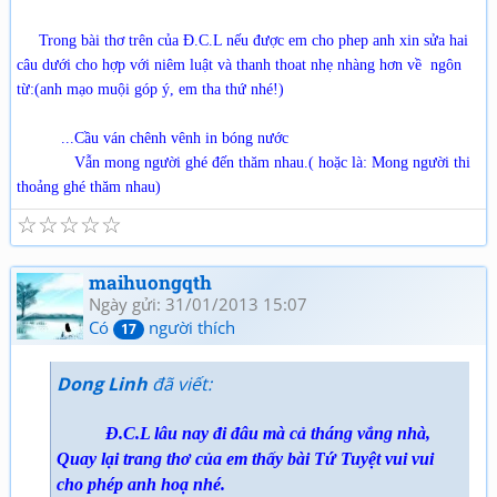
Trong bài thơ trên của Đ.C.L nếu được em cho phep anh xin sửa hai
câu dưới cho hợp với niêm luật và thanh thoat nhẹ nhàng hơn về ngôn
từ:(anh mạo muội góp ý, em tha thứ nhé!)
...Cầu ván chênh vênh in bóng nước
Vẫn mong người ghé đến thăm nhau.( hoặc là: Mong người thi
thoảng ghé thăm nhau)
☆
☆
☆
☆
☆
maihuongqth
Ngày gửi: 31/01/2013 15:07
Có
người thích
17
Dong Linh
đã viết:
Đ.C.L lâu nay đi đâu mà cả tháng vắng nhà,
Quay lại trang thơ của em thấy bài Tứ Tuyệt vui vui
cho phép anh hoạ nhé.