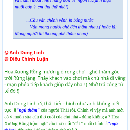
và thanh thoat nhẹ nhàng hơn về ngôn từ:(anh mạo
muội góp ý, em tha thứ nhé!)
...Cầu ván chênh vênh in bóng nước
Vẫn mong người ghé đến thăm nhau.( hoặc là:
Mong người thi thoảng ghé thăm nhau)
@ Anh Dong Linh
@ Điêu Chính Luận
Hoa Xương Rồng mượn gió rong chơi - ghé thăm góc
trời Rừng lặng. Thấy khách vào chơi mà chủ nhà đi vắng
- mạn phép tiếp khách giúp đây nha ! ( Nhớ trả công tử
tế đó !)
Anh Dong Linh ơi, thật tiếc - hình như anh không biết
tục lệ
"ngủ thăm"
c
ủa ng
ư
ời Th
ái r
ồi
. Ch
ính v
ì v
ậy m
à anh m
ới
c
ó
ý
mu
ốn s
ửa c
âu th
ơ cu
ối c
ủa ch
ủ nh
à -
đ
úng kh
ông
ạ ? Hoa
X
ư
ơng R
ồng tr
ộm ngh
ĩ c
âu th
ơ cu
ối "
đ
ắt
" nhất ch
ính l
à
"ngủ