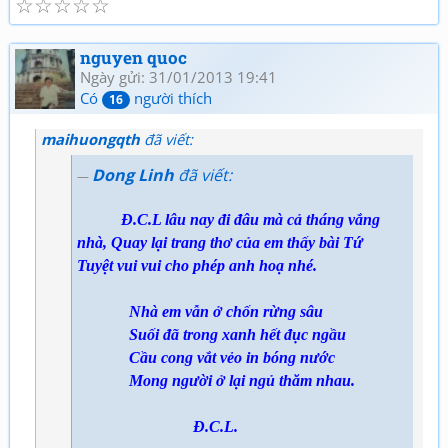
☆
☆
☆
☆
☆
nguyen quoc
Ngày gửi: 31/01/2013 19:41
Có
người thích
16
maihuongqth
đã viết:
Dong Linh
đã viết:
Đ.C.L lâu nay đi đâu mà cả tháng vắng
nhà, Quay lại trang thơ của em thấy bài Tứ
Tuyệt vui vui cho phép anh hoạ nhé.
Nhà em vẫn ở chốn rừng sâu
Suối đã trong xanh hết đục ngầu
Cầu cong vắt vẻo in bóng nước
Mong người ở lại ngủ thăm nhau.
Đ.C.L.