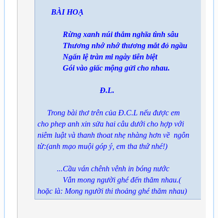
BÀI HOẠ
Rừng xanh núi thắm nghĩa tình sâu
Thương nhớ nhớ thương mắt đỏ ngầu
Ngấn lệ tràn mi ngày tiễn biệt
Gói vào giấc mộng gửi cho nhau.
Đ.L.
Trong bài thơ trên của Đ.C.L nếu được em
cho phep anh xin sửa hai câu dưới cho hợp với
niêm luật và thanh thoat nhẹ nhàng hơn về ngôn
từ:(anh mạo muội góp ý, em tha thứ nhé!)
...Cầu ván chênh vênh in bóng nước
Vẫn mong người ghé đến thăm nhau.(
hoặc là: Mong người thi thoảng ghé thăm nhau)