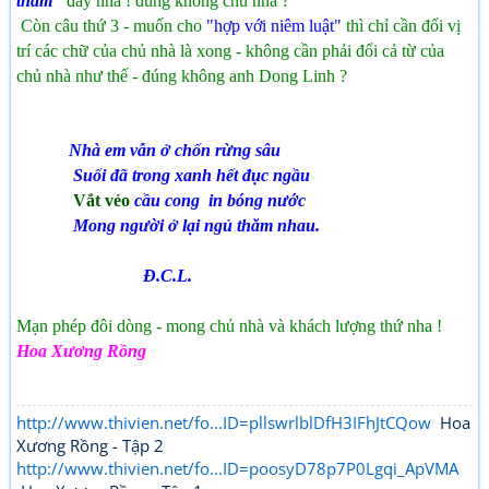
thăm"
đ
ấy nha !
đ
úng kh
ông ch
ủ nh
à ?
C
òn c
âu th
ứ 3 - mu
ốn c
ho
"hợp với niêm luật"
th
ì ch
ỉ c
ần
đ
ổi
v
ị
tr
í c
ác ch
ữ c
ủa ch
ủ nh
à l
à xong -
kh
ông c
ần ph
ải
đ
ổi c
ả t
ừ c
ủa
ch
ủ nh
à nh
ư th
ế -
đ
úng kh
ông anh Dong Linh ?
Nhà em vẫn ở chốn rừng sâu
Suối đã trong xanh hết đục ngầu
V
ắt v
ẻo
cầu cong in bóng nước
Mong người ở lại ngủ thăm nhau.
Đ.C.L.
M
ạn ph
ép
đ
ôi d
òng - mong ch
ủ nh
à
v
à kh
ách l
ư
ợng th
ứ nha !
Hoa Xương Rồng
http://www.thivien.net/fo...ID=pllswrlblDfH3IFhJtCQow
Hoa
Xương Rồng - Tập 2
http://www.thivien.net/fo...ID=poosyD78p7P0Lgqi_ApVMA