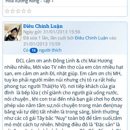
Hoa Xương Rồng - Tập 1
☆
☆
☆
☆
☆
Điêu Chính Luận
Ngày gửi: 31/01/2013 15:56
Đã sửa 1 lần, lần cuối bởi
Điêu Chính Luận
vào
31/01/2013 15:59
Có
người thích
16
ĐCL cảm ơn anh Đông Linh & chị Mai Hương
nhiều nhiều, Mới vào TV nên thơ của em còn nhiều hạt
sạn, em cảm ơn anh ĐL nhặt giúp. Em cảm ơn chị MH,
tuy ko phải người miền núi nhưng chị tỏ ra rất hiểu
phong tục người Thái(Họ Vì). nơi tiếp khách của gia
đình là bếp lửa ( chỉ giành cho người già uống nước,
nói chuyện , khi con trai đến nhà bạn gái chơi họ được
phép vào nằm tâm sự,nói chuyện trong màn đen(may
bằng vải tự dệt) tất nhiên là trong sáng, bình thường
như các cô gái Tây bắc "Nuy" toàn bộ để tắm suối,tắm
mó một cách tự nhiên. Những điều đó là "Đặc sản" là