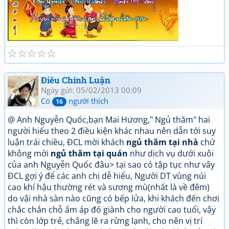
☆
☆
☆
☆
☆
Điêu Chính Luận
Ngày gửi: 05/02/2013 00:09
Có
người thích
16
@ Anh Nguyễn Quốc,bạn Mai Hương," Ngủ thăm" hai
người hiểu theo 2 điều kiện khác nhau nên dẫn tới suy
luận trái chiều, ĐCL mời khách
ngủ thăm tại nhà
chứ
không mời
ngủ thăm tại quán
như dịch vụ dưới xuôi
của anh Nguyễn Quốc đâu> tại sao có tập tục như vây
ĐCL gợi ý để các anh chị dễ hiểu, Người DT vùng núi
cao khí hậu thường rét và sương mù(nhất là về đêm)
do vậi nhà sàn nào cũng có bếp lửa, khi khách đến chơi
chắc chắn chỗ ấm áp đó giành cho người cao tuổi, vậy
thì còn lớp trẻ, chẳng lẽ ra rừng lạnh, cho nên vị trí