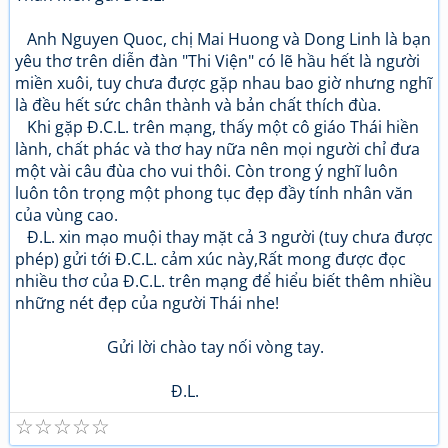
Anh Nguyen Quoc, chị Mai Huong và Dong Linh là bạn
yêu thơ trên diễn đàn "Thi Viện" có lẽ hầu hết là người
miền xuôi, tuy chưa được gặp nhau bao giờ nhưng nghĩ
là đều hết sức chân thành và bản chất thích đùa.
Khi gặp Đ.C.L. trên mạng, thấy một cô giáo Thái hiền
lành, chất phác và thơ hay nữa nên mọi người chỉ đưa
một vài câu đùa cho vui thôi. Còn trong ý nghĩ luôn
luôn tôn trọng một phong tục đẹp đầy tính nhân văn
của vùng cao.
Đ.L. xin mạo muội thay mặt cả 3 người (tuy chưa được
phép) gửi tới Đ.C.L. cảm xúc này,Rất mong được đọc
nhiều thơ của Đ.C.L. trên mạng để hiểu biết thêm nhiều
những nét đẹp của người Thái nhe!
Gửi lời chào tay nối vòng tay.
Đ.L.
☆
☆
☆
☆
☆