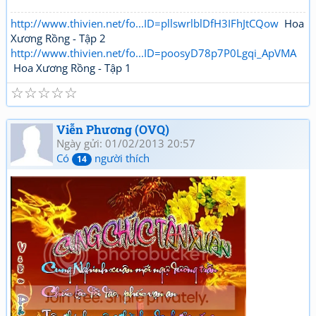
http://www.thivien.net/fo...ID=pllswrlblDfH3IFhJtCQow
Hoa
Xương Rồng - Tập 2
http://www.thivien.net/fo...ID=poosyD78p7P0Lgqi_ApVMA
Hoa Xương Rồng - Tập 1
☆
☆
☆
☆
☆
Viễn Phương (OVQ)
Ngày gửi: 01/02/2013 20:57
Có
người thích
14