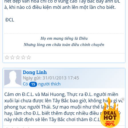
nét đẹp văn hoá chỉ có ở vùng cao Tây Bắc đấy anh ĐL
à, khi nào có điều kiện mời anh lên một lần cho biết.
ĐCL
Họ em mang tiếng là Điêu
Nhưng lòng em chứa toàn điều chính chuyên
☆
☆
☆
☆
☆
Dong Linh
Ngày gửi: 31/01/2013 17:45
Có
người thích
15
Cám ơn Đ.C.L. và Mai Huong, Thực ra Đ.L. người miền
xuôi lại chưa được lên Tây Bắc bao giờ, không hiểu gì về
phong tục người Thái. Sự mạo muội như thế lại hoá
hay, làm cho Đ.L. biết thêm được nhiều điều mới lạ. Kỳ
này nhất định sẽ lên Tây Bắc chơi thăm Đ.C.L.