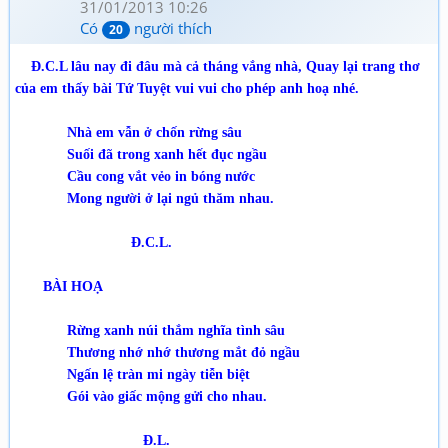
31/01/2013 10:26
Có
người thích
20
Đ.C.L lâu nay đi đâu mà cả tháng vắng nhà, Quay lại trang thơ
của em thấy bài Tứ Tuyệt vui vui cho phép anh hoạ nhé.
Nhà em vẫn ở chốn rừng sâu
Suối đã trong xanh hết đục ngầu
Cầu cong vắt vẻo in bóng nước
Mong người ở lại ngủ thăm nhau.
Đ.C.L.
BÀI HOẠ
Rừng xanh núi thắm nghĩa tình sâu
Thương nhớ nhớ thương mắt đỏ ngầu
Ngấn lệ tràn mi ngày tiễn biệt
Gói vào giấc mộng gửi cho nhau.
Đ.L.