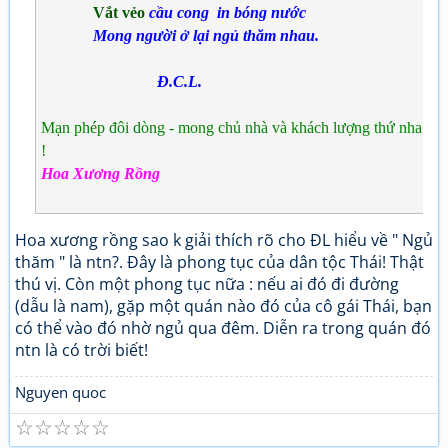
V
ắt v
ẻo
cầu cong in bóng nước
Mong người ở lại ngủ thăm nhau.
Đ.C.L.
M
ạn ph
ép
đ
ôi d
òng - mong ch
ủ nh
à
v
à kh
ách l
ư
ợng th
ứ nha
!
Hoa Xương Rồng
Hoa xương rồng sao k giải thích rõ cho ĐL hiểu về " Ngủ
thăm " là ntn?. Đây là phong tục của dân tộc Thái! Thật
thú vị. Còn một phong tục nữa : nếu ai đó đi đường
(dẫu là nam), gặp một quán nào đó của cô gái Thái, bạn
có thể vào đó nhờ ngủ qua đêm. Diễn ra trong quán đó
ntn là có trời biết!
Nguyen quoc
☆
☆
☆
☆
☆