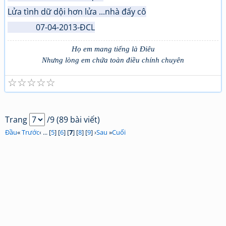
Lửa tình dữ dội hơn lửa ...nhà đấy cô
07-04-2013-ĐCL
Họ em mang tiếng là Điêu
Nhưng lòng em chứa toàn điều chính chuyên
☆
☆
☆
☆
☆
Trang
/9 (89 bài viết)
Đầu
«
Trước
‹ ... [
5
] [
6
] [
7
] [
8
] [
9
] ›
Sau
»
Cuối