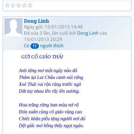
☆
☆
☆
☆
☆
Dong Linh
Ngày gửi: 15/01/2013 14:48
Đã sửa 3 lần, lần cuối bởi
Dong Linh
vào
15/01/2013 20:29
Có
người thích
11
GỬI CÔ GIÁO THÁI
Anh từng mơ một ngày nào đó
Thăm lại Lai Châu cảnh núi rừng
Xoè Thái vui rộn ràng trước ngõ
Dắt tay nhau lên rẫy lên nương.
Hoa trắng rừng ban mùa nở rộ
Đón xuân cùng cô giáo vùng cao
Chiếc khăn piêu tặng người nơi đó
Dệt giấc mơ bỗng thấy ngọt ngào.