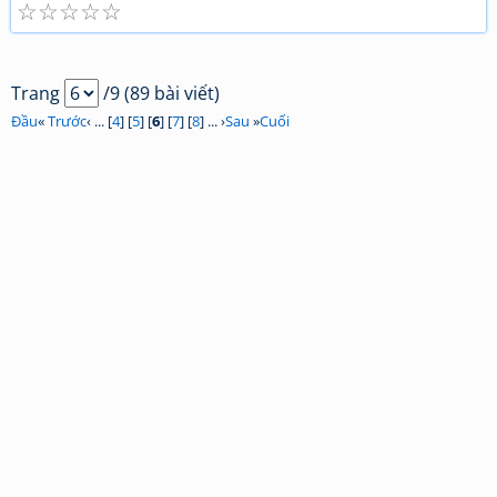
☆
☆
☆
☆
☆
Trang
/9 (89 bài viết)
Đầu
«
Trước
‹ ... [
4
] [
5
] [
6
] [
7
] [
8
] ... ›
Sau
»
Cuối