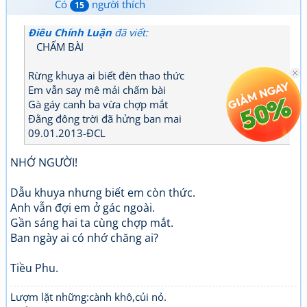
Có
người thích
15
Điêu Chính Luận
đã viết:
CHẤM BÀI
Rừng khuya ai biết đèn thao thức
Em vẫn say mê mải chấm bài
Gà gáy canh ba vừa chợp mắt
Đằng đông trời đã hửng ban mai
09.01.2013-ĐCL
NHỚ NGƯỜI!
Dẫu khuya nhưng biết em còn thức.
Anh vẫn đợi em ở gác ngoài.
Gần sáng hai ta cùng chợp mắt.
Ban ngày ai có nhớ chăng ai?
Tiều Phu.
Lượm lặt những:cành khô,củi nỏ.