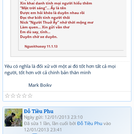
Xin khai danh tính mọi người hiểu thêm
“Mặt trời sáng”… Ấy là tên
Được em hỏi khéo là duyên nhau rồi
Đọc thơ biết tính người thôi
Nick “Người Thuở Ấy” nhớ thời mộng mơ
Làm quen… Xin gửi vần thơ
Em dù say, tỉnh...
Duyên chờ xe duyên.
Nguoithuoay 11.1.13
Yêu có nghĩa là đối xử với một ai đó tốt hơn tất cả mọi
người, tốt hơn với cả chính bản thân mình
Mark Boikv
☆
☆
☆
☆
☆
Đỗ Tiều Phu
Ngày gửi: 12/01/2013 23:10
Đã sửa 1 lần, lần cuối bởi
Đỗ Tiều Phu
vào
12/01/2013 23:41