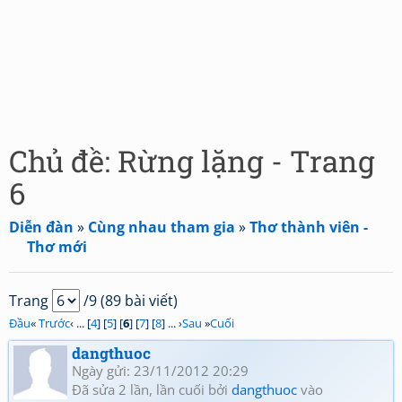
Chủ đề: Rừng lặng - Trang
6
Diễn đàn
»
Cùng nhau tham gia
»
Thơ thành viên -
Thơ mới
Trang
/9 (89 bài viết)
Đầu
«
Trước
‹ ... [
4
] [
5
] [
6
] [
7
] [
8
] ... ›
Sau
»
Cuối
dangthuoc
Ngày gửi: 23/11/2012 20:29
Đã sửa 2 lần, lần cuối bởi
dangthuoc
vào