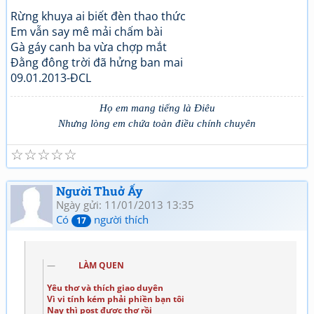
Rừng khuya ai biết đèn thao thức
Em vẫn say mê mải chấm bài
Gà gáy canh ba vừa chợp mắt
Đằng đông trời đã hửng ban mai
09.01.2013-ĐCL
Họ em mang tiếng là Điêu
Nhưng lòng em chứa toàn điều chính chuyên
☆
☆
☆
☆
☆
Người Thuở Ấy
Ngày gửi: 11/01/2013 13:35
Có
người thích
17
LÀM QUEN
Yêu thơ và thích giao duyên
Vì vi tính kém phải phiền bạn tôi
Nay thì post được thơ rồi