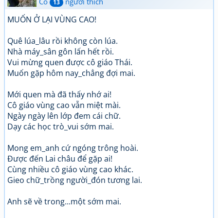
Có
người thích
13
MUỐN Ở LẠI VÙNG CAO!
Quê lúa_lâu rồi không còn lúa.
Nhà máy_sân gôn lấn hết rồi.
Vui mừng quen được cô giáo Thái.
Muốn gặp hôm nay_chẳng đợi mai.
Mới quen mà đã thấy nhớ ai!
Cô giáo vùng cao vẫn miệt mài.
Ngày ngày lên lớp đem cái chữ.
Dạy các học trò_vui sớm mai.
Mong em_anh cứ ngóng trông hoài.
Được đến Lai châu để gặp ai!
Cùng nhiều cô giáo vùng cao khác.
Gieo chữ_trồng người_đón tương lai.
Anh sẽ về trong...một sớm mai.