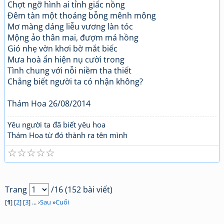
Chợt ngỡ hình ai tỉnh giấc nồng
Đêm tàn một thoáng bỗng mênh mông
Mơ màng dáng liễu vương làn tóc
Mộng ảo thân mai, đượm má hồng
Gió nhẹ vờn khơi bờ mắt biếc
Mưa hoà ẩn hiện nụ cười trong
Tình chung với nỗi niềm tha thiết
Chẳng biết người ta có nhận không?
Thám Hoa 26/08/2014
Yêu người ta đã biết yêu hoa
Thám Hoa từ đó thành ra tên mình
☆
☆
☆
☆
☆
Trang
/16 (152 bài viết)
[
1
] [
2
] [
3
] ... ›
Sau
»
Cuối