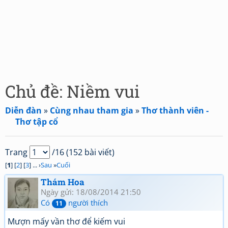
Chủ đề: Niềm vui
Diễn đàn
»
Cùng nhau tham gia
»
Thơ thành viên -
Thơ tập cổ
Trang
/16 (152 bài viết)
[
1
] [
2
] [
3
] ... ›
Sau
»
Cuối
Thám Hoa
Ngày gửi: 18/08/2014 21:50
Có
người thích
11
Mượn mấy vần thơ để kiếm vui