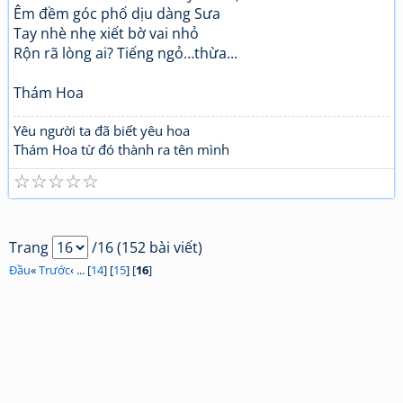
Êm đềm góc phố dịu dàng Sưa
Tay nhè nhẹ xiết bờ vai nhỏ
Rộn rã lòng ai? Tiếng ngỏ…thừa...
Thám Hoa
Yêu người ta đã biết yêu hoa
Thám Hoa từ đó thành ra tên mình
☆
☆
☆
☆
☆
Trang
/16 (152 bài viết)
Đầu
«
Trước
‹ ... [
14
] [
15
] [
16
]