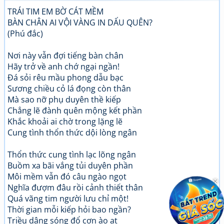
TRÁI TIM EM BỜ CÁT MỀM
BÀN CHÂN AI VỘI VÀNG IN DẤU QUÊN?
(Phú đắc)
Nơi này vẫn đợi tiếng bàn chân
Hãy trở về anh chớ ngại ngần!
Đá sỏi rêu mầu phong dẫu bạc
Sương chiều cỏ lá đọng còn thân
Mà sao nỡ phụ duyên thề kiếp
Chẳng lẽ đành quên mộng kết phần
Khắc khoải ai chờ trong lặng lẽ
Cung tình thổn thức dội lòng ngân
Thổn thức cung tình lạc lõng ngân
Buồm xa bãi vắng tủi duyên phần
Môi mềm vẫn đó câu ngào ngọt
Nghĩa đượm đâu rồi cảnh thiết thân
Quá vãng tim người lưu chỉ một!
Thời gian mỗi kiếp hỏi bao ngần?
Triều dâng sóng đổ cơn ào ạt