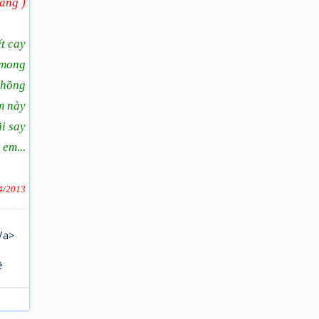
àng )
t cay
 mong
 hồng
m này
i say
em...
4/2013
/a>
ê