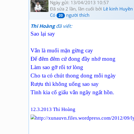
Ngày gửi: 13/04/2013 10:57
Đã sửa 2 lần, lần cuối bởi
Lê kinh Huyền
Có
người thích
20
Thi Hoàng
đã viết:
Sao lại say
Vẫn là muối mặn gừng cay
Để đêm đêm cứ đong đầy nhớ mong
Làm sao gỡ rối tơ lòng
Cho ta có chút thong dong mỗi ngày
Rượu thì không uống sao say
Tình kia cố giấu vẫn ngây ngất hồn.
12.3.2013 Thi Hoàng