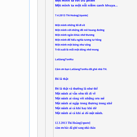
Một mình ta với ưu phiền
Một mình ta một nỗi niềm canh khuya...
7.4.2013 Thi Hoàng[/quote]
Một mình những lối đi về
Một mình với những đê mê hoang đường
Một mình ngân khúc nhớ thương
Một mình để hiểu nghĩa tương tư hồng
Một mình một bóng như sông
Trôi xuôi là mỗi một dòng nhớ mong
LaGiangTonNu
Cám ơn bạn LaGiangTonNu đã ghé nhà TH.
Đó là thật
Đó là thật và thường là như thế
Một mình ai vẫn sớm tối đi về
Một mình ai cùng với những cơn mê
Một mình ai ngập trong thương trong nhớ
Một mình ai cả khi hay khi dở
Một mình ai cả khi ai đó một mình.
12.3.2013 Thi Hoàng[/quote]
cám ơn bác đã ghé sang nhà cháu