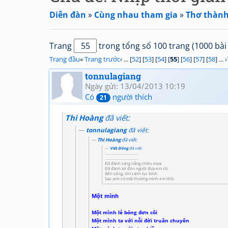
Diễn đàn
»
Cùng nhau tham gia
»
Thơ thành
Trang
trong tổng số 100 trang (1000 bài 
Trang đầu
«
Trang trước
‹ ... [
52
] [
53
] [
54
] [
55
] [
56
] [
57
] [
58
] ... ›
tonnulagiang
Ngày gửi: 13/04/2013 10:19
Có
người thích
21
Thi Hoàng
đã viết:
tonnulagiang
đã viết:
Thi Hoàng
đã viết:
Viết Đông
đã viết:
.................................
.................................
Đã đành sáng nắng chiều mưa
Đã đành kẻ đón người đưa em rồi
Bến sông, tím cánh lục bình
Sao anh cứ mãi thương mình em thôi
Một mình
Một mình lẻ bóng đơn côi
Một mình ta với nỗi đời truân chuyên