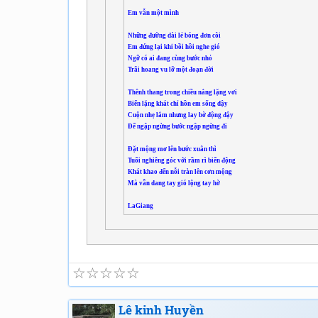
Em vẫn một mình
Những đường dài lẻ bóng đơn côi
Em đứng lại khi bồi hồi nghe gió
Ngỡ có ai đang cùng bước nhỏ
Trãi hoang vu lỡ một đoạn đời
Thênh thang trong chiều nắng lặng vơi
Biển lặng khát chỉ hồn em sống dậy
Cuộn nhẹ lắm nhưng lay bờ động đậy
Để ngập ngừng bước ngập ngừng đi
Đặt mộng mơ lên bước xuân thì
Tuổi nghiêng góc với rầm rì biển động
Khát khao đến nỗi tràn lên cơn mộng
Mà vẫn dang tay gió lộng tay hờ
LaGiang
☆
☆
☆
☆
☆
Lê kinh Huyền