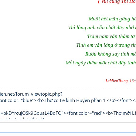
( Vui cùng Thi Ho
Muối hết mặn gừng hế
Thì lòng anh vẫn chất đầy nhớ
Trăm năm vẫn thắm tơ
Tình em vẫn lắng ở trong ti
R­ượu không say tình mã
Mỗi ngày thêm một chất đầy tình 
LeMienTrung 13/
ien.net/forum_viewtopic.php?
 color="blue"><b>Thơ cổ Lê kinh Huyền phần 1 </b></font><
UID=bkDYrcuJOSk9GouaL4BqFQ"><font color="red"><b>Thơ mới L
body></table>[/html]