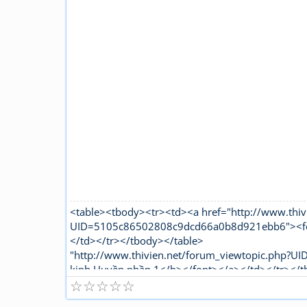
<table><tbody><tr><td><a href="http://www.thiv
UID=5105c86502808c9dcd66a0b8d921ebb6"><font
</td></tr></tbody></table>
"http://www.thivien.net/forum_viewtopic.php?
kinh Huyền phần 1</b></font></a></td></tr></t
☆
☆
☆
☆
☆