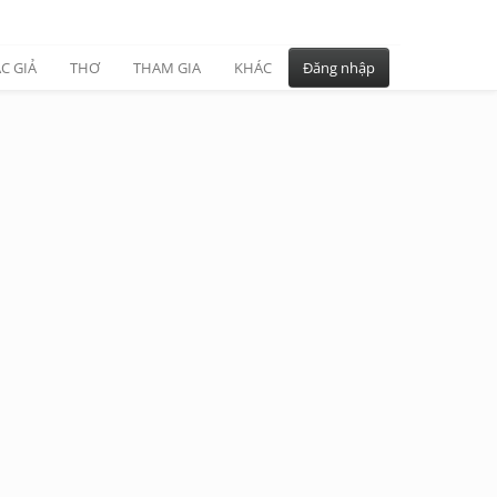
C GIẢ
THƠ
THAM GIA
KHÁC
Đăng nhập