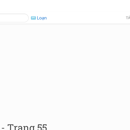
Loạn
TÁ
 - Trang 55