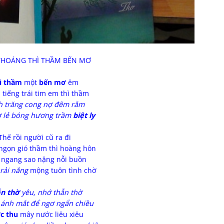
HOÁNG THÌ THẦM BẾN MƠ
ì thầm
một
bến mơ
êm
 tiếng trái tim em thì thầm
h trăng cong nợ đêm rằm
ơ lẻ bóng hương trầm
biệt ly
Thế rồi người cũ ra đi
ngọn gió thầm thì hoàng hôn
 ngang sao nặng nỗi buồn
 rải nắng
mộng tuôn tình chờ
n thờ
yêu, nhớ thẫn thờ
o ánh mắt để ngơ ngẩn chiều
c thu
mây nước liêu xiêu