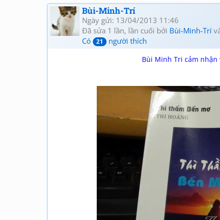
Bùi-Minh-Trí
Ngày gửi: 13/04/2013 11:46
Đã sửa 1 lần, lần cuối bởi
Bùi-Minh-Trí
và
Có
người thích
21
Bùi Minh Tri cảm nhận