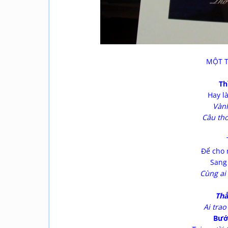
MỘT T
Th
Hay là
Vàn
Câu th
Để cho 
Sang
Cùng ai
Thẫ
Ai tra
Bướ