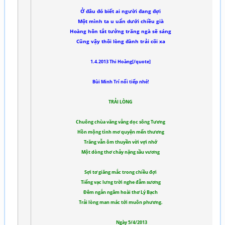
Ở đâu đó biết ai người đang đợi
Một mình ta u uẩn dưới chiều già
Hoàng hôn tắt tưởng trăng ngà sẽ sáng
Cũng vậy thôi lòng đành trải cõi xa
1.4.2013 Thi Hoàng[/quote]
Bùi Minh Trí nối tiếp nhé!
TRẢI LÒNG
Chuông chùa văng vẳng dọc sông Tương
Hồn mộng tình mơ quyện mến thương
Trăng vẫn ôm thuyền vời vợi nhớ
Một dòng thơ chảy nặng sầu vương
Sợi tơ giăng mắc trong chiều đợi
Tiếng vạc lưng trời nghe đẫm sương
Đêm ngắn ngâm hoài thơ Lý Bạch
Trải lòng man mác tới muôn phương.
Ngày 5/4/2013