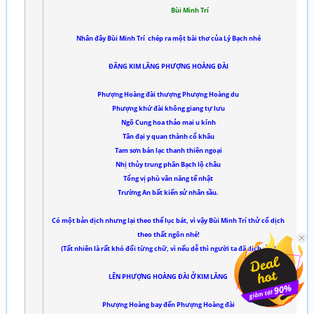
Bùi Minh Trí
Nhân đây Bùi Minh Trí chép ra một bài thơ của Lý Bạch nhé
ĐĂNG KIM LĂNG PHƯỢNG HOÀNG ĐÀI
Phượng Hoàng đài thượng Phượng Hoàng du
Phượng khứ đài không giang tự lưu
Ngô Cung hoa thảo mai u kính
Tân đại y quan thành cổ khâu
Tam sơn bán lạc thanh thiên ngoại
Nhị thủy trung phân Bạch lộ châu
Tổng vị phù vân năng tế nhật
Trường An bất kiến sử nhân sầu.
Có một bản dịch nhưng lại theo thể lục bát, vì vậy Bùi Minh Trí thử cố dịch
theo thất ngôn nhé!
(Tất nhiên là rất khó đối từng chữ, vì nếu dễ thì người ta đã dịch rồi!)
LÊN PHƯỢNG HOÀNG ĐÀI Ở KIM LĂNG
Phượng Hoàng bay đến Phượng Hoàng đài