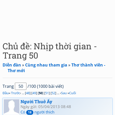
Chủ đề: Nhịp thời gian -
Trang 50
Diễn đàn
»
Cùng nhau tham gia
»
Thơ thành viên -
Thơ mới
Trang
/100 (1000 bài viết)
Đầu
«
Trước
‹ ... [
48
] [
49
] [
50
] [
51
] [
52
] ... ›
Sau
»
Cuối
Người Thuở Ấy
Ngày gửi: 05/04/2013 08:48
Có
người thích
18