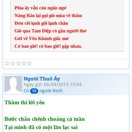
Phía ấy vẫn còn ngẩn ngơ
Nàng Bân lại gọi gió mùa về thăm
Đơn côi lạnh gối lạnh chăn
Gió qua Tam Điệp có gần người thơ
Gửi về Yên Khánh giấc mơ
Có bao giờ! có bao giờ! gặp nhau.
☆
☆
☆
☆
☆
Người Thuở Ấy
Ngày gửi: 06/04/2013 15:04
Có
người thích
15
Thầm thì lời yêu
Bước chân chếnh choáng cả tuần
Tại mình đã có một lần lạc sai