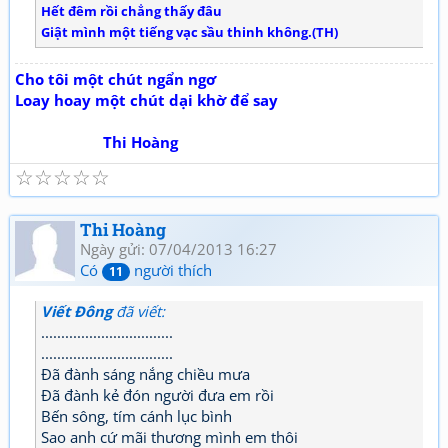
Hết đêm rồi chẳng thấy đâu
Giật mình một tiếng vạc sầu thinh không.(TH)
Cho tôi một chút ngẩn ngơ
Loay hoay một chút dại khờ để say
Thi Hoàng
☆
☆
☆
☆
☆
Thi Hoàng
Ngày gửi: 07/04/2013 16:27
Có
người thích
11
Viết Đông
đã viết:
.................................
.................................
Đã đành sáng nắng chiều mưa
Đã đành kẻ đón người đưa em rồi
Bến sông, tím cánh lục bình
Sao anh cứ mãi thương mình em thôi