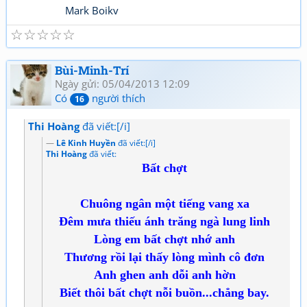
Mark Boikv
☆
☆
☆
☆
☆
Bùi-Minh-Trí
Ngày gửi: 05/04/2013 12:09
Có
người thích
16
Thi Hoàng
đã viết:[/i]
Lê Kinh Huyền
đã viết:[/i]
Thi Hoàng
đã viết:
Bất chợt
Chuông ngân một tiếng vang xa
Đêm mưa thiếu ánh trăng ngà lung linh
Lòng em bất chợt nhớ anh
Thương rồi lại thấy lòng mình cô đơn
Anh ghen anh dỗi anh hờn
Biết thôi bất chợt nỗi buồn...chẳng bay.