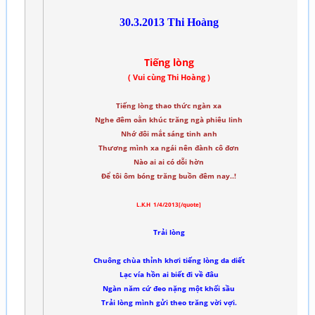
30.3.2013 Thi Hoàng
Tiếng lòng
( Vui cùng Thi Hoàng )
Tiếng lòng thao thức ngàn xa
Nghe đêm oằn khúc trăng ngà phiêu linh
Nhớ đôi mắt sáng tinh anh
Th­ương mình xa ngái nên đành cô đơn
Nào ai ai có dỗi hờn
Để tôi ôm bóng trăng buồn đêm nay..!
L.K.H 1/4/2013[/quote]
Trải lòng
Chuông chùa thỉnh khơi tiếng lòng da diết
Lạc vía hồn ai biết đi về đâu
Ngàn năm cứ đeo nặng một khối sầu
Trải lòng mình gửi theo trăng vời vợi.