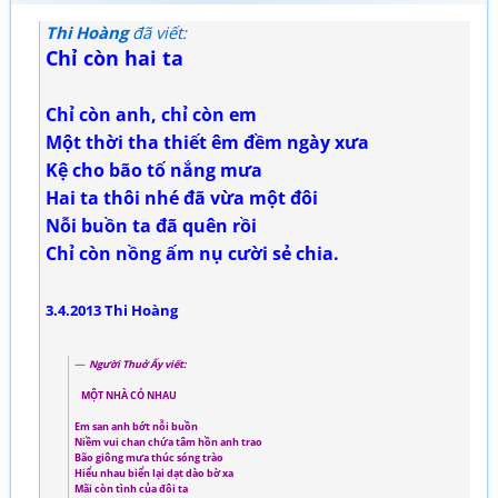
Thi Hoàng
đã viết:
Chỉ còn hai ta
Chỉ còn anh, chỉ còn em
Một thời tha thiết êm đềm ngày xưa
Kệ cho bão tố nắng mưa
Hai ta thôi nhé đã vừa một đôi
Nỗi buồn ta đã quên rồi
Chỉ còn nồng ấm nụ cười sẻ chia.
3.4.2013 Thi Hoàng
Người Thuở Ấy viết:
MỘT NHÀ CÓ NHAU
Em san anh bớt nỗi buồn
Niềm vui chan chứa tâm hồn anh trao
Bão giông mưa thúc sóng trào
Hiểu nhau biển lại dạt dào bờ xa
Mãi còn tình của đôi ta