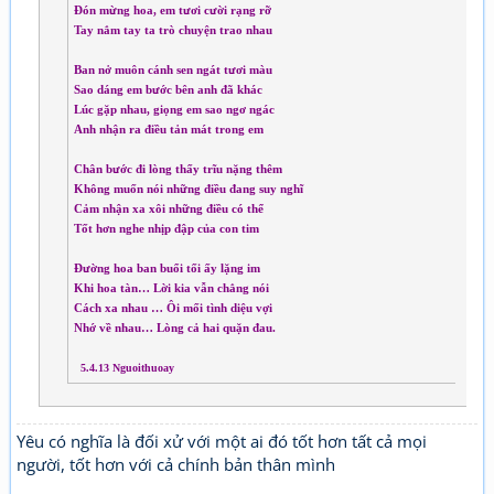
Đón mừng hoa, em tươi cười rạng rỡ
Tay nắm tay ta trò chuyện trao nhau
Ban nở muôn cánh sen ngát tươi màu
Sao dáng em bước bên anh đã khác
Lúc gặp nhau, giọng em sao ngơ ngác
Anh nhận ra điều tản mát trong em
Chân bước đi lòng thấy trĩu nặng thêm
Không muốn nói những điều đang suy nghĩ
Cảm nhận xa xôi những điều có thể
Tốt hơn nghe nhịp đập của con tim
Đường hoa ban buổi tối ấy lặng im
Khi hoa tàn… Lời kia vẫn chẳng nói
Cách xa nhau … Ôi mối tình diệu vợi
Nhớ về nhau… Lòng cả hai quặn đau.
5.4.13 Nguoithuoay
Yêu có nghĩa là đối xử với một ai đó tốt hơn tất cả mọi
người, tốt hơn với cả chính bản thân mình