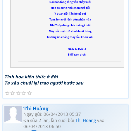
Đài nát dòng sông vẫn chảy xuôi
Hoa cỏ cung Ngô chen ngõ tối
Y quan đời Tấn bỏ gò rơi
Tam Sơn trời lệch còn phân nửa
Nhị Thủy dòng chia hai ngả trôi
Mây nổi mặt trời che khuất bóng
Trường An chẳng thấy sầu khôn vơi.
Ngày 5/4/2013
BMT tạm dịch
Tinh hoa kiến thức ở đời
Ta xâu chuỗi lại trao người bước sau
☆
☆
☆
☆
☆
Thi Hoàng
Ngày gửi: 06/04/2013 05:37
Đã sửa 2 lần, lần cuối bởi
Thi Hoàng
vào
06/04/2013 06:50