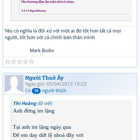
Yêu thương đầm ấm một nhà có nhau.
5.4.13 Nguoithuoay
Yêu có nghĩa là đối xử với một ai đó tốt hơn tất cả mọi
người, tốt hơn với cả chính bản thân mình
Mark Boikv
☆
☆
☆
☆
☆
Người Thuở Ấy
Ngày gửi: 05/04/2013 10:23
Có
người thích
19
Thi Hoàng
đã viết:
Anh đừng im lặng
Tại anh im lặng ngày qua
Để em day dứt lệ nhoà đầy vơi