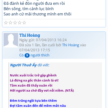
Đã đành kẻ đón người đưa em rồi
Bến sông, tím cánh lục bình
Sao anh cứ mãi thương mình em thôi
☆
☆
☆
☆
☆
Thi Hoàng
Ngày gửi: 07/04/2013 16:24
Đã sửa 1 lần, lần cuối bởi
Thi Hoàng
vào
07/04/2013 17:15
Có
người thích
9
Người Thuở Ấy
đã viết:
Nước xuôi trắc trở gặp ghềnh
Lá đừng xa gốc thân cành lá ơi!
Tầm xuân đã thấy xuân rồi
Hỡi người xa chớ đầy vơi nỗi niềm. (NTÂ)
Đêm trăng ngồi tựa bên thềm
Đợi tầm xuân đến để mềm mắt nâu