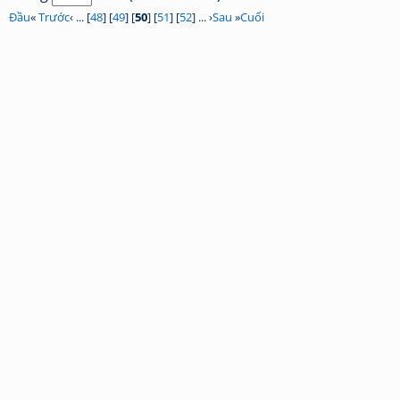
Đầu
«
Trước
‹ ... [
48
] [
49
] [
50
] [
51
] [
52
] ... ›
Sau
»
Cuối