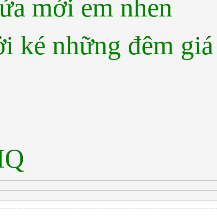
ửa mới em nhen
ởi ké những đêm giá
HQ