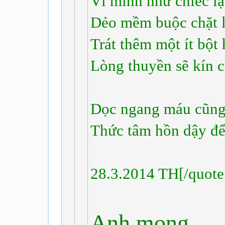
Ví mình như chiếc lạ
Dẻo mềm buộc chặt l
Trát thêm một ít bột
Lòng thuyền sẽ kín c
Dọc ngang máu cũng
Thức tâm hồn dậy để
28.3.2014 TH[/quote
Anh mong