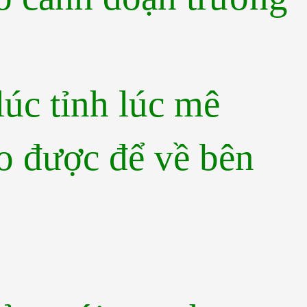
úc tỉnh lúc mê
o được để về bên