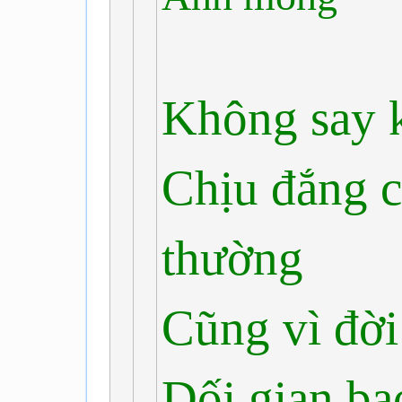
Không say 
Chịu đắng c
thường
Cũng vì đời
Dối gian ba