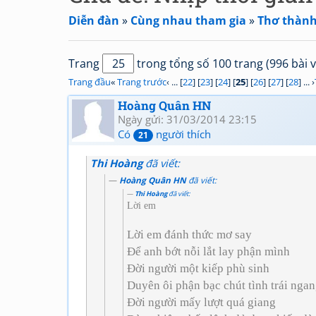
Diễn đàn
»
Cùng nhau tham gia
»
Thơ thành
Trang
trong tổng số 100 trang (996 bài v
Trang đầu
«
Trang trước
‹ ... [
22
] [
23
] [
24
] [
25
] [
26
] [
27
] [
28
] ... ›
Hoàng Quân HN
Ngày gửi: 31/03/2014 23:15
Có
người thích
21
Thi Hoàng
đã viết:
Hoàng Quân HN
đã viết:
Thi Hoàng
đã viết:
Lời em
Lời em đánh thức mơ say
Để anh bớt nỗi lắt lay phận mình
Đời người một kiếp phù sinh
Duyên ôi phận bạc chút tình trái nga
Đời người mấy lượt quá giang