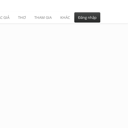
C GIẢ
THƠ
THAM GIA
KHÁC
Đăng nhập