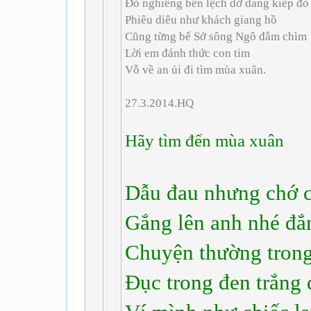
Đò nghiêng bến lệch dở dang kiếp đò
Phiêu diêu như khách giang hồ
Cũng từng bể Sở sông Ngô đắm chìm
Lời em đánh thức con tim
Vỗ về an ủi đi tìm mùa xuân.
27.3.2014.HQ
Hãy tìm đến mùa xuân
Dẫu đau nhưng chớ c
Gắng lên anh nhé đắ
Chuyện thường trong
Đục trong đen trắng