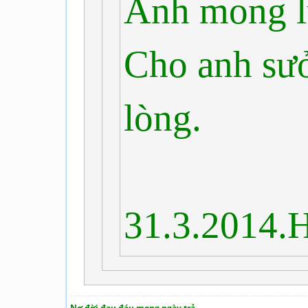
Anh mong l
Cho anh sư
lòng.
31.3.2014.
Nợ đời đau đáu mong ngày trả