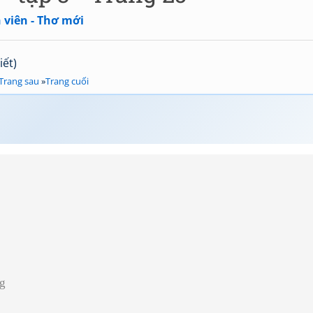
 viên - Thơ mới
iết)
Trang sau
»
Trang cuối
ng