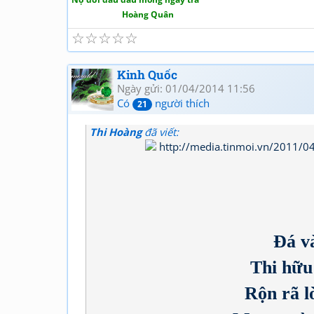
Hoàng Quân
☆
☆
☆
☆
☆
Kinh Quốc
Ngày gửi: 01/04/2014 11:56
Có
người thích
21
Thi Hoàng
đã viết:
Đá v
Thi hữu
Rộn rã l