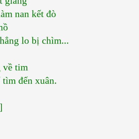
t giang
àm nan kết đò
 hồ
hẳng lo bị chìm...
 về tim
 tìm đến xuân.
]