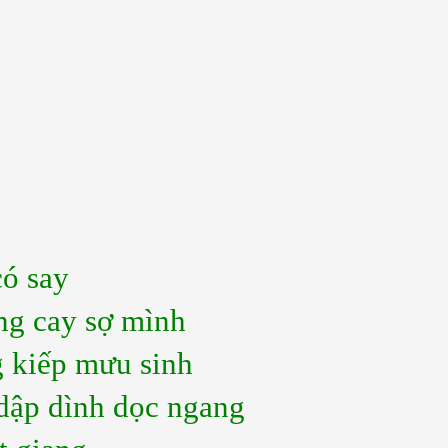
ó say
ng cay sợ mình
 kiếp mưu sinh
 dập dình dọc ngang