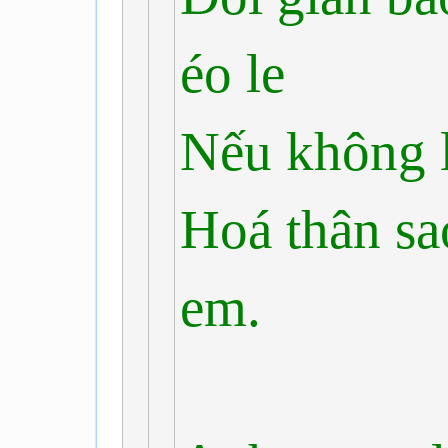
éo le
Nếu không l
Hoá thân sa
em.