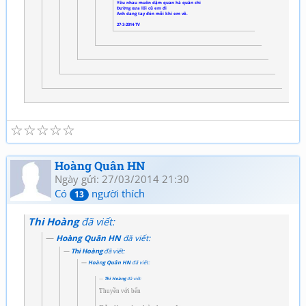
Yêu nhau muôn dặm quan hà quản chi
Đường xưa lối cũ em đi
Anh dang tay đón mỗi khi em về.
27-3-2014-TV
☆
☆
☆
☆
☆
Hoàng Quân HN
Ngày gửi: 27/03/2014 21:30
Có
người thích
13
Thi Hoàng
đã viết:
Hoàng Quân HN
đã viết:
Thi Hoàng
đã viết:
Hoàng Quân HN
đã viết:
Thi Hoàng
đã viết:
Thuyền với bến