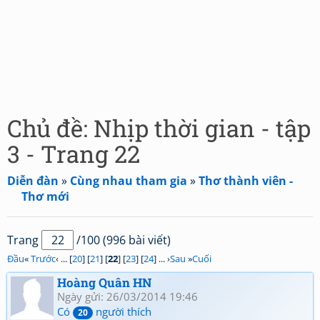
Chủ đề: Nhịp thời gian - tập
3 - Trang 22
Diễn đàn
»
Cùng nhau tham gia
»
Thơ thành viên -
Thơ mới
Trang
/100 (996 bài viết)
Đầu
«
Trước
‹ ... [
20
] [
21
] [
22
] [
23
] [
24
] ... ›
Sau
»
Cuối
Hoàng Quân HN
Ngày gửi: 26/03/2014 19:46
Có
người thích
20