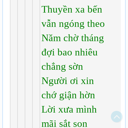
Thuyền xa bến
vẫn ngóng theo
Năm chờ tháng
đợi bao nhiêu
chẳng sờn
Người ơi xin
chớ giận hờn
Bạn bị lạc trong Thi Viện vì có nội dung quá đồ sộ?
Chỉ dẫn làm quen
Lời xưa mình
Xem sau
mãi sắt son