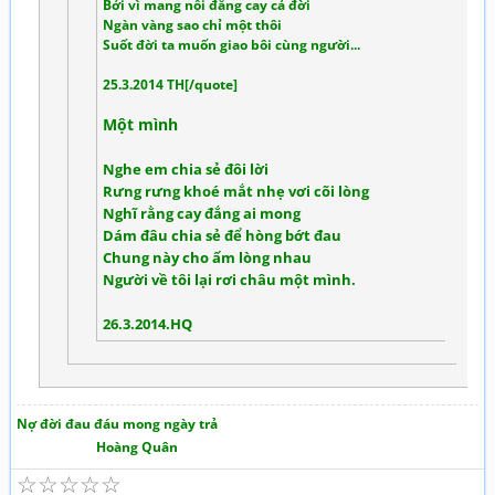
Bởi vì mang nỗi đắng cay cả đời
Ngàn vàng sao chỉ một thôi
Suốt đời ta muốn giao bôi cùng người...
25.3.2014 TH[/quote]
Một mình
Nghe em chia sẻ đôi lời
Rưng rưng khoé mắt nhẹ vơi cõi lòng
Nghĩ rằng cay đắng ai mong
Dám đâu chia sẻ để hòng bớt đau
Chung này cho ấm lòng nhau
Người về tôi lại rơi châu một mình.
26.3.2014.HQ
Nợ đời đau đáu mong ngày trả
Hoàng Quân
☆
☆
☆
☆
☆