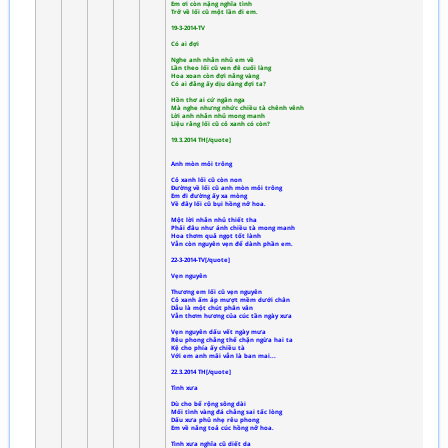
Em ơi còn nặng nghĩa tình
Trở về lối cũ một lần đi em.
19-3-2014-TV
Có ai đợi
Nghe anh nhắn nhủ em về
Lần theo lối cũ ven đê cuối làng
Hoa xoan còn đợi nắng vàng
Có ai đằng ấy dịu dàng đợi ta?
Hồn thơ ai cứ ngân nga
Mà nghe nhưng nhức chiều tà chênh vênh
Lời anh nhắn nhủ mong manh
Liệu rằng lối cũ cỏ xanh có còn?
19.3.2014 TH[/quote]
Anh mòn mỏi trông
Cỏ xanh lối cũ còn non
Đường về lối cũ anh mòn mỏi trông
Em đi đường ấy xa mòng
Về đây lối cũ bụi hồng nở hoa.
Một lời nhắn nhủ thiết tha
Phải đâu như ánh chiều tà mong manh
Hoa thơm quả ngọt tốt lành
Vẫn còn nguyên vẹn để dành phần em.
22-3-2014-TV[/quote]
Vẹn nguyên
Thương em lối cũ vẹn nguyên
Cỏ xanh ấm áp mượt mềm dưới chân
Dẫu là một chút phân vân
Vẫn thơm hương của cúc tần ngày xưa
Vẹn nguyên dấu vết ngày mưa
Rêu phong chẳng thể chặn ngừa hai ta
Kệ cho phía ấy chiều tà
Với em anh mãi vẫn là ban mai...
22.3.2014 TH[/quote]
Tình xưa
Dù cho bể rộng sông dài
Mối tình vàng đá chẳng sai tấc lòng
Dấu xưa phủ nhẹ rêu phong
Em về nắng toả cúc hồng nở hoa.
Tình xưa nghĩa cũ diết da