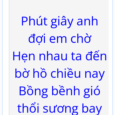
Phút giây anh
đợi em chờ
Hẹn nhau ta đến
bờ hồ chiều nay
Bồng bềnh gió
thổi sương bay