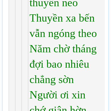
thuyền neo
Thuyền xa bến
vẫn ngóng theo
Năm chờ tháng
đợi bao nhiêu
chẳng sờn
Người ơi xin
chớ giận hờn