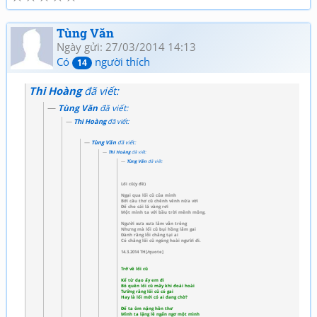
Tùng Văn
Ngày gửi: 27/03/2014 14:13
Có
người thích
14
Thi Hoàng
đã viết:
Tùng Văn
đã viết:
Thi Hoàng
đã viết:
Tùng Văn
đã viết:
Thi Hoàng
đã viết:
Tùng Văn
đã viết:
Lối cũ(y đề)
Ngại qua lối cũ của mình
Bởi câu thơ cũ chênh vênh nửa vời
Để cho cái lá vàng rơi
Một mình ta với bầu trời mênh mông.
Người xưa xưa lắm vẫn trông
Nhưng mà lối cũ bụi hồng lắm gai
Đành rằng lỗi chẳng tại ai
Có chăng lối cũ ngóng hoài người đi.
14.3.2014 TH[/quote]
Trở về lối cũ
Kể từ dạo ấy em đi
Bỏ quên lối cũ mấy khi đoái hoài
Tưởng rằng lối cũ có gai
Hay là lối mới có ai đang chờ?
Để ta ôm nặng hồn thơ
Mình ta lặng lẽ ngẩn ngơ một mình