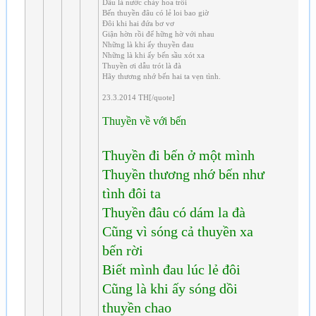
Dẫu là nước chảy hoa trôi
Bến thuyền đâu có lẻ loi bao giờ
Đôi khi hai đứa bơ vơ
Giận hờn rồi để hững hờ với nhau
Những là khi ấy thuyền đau
Những là khi ấy bến sầu xót xa
Thuyền ơi dẫu trót là đà
Hãy thương nhớ bến hai ta vẹn tình.
23.3.2014 TH[/quote]
Thuyền về với bến
Thuyền đi bến ở một mình
Thuyền thương nhớ bến như
tình đôi ta
Thuyền đâu có dám la đà
Cũng vì sóng cả thuyền xa
bến rời
Biết mình đau lúc lẻ đôi
Cũng là khi ấy sóng dồi
thuyền chao