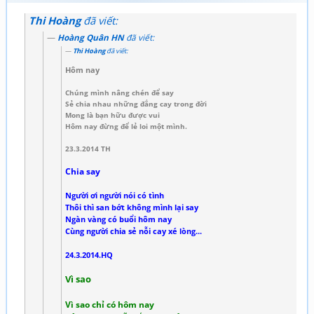
Thi Hoàng
đã viết:
Hoàng Quân HN
đã viết:
Thi Hoàng
đã viết:
Hôm nay
Chúng mình nâng chén để say
Sẻ chia nhau những đắng cay trong đời
Mong là bạn hữu được vui
Hôm nay đừng để lẻ loi một mình.
23.3.2014 TH
Chia say
Người ơi người nói có tình
Thôi thì san bớt không mình lại say
Ngàn vàng có buổi hôm nay
Cùng người chia sẻ nỗi cay xé lòng...
24.3.2014.HQ
Vì sao
Vì sao chỉ có hôm nay