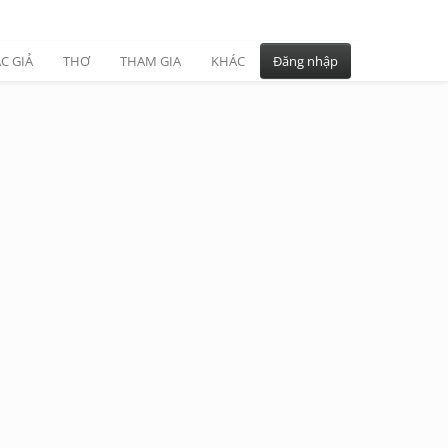
C GIẢ
THƠ
THAM GIA
KHÁC
Đăng nhập