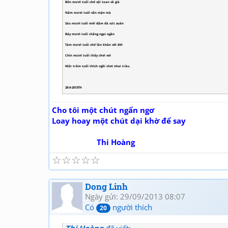
Bốn mươi tuổi chớ vội toan về già
Năm mươi tuổi vẫn mặn mà
Sáu mươi tuổi mới đậm đà sức xuân
Bảy mươi tuổi chẳng ngại ngần
Tám mươi tuổi chớ lần khân với đời
Chín mươi tuổi thấy chơi vơi
Một trăm tuổi thích ngồi chơi nhai trầu.
28-9-2013TH
Cho tôi một chút ngẩn ngơ
Loay hoay một chút dại khờ để say
Thi Hoàng
☆
☆
☆
☆
☆
Dong Linh
Ngày gửi: 29/09/2013 08:07
Có
người thích
20