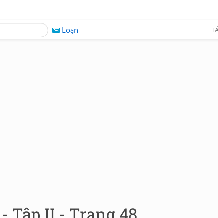
Loạn
TÁ
- Tập II - Trang 48