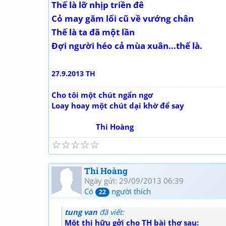
Thế là lỡ nhịp triền đê
Cỏ may găm lối cũ về vướng chân
Thế là ta đã một lần
Đợi người héo cả mùa xuân...thế là.
27.9.2013 TH
Cho tôi một chút ngẩn ngơ
Loay hoay một chút dại khờ để say
Thi Hoàng
☆
☆
☆
☆
☆
Thi Hoàng
Ngày gửi: 29/09/2013 06:39
Có
người thích
22
tung van
đã viết:
Một thi hữu gởi cho TH bài thơ sau: