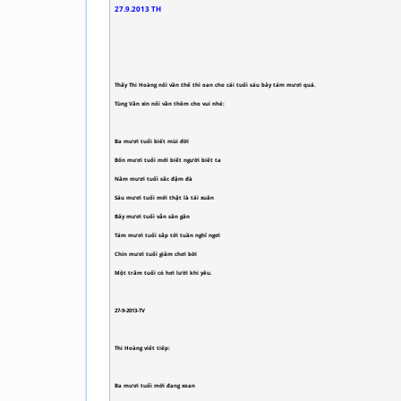
27.9.2013 TH
Thấy Thi Hoàng nối vần thế thì oan cho cái tuổi sáu bảy tám mươi quá.
Tùng Văn xin nối vần thêm cho vui nhé:
Ba mươi tuổi biết mùi đời
Bốn mươi tuổi mới biết người biết ta
Năm mươi tuổi sắc đặm đà
Sáu mươi tuổi mới thật là tái xuân
Bảy mươi tuổi vẫn săn gân
Tám mươi tuổi sắp tới tuần nghỉ ngơi
Chín mươi tuổi giảm chơi bời
Một trăm tuổi có hơi lười khi yêu.
27-9-2013-TV
Thi Hoàng viết tiếp:
Ba mươi tuổi mới đang xoan