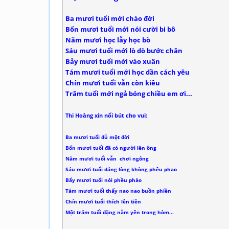
Ba mươi tuổi mới chào đời
Bốn mươi tuổi mới nói cười bi bô
Năm mươi học lẫy học bò
Sáu mươi tuổi mới lò dò bước chân
Bảy mươi tuổi mới vào xuân
Tám mươi tuổi mới học dần cách yêu
Chín mươi tuổi vẫn còn kiêu
Trăm tuổi mới ngả bóng chiều em ơi...
Thi Hoàng xin nối bút cho vui:
Ba mươi tuổi đủ một đời
Bốn mươi tuổi đã có người lên ông
Năm mươi tuổi vẫn chơi ngông
Sáu mươi tuổi dáng lòng khòng phêu phao
Bẩy mươi tuổi nói phều phào
Tám mươi tuổi thấy nao nao buồn phiền
Chín mươi tuổi thích lên tiên
Một trăm tuổi đặng nằm yên trong hòm...