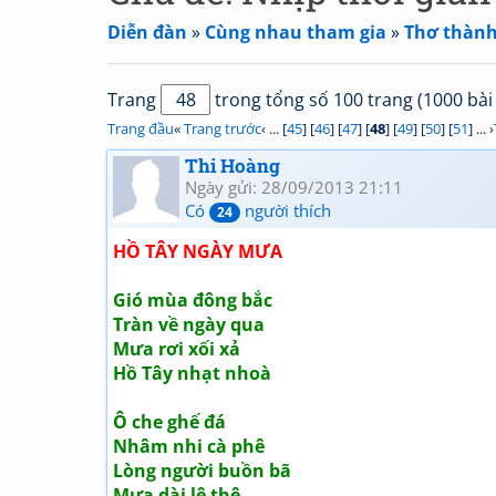
Diễn đàn
»
Cùng nhau tham gia
»
Thơ thành
Trang
trong tổng số 100 trang (1000 bài 
Trang đầu
«
Trang trước
‹ ... [
45
] [
46
] [
47
] [
48
] [
49
] [
50
] [
51
] ... ›
Thi Hoàng
Ngày gửi: 28/09/2013 21:11
Có
người thích
24
HỒ TÂY NGÀY MƯA
Gió mùa đông bắc
Tràn về ngày qua
Mưa rơi xối xả
Hồ Tây nhạt nhoà
Ô che ghế đá
Nhâm nhi cà phê
Lòng người buồn bã
Mưa dài lê thê