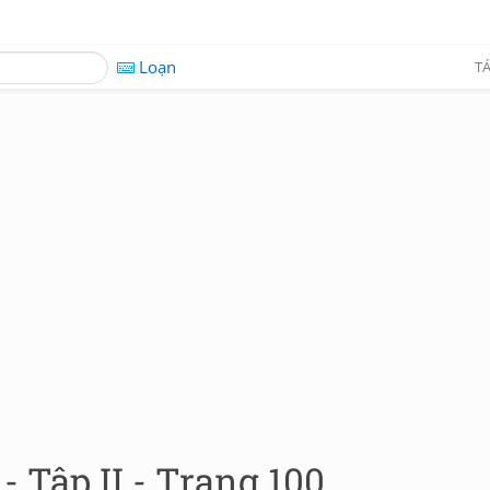
Loạn
TÁ
- Tập II - Trang 100