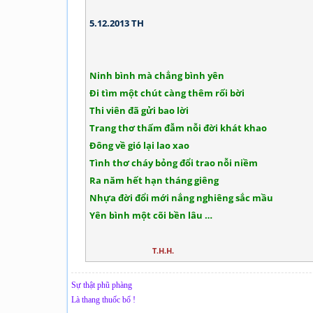
5.12.2013 TH
Ninh bình mà chẳng bình yên
Đi tìm một chút càng thêm rối bời
Thi viên đã gửi bao lời
Trang thơ thấm đẫm nỗi đời khát khao
Đông về gió lại lao xao
Tình thơ cháy bỏng đổi trao nỗi niềm
Ra năm hết hạn tháng giêng
Nhựa đời đổi mới nắng nghiêng sắc mầu
Yên bình một cõi bền lâu …
T.H.H.
Sự thật phũ phàng
Là thang thuốc bổ !