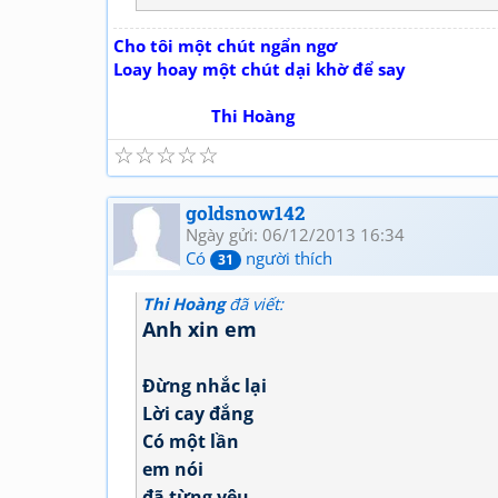
Cho tôi một chút ngẩn ngơ
Loay hoay một chút dại khờ để say
Thi Hoàng
☆
☆
☆
☆
☆
goldsnow142
Ngày gửi: 06/12/2013 16:34
Có
người thích
31
Thi Hoàng
đã viết:
Anh xin em
Đừng nhắc lại
Lời cay đắng
Có một lần
em nói
đã từng yêu.