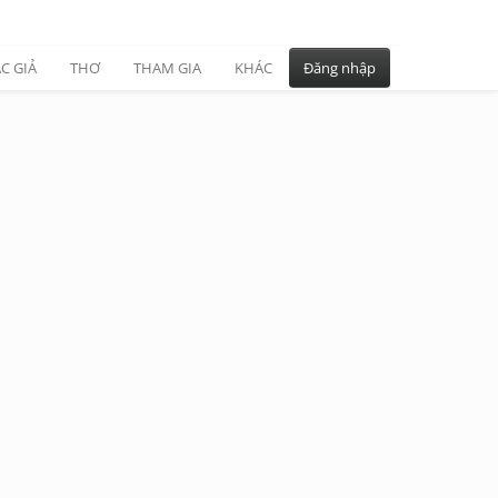
C GIẢ
THƠ
THAM GIA
KHÁC
Đăng nhập