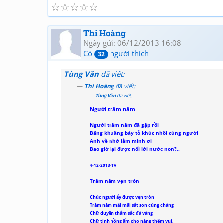
☆
☆
☆
☆
☆
Thi Hoàng
Ngày gửi: 06/12/2013 16:08
Có
người thích
32
Tùng Văn
đã viết:
Thi Hoàng
đã viết:
Tùng Văn
đã viết:
Người trăm năm
Người trăm năm đã gặp rồi
Bâng khuâng bày tỏ khúc nhôi cùng người
Anh về nhớ lắm mình ơi
Bao giờ lại được nối lời nước non?..
4-12-2013-TV
Trăm năm vẹn tròn
Chúc người ấy được vẹn tròn
Trăm năm mãi mãi sắt son cùng chàng
Chữ duyên thắm sắc đá vàng
Chữ tình nồng ấm cho nàng thêm vui.