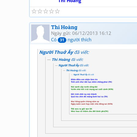
Thi Hoàng
☆
☆
☆
☆
☆
Thi Hoàng
Ngày gửi: 06/12/2013 16:12
Có
người thích
31
Người Thuở Ấy
đã viết:
Thi Hoàng
đã viết:
Người Thuở Ấy
đã viết:
Thi Hoàng
đã viết:
Người Thuở Ấy
đã viết:
Khăn điều em nhận làm tin
Tình anh như dải lụa mềm chẳng phai (TH)
Núi xanh cấp nước sông dài
Vườn nhà kết trái mọng sai cuối cành (NTA)
Kết tinh chồi nụ mà thành
Quả kia chín đỏ mộng lành hai ta (TH)
Mai hồng quên tháng năm xa
Ngày xuân sum họp một nhà đông vui (NTA)
Thề xưa ta giữ vẹn lời
Như hoa tô thắm cho đời bình yên(TH)