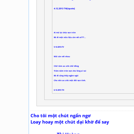
4.12.2013 TH[/quote]
Ai mà lại chúc vẹn tròn
Bỏ đi một nửa liệu còn với ai???...
5-12-2013-TV
Mãi còn với nhau
Chữ tâm ao ước chữ đồng
Trăm năm tròn vẹn cho lòng ai vui
Bỏ đi cũng thấy ngậm ngùi
Cho nên ao ước một đôi vẹn tình.
6.12.2013 TH
Cho tôi một chút ngẩn ngơ
Loay hoay một chút dại khờ để say