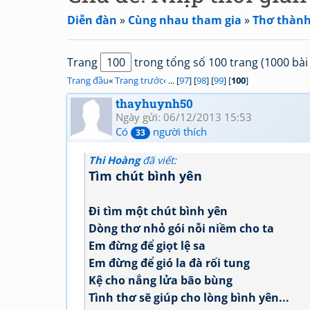
Diễn đàn
»
Cùng nhau tham gia
»
Thơ thành
Trang
trong tổng số 100 trang (1000 bài 
Trang đầu
«
Trang trước
‹ ... [
97
] [
98
] [
99
] [
100
]
thayhuynh50
Ngày gửi: 06/12/2013 15:53
Có
người thích
33
Thi Hoàng
đã viết:
Tìm chút bình yên
Đi tìm một chút bình yên
Dòng thơ nhỏ gói nỗi niềm cho ta
Em đừng để giọt lệ sa
Em đừng để gió la đà rối tung
Kệ cho nắng lửa bão bùng
Tình thơ sẽ giúp cho lòng bình yên...