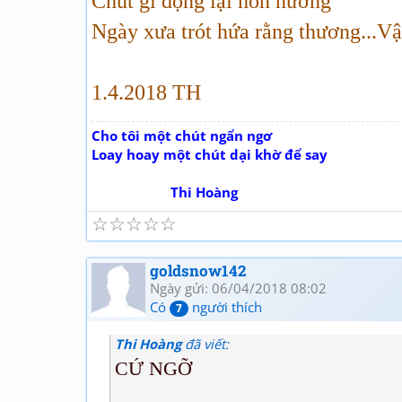
Chút gì đọng lại hồn nương
Ngày xưa trót hứa rằng thương...V
1.4.2018 TH
Cho tôi một chút ngẩn ngơ
Loay hoay một chút dại khờ để say
Thi Hoàng
☆
☆
☆
☆
☆
goldsnow142
Ngày gửi: 06/04/2018 08:02
Có
người thích
7
Thi Hoàng
đã viết:
CỨ NGỠ