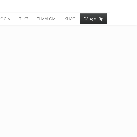
C GIẢ
THƠ
THAM GIA
KHÁC
Đăng nhập