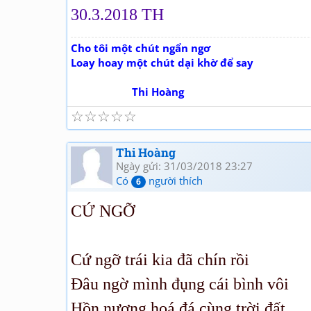
30.3.2018 TH
Cho tôi một chút ngẩn ngơ
Loay hoay một chút dại khờ để say
Thi Hoàng
☆
☆
☆
☆
☆
Thi Hoàng
Ngày gửi: 31/03/2018 23:27
Có
người thích
6
CỨ NGỠ
Cứ ngỡ trái kia đã chín rồi
Đâu ngờ mình đụng cái bình vôi
Hồn nương hoá đá cùng trời đất