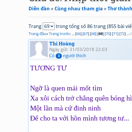
Diễn đàn
»
Cùng nhau tham gia
»
Thơ thành
Trang
trong tổng số 86 trang (855 bài viế
Trang đầu
«
Trang trước
‹ ... [
66
] [
67
] [
68
] [
69
] [
70
] [
71
] [
72
] ... ›
Thi Hoàng
Ngày gửi: 31/03/2018 22:03
Có
người thích
3
TƯƠNG TƯ
Ngỡ là quen mải mốt tìm
Xa xôi cách trở chẳng quên bóng h
Một lần mà cứ đinh ninh
Để cho ta với hồn mình tương tư...