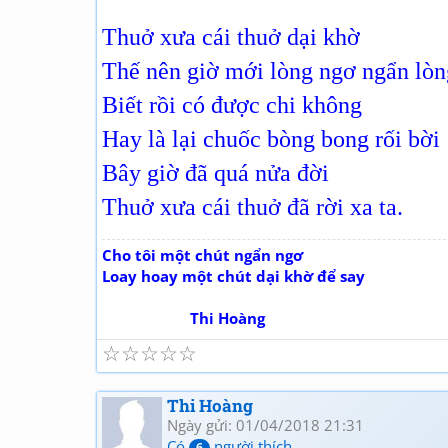
Thuở xưa cái thuở dại khờ
Thế nên giờ mới lòng ngơ ngẩn lòn
Biết rồi có được chi không
Hay là lại chuốc bòng bong rối bời
Bây giờ đã quá nửa đời
Thuở xưa cái thuở đã rời xa ta.
Cho tôi một chút ngẩn ngơ
Loay hoay một chút dại khờ để say
Thi Hoàng
☆
☆
☆
☆
☆
Thi Hoàng
Ngày gửi: 01/04/2018 21:31
Có
người thích
6