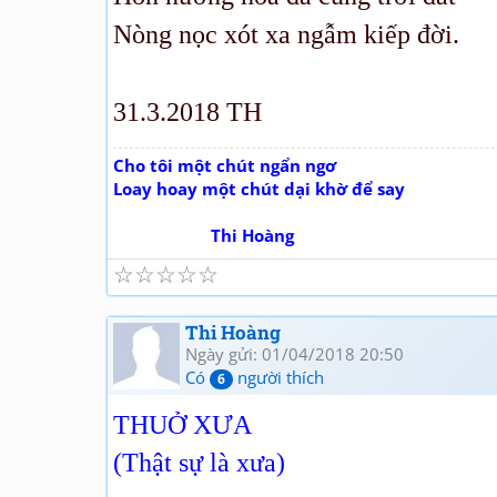
Nòng nọc xót xa ngẫm kiếp đời.
31.3.2018 TH
Cho tôi một chút ngẩn ngơ
Loay hoay một chút dại khờ để say
Thi Hoàng
☆
☆
☆
☆
☆
Thi Hoàng
Ngày gửi: 01/04/2018 20:50
Có
người thích
6
THUỞ XƯA
(Thật sự là xưa)