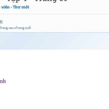
 viên - Thơ mới
t)
Trang sau
»
Trang cuối
ình