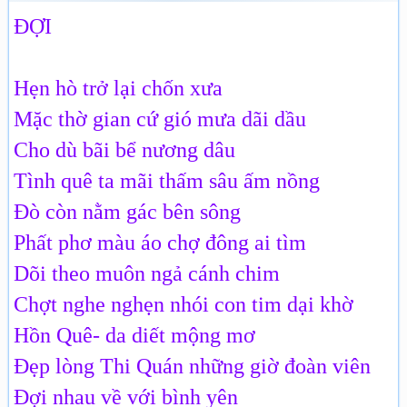
ĐỢI
Hẹn hò trở lại chốn xưa
Mặc thờ gian cứ gió mưa dãi dầu
Cho dù bãi bể nương dâu
Tình quê ta mãi thấm sâu ấm nồng
Đò còn nằm gác bên sông
Phất phơ màu áo chợ đông ai tìm
Dõi theo muôn ngả cánh chim
Chợt nghe nghẹn nhói con tim dại khờ
Hồn Quê- da diết mộng mơ
Đẹp lòng Thi Quán những giờ đoàn viên
Đợi nhau về với bình yên