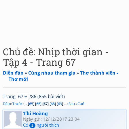
Chủ đề: Nhịp thời gian -
Tập 4 - Trang 67
Diễn đàn
»
Cùng nhau tham gia
»
Thơ thành viên -
Thơ mới
Trang
/86 (855 bài viết)
Đầu
«
Trước
‹ ... [
65
] [
66
] [
67
] [
68
] [
69
] ... ›
Sau
»
Cuối
Thi Hoàng
Ngày gửi: 12/12/2017 23:04
Có
người thích
5