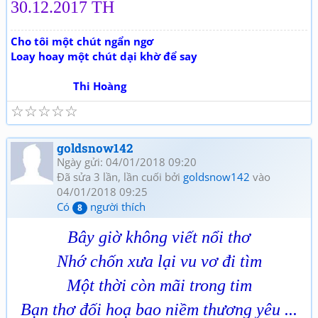
30.12.2017 TH
Cho tôi một chút ngẩn ngơ
Loay hoay một chút dại khờ để say
Thi Hoàng
☆
☆
☆
☆
☆
goldsnow142
Ngày gửi: 04/01/2018 09:20
Đã sửa 3 lần, lần cuối bởi
goldsnow142
vào
04/01/2018 09:25
Có
người thích
8
Bây giờ không viết nổi thơ
Nhớ chốn xưa lại vu vơ đi tìm
Một thời còn mãi trong tim
Bạn thơ đối hoạ bao niềm thương yêu ...