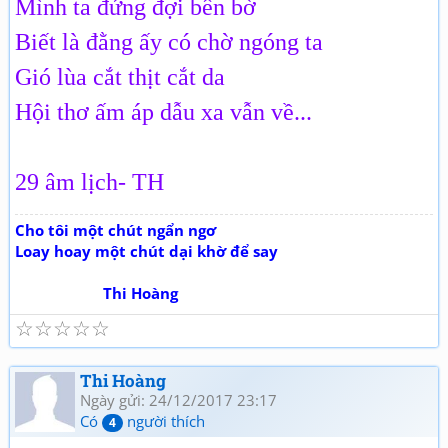
Mình ta đứng đợi bên bờ
Biết là đằng ấy có chờ ngóng ta
Gió lùa cắt thịt cắt da
Hội thơ ấm áp dẫu xa vẫn về...
29 âm lịch- TH
Cho tôi một chút ngẩn ngơ
Loay hoay một chút dại khờ để say
Thi Hoàng
☆
☆
☆
☆
☆
Thi Hoàng
Ngày gửi: 24/12/2017 23:17
Có
người thích
4