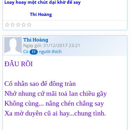
Loay hoay một chút dại khờ để say
Thi Hoàng
☆
☆
☆
☆
☆
Thi Hoàng
Ngày gửi: 31/12/2017 23:21
Có
người thích
11
ĐÂU RỒI
Cố nhân sao để đông tràn
Nhớ nhung cứ mãi toả lan chiều gầy
Không cùng... nâng chén chẳng say
Xa mờ duyên cũ ai hay...chung tình.