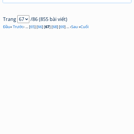
Trang
/86 (855 bài viết)
Đầu
«
Trước
‹ ... [
65
] [
66
] [
67
] [
68
] [
69
] ... ›
Sau
»
Cuối