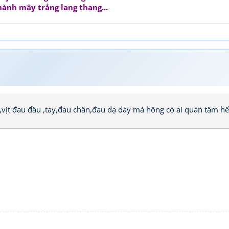
hành mây trắng lang thang...
,vịt đau đầu ,tay,đau chân,đau dạ dày mà hông có ai quan tâm hế