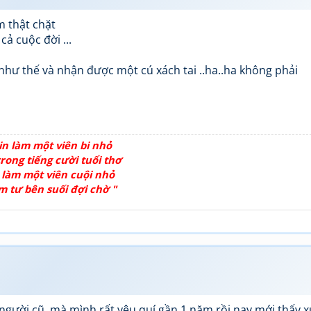
m thật chặt
cả cuộc đời ...
hư thế và nhận được một cú xách tai ..ha..ha không phải
in làm một viên bi nhỏ
rong tiếng cười tuổi thơ
 làm một viên cuội nhỏ
m tư bên suối đợi chờ "
người cũ mà mình rất yêu quí gần 1 năm rồi nay mới thấy x