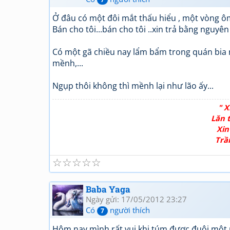
Ở đâu có một đôi mắt thấu hiểu , một vòng ô
Bán cho tôi...bán cho tôi ..xin trả bằng nguyên 
Có một gã chiều nay lẩm bẩm trong quán bia n
mềnh,...
Ngụp thôi không thì mềnh lại như lão ấy...
" X
Lăn t
Xin
Trầ
☆
☆
☆
☆
☆
Baba Yaga
Ngày gửi: 17/05/2012 23:27
Có
người thích
7
Hôm nay mình rất vui khi túm được đuôi một 