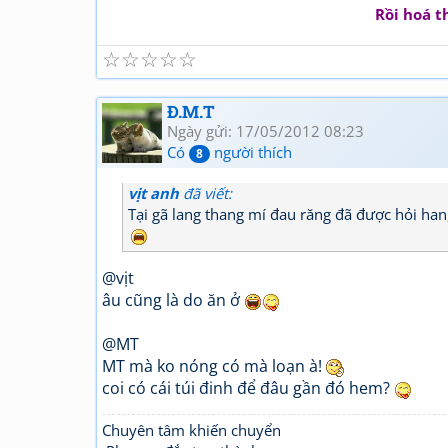
Rồi hoá t
☆
☆
☆
☆
☆
Đ.M.T
Ngày gửi: 17/05/2012 08:23
Có
người thích
8
vịt anh
đã viết:
Tại gã lang thang mí đau răng đã được hỏi han
@vịt
âu cũng là do ăn ở
@MT
MT mà ko nóng có mà loạn à!
coi có cái túi đinh để đâu gần đó hem?
Chuyên tâm khiến chuyển