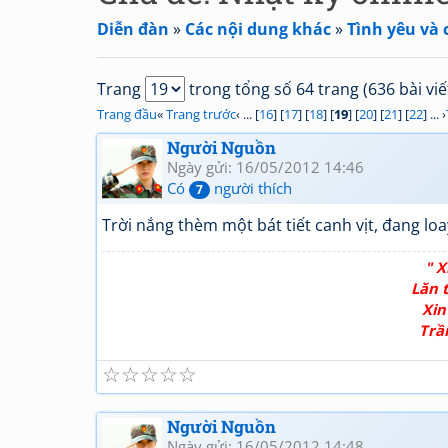
Diễn đàn
»
Các nội dung khác
»
Tình yêu và 
Trang
trong tổng số 64 trang (636 bài viế
Trang đầu
«
Trang trước
‹ ... [
16
] [
17
] [
18
] [
19
] [
20
] [
21
] [
22
] ... ›
Người Nguồn
Ngày gửi: 16/05/2012 14:46
Có
người thích
7
Trời nắng thèm một bát tiết canh vịt, đang loay
" X
Lăn t
Xin
Trầ
☆
☆
☆
☆
☆
Người Nguồn
Ngày gửi: 16/05/2012 14:48