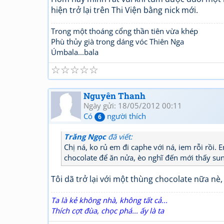
hiện trở lại trên Thi Viện bằng nick mới.
Trong một thoáng cổng thần tiên vừa khép
Phù thủy già trong dáng vóc Thiên Nga
Úmbala...bala
☆
☆
☆
☆
☆
Nguyên Thanh
Ngày gửi: 18/05/2012 00:11
Có
người thích
6
Trăng Ngọc
đã viết:
Chị ná, ko rủ em đi caphe với ná, iem rỗi rồi.
chocolate để ăn nửa, èo nghĩ đến mới thấy sun
Tôi dã trở lại với một thùng chocolate nữa n
Ta là kẻ không nhà, không tất cả...
Thích cợt đùa, chọc phá... ấy là ta