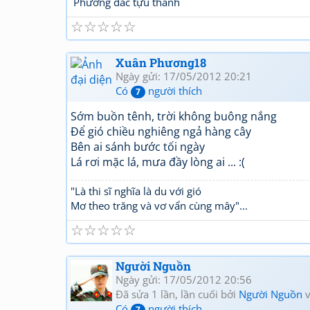
Phương đắc tựu thành
☆
☆
☆
☆
☆
Xuân Phương18
Ngày gửi: 17/05/2012 20:21
Có
người thích
7
Sớm buồn tênh, trời không buông nắng
Để gió chiều nghiêng ngả hàng cây
Bên ai sánh bước tối ngày
Lá rơi mặc lá, mưa đầy lòng ai ... :(
"Là thi sĩ nghĩa là du với gió
Mơ theo trăng và vơ vẩn cùng mây"...
☆
☆
☆
☆
☆
Người Nguồn
Ngày gửi: 17/05/2012 20:56
Đã sửa 1 lần, lần cuối bởi
Người Nguồn
v
Có
người thích
7