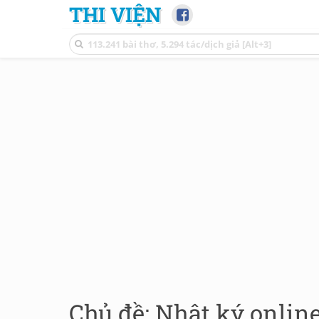
THI VIỆN
Chủ đề: Nhật ký online 