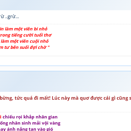
 ..grừ...
in làm một viên bi nhỏ
rong tiếng cười tuổi thơ
 làm một viên cuội nhỏ
m tư bên suối đợi chờ "
bừng, tức quá đi mất! Lúc này mà quơ được cái gì cũng 
ời
chiếu rọi khắp nhân gian
ống nhân sinh mải vội vàng
ay ánh nắng tan vào gió