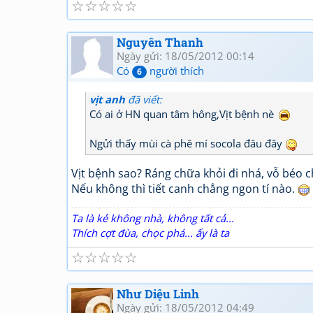
☆
☆
☆
☆
☆
Nguyên Thanh
Ngày gửi: 18/05/2012 00:14
Có
người thích
6
vịt anh
đã viết:
Có ai ở HN quan tâm hông,Vịt bệnh nè
Ngửi thấy mùi cà phê mí socola đâu đây
Vịt bệnh sao? Ráng chữa khỏi đi nhá, vỗ béo ch
Nếu không thì tiết canh chẳng ngon tí nào.
Ta là kẻ không nhà, không tất cả...
Thích cợt đùa, chọc phá... ấy là ta
☆
☆
☆
☆
☆
Như Diệu Linh
Ngày gửi: 18/05/2012 04:49