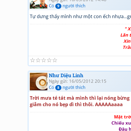
Có
người thích
9
Tự dưng thấy mình như một con ếch nhựa...grừ
" X
Lăn t
Xin
Trầ
☆
☆
☆
☆
☆
Như Diệu Linh
Ngày gửi: 16/05/2012 20:15
Có
người thích
8
Trời mưa té tát mà mình thì lại nóng bừng 
giẫm cho nó bẹp dì thì thôi. AAAAAaaaa
Mặt tr
Chiếu xu
Đâu h