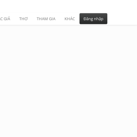
C GIẢ
THƠ
THAM GIA
KHÁC
Đăng nhập