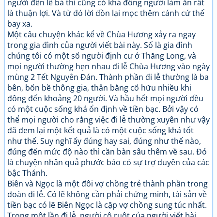
người đến lễ bà thì cũng có khá đông người làm ăn rất
là thuận lợi. Và từ đó lời đồn lại mọc thêm cánh cứ thế
bay xa.
Một câu chuyện khác kể về Chùa Hương xảy ra ngay
trong gia đình của người viết bài này. Số là gia đình
chúng tôi có một số người định cư ở Thăng Long, và
mọi người thường hẹn nhau đi lễ Chùa Hương vào ngày
mùng 2 Tết Nguyên Đán. Thành phần đi lễ thường là ba
bên, bốn bề thông gia, thân bằng cố hữu nhiều khi
đông đến khoảng 20 người. Và hầu hết mọi người đều
có một cuộc sống khá ổn định về tiền bạc. Bởi vậy có
thể mọi người cho rằng việc đi lễ thường xuyên như vậy
đã đem lại một kết quả là có một cuộc sống khá tốt
như thế. Suy nghĩ ấy đúng hay sai, đúng như thế nào,
đúng đến mức độ nào thì cần bàn sâu thêm về sau. Đó
là chuyện nhân quả phước báo có sự trợ duyên của các
bậc Thánh.
Biên và Ngọc là một đôi vợ chồng trẻ thành phần trong
đoàn đi lễ. Có lẽ không cần phải chứng minh, tài sản về
tiền bạc có lẽ Biên Ngọc là cặp vợ chồng sung túc nhất.
Trong một lần đi lễ, người cô ruột của người viết bài