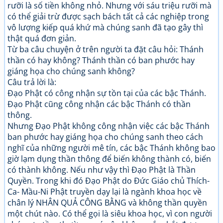
rưỡi là số tiền không nhỏ. Nhưng với sáu triệu rưỡi mà
có thể giải trừ được sạch bách tất cả các nghiệp trong
vô lượng kiếp quá khứ mà chúng sanh đã tạo gây thì
thật quá đơn giản.
Từ ba câu chuyện ở trên người ta đặt câu hỏi: Thánh
thần có hay không? Thánh thần có ban phước hay
giáng họa cho chúng sanh không?
Câu trả lời là:
Đạo Phật có công nhận sự tồn tại của các bậc Thánh.
Đạo Phật cũng công nhận các bậc Thánh có thần
thông.
Nhưng Đạo Phật không công nhận việc các bậc Thánh
ban phước hay giáng họa cho chúng sanh theo cách
nghĩ của những người mê tín, các bậc Thánh không bao
giờ lạm dụng thần thông để biến không thành có, biến
có thành không. Nếu như vậy thì Đạo Phật là Thần
Quyền. Trong khi đó Đạo Phật do Đức Giáo chủ Thích-
Ca- Mầu-Ni Phật truyền dạy lại là ngành khoa học về
chân lý NHÂN QUẢ CÔNG BẰNG và không thần quyền
một chút nào. Có thể gọi là siêu khoa học, vì con người