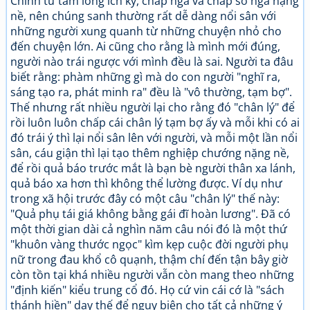
Chính từ tấm lòng ích kỷ, chấp ngã và chấp sở ngã nặng
nề, nên chúng sanh thường rất dễ dàng nổi sân với
những người xung quanh từ những chuyện nhỏ cho
đến chuyện lớn. Ai cũng cho rằng là mình mới đúng,
người nào trái ngược với mình đều là sai. Người ta đâu
biết rằng: phàm những gì mà do con người "nghĩ ra,
sáng tạo ra, phát minh ra" đều là "vô thường, tạm bợ".
Thế nhưng rất nhiều người lại cho rằng đó "chân lý" để
rồi luôn luôn chấp cái chân lý tạm bợ ấy và mỗi khi có ai
đó trái ý thì lại nổi sân lên với người, và mỗi một lần nổi
sân, cáu giận thì lại tạo thêm nghiệp chướng nặng nề,
để rồi quả báo trước mắt là bạn bè người thân xa lánh,
quả báo xa hơn thì không thể lường được. Ví dụ như
trong xã hội trước đây có một câu "chân lý" thế này:
"Quả phụ tái giá không bằng gái đĩ hoàn lương". Đã có
một thời gian dài cả nghìn năm câu nói đó là một thứ
"khuôn vàng thước ngọc" kìm kẹp cuộc đời người phụ
nữ trong đau khổ cô quạnh, thậm chí đến tận bây giờ
còn tồn tại khá nhiều người vẫn còn mang theo những
"định kiến" kiểu trung cổ đó. Họ cứ vin cái cớ là "sách
thánh hiền" dạy thế để ngụy biện cho tất cả những ý