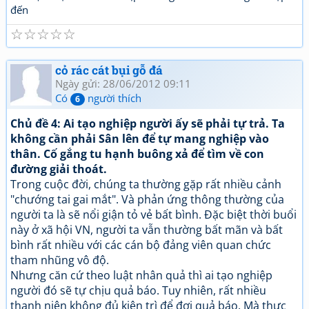
đến
☆
☆
☆
☆
☆
cỏ rác cát bụi gỗ đá
Ngày gửi: 28/06/2012 09:11
Có
người thích
6
Chủ đề 4: Ai tạo nghiệp người ấy sẽ phải tự trả. Ta
không cần phải Sân lên để tự mang nghiệp vào
thân. Cố gắng tu hạnh buông xả để tìm về con
đường giải thoát.
Trong cuộc đời, chúng ta thường gặp rất nhiều cảnh
"chướng tai gai mắt". Và phản ứng thông thường của
người ta là sẽ nổi giận tỏ vẻ bất bình. Đặc biệt thời buổi
này ở xã hội VN, người ta vẫn thường bất mãn và bất
bình rất nhiều với các cán bộ đảng viên quan chức
tham nhũng vô độ.
Nhưng căn cứ theo luật nhân quả thì ai tạo nghiệp
người đó sẽ tự chịu quả báo. Tuy nhiên, rất nhiều
thanh niên không đủ kiên trì để đợi quả báo. Mà thực