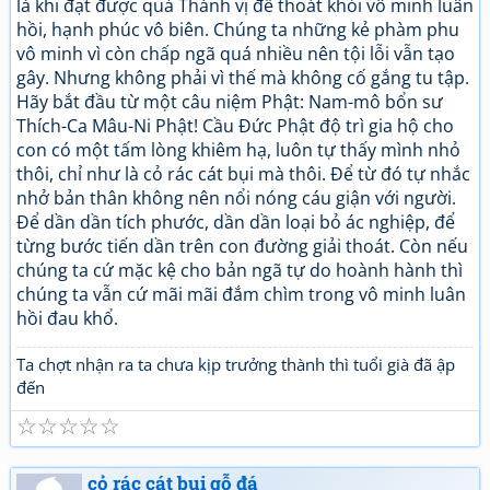
là khi đạt được quả Thánh vị để thoát khỏi vô minh luân
hồi, hạnh phúc vô biên. Chúng ta những kẻ phàm phu
vô minh vì còn chấp ngã quá nhiều nên tội lỗi vẫn tạo
gây. Nhưng không phải vì thế mà không cố gắng tu tập.
Hãy bắt đầu từ một câu niệm Phật: Nam-mô bổn sư
Thích-Ca Mâu-Ni Phật! Cầu Đức Phật độ trì gia hộ cho
con có một tấm lòng khiêm hạ, luôn tự thấy mình nhỏ
thôi, chỉ như là cỏ rác cát bụi mà thôi. Để từ đó tự nhắc
nhở bản thân không nên nổi nóng cáu giận với người.
Để dần dần tích phước, dần dần loại bỏ ác nghiệp, để
từng bước tiến dần trên con đường giải thoát. Còn nếu
chúng ta cứ mặc kệ cho bản ngã tự do hoành hành thì
chúng ta vẫn cứ mãi mãi đắm chìm trong vô minh luân
hồi đau khổ.
Ta chợt nhận ra ta chưa kịp trưởng thành thì tuổi già đã ập
đến
☆
☆
☆
☆
☆
cỏ rác cát bụi gỗ đá