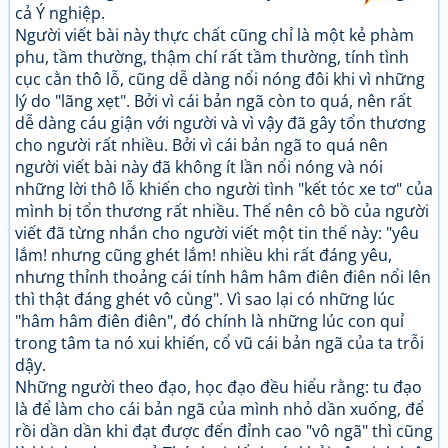
cả Ý nghiệp.
Người viết bài này thực chất cũng chỉ là một kẻ phàm
phu, tầm thường, thậm chí rất tầm thường, tính tình
cục cằn thô lỗ, cũng dễ dàng nổi nóng đôi khi vì những
lý do "lãng xẹt". Bởi vì cái bản ngã còn to quá, nên rất
dễ dàng cáu giận với người và vì vậy đã gây tổn thương
cho người rất nhiều. Bởi vì cái bản ngã to quá nên
người viết bài này đã không ít lần nổi nóng và nói
những lời thô lỗ khiến cho người tình "kết tóc xe tơ" của
mình bị tổn thương rất nhiều. Thế nên cô bồ của người
viết đã từng nhắn cho người viết một tin thế này: "yêu
lắm! nhưng cũng ghét lắm! nhiều khi rất đáng yêu,
nhưng thỉnh thoảng cái tính hâm hâm điên điên nổi lên
thì thật đáng ghét vô cùng". Vì sao lại có những lúc
"hâm hâm điên điên", đó chính là những lúc con quỉ
trong tâm ta nó xui khiến, cổ vũ cái bản ngã của ta trỗi
dậy.
Những người theo đạo, học đạo đều hiểu rằng: tu đạo
là để làm cho cái bản ngã của mình nhỏ dần xuống, để
rồi dần dần khi đạt được đến đỉnh cao "vô ngã" thì cũng