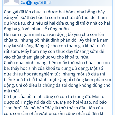
Có
người thích
5
Con gái đã lên chùa tu được hai hôm, nhà bỗng thấy
vắng vẻ. Sư thầy bảo là con trai chưa đủ tuổi để tham
dự khoá tu, chứ nếu cả hai đứa cùng đi thì ở nhà có hai
ông bà già với nhau kể cũng buồn.
Hè năm ngoái mình đã vận động bồ yêu cho con lên
chùa tu, nhưng bồ nhất định phản đối. Ấy thế mà năm
nay lại sốt sắng đăng ký cho con tham gia khoá tu từ
rất sớm. Mấy hôm nay còn thức dậy từ sáng sớm để
vào chùa tham gia phục vụ cho khoá tu nữa.
Chiều qua mình mang thêm mấy thứ vào chùa cho con
bé, thấy học sinh của khoá tu cũng đủ dạng. Một số
đứa thì tu học rất nghiêm túc, nhưng một số đứa thì
biến khoá tu trở thành một kỳ nghỉ chẳng kém phần sôi
động. Chỉ có điều là chúng đã sôi động không đúng chỗ
mà thôi.
Cô bạn của bồ mình cũng có con tu trong đó. Mới tu
được có 1 ngày nó đã đòi về. Mẹ nó hỏi vì sao, nó bảo
"con ốm". Mẹ nó bảo "đây là thử thách đầu tiên của
con, con cần phải vượt qua, ốm cũng phải cố đến khi