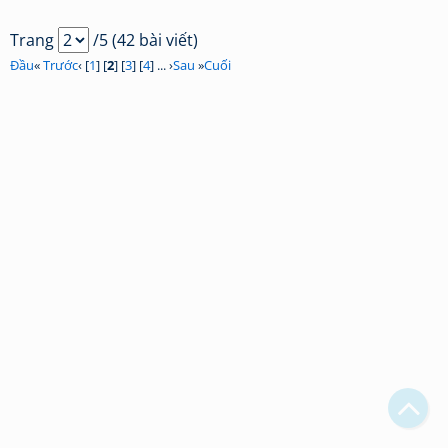
Trang
/5 (42 bài viết)
Đầu
«
Trước
‹ [
1
] [
2
] [
3
] [
4
] ... ›
Sau
»
Cuối
Bạn bị lạc trong Thi Viện vì có nội dung quá đồ sộ?
Chỉ dẫn làm quen
Xem sau
Không hiện lại