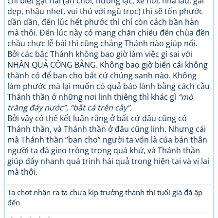
chỉ biết gặt hái (ăn chơi, hưởng lạc, xe hơi, nhà lầu, gái
đẹp, nhậu nhẹt, vui thú với ngũ trọc) thì sẽ tổn phước
dần dần, đến lúc hết phước thì chỉ còn cách bần hàn
mà thôi. Đến lúc này có mang chăn chiếu đến chùa đền
chầu chực lễ bái thì cũng chẳng Thánh nào giúp nổi.
Bởi các bậc Thánh không bao giờ làm việc gì sai với
NHÂN QUẢ CÔNG BẰNG. Không bao giờ biến cái không
thành có để ban cho bất cứ chúng sanh nào. Không
làm phước mà lại muốn có quả báo lành bằng cách cầu
Thánh thần ở những nơi linh thiêng thì khác gì
“mò
trăng đáy nước”, “bắt cá trên cây”.
Bởi vậy có thể kết luận rằng ở bất cứ đâu cũng có
Thánh thần, và Thánh thần ở đâu cũng linh. Nhưng cái
mà Thánh thần “ban cho” người ta vốn là của bản thân
người ta đã gieo trồng trong quá khứ, và Thánh thần
giúp đẩy nhanh quá trình hái quả trong hiện tại và vị lai
mà thôi.
Ta chợt nhận ra ta chưa kịp trưởng thành thì tuổi già đã ập
đến