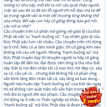
tương tự như vậy, mỗi khi ta nổi cáu quát tháo người,
mặc dù sau đó ta đã xin lỗi người thì nỗi đau mà ta để
lại trong người vẫn là một vết thương lòng không thể
xóa nhòa. Bởi vậy con hãy cố gắng đừng bao giờ nổi
cáu với ai nhé!"
Câu chuyện trên có phần hơi giống với giáo lý của Đức
Phật về việc tu "hạnh buông xả". Tuy nhiên giáo lý của
Đức Phật sâu hơn rất nhiều. Câu chuyện trên chỉ dừng
lại ở chỗ: Nếu có ai làm mình giận, thì cố gắng kìm nén
không nổi cáu với người. Nhưng "hạnh buông xả" mà
Đức Phật truyền dạy thì khuyên người ta hãy cố gắng
huân tập để đến lúc đạt được tấm lòng vị tha như Đất
vậy: Đất là nơi đón nhận tất cả mọi thứ, tốt đẹp có, xấu
xa có, cẩu uế có... nhưng Đất không hề có phản ứng,
vẫn bình lặng đón nhận tất cả, sâu lắng và bao dung...
Người nào huân tập "hạnh buông xả" của Đất lâu ngày
thì sẽ không còn xuất hiện nỗi sân hận trong tâm nữa
mỗi khi bị người đời xúc phạm. Câu chuyện kể trên mới
chỉ dừng lại ở việc tu Thân nghiệp và Khẩu nghiệp.
"Hạnh buông xả" mà Đức Phật dạy là đoạn trừ tận gốc