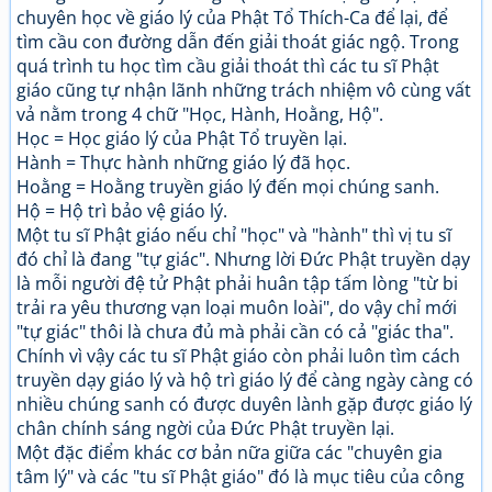
chuyên học về giáo lý của Phật Tổ Thích-Ca để lại, để
tìm cầu con đường dẫn đến giải thoát giác ngộ. Trong
quá trình tu học tìm cầu giải thoát thì các tu sĩ Phật
giáo cũng tự nhận lãnh những trách nhiệm vô cùng vất
vả nằm trong 4 chữ "Học, Hành, Hoằng, Hộ".
Học = Học giáo lý của Phật Tổ truyền lại.
Hành = Thực hành những giáo lý đã học.
Hoằng = Hoằng truyền giáo lý đến mọi chúng sanh.
Hộ = Hộ trì bảo vệ giáo lý.
Một tu sĩ Phật giáo nếu chỉ "học" và "hành" thì vị tu sĩ
đó chỉ là đang "tự giác". Nhưng lời Đức Phật truyền dạy
là mỗi người đệ tử Phật phải huân tập tấm lòng "từ bi
trải ra yêu thương vạn loại muôn loài", do vậy chỉ mới
"tự giác" thôi là chưa đủ mà phải cần có cả "giác tha".
Chính vì vậy các tu sĩ Phật giáo còn phải luôn tìm cách
truyền dạy giáo lý và hộ trì giáo lý để càng ngày càng có
nhiều chúng sanh có được duyên lành gặp được giáo lý
chân chính sáng ngời của Đức Phật truyền lại.
Một đặc điểm khác cơ bản nữa giữa các "chuyên gia
tâm lý" và các "tu sĩ Phật giáo" đó là mục tiêu của công