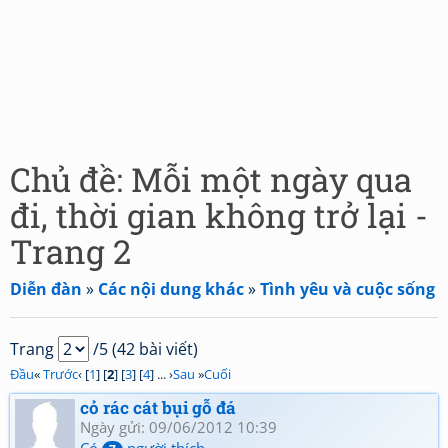
Chủ đề: Mỗi một ngày qua
đi, thời gian không trở lại -
Trang 2
Diễn đàn
»
Các nội dung khác
»
Tình yêu và cuộc sống
Trang
/5 (42 bài viết)
Đầu
«
Trước
‹ [
1
] [
2
] [
3
] [
4
] ... ›
Sau
»
Cuối
cỏ rác cát bụi gỗ đá
Ngày gửi: 09/06/2012 10:39