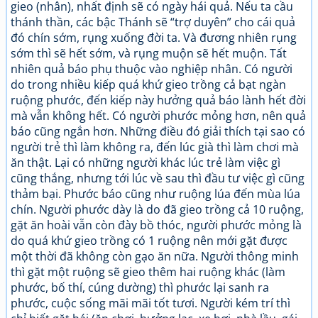
gieo (nhân), nhất định sẽ có ngày hái quả. Nếu ta cầu
thánh thần, các bậc Thánh sẽ “trợ duyên” cho cái quả
đó chín sớm, rụng xuống đời ta. Và đương nhiên rụng
sớm thì sẽ hết sớm, và rụng muộn sẽ hết muộn. Tất
nhiên quả báo phụ thuộc vào nghiệp nhân. Có người
do trong nhiều kiếp quá khứ gieo trồng cả bạt ngàn
ruộng phước, đến kiếp này hưởng quả báo lành hết đời
mà vẫn không hết. Có người phước mỏng hơn, nên quả
báo cũng ngắn hơn. Những điều đó giải thích tại sao có
người trẻ thì làm không ra, đến lúc già thì làm chơi mà
ăn thật. Lại có những người khác lúc trẻ làm việc gì
cũng thắng, nhưng tới lúc về sau thì đầu tư việc gì cũng
thảm bại. Phước báo cũng như ruộng lúa đến mùa lúa
chín. Người phước dày là do đã gieo trồng cả 10 ruộng,
gặt ăn hoài vẫn còn đày bồ thóc, người phước mỏng là
do quá khứ gieo trồng có 1 ruộng nên mới gặt được
một thời đã không còn gạo ăn nữa. Người thông minh
thì gặt một ruộng sẽ gieo thêm hai ruộng khác (làm
phước, bố thí, cúng dường) thì phước lại sanh ra
phước, cuộc sống mãi mãi tốt tươi. Người kém trí thì