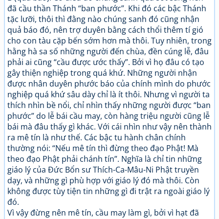
đã cầu thần Thánh “ban phước”. Khi đó các bậc Thánh
tặc lưỡi, thôi thì đằng nào chúng sanh đó cũng nhận
quả báo đó, nên trợ duyên bằng cách thổi thêm tí gió
cho con tàu cặp bến sớm hơn mà thôi. Tuy nhiên, trong
hằng hà sa số những người đến chùa, đền cúng lễ, đâu
phải ai cũng “cầu được ước thấy”. Bởi vì họ đâu có tạo
gây thiện nghiệp trong quá khứ. Những người nhận
được nhân duyên phước báo của chính mình do phước
nghiệp quá khứ sâu dày chỉ là ít thôi. Nhưng vì người ta
thích nhìn bề nổi, chỉ nhìn thấy những người được “ban
phước” do lễ bái cầu may, còn hàng triệu người cũng lễ
bái mà đâu thấy gì khác. Với cái nhìn như vậy nên thành
ra mê tín là như thế. Các bậc tu hành chân chính
thường nói: “Nếu mê tín thì đừng theo đạo Phật! Mà
theo đạo Phật phải chánh tín”. Nghĩa là chỉ tin những
giáo lý của Đức Bổn sư Thích-Ca-Mâu-Ni Phật truyền
dạy, và những gì phù hợp với giáo lý đó mà thôi. Còn
không được tùy tiện tin những gì đi trật ra ngoài giáo lý
đó.
Vì vậy đừng nên mê tín, cầu may làm gì, bởi vì hạt đã