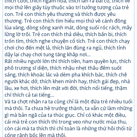
thích cười, thích ngắm hoa, thích lăn ra bãi cỏ, thích vẽ
mọi thứ lên giấy tùy thuộc vào trí tưởng tượng của trẻ
con. Trẻ con thích yêu thương và thích được yêu
thương. Trẻ con thích tìm hiểu mọi thứ về cánh đồng
lúa vàng, dòng sông xanh mát, dòng suối róc rách, mây
lững lờ trôi. Trẻ con thích thả diều, thích bắn bi, thích
trốn tìm, thích nghe chuyện cổ tích. Trẻ con thích chạy
chơi cho đến mệt lả, thích lăn đùng ra ngủ, thích tỉnh
dậy lại chạy chơi tung tăng khắp nơi...
Rất nhiều người lớn thì thích tiền, ham quyền lực, thích
phô trương sĩ diện, thích nhậu nhẹt thâu đêm suốt
sáng, thích khoác lác và dèm pha khích bác, thích chê
người khác dở, thích khen mình hay, thích gái đẹp, nhà
lầu, xe hơi, thích lên mặt với đời, thích nổi tiếng, thậm
chí thích cả tai tiếng...
Và ta chợt nhận ra ta cũng chỉ là một đứa trẻ nhiều tuổi
mà thôi. Ta chưa hề trưởng thành, ta vẫn cứ làm những
gì mà bản ngã của ta thúc giục. Chỉ có khác một điều,
cái mà trẻ con thích thì trong veo như nước mùa thu,
còn cái mà ta thích thì chỉ toàn là những thứ hôi thối từ
cống rãnh bốc lên mà thôi.