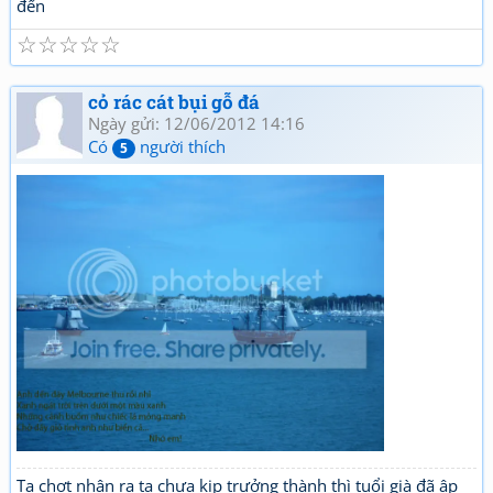
đến
☆
☆
☆
☆
☆
cỏ rác cát bụi gỗ đá
Ngày gửi: 12/06/2012 14:16
Có
người thích
5
Ta chợt nhận ra ta chưa kịp trưởng thành thì tuổi già đã ập