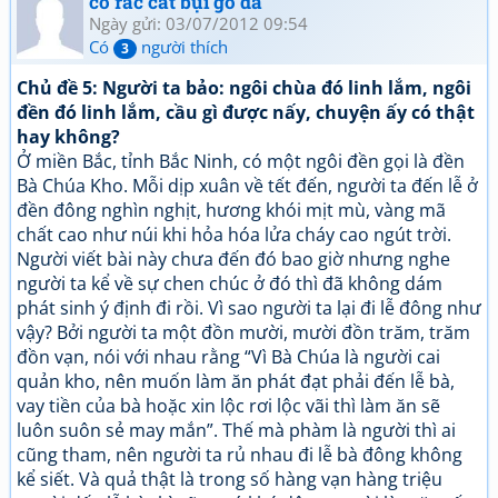
cỏ rác cát bụi gỗ đá
Ngày gửi: 03/07/2012 09:54
Có
người thích
3
Chủ đề 5: Người ta bảo: ngôi chùa đó linh lắm, ngôi
đền đó linh lắm, cầu gì được nấy, chuyện ấy có thật
hay không?
Ở miền Bắc, tỉnh Bắc Ninh, có một ngôi đền gọi là đền
Bà Chúa Kho. Mỗi dịp xuân về tết đến, người ta đến lễ ở
đền đông nghìn nghịt, hương khói mịt mù, vàng mã
chất cao như núi khi hỏa hóa lửa cháy cao ngút trời.
Người viết bài này chưa đến đó bao giờ nhưng nghe
người ta kể về sự chen chúc ở đó thì đã không dám
phát sinh ý định đi rồi. Vì sao người ta lại đi lễ đông như
vậy? Bởi người ta một đồn mười, mười đồn trăm, trăm
đồn vạn, nói với nhau rằng “Vì Bà Chúa là người cai
quản kho, nên muốn làm ăn phát đạt phải đến lễ bà,
vay tiền của bà hoặc xin lộc rơi lộc vãi thì làm ăn sẽ
luôn suôn sẻ may mắn”. Thế mà phàm là người thì ai
cũng tham, nên người ta rủ nhau đi lễ bà đông không
kể siết. Và quả thật là trong số hàng vạn hàng triệu