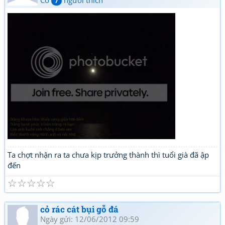
Có
người thích
7
Ta chợt nhận ra ta chưa kịp trưởng thành thì tuổi già đã ập
đến
☆
☆
☆
☆
☆
cỏ rác cát bụi gỗ đá
Ngày gửi: 12/06/2012 09:59