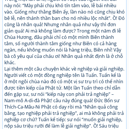
này nói: “Mày phải chịu khó tín tâm vào, lễ bái nhiều
vào. Giống như thằng Biên ấy, lần nào nó cũng chịu khó
bê lễ, nên thánh thần ban cho nó nhiều lộc nhất”. Ồ! Đó
cũng là nhân quả! Nhưng nhân quả như vậy thì đơn
giản quá! Ai mà không làm được? Trong một năm đi lễ
Chùa Hương, đâu phải chỉ có một mình Biên thành
tâm, số người thành tâm giống như Biên có cả hàng
ngàn, nếu không muốn nói là hàng triệu, Biên nhỉ! Vậy
bà cô yêu quí của cháu ơi! Nhân quả nhất định là ở chỗ
khác.
Lại thêm một câu chuyện khác về nghiệp và giải nghiệp.
Người viết có một đồng nghiệp tên là Tuấn. Tuấn kể là
ở một ngôi chùa nào đó có một vị sư trụ trì có thể nhìn
được tiền kiếp của Phật tử. Một lần Tuấn theo chỉ dẫn
đến gặp sư, sư nói “kiếp này con phải trả nghiệp” –
Nam-mô A-di-đà Phật! câu này đúng quá! Đức Bổn sư
Thích-Ca-Mâu-Ni Phật có dạy rồi mà “Nhân quả công
bằng, tạo nghiệp phải trả nghiệp”, ai mà không phải trả
nghiệp cơ chứ? Tuấn kể tiếp: sư nói “muốn giải nghiệp,
nộp sáu triệu rưỡi để làm lễ giải nghiệp”. Ồ! Sáu triệu