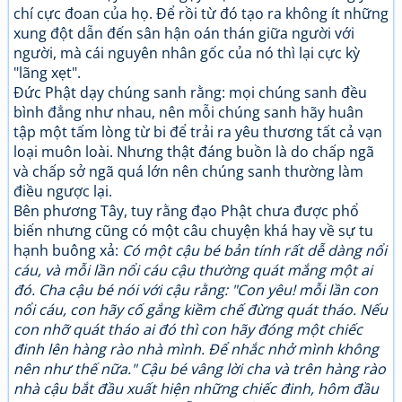
chí cực đoan của họ. Để rồi từ đó tạo ra không ít những
xung đột dẫn đến sân hận oán thán giữa người với
người, mà cái nguyên nhân gốc của nó thì lại cực kỳ
"lãng xẹt".
Đức Phật dạy chúng sanh rằng: mọi chúng sanh đều
bình đẳng như nhau, nên mỗi chúng sanh hãy huân
tập một tấm lòng từ bi để trải ra yêu thương tất cả vạn
loại muôn loài. Nhưng thật đáng buồn là do chấp ngã
và chấp sở ngã quá lớn nên chúng sanh thường làm
điều ngược lại.
Bên phương Tây, tuy rằng đạo Phật chưa được phổ
biến nhưng cũng có một câu chuyện khá hay về sự tu
hạnh buông xả:
Có một cậu bé bản tính rất dễ dàng nổi
cáu, và mỗi lần nổi cáu cậu thường quát mắng một ai
đó. Cha cậu bé nói với cậu rằng: "Con yêu! mỗi lần con
nổi cáu, con hãy cố gắng kiềm chế đừng quát tháo. Nếu
con nhỡ quát tháo ai đó thì con hãy đóng một chiếc
đinh lên hàng rào nhà mình. Để nhắc nhở mình không
nên như thế nữa." Cậu bé vâng lời cha và trên hàng rào
nhà cậu bắt đầu xuất hiện những chiếc đinh, hôm đầu