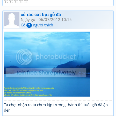
☆
☆
☆
☆
☆
cỏ rác cát bụi gỗ đá
Ngày gửi: 06/07/2012 10:15
Có
người thích
2
Ta chợt nhận ra ta chưa kịp trưởng thành thì tuổi già đã ập
đến