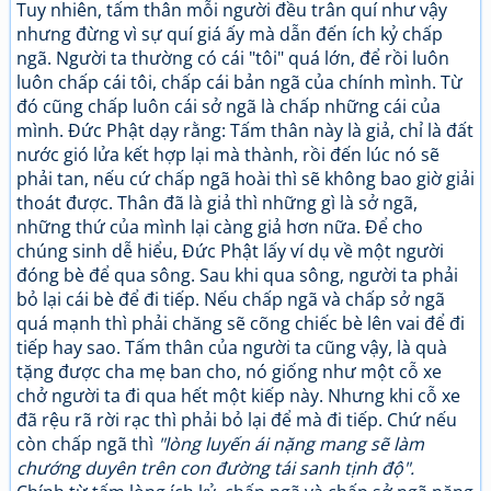
Tuy nhiên, tấm thân mỗi người đều trân quí như vậy
nhưng đừng vì sự quí giá ấy mà dẫn đến ích kỷ chấp
ngã. Người ta thường có cái "tôi" quá lớn, để rồi luôn
luôn chấp cái tôi, chấp cái bản ngã của chính mình. Từ
đó cũng chấp luôn cái sở ngã là chấp những cái của
mình. Đức Phật dạy rằng: Tấm thân này là giả, chỉ là đất
nước gió lửa kết hợp lại mà thành, rồi đến lúc nó sẽ
phải tan, nếu cứ chấp ngã hoài thì sẽ không bao giờ giải
thoát được. Thân đã là giả thì những gì là sở ngã,
những thứ của mình lại càng giả hơn nữa. Để cho
chúng sinh dễ hiểu, Đức Phật lấy ví dụ về một người
đóng bè để qua sông. Sau khi qua sông, người ta phải
bỏ lại cái bè để đi tiếp. Nếu chấp ngã và chấp sở ngã
quá mạnh thì phải chăng sẽ cõng chiếc bè lên vai để đi
tiếp hay sao. Tấm thân của người ta cũng vậy, là quà
tặng được cha mẹ ban cho, nó giống như một cỗ xe
chở người ta đi qua hết một kiếp này. Nhưng khi cỗ xe
đã rệu rã rời rạc thì phải bỏ lại để mà đi tiếp. Chứ nếu
còn chấp ngã thì
"lòng luyến ái nặng mang sẽ làm
chướng duyên trên con đường tái sanh tịnh độ".