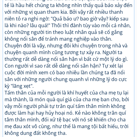
tế là hầu hết chúng ta không nhìn thấy quả báo xảy đến
với những vị quan tham kia. Bởi vậy rất nhiều thanh
niên tỏ ra nghi ngờ: "Quả báo ư? bao giờ vậy? kiếp sau
là khi nào? lâu quá!" Thôi thì đành tùy vào mỗi cá nhân,
còn những người tin theo luật nhân quả sẽ cố gắng
không nổi sân để tránh mang nghiệp vào thân.
Chuyện đời là vậy, nhưng đôi khi chuyện trong nhà và
chuyện quanh mình cũng tương tự xảy ra. Người ta
thường rất dễ dàng nổi sân hận vì bất cứ một lý do gì.
Con người vì sao rất dễ dàng nổi sân hận? Tự xét lại
cuộc đời mình xem có bao nhiêu lần chúng ta đã nổi
sân với những người chung quanh vì những lý do cực
kỳ "lãng xẹt".
Tấm thân của mỗi người là khí huyết của cha mẹ tụ lại
mà thành, là món quà quí giá của cha mẹ ban cho, bởi
vậy mỗi người phải tự trân quí tấm thân mình không
được làm hại hay hủy hoại nó. Kẻ nào không trân quí
tâm thân mình, đối xử tệ bạc với nó sẽ khiến cho cha
mẹ đau xót vô cùng, như thế là mang tội bất hiếu, trời
không dung đất không tha.