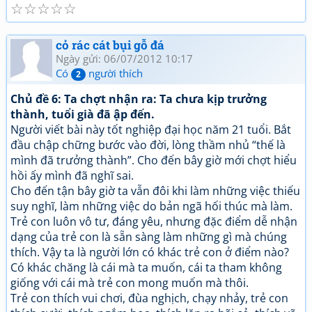
☆
☆
☆
☆
☆
cỏ rác cát bụi gỗ đá
Ngày gửi: 06/07/2012 10:17
Có
người thích
2
Chủ đề 6: Ta chợt nhận ra: Ta chưa kịp trưởng
thành, tuổi già đã ập đến.
Người viết bài này tốt nghiệp đại học năm 21 tuổi. Bắt
đầu chập chững bước vào đời, lòng thầm nhủ “thế là
mình đã trưởng thành”. Cho đến bây giờ mới chợt hiểu
hồi ấy mình đã nghĩ sai.
Cho đến tận bây giờ ta vẫn đôi khi làm những việc thiếu
suy nghĩ, làm những việc do bản ngã hối thúc mà làm.
Trẻ con luôn vô tư, đáng yêu, nhưng đặc điểm dễ nhận
dạng của trẻ con là sẵn sàng làm những gì mà chúng
thích. Vậy ta là người lớn có khác trẻ con ở điểm nào?
Có khác chăng là cái mà ta muốn, cái ta tham không
giống với cái mà trẻ con mong muốn mà thôi.
Trẻ con thích vui chơi, đùa nghịch, chạy nhảy, trẻ con