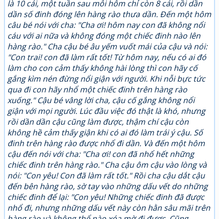
là 10 cái, một tuần sau mỗi hôm chỉ còn 8 cái, rồi dần
dần số đinh đóng lên hàng rào thưa dần. Đến một hôm
câu bé nói với cha: "Cha ơi! hôm nay con đã không nổi
cáu với ai nữa và không đóng một chiếc đinh nào lên
hàng rào." Cha cậu bé âu yếm vuốt mái của cậu và nói:
"Con trai! con đã làm rất tốt! Từ hôm nay, nếu có ai đó
làm cho con cảm thấy không hài lòng thì con hãy cố
gắng kìm nén đừng nổi giận với người. Khi nỗi bực tức
qua đi con hãy nhổ một chiếc đinh trên hàng rào
xuống." Cậu bé vâng lời cha, cậu cố gắng không nổi
giận với mọi người. Lúc đầu việc đó thật là khó, nhưng
rồi dần dần cậu cũng làm được, thậm chí cậu còn
không hề cảm thấy giận khi có ai đó làm trái ý cậu. Số
đinh trên hàng rào được nhổ đi dần. Và đến một hôm
cậu đến nói với cha: "Cha ơi! con đã nhổ hết những
chiếc đinh trên hàng rào." Cha cậu ôm cậu vào lòng và
nói: "Con yêu! Con đã làm rất tốt." Rồi cha cậu dắt cậu
đến bên hàng rào, sờ tay vào những dấu vết do những
chiếc đinh để lại: "Con yêu! Những chiếc đinh đã được
nhổ đi, nhưng những dấu vết này còn hằn sâu mãi trên
hàng rào và không thể nào xóa mờ đi được. Cũng