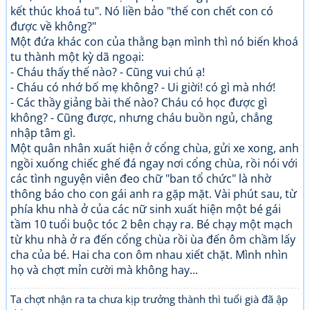
kết thúc khoá tu". Nó liền bảo "thế con chết con có
được về không?"
Một đứa khác con của thằng bạn mình thì nó biến khoá
tu thành một kỳ dã ngoại:
- Cháu thấy thế nào? - Cũng vui chú ạ!
- Cháu có nhớ bố mẹ không? - Ui giời! có gì mà nhớ!
- Các thầy giảng bài thế nào? Cháu có học được gì
không? - Cũng được, nhưng cháu buồn ngủ, chẳng
nhập tâm gì.
Một quân nhân xuất hiện ở cổng chùa, gửi xe xong, anh
ngồi xuống chiếc ghế đá ngay nơi cổng chùa, rồi nói với
các tình nguyện viên đeo chữ "ban tổ chức" là nhờ
thông báo cho con gái anh ra gặp mặt. Vài phút sau, từ
phía khu nhà ở của các nữ sinh xuất hiện một bé gái
tầm 10 tuổi buộc tóc 2 bên chạy ra. Bé chạy một mạch
từ khu nhà ở ra đến cổng chùa rồi ùa đến ôm chầm lấy
cha của bé. Hai cha con ôm nhau xiết chặt. Mình nhìn
họ và chợt mỉn cười mà không hay...
Ta chợt nhận ra ta chưa kịp trưởng thành thì tuổi già đã ập