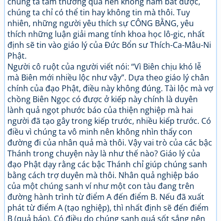
chúng ta tầm thường quá nên không nắm bắt được,
chúng ta chỉ có thể tin hay không tin mà thôi. Tuy
nhiên, những người yêu thích sự CÔNG BẰNG, yêu
thích những luận giải mang tính khoa học lô-gic, nhất
định sẽ tin vào giáo lý của Đức Bổn sư Thích-Ca-Mâu-Ni
Phật.
Người cô ruột của người viết nói: “Vì Biên chịu khó lễ
mà Biên mới nhiều lộc như vậy”. Dựa theo giáo lý chân
chính của đạo Phật, điều này không đúng. Tài lộc mà vợ
chồng Biên Ngọc có được ở kiếp này chính là duyên
lành quả ngọt phước báo của thiện nghiệp mà hai
người đã tạo gây trong kiếp trước, nhiều kiếp trước. Có
điều vì chúng ta vô minh nên không nhìn thấy con
đường đi của nhân quả mà thôi. Vậy vai trò của các bậc
Thánh trong chuyện này là như thế nào? Giáo lý của
đạo Phật dạy rằng các bậc Thánh chỉ giúp chúng sanh
bằng cách trợ duyên mà thôi. Nhân quả nghiệp báo
của một chúng sanh ví như một con tàu đang trên
đường hành trình từ điểm A đến điểm B. Nếu đã xuất
phát từ điểm A (tạo nghiệp), thì nhất định sẽ đến điểm
B (quả báo). Có điều do chúng sanh quá sốt sắng nên