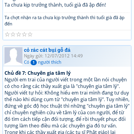
Ta chưa kịp trưởng thành, tuổi già đã ập đến!
Ta chợt nhận ra ta chưa kịp trưởng thành thì tuổi già đã ập
đến
☆
☆
☆
☆
☆
cỏ rác cát bụi gỗ đá
Ngày gửi: 12/07/2012 14:49
Có
người thích
1
Chủ đề 7: Chuyên gia tâm lý
Người em trai của người viết trong một lần nói chuyện
có cho rằng các thầy xuất gia là "chuyên gia tâm lý".
Người viết tự hỏi: Không hiểu em trai mình đang tư duy
thế nào khi dùng cụm từ "chuyên gia tâm lý". Tuy nhiên,
đứng về góc độ học thuật thì những "chuyên gia tâm lý"
chỉ chuyên nghiên cứu về tâm lý của con người, để từ
đó tìm cách tiếp cận đối tượng, để rồi thuyết phục đối
tượng làm theo điều mà các chuyên gia đó tư vấn.
Trong khi các thầy xuất gia (các tu sĩ Phật giáo) lại