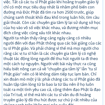
việc. Tất cả các tu sĩ Phật giáo khi hoằng truyền giáo lý
chỉ có một mục tiêu duy nhất là nhằm phổ biến con
đường mà Đức Phật đã tìm ra hơn 2500 trước, giúp
chúng sanh thoát khỏi đau khổ trong luân hồi, tìm cầu
giải thoát. Còn các chuyên gia tâm lý lại sử dụng sở học
của họ vào vô số việc khác nhau, và đương nhiên mục
đích công việc cũng xấu tốt khác nhau.
Người ta nhận thấy rằng càng ngày càng có nhiều
người đến với đạo Phật thông qua các bài giảng của các
tu sĩ Phật giáo. Và phải chăng vì thế mà mọi người cho
rằng các vị tu sĩ hẳn là các chuyên gia tâm lý có nghệ
thuật tác động lòng người để thu hút người ta đi theo
một cách tự nguyện. Người viết bài này thực ra cũng
hiểu biết nông cạn cả về "chuyên gia tâm lý" lẫn "tu sĩ
Phật giáo" nên có lẽ không dám tiếp tục lạm bàn. Chỉ
xin đoán mò một ý là: phải chăng các tu sĩ Phật giáo đã
huân tập tấm lòng từ bi bao la từ lâu nên ở họ luôn
toát ra một tình yêu cao cả, cộng thêm đạo Phật là đạo
của Trí tuệ, vì thế mà khi các tu sĩ vân du đi hoằng
truyền giáo lý đã thu hút được sự chú ý rất nhiều của