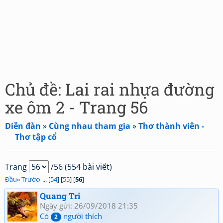
Chủ đề: Lai rai nhựa đường
xe ôm 2 - Trang 56
Diễn đàn
»
Cùng nhau tham gia
»
Thơ thành viên -
Thơ tập cổ
Trang
/56 (554 bài viết)
Đầu
«
Trước
‹ ... [
54
] [
55
] [
56
]
Quang Tri
Ngày gửi: 26/09/2018 21:35
Có
người thích
2