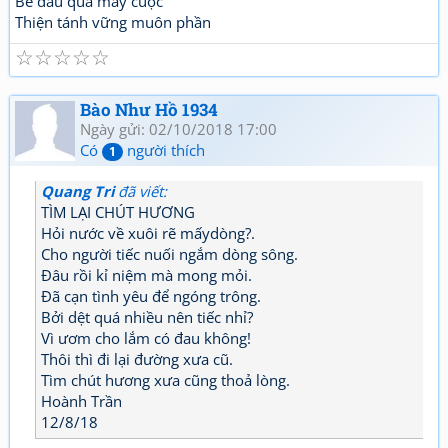
Bể dâu qua mấy cuộc
Thiện tánh vững muôn phần
☆
☆
☆
☆
☆
Bào Như Hồ 1934
Ngày gửi: 02/10/2018 17:00
Có
người thích
1
Quang Tri
đã viết:
TÌM LẠI CHÚT HƯƠNG
Hỏi nước về xuôi rẽ mấydòng?.
Cho người tiếc nuối ngắm dòng sông.
Đâu rồi kỉ niệm mà mong mỏi.
Đã cạn tình yêu để ngóng trông.
Bởi dệt quá nhiều nên tiếc nhỉ?
Vì ươm cho lắm có đau không!
Thôi thì đi lại đường xưa cũ.
Tìm chút hương xưa cũng thoả lòng.
Hoành Trần
12/8/18