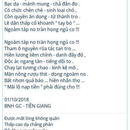
Bạc dạ - mánh mung - chả đắn đo .
Có chức chén chè - sinh loại chó ,
Còn quyền ăn dọng - tử thành tro .
Lê dân thấp cổ khoanh " tay bó " ...
Ngoàm táp no tràn họng ngủ co !!!
Ngoàm táp no tràn họng ngủ co !!!
Tham ô nguyền rũa tác tan tro ...
Hiền lương liêm chính - danh đây đó ,
Độc ác ngang tàn - tiếng dội to .
Chay lạt tương chao - kinh kệ mõ ,
Mặn nồng rượu thịt - dọng ngoàm no .
Bất nhơn quả báo ... hiền nhân thọ ...
" Mãi lộ nạp tiền " phải đúng cho !!!
01/10/2018
BNH GC - TIỀN GIANG
Được-mất lòng không quản
Thấp-cao dạ chẳng phân