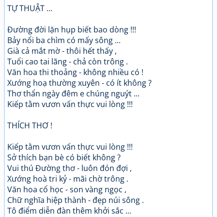
TỰ THUẬT ...
Đường đời lặn hụp biết bao dòng !!!
Bảy nổi ba chìm có mấy sông ...
Già cả mắt mờ - thôi hết thấy ,
Tuổi cao tai lãng - chả còn trông .
Văn hoa thi thoảng - không nhiều có !
Xướng hoạ thường xuyên - có ít không ?
Thơ thẩn ngày đêm e chúng nguýt ...
Kiếp tằm vươn vấn thực vui lòng !!!
THÍCH THƠ !
Kiếp tằm vươn vấn thực vui lòng !!!
Sở thích bạn bè có biết không ?
Vui thú Đường thơ - luôn đón đợi ,
Xướng hoà tri kỷ - mãi chờ trông .
Văn hoa cổ học - son vàng ngọc ,
Chữ nghĩa hiệp thành - đẹp núi sông .
Tô điểm diễn đàn thêm khởi sắc ...