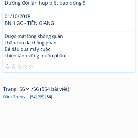
Đường đời lặn hụp biết bao dòng !!!
01/10/2018
BNH GC - TIỀN GIANG
Được-mất lòng không quản
Thấp-cao dạ chẳng phân
Bể dâu qua mấy cuộc
Thiện tánh vững muôn phần
☆
☆
☆
☆
☆
Trang
/56 (554 bài viết)
Đầu
«
Trước
‹ ... [
54
] [
55
] [
56
]