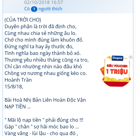
02/10/2018 16:57
Có
người thích
1
(CỦA TRỜI CHO)
Duyên phận là trời đã định cho,
Cùng nhau chia sẻ những âu lo.
Chớ cho mình đúng làm khuôn đổ.
Đừng nghĩ ta hay ấy thước đo,
Tình nghĩa bao ngày thành bỏ xó.
Thương yêu nhiều tháng cũng ra tro,
Chỉ cần nhường nhịn nào đâu khó
Chồng vợ nương nhau giống kéo co.
Hoành Trần
15/8/18,
Bài Hoà Nhị Bản Liên Hoàn Độc Vận
NẠP TIỀN ...
" Mãi lộ nạp tiền " phải đúng cho !!!
Gặp " chằn " sợ hãi móc bao lo ...
Vàng vâng - lùi lậu - cho qua đó ,