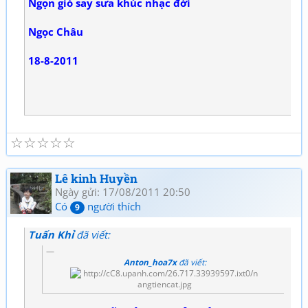
Ngọn gió say sưa khúc nhạc đời
Ngọc Châu
18-8-2011
☆
☆
☆
☆
☆
Lê kinh Huyền
Ngày gửi: 17/08/2011 20:50
Có
người thích
9
Tuấn Khỉ
đã viết:
Anton_hoa7x
đã viết: