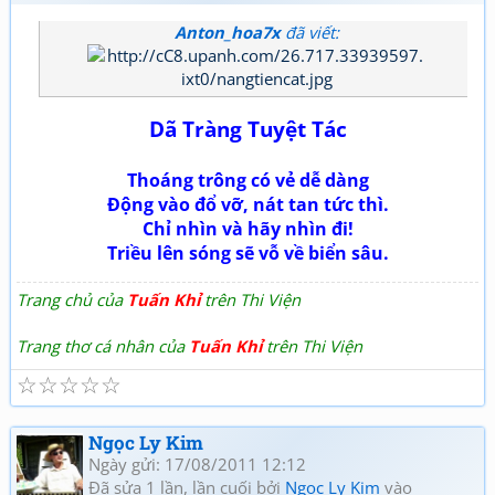
Anton_hoa7x
đã viết:
Dã Tràng Tuyệt Tác
Thoáng trông có vẻ dễ dàng
Động vào đổ vỡ, nát tan tức thì.
Chỉ nhìn và hãy nhìn đi!
Triều lên sóng sẽ vỗ về biển sâu.
Trang chủ của
Tuấn Khỉ
trên Thi Viện
Trang thơ cá nhân của
Tuấn Khỉ
trên Thi Viện
☆
☆
☆
☆
☆
Ngọc Ly Kim
Ngày gửi: 17/08/2011 12:12
Đã sửa 1 lần, lần cuối bởi
Ngọc Ly Kim
vào