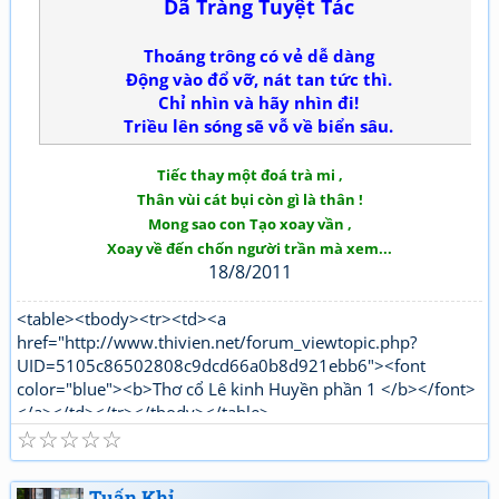
Dã Tràng Tuyệt Tác
Thoáng trông có vẻ dễ dàng
Động vào đổ vỡ, nát tan tức thì.
Chỉ nhìn và hãy nhìn đi!
Triều lên sóng sẽ vỗ về biển sâu.
Tiếc thay một đoá trà mi ,
Thân vùi cát bụi còn gì là thân !
Mong sao con Tạo xoay vần ,
Xoay về đến chốn người trần mà xem...
18/8/2011
<table><tbody><tr><td><a
href="http://www.thivien.net/forum_viewtopic.php?
UID=5105c86502808c9dcd66a0b8d921ebb6"><font
color="blue"><b>Thơ cổ Lê kinh Huyền phần 1 </b></font>
</a></td></tr></tbody></table>
☆
☆
☆
☆
☆
"http://www.thivien.net/forum_viewtopic.php?
UID=bkDYrcuJOSk9GouaL4BqFQ"><font color="red">
<b>Thơ mới Lê kinh Huyền phần 1</b></font></a></td>
Tuấn Khỉ