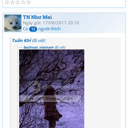
☆
☆
☆
☆
☆
TN Như Mai
Ngày gửi: 17/08/2011 20:10
Có
người thích
12
Tuấn Khỉ
đã viết:
bachvan_vietnam
đã viết: