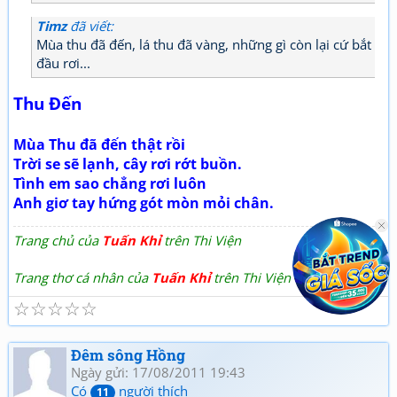
Timz
đã viết:
Mùa thu đã đến, lá thu đã vàng, những gì còn lại cứ bắt
đầu rơi...
Thu Đến
Mùa Thu đã đến thật rồi
Trời se sẽ lạnh, cây rơi rớt buồn.
Tình em sao chẳng rơi luôn
Anh giơ tay hứng gót mòn mỏi chân.
Trang chủ của
Tuấn Khỉ
trên Thi Viện
Trang thơ cá nhân của
Tuấn Khỉ
trên Thi Viện
☆
☆
☆
☆
☆
Đêm sông Hồng
Ngày gửi: 17/08/2011 19:43
Có
người thích
11