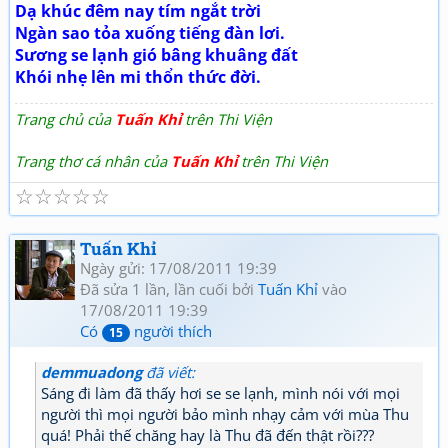
Dạ khúc đêm nay tím ngắt trời
Ngàn sao tỏa xuống tiếng đàn lơi.
Sương se lạnh gió bâng khuâng đất
Khói nhẹ lên mi thổn thức đời.
Trang chủ của
Tuấn Khỉ
trên Thi Viện
Trang thơ cá nhân của
Tuấn Khỉ
trên Thi Viện
☆
☆
☆
☆
☆
Tuấn Khỉ
Ngày gửi: 17/08/2011 19:39
Đã sửa 1 lần, lần cuối bởi
Tuấn Khỉ
vào
17/08/2011 19:39
Có
người thích
15
demmuadong
đã viết:
Sáng đi làm đã thấy hơi se se lạnh, mình nói với mọi
người thì mọi người bảo mình nhạy cảm với mùa Thu
quá! Phải thế chăng hay là Thu đã đến thật rồi???