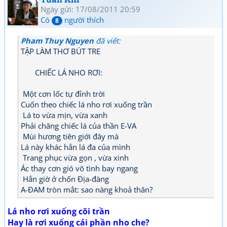
</tr></tbody></table>[/html]
Ngày gửi: 17/08/2011 20:59
Có
người thích
8
Pham Thuy Nguyen
đã viết:
TẬP LÀM THƠ BÚT TRE
CHIẾC LÁ NHO RƠI:
Một cơn lốc tự đỉnh trời
Cuốn theo chiếc lá nho rơi xuống trần
Lá to vừa mịn, vừa xanh
Phải chăng chiếc lá của thần E-VA
Mùi hương tiên giới đây mà
Lá này khác hẳn lá đa của mình
Trang phục vừa gọn , vừa xinh
Ác thay cơn gió vô tình bay ngang
Hẳn giờ ở chốn Địa-đàng
A-ĐAM tròn mắt: sao nàng khoả thân?
Lá nho rơi xuống cõi trần
Hay là rơi xuống cái phần nho che?