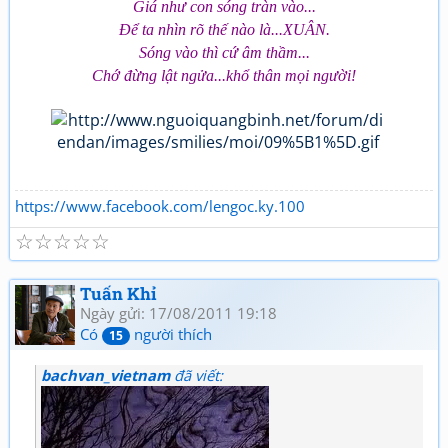
Giá như con sóng tràn vào...
Để ta nhìn rõ thế nào là...XUÂN.
Sóng vào thì cứ âm thầm...
Chớ đừng lật ngửa...khổ thân mọi người!
https://www.facebook.com/lengoc.ky.100
☆
☆
☆
☆
☆
Tuấn Khỉ
Ngày gửi: 17/08/2011 19:18
Có
người thích
15
bachvan_vietnam
đã viết: