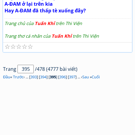
A-ĐAM ở lại trên kia
Hay A-ĐAM đã thấp tè xuống đây?
Trang chủ của
Tuấn Khỉ
trên Thi Viện
Trang thơ cá nhân của
Tuấn Khỉ
trên Thi Viện
☆
☆
☆
☆
☆
Trang
/478 (4777 bài viết)
Đầu
«
Trước
‹ ... [
393
] [
394
] [
395
] [
396
] [
397
] ... ›
Sau
»
Cuối