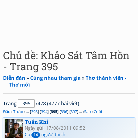
Chủ đề: Khảo Sát Tâm Hồn
- Trang 395
Diễn đàn
»
Cùng nhau tham gia
»
Thơ thành viên -
Thơ mới
Trang
/478 (4777 bài viết)
Đầu
«
Trước
‹ ... [
393
] [
394
] [
395
] [
396
] [
397
] ... ›
Sau
»
Cuối
Tuấn Khỉ
Ngày gửi: 17/08/2011 09:52
Có
người thích
14