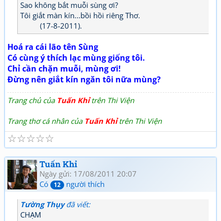
Sao không bắt muỗi sùng ơi?
Tôi giắt màn kín...bồi hồi riêng Thơ.
(17-8-2011).
Hoá ra cái lão tên Sùng
Có cùng ý thích lạc mùng giống tôi.
Chỉ cần chặn muỗi, mùng ơi!
Đừng nên giắt kín ngăn tôi nữa mùng?
Trang chủ của
Tuấn Khỉ
trên Thi Viện
Trang thơ cá nhân của
Tuấn Khỉ
trên Thi Viện
☆
☆
☆
☆
☆
Tuấn Khỉ
Ngày gửi: 17/08/2011 20:07
Có
người thích
12
Tường Thụy
đã viết:
CHẠM