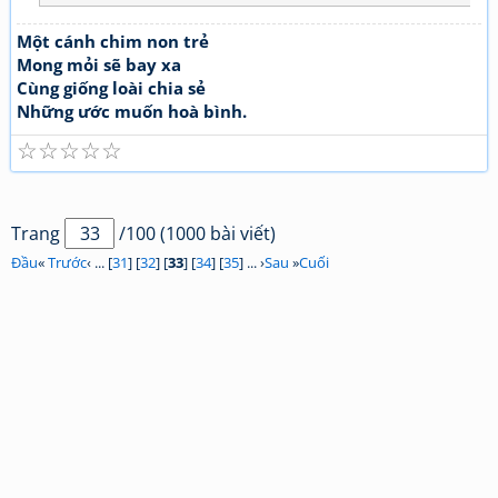
Một cánh chim non trẻ
Mong mỏi sẽ bay xa
Cùng giống loài chia sẻ
Những ước muốn hoà bình.
☆
☆
☆
☆
☆
Trang
/100 (1000 bài viết)
Đầu
«
Trước
‹ ... [
31
] [
32
] [
33
] [
34
] [
35
] ... ›
Sau
»
Cuối