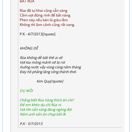
BẮT RÙA
Rùa đã tự khai cũng sẵn sàng
Cầm vợt đứng rình để bắt nàng
Phen này nếu bán là giàu lắm
Không thì làm cảnh cũng rất sang.
P.K - 4/7/2013[/quote]
KHÔNG DỄ
Rùa không dễ bắt thế ai ơi!
Vợt kia mỏng mảnh sẽ bị rơi
Xuống nước vẫy vùng cùng năm tháng
Đáy hồ phẳng lặng sống thảnh thơi.
Kim Quy
[/quote]
DỤ MỒI
Chẳng biết Rùa Vàng thích ăn chi?
Để em khéo dụ chị Rùa nì
Vợt lớn sẵn sàng đang ngóng đợi
Năm anh xắn áo chụp bắt đi.
P.K - 5/7/2013