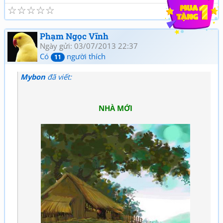
☆
☆
☆
☆
☆
Phạm Ngọc Vĩnh
Ngày gửi: 03/07/2013 22:37
Có
người thích
11
Mybon
đã viết:
NHÀ MỚI