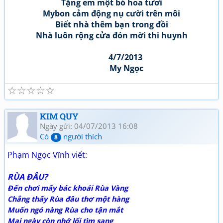
Tặng em một bó hoa tươi
Mybon cảm động nụ cười trên môi
Biết nhà thêm bạn trong đồi
Nhà luôn rộng cửa đón mời thi huynh
4/7/2013
My Ngọc
☆
☆
☆
☆
☆
KIM QUY
Ngày gửi: 04/07/2013 16:08
Có
người thích
8
Phạm Ngọc Vĩnh viết:
RÙA ĐÂU?
Đến chơi mấy bác khoái Rùa Vàng
Chẳng thấy Rùa đâu thơ một hàng
Muốn ngó nàng Rùa cho tận mắt
Mai ngày còn nhớ lối tìm sang