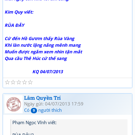
Kim Quy viết:
RÙA ĐÂY
Cứ đến Hồ Gươm thấy Rùa Vàng
Khi làn nước lặng nắng mênh mang
Muốn được ngắm xem nhìn tận mắt
Qua cầu Thê Húc cứ thế sang
KQ 04/07/2013
☆
☆
☆
☆
☆
Lâm Quyền Trí
Ngày gửi: 04/07/2013 17:59
Có
người thích
9
Phạm Ngọc Vĩnh viết:
RÙA ĐÂU?