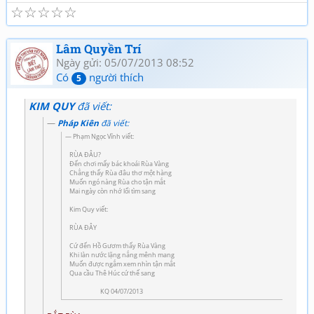
☆
☆
☆
☆
☆
Lâm Quyền Trí
Ngày gửi: 05/07/2013 08:52
Có
người thích
5
KIM QUY
đã viết:
Pháp Kiên
đã viết:
Phạm Ngọc Vĩnh viết:
RÙA ĐÂU?
Đến chơi mấy bác khoái Rùa Vàng
Chẳng thấy Rùa đâu thơ một hàng
Muốn ngó nàng Rùa cho tận mắt
Mai ngày còn nhớ lối tìm sang
Kim Quy viết:
RÙA ĐÂY
Cứ đến Hồ Gươm thấy Rùa Vàng
Khi làn nước lặng nắng mênh mang
Muốn được ngắm xem nhìn tận mắt
Qua cầu Thê Húc cứ thế sang
KQ 04/07/2013