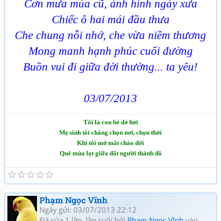
Cơn mưa mùa cũ, ảnh hình ngày xưa
Chiếc ô hai mái đầu thưa
Che chung nỗi nhớ, che vừa niềm thương
Mong manh hạnh phúc cuối đường
Buồn vui đi giữa đời thường... ta yêu!
03/07/2013
Tôi là con bé dở hơi
Mẹ sinh tôi chẳng chọn nơi, chọn thời
Khi tôi mở mắt chào đời
Quê mùa lọt giữa đất người thành đô
☆
☆
☆
☆
☆
Phạm Ngọc Vĩnh
Ngày gửi: 03/07/2013 22:12
Đã sửa 1 lần, lần cuối bởi
Phạm Ngọc Vĩnh
vào