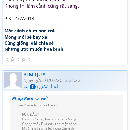
Không thì làm cảnh cũng rất sang.
P.K - 4/7/2013
Một cánh chim non trẻ
Mong mỏi sẽ bay xa
Cùng giống loài chia sẻ
Những ước muốn hoà bình.
☆
☆
☆
☆
☆
KIM QUY
Ngày gửi: 04/07/2013 22:22
Có
người thích
7
Pháp Kiên
đã viết:
Phạm Ngọc Vĩnh viết:
RÙA ĐÂU?
Đến chơi mấy bác khoái Rùa Vàng
Chẳng thấy Rùa đâu thơ một hàng
Muốn ngó nàng Rùa cho tận mắt