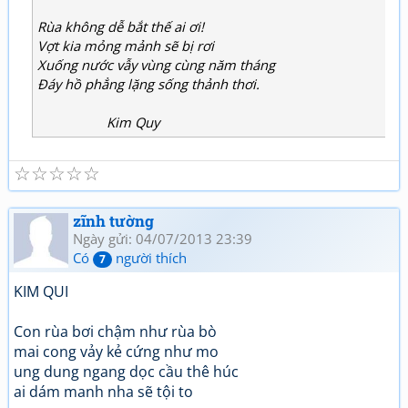
Rùa không dễ bắt thế ai ơi!
Vợt kia mỏng mảnh sẽ bị rơi
Xuống nước vẫy vùng cùng năm tháng
Đáy hồ phẳng lặng sống thảnh thơi.
Kim Quy
☆
☆
☆
☆
☆
zĩnh tường
Ngày gửi: 04/07/2013 23:39
Có
người thích
7
KIM QUI
Con rùa bơi chậm như rùa bò
mai cong vảy kẻ cứng như mo
ung dung ngang dọc cầu thê húc
ai dám manh nha sẽ tội to