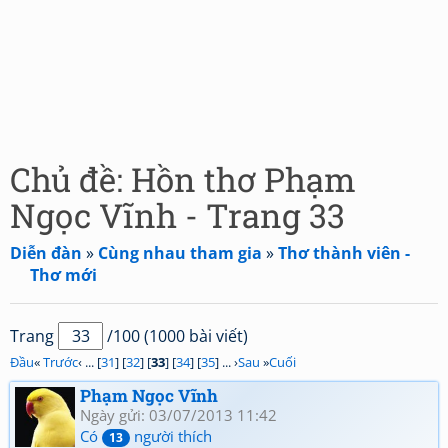
Chủ đề: Hồn thơ Phạm
Ngọc Vĩnh - Trang 33
Diễn đàn
»
Cùng nhau tham gia
»
Thơ thành viên -
Thơ mới
Trang
/100 (1000 bài viết)
Đầu
«
Trước
‹ ... [
31
] [
32
] [
33
] [
34
] [
35
] ... ›
Sau
»
Cuối
Phạm Ngọc Vĩnh
Ngày gửi: 03/07/2013 11:42
Có
người thích
13