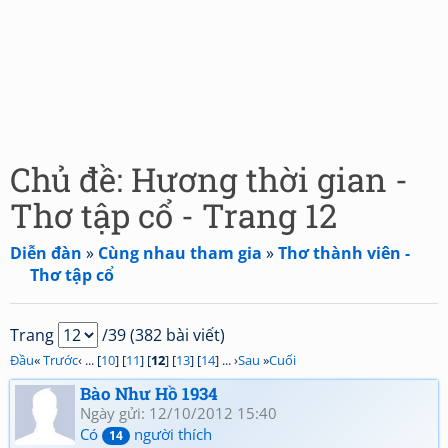
Chủ đề: Hương thời gian -
Thơ tập cổ - Trang 12
Diễn đàn
»
Cùng nhau tham gia
»
Thơ thành viên -
Thơ tập cổ
Trang
/39 (382 bài viết)
Đầu
«
Trước
‹ ... [
10
] [
11
] [
12
] [
13
] [
14
] ... ›
Sau
»
Cuối
Bào Như Hồ 1934
Ngày gửi: 12/10/2012 15:40
Có
người thích
14