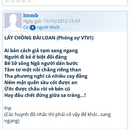
☆
☆
☆
☆
☆
htcmb
Ngày gửi: 15/10/2012 15:47
Có
người thích
9
LẤY CHỒNG ĐÀI LOAN (Phóng sự VTV1)
Ai bàn cách giả tạm sang ngang
Người đi kẻ ở biệt đôi đàng
Bể Sở sông Ngô người dấn bước
Tằm tơ một nỗi chẳng riêng than
Tha phương nghĩ có nhiều cay đắng
Nếm mật quên sầu cốt được an
Ứớc được châu rồi về bến cũ
Hay đâu chết đứng giữa sa tràng...!
lnp
(Các huynh đã nhắc thì phải cố vậy để khỏi...sang
ngang)