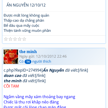
ẨN NGUYỄN 12/10/12
Được-mất lòng không quản
Thấp-cao dạ chẳng phân
Bể dâu qua mấy cuộc
Thiện tánh vững muôn phần
☆
☆
☆
☆
☆
the minh
Ngày gửi: 12/10/2012 22:46
Có
người thích
14
c.php?RepID=274994]
Ẩn Nguyễn
đã viết:
[/link]
doan cao
đã viết:
[/link]
the minh
đã viết:
[/link]
CÕI TẠM
Ngắm vầng mây xám thoảng bay ngang
Chiếc lá thu rơi khắp nẻo đàng
Được mất cõi lòng chan mặn đắng