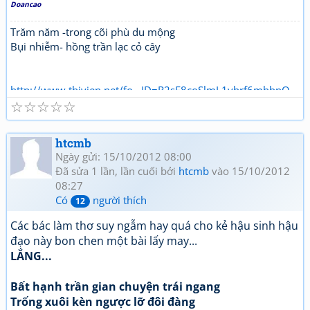
Doancao
Trăm năm -trong cõi phù du mộng
Bụi nhiễm- hồng trần lạc cỏ cây
http://www.thivien.net/fo...ID=R2sE8coSlmL1vbrf6mbbnQ
☆
☆
☆
☆
☆
htcmb
Ngày gửi: 15/10/2012 08:00
Đã sửa 1 lần, lần cuối bởi
htcmb
vào 15/10/2012
08:27
Có
người thích
12
Các bác làm thơ suy ngẫm hay quá cho kẻ hậu sinh hậu
đạo này bon chen một bài lấy may...
LẮNG...
Bất hạnh trần gian chuyện trái ngang
Trống xuôi kèn ngược lỡ đôi đàng