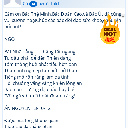
Có
người thích
14
Cám ơn Bác Thệ Minh,Bác Đoàn Cao,và Bác Út đã cùng
vui xướng hoạ!Chúc các bác dồi dào sức khoẻ,cháu xin
nối bút!
NGỘ
Bát Nhã hằng trì chẳng tắt ngang
Tu đâu phải để đến Thiên đàng
Tâm thông huệ phát tiêu hờn oán
Thân tịnh nghiệp tan hết thở than
Tiếng mõ rộn ràng làm dạ tỉnh
Hồi chuông văng vẳng khiến lòng an
Bao năm nương đạo nào hay biết
“Vô ngã vô ưu “thoát đoạn tràng!
ẨN NGUYỄN 13/10/12
Được-mất lòng không quản
Thấp-cao dạ chẳng phân