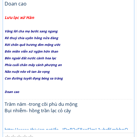
Doan cao
Lưu lạc xứ Hàn
Vâng lời cha mẹ bước sang ngang
Rẽ thuý chia uyên hỏng nửa đàng
Rời chốn quê hương dìm mộng ước
Đến miền viễn xứ ngậm hờn than
Bên ngoài đất nước cành hoa lạc
Phía cuối chân mây cánh phượng an
Não nuột nẻo về tan ảo vọng
Con đường tuyết đọng bóng sa tràng
Doan cao
Trăm năm -trong cõi phù du mộng
Bụi nhiễm- hồng trần lạc cỏ cây
http://www.thivien.net/fo...ID=R2sE8coSlmL1vbrf6mbbnQ