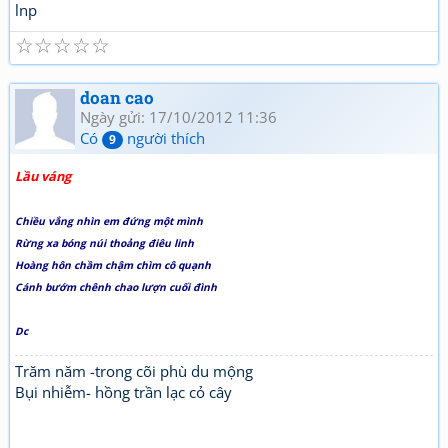
lnp
☆
☆
☆
☆
☆
doan cao
Ngày gửi: 17/10/2012 11:36
Có
người thích
9
Lầu váng
Chiều vắng nhìn em đứng một mình
Rừng xa bóng núi thoảng điêu linh
Hoàng hôn chầm chậm chìm cô quạnh
Cánh bướm chênh chao lượn cuối đình
Dc
Trăm năm -trong cõi phù du mộng
Bụi nhiễm- hồng trần lạc cỏ cây