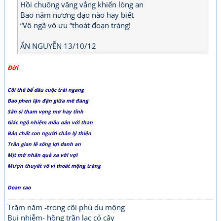
Hồi chuông văng vẳng khiến lòng an
Bao năm nương đạo nào hay biết
“Vô ngã vô ưu “thoát đoạn tràng!
ẨN NGUYỄN 13/10/12
Đời
Cõi thế bể dâu cuộc trái ngang
Bao phen lận đận giữa mê đàng
Sân si tham vọng mơ hay tỉnh
Giác ngộ nhiệm mầu oán với than
Bản chất con người chân lý thiện
Trần gian lẽ sống lợi danh an
Mịt mờ nhân quả xa vời vợi
Mượn thuyết vô vi thoát mộng tràng
Doan cao
Trăm năm -trong cõi phù du mộng
Bụi nhiễm- hồng trần lạc cỏ cây