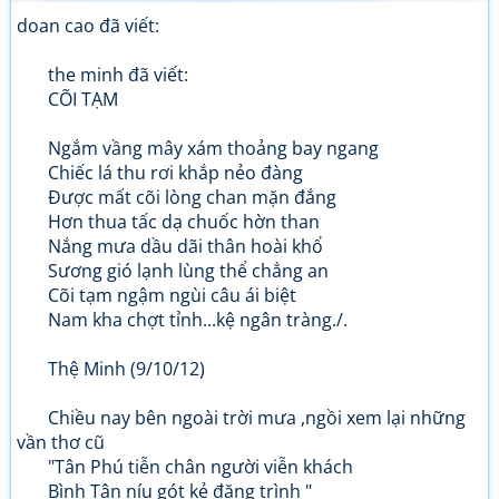
doan cao đã viết:
the minh đã viết:
CÕI TẠM
Ngắm vầng mây xám thoảng bay ngang
Chiếc lá thu rơi khắp nẻo đàng
Được mất cõi lòng chan mặn đắng
Hơn thua tấc dạ chuốc hờn than
Nắng mưa dầu dãi thân hoài khổ
Sương gió lạnh lùng thể chẳng an
Cõi tạm ngậm ngùi câu ái biệt
Nam kha chợt tỉnh...kệ ngân tràng./.
Thệ Minh (9/10/12)
Chiều nay bên ngoài trời mưa ,ngồi xem lại những
vần thơ cũ
"Tân Phú tiễn chân người viễn khách
Bình Tân níu gót kẻ đăng trình "