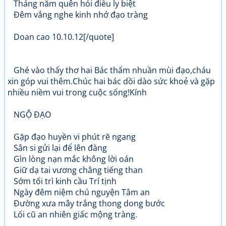
Tháng năm quên hỏi điều ly biệt
Đêm vắng nghe kinh nhớ đạo tràng
Doan cao 10.10.12[/quote]
Ghé vào thấy thơ hai Bác thấm nhuần mùi đạo,cháu
xin góp vui thêm.Chúc hai bác dồi dào sức khoẻ và gặp
nhiều niềm vui trong cuộc sống!Kính
NGỘ ĐẠO
Gặp đạo huyền vi phút rẽ ngang
Sân si gửi lại để lên đàng
Gìn lòng nạn mắc không lời oán
Giữ dạ tai vương chẳng tiếng than
Sớm tối trì kinh cầu Trí tịnh
Ngày đêm niệm chú nguyện Tâm an
Đường xưa mây trắng thong dong bước
Lối cũ an nhiên giấc mộng tràng.