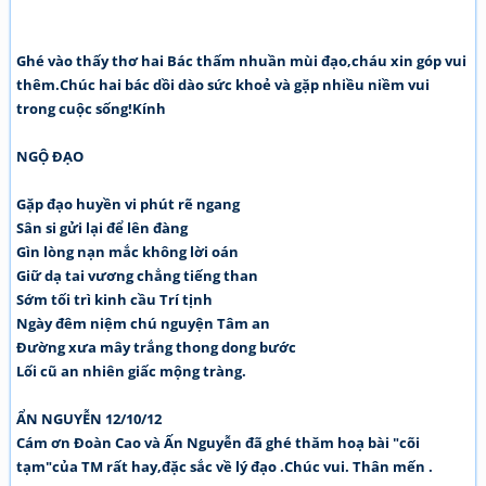
Ghé vào thấy thơ hai Bác thấm nhuần mùi đạo,cháu xin góp vui
thêm.Chúc hai bác dồi dào sức khoẻ và gặp nhiều niềm vui
trong cuộc sống!Kính
NGỘ ĐẠO
Gặp đạo huyền vi phút rẽ ngang
Sân si gửi lại để lên đàng
Gìn lòng nạn mắc không lời oán
Giữ dạ tai vương chẳng tiếng than
Sớm tối trì kinh cầu Trí tịnh
Ngày đêm niệm chú nguyện Tâm an
Đường xưa mây trắng thong dong bước
Lối cũ an nhiên giấc mộng tràng.
ẨN NGUYỄN 12/10/12
Cám ơn Đoàn Cao và Ấn Nguyễn đã ghé thăm hoạ bài "cõi
tạm"của TM rất hay,đặc sắc về lý đạo .Chúc vui. Thân mến .