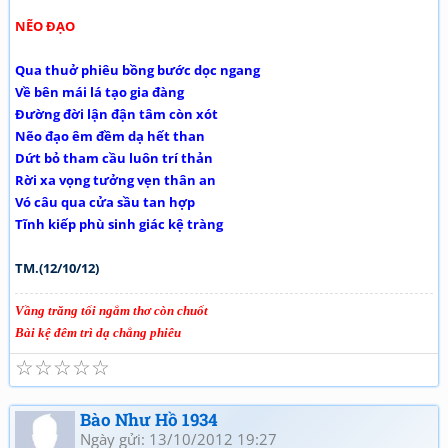
NẼO ĐẠO
Qua thuở phiêu bồng bước dọc ngang
Về bên mái lá tạo gia đàng
Đường đời lận đận tâm còn xót
Nẽo đạo êm đềm dạ hết than
Dứt bỏ tham cầu luôn trí thản
Rời xa vọng tưởng vẹn thân an
Vó câu qua cửa sầu tan hợp
Tĩnh kiếp phù sinh giác kệ tràng
TM.(12/10/12)
Vầng trăng tối ngắm thơ còn chuốt
Bài kệ đêm trì dạ chẳng phiêu
☆
☆
☆
☆
☆
Bào Như Hồ 1934
Ngày gửi: 13/10/2012 19:27