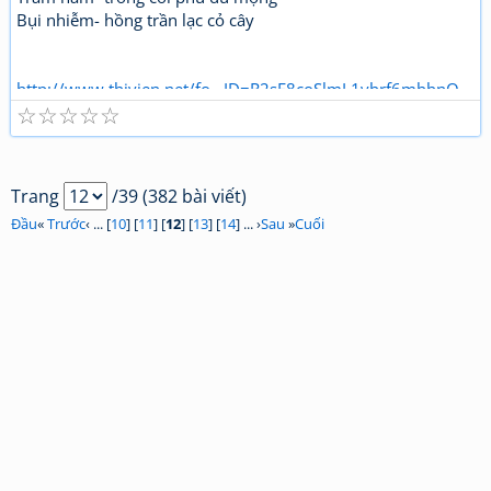
Bụi nhiễm- hồng trần lạc cỏ cây
http://www.thivien.net/fo...ID=R2sE8coSlmL1vbrf6mbbnQ
☆
☆
☆
☆
☆
Trang
/39 (382 bài viết)
Đầu
«
Trước
‹ ... [
10
] [
11
] [
12
] [
13
] [
14
] ... ›
Sau
»
Cuối