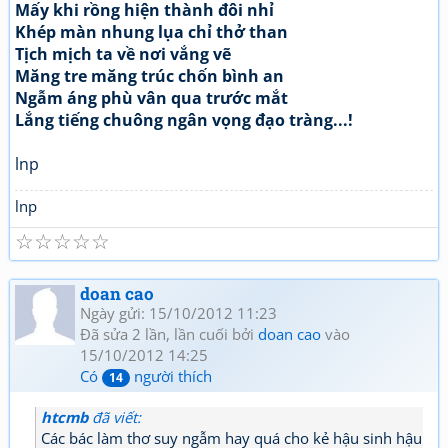
Mấy khi rồng hiện thành đôi nhỉ
Khép màn nhung lụa chỉ thở than
Tịch mịch ta về nơi vắng vẽ
Măng tre măng trúc chốn bình an
Ngẫm áng phù vân qua trước mắt
Lắng tiếng chuông ngân vọng đạo tràng...!
lnp
lnp
☆
☆
☆
☆
☆
doan cao
Ngày gửi: 15/10/2012 11:23
Đã sửa 2 lần, lần cuối bởi
doan cao
vào
15/10/2012 14:25
Có
người thích
14
htcmb
đã viết:
Các bác làm thơ suy ngẫm hay quá cho kẻ hậu sinh hậu