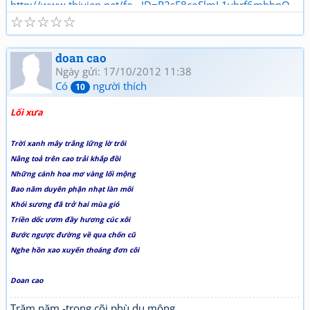
http://www.thivien.net/fo...ID=R2sE8coSlmL1vbrf6mbbnQ
☆
☆
☆
☆
☆
doan cao
Ngày gửi: 17/10/2012 11:38
Có
người thích
10
Lối xưa
Trời xanh mây trắng lững lờ trôi
Nắng toả trên cao trải khắp đồi
Những cánh hoa mơ vàng lối mộng
Bao năm duyên phận nhạt làn môi
Khói sương đã trở hai mùa gió
Triền dốc ươm đầy hương cúc xôi
Bước ngược đường về qua chốn cũ
Nghe hồn xao xuyến thoáng đơn côi
Doan cao
Trăm năm -trong cõi phù du mộng