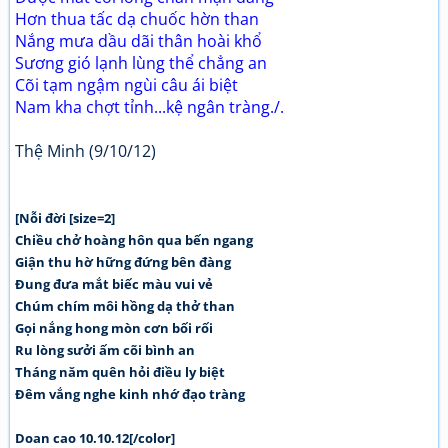
Hơn thua tấc dạ chuốc hờn than
Nắng mưa dầu dãi thân hoài khổ
Sương gió lạnh lùng thể chẳng an
Cõi tạm ngậm ngùi câu ái biệt
Nam kha chợt tỉnh...kệ ngân tràng./.
Thệ Minh (9/10/12)
[Nỗi đời [size=2]
Chiều chở hoàng hôn qua bến ngang
Giận thu hờ hững đứng bên đàng
Đung đưa mắt biếc màu vui vẻ
Chúm chím môi hồng dạ thở than
Gọi nắng hong mòn cơn bối rối
Ru lòng sưởi ấm cõi bình an
Tháng năm quên hỏi điều ly biệt
Đêm vắng nghe kinh nhớ đạo tràng
Doan cao 10.10.12[/color]