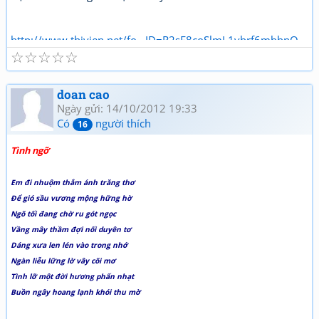
http://www.thivien.net/fo...ID=R2sE8coSlmL1vbrf6mbbnQ
☆
☆
☆
☆
☆
doan cao
Ngày gửi: 14/10/2012 19:33
Có
người thích
16
Tình ngỡ
Em đi nhuộm thắm ánh trăng thơ
Để gió sầu vương mộng hững hờ
Ngõ tối đang chờ ru gót ngọc
Vầng mây thầm đợi nối duyên tơ
Dáng xưa len lén vào trong nhớ
Ngàn liễu lững lờ vây cõi mơ
Tình lỡ một đời hương phấn nhạt
Buồn ngây hoang lạnh khói thu mờ