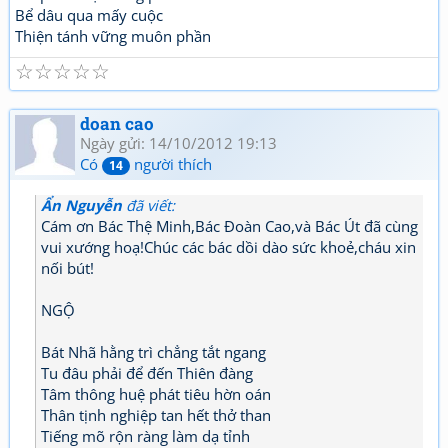
Bể dâu qua mấy cuộc
Thiện tánh vững muôn phần
☆
☆
☆
☆
☆
doan cao
Ngày gửi: 14/10/2012 19:13
Có
người thích
14
Ẩn Nguyễn
đã viết:
Cám ơn Bác Thệ Minh,Bác Đoàn Cao,và Bác Út đã cùng
vui xướng hoạ!Chúc các bác dồi dào sức khoẻ,cháu xin
nối bút!
NGỘ
Bát Nhã hằng trì chẳng tắt ngang
Tu đâu phải để đến Thiên đàng
Tâm thông huệ phát tiêu hờn oán
Thân tịnh nghiệp tan hết thở than
Tiếng mõ rộn ràng làm dạ tỉnh