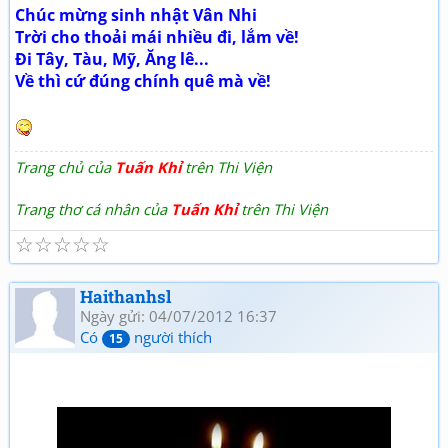
Chúc mừng sinh nhật Vân Nhi
Trời cho thoải mái nhiều đi, lắm về!
Đi Tây, Tàu, Mỹ, Ăng lê...
Về thì cứ đúng chính quê mà về!
Trang chủ của
Tuấn Khỉ
trên Thi Viện
Trang thơ cá nhân của
Tuấn Khỉ
trên Thi Viện
☆
☆
☆
☆
☆
Haithanhsl
Ngày gửi: 04/07/2012 16:37
Có
người thích
15