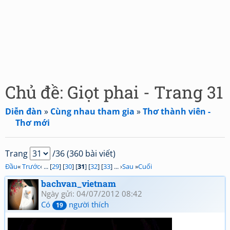
Chủ đề: Giọt phai - Trang 31
Diễn đàn
»
Cùng nhau tham gia
»
Thơ thành viên -
Thơ mới
Trang
/36 (360 bài viết)
Đầu
«
Trước
‹ ... [
29
] [
30
] [
31
] [
32
] [
33
] ... ›
Sau
»
Cuối
bachvan_vietnam
Ngày gửi: 04/07/2012 08:42
Có
người thích
19