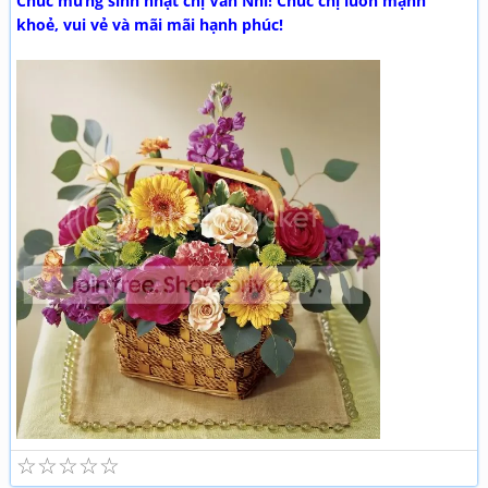
Chúc mừng sinh nhật chị Vân Nhi! Chúc chị luôn mạnh
khoẻ, vui vẻ và mãi mãi hạnh phúc!
☆
☆
☆
☆
☆