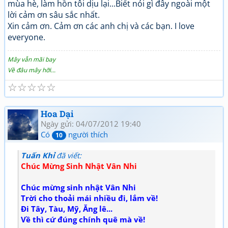
mùa hè, làm hồn tôi dịu lại...Biết nói gì đây ngoài một
lời cảm ơn sâu sắc nhất.
Xin cảm ơn. Cảm ơn các anh chị và các bạn. I love
everyone.
Mây vẫn mãi bay
Về đâu mây hỡi...
☆
☆
☆
☆
☆
Hoa Dại
Ngày gửi: 04/07/2012 19:40
Có
người thích
10
Tuấn Khỉ
đã viết:
Chúc Mừng Sinh Nhật Vân Nhi
Chúc mừng sinh nhật Vân Nhi
Trời cho thoải mái nhiều đi, lắm về!
Đi Tây, Tàu, Mỹ, Ăng lê...
Về thì cứ đúng chính quê mà về!