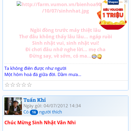
Ngồi đồng trước máy thiệt lâu
Thơ đâu không thấy lâu lâu... ngáp ruồi
Sinh nhật vui, sinh nhật vui!
Đi chơi đâu nhớ nghe lời... mẹ cha
Đừng say, về sớm, có ma...
Ta không điên được như người
Một hôm hoá đá giữa đời. Dầm mưa...
☆
☆
☆
☆
☆
Tuấn Khỉ
Ngày gửi: 04/07/2012 14:34
Có
người thích
16
Chúc Mừng Sinh Nhật Vân Nhi