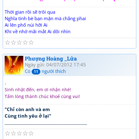
Thời gian rồi sẽ trôi qua
Nghĩa tình bè bạn mặn mà chẳng phai
Ai lên phố núi hỡi Ai
Khi về nhớ mãi mắt Ai dõi nhìn
☆
☆
☆
☆
☆
Phượng Hoàng _Lửa
Ngày gửi: 04/07/2012 17:45
Có
người thích
11
.
Sinh nhật đến, em ơi nhận nhé!
Tấm lòng thành chúc khoẻ cùng vui!
"Chỉ còn anh và em
Cùng tình yêu ở lại"
______________________________________
☆
☆
☆
☆
☆