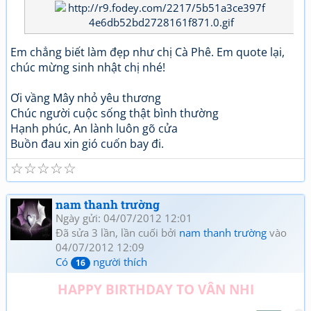
Em chẳng biết làm đẹp như chị Cà Phê. Em quote lại,
chúc mừng sinh nhật chị nhé!
Ơi vầng Mây nhỏ yêu thương
Chúc người cuộc sống thật bình thường
Hạnh phúc, An lành luôn gõ cửa
Buồn đau xin gió cuốn bay đi.
☆
☆
☆
☆
☆
nam thanh trường
Ngày gửi: 04/07/2012 12:01
Đã sửa 3 lần, lần cuối bởi
nam thanh trường
vào
04/07/2012 12:09
Có
người thích
16
HAPPY BIRTHDAY TO VÂN NHI