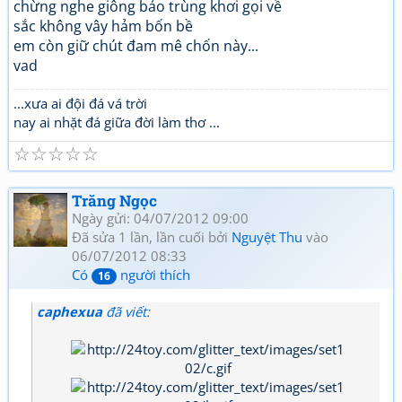
chừng nghe giông bảo trùng khơi gọi về
sắc không vây hảm bốn bề
em còn giữ chút đam mê chốn này...
vad
...xưa ai đội đá vá trời
nay ai nhặt đá giữa đời làm thơ ...
☆
☆
☆
☆
☆
Trăng Ngọc
Ngày gửi: 04/07/2012 09:00
Đã sửa 1 lần, lần cuối bởi
Nguyệt Thu
vào
06/07/2012 08:33
Có
người thích
16
caphexua
đã viết: