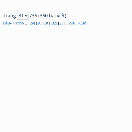
Trang
/36 (360 bài viết)
Đầu
«
Trước
‹ ... [
29
] [
30
] [
31
] [
32
] [
33
] ... ›
Sau
»
Cuối