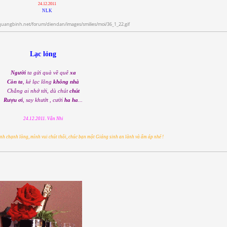
24.12.2011
NLK
Lạc lỏng
Người
ta gửi quà về quê
xa
Còn ta
, kẻ lạc lõng
không nhà
Chẳng ai nhớ tới, dù chút
chút
Rượu ơi
, say khướt , cười
ha ha
...
24.12.2011. Vân Nhi
nh chạnh lòng, mình vui chút thôi, chúc bạn một Giáng sinh an lành và ấm áp nhé !