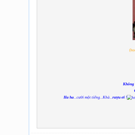
(họ
Không
Ha ha
...cười một tiếng...Khà...
rượu ơi
!