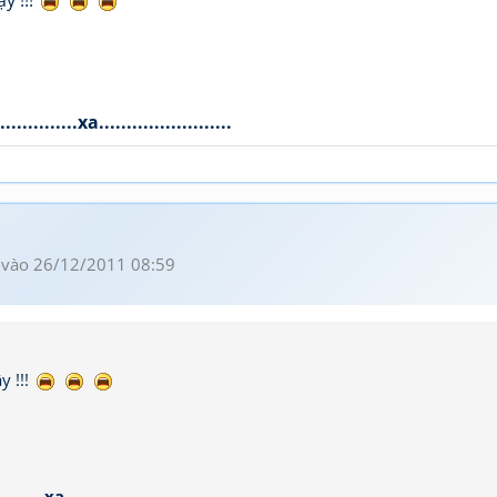
y !!!
..........xa........................
vào 26/12/2011 08:59
y !!!
.....xa........................