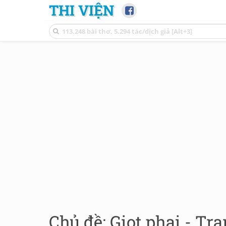
THI VIỆN
Chủ đề: Giọt phai - Tra