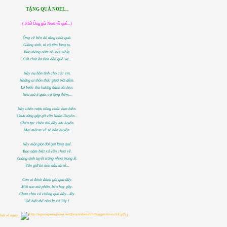
TẶNG QUÀ NOEL...
( Nhờ Ông già Noel về quê...)
Ông về bên đó tặng chút quà.
Giáng sinh, tỏ rõ tấm lòng ta.
Bao tháng năm rồi nơi xứ lạ.
Gửi chút ân tình đến quê xa...
Này nụ hôn tình cho các em.
Những ai thổn thức giưã trời đêm.
Lỡ bước tha hương đành lỗi hẹn.
Nếu mà ít quá, cứ tặng thêm...
Này chén rượu nồng chúc bạn hiền.
Chưa từng gặp gỡ vẫn Nhân Duyên...
Chén tạc chén thù đầy lưu luyến.
Mai mốt ta về sẽ hàn huyên.
Này một giọt đời gửi làng quê.
Bao năm biệt xứ vẫn chưa về.
Giáng sinh tuyết trắng nhòa trong lệ.
Vẫn giữ ân tình dẫu tái tê...
Còn ai đỏnh đảnh gói qua đây.
Môi son má phấn, béo hay gầy.
Chưa chịu có chồng qua đây...lấy.
Để biết thế nào là xứ Tây !
hải về ngay...
! )