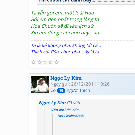
Ta vẫn gọi em ,một loài Hoa
Bởi em đẹp nhất trong lòng ta
Hoa Chuồn sẽ đi vào lịch sử
Xin em đùng cất cánh bay....xa....
Ta là kẻ không nhà, không tất cả...
Thích cợt đùa, chọc phá... ấy là ta
☆
☆
☆
☆
☆
Ngọc Ly Kim
Ngày gửi: 26/12/2011 10:26
Có
người thích
19
Ngọc Ly Kim
đã viết:
Vân Nhi
đã viết:
Ngọc Ly Kim
đã viết: