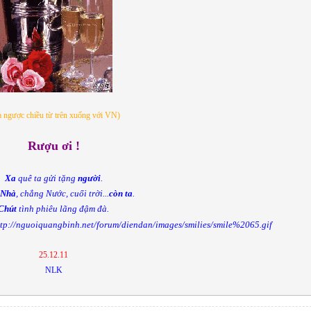
a ngược chiều từ trên xuống với VN)
Rượu ơi !
Xa
quê ta gửi tặng
người
.
 Nhà
, chẳng Nước, cuối trời...
còn ta
.
Chút
tình phiêu lãng đậm đà.
25.12.11
NLK