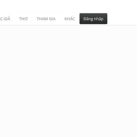
C GIẢ
THƠ
THAM GIA
KHÁC
Đăng nhập