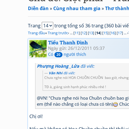
Diễn đàn
»
Cùng nhau tham gia
»
Thơ thành
Trang
trong tổng số 36 trang (360 bài viế
Trang đầu
«
Trang trước
‹ ... [
11
] [
12
] [
13
] [
14
] [
15
] [
16
] [
17
] ... ›
Tiểu Thanh Đình
Ngày gửi: 26/12/2011 05:37
Có
người thích
20
Phượng Hoàng _Lửa
đã viết:
Vân Nhi
đã viết:
Chưa nghe nói HOA CHUỒN CHUỒN bao giờ, nhưng Chuồ
TĐ à, giáng sinh hạnh phúc nhiều nhé !
@VN! "Chưa nghe nói hoa Chuồn chuồn bao giờ
em (thế nào chẳng có loại chưa có tên)
Chúc 
Chị ơi!