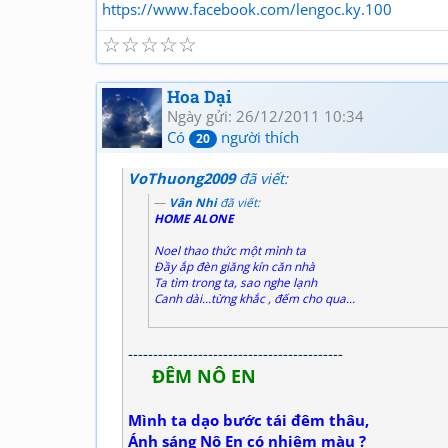
https://www.facebook.com/lengoc.ky.100
☆
☆
☆
☆
☆
Hoa Dại
Ngày gửi: 26/12/2011 10:34
Có
người thích
20
VoThuong2009
đã viết:
Vân Nhi
đã viết:
HOME ALONE
Noel thao thức một mình ta
Đầy ắp đèn giăng kín căn nhà
Ta tìm trong ta, sao nghe lạnh
Canh dài...từng khắc , đếm cho qua...
-------------------------------------------
ĐÊM NÔ EN
Mình ta dạo bước tái đêm thâu,
Ánh sáng Nô En có nhiệm màu ?