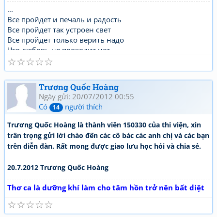
...
Все пройдет и печаль и радость
Все пройдет так устроен свет
Все пройдет только верить надо
Что любовь не проходит нет ..
☆
☆
☆
☆
☆
Trương Quốc Hoàng
Ngày gửi: 20/07/2012 00:55
Có
người thích
14
Trương Quốc Hoàng là thành viên 150330 của thi viện, xin
trân trọng gửi lời chào đến các cô bác các anh chị và các bạn
trên diễn đàn. Rất mong được giao lưu học hỏi và chia sẻ.
20.7.2012 Trương Quốc Hoàng
Thơ ca là dưỡng khí làm cho tâm hồn trở nên bất diệt
☆
☆
☆
☆
☆