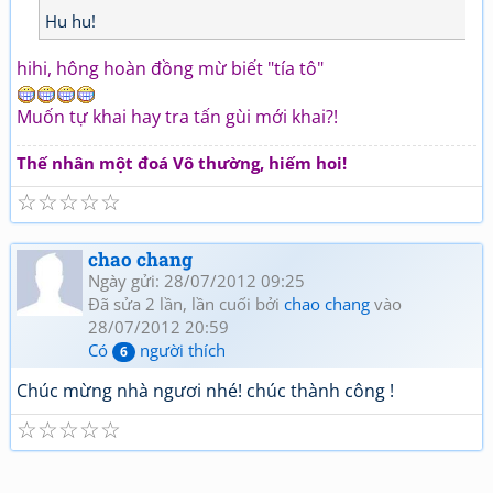
Hu hu!
hihi, hông hoàn đồng mừ biết "tía tô"
Muốn tự khai hay tra tấn gùi mới khai?!
Thế nhân một đoá Vô thường, hiếm hoi!
☆
☆
☆
☆
☆
chao chang
Ngày gửi: 28/07/2012 09:25
Đã sửa 2 lần, lần cuối bởi
chao chang
vào
28/07/2012 20:59
Có
người thích
6
Chúc mừng nhà ngươi nhé! chúc thành công !
☆
☆
☆
☆
☆