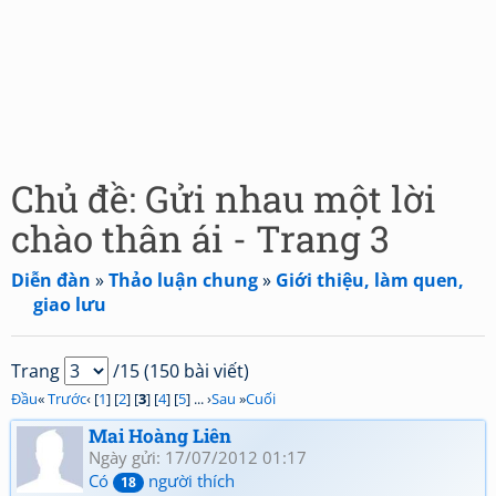
Chủ đề: Gửi nhau một lời
chào thân ái - Trang 3
Diễn đàn
»
Thảo luận chung
»
Giới thiệu, làm quen,
giao lưu
Trang
/15 (150 bài viết)
Đầu
«
Trước
‹ [
1
] [
2
] [
3
] [
4
] [
5
] ... ›
Sau
»
Cuối
Mai Hoàng Liên
Ngày gửi: 17/07/2012 01:17
Có
người thích
18