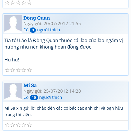
☆
☆
☆
☆
☆
Đông Quan
Ngày gửi: 20/07/2012 21:55
Có
người thích
9
Tía tô! Lão là Đông Quan thuốc cải lão của lão ngấm vị
hương nhu nên không hoàn đồng được
Hu hu!
☆
☆
☆
☆
☆
Mi Sa
Ngày gửi: 25/07/2012 14:20
Có
người thích
10
Mi Sa xin gửi lời chào đến các cô bác các anh chị và bạn hữu
trong thi viện.
☆
☆
☆
☆
☆