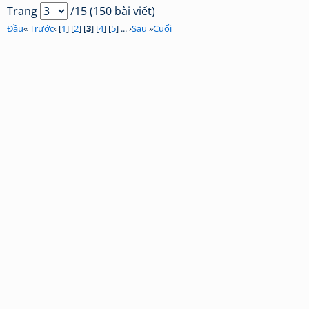
Trang
/15 (150 bài viết)
Đầu
«
Trước
‹ [
1
] [
2
] [
3
] [
4
] [
5
] ... ›
Sau
»
Cuối