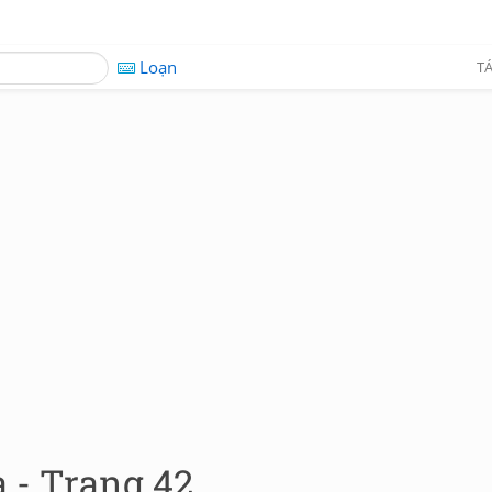
Loạn
TÁ
 - Trang 42