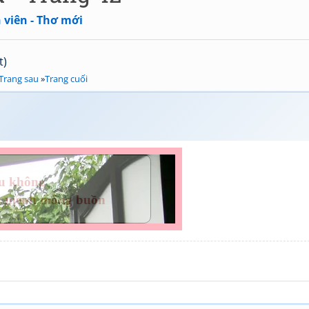
 viên - Thơ mới
t)
Trang sau
»
Trang cuối
ều không
n mênh mông buồn