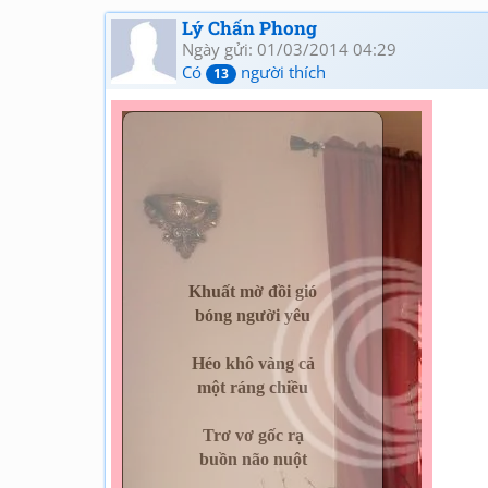
Lý Chấn Phong
Ngày gửi: 01/03/2014 04:29
Có
người thích
13
Khuất mờ đồi gió
bóng người yêu
Héo khô vàng cả
một ráng chiều
Trơ vơ gốc rạ
buồn não nuột