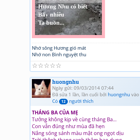
Hương Nhu có biết
Bấy nhiêu
Ta buồn...
Nhớ sông Hương gió mát
Nhớ non Bình nguyệt thu
☆
☆
☆
☆
☆
huongnhu
Ngày gửi: 09/03/2014 07:44
Đã sửa 1 lần, lần cuối bởi
huongnhu
vào
Có
người thích
12
THÁNG BA CỦA MẸ
Tưởng không kịp về cùng tháng Ba...
Con vẫn đúng như mùa đã hẹn
Nắng sóng sánh màu mật ong ngọt dịu