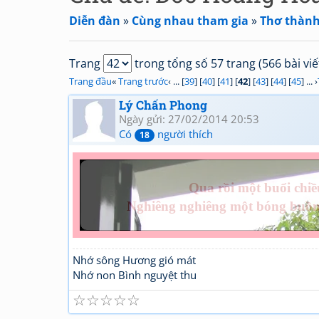
Diễn đàn
»
Cùng nhau tham gia
»
Thơ thành
Trang
trong tổng số 57 trang (566 bài viế
Trang đầu
«
Trang trước
‹ ... [
39
] [
40
] [
41
] [
42
] [
43
] [
44
] [
45
] ... ›
Lý Chấn Phong
Ngày gửi: 27/02/2014 20:53
Có
người thích
18
Qua rồi một buổi chi
Nghiêng nghiêng một bóng buồ
Nhớ sông Hương gió mát
Nhớ non Bình nguyệt thu
☆
☆
☆
☆
☆