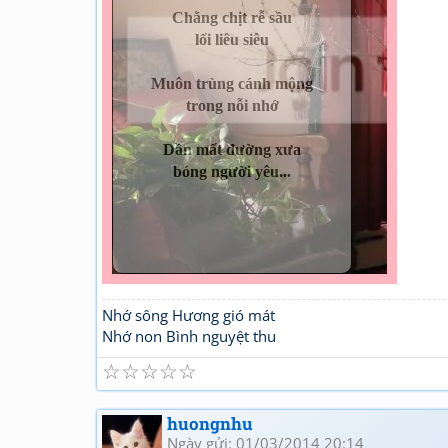
Chằng chịt rễ sầu
lối liêu siêu
Muôn trùng cánh mộng
trong nỗi nhớ
Dần mất đường xưa
bóng người yêu...
Nhớ sông Hương gió mát
Nhớ non Bình nguyệt thu
☆
☆
☆
☆
☆
huongnhu
Ngày gửi: 01/03/2014 20:14