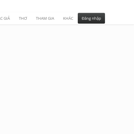
C GIẢ
THƠ
THAM GIA
KHÁC
Đăng nhập