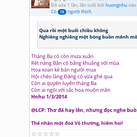
Đã sửa 1 lần, lần cuối bởi
huongnhu
vào
Có
người thích
16
Qua rồi một buổi chiều không
Nghiêng nghiêng một bóng buồn mênh m
Tháng Ba có còn mưa xuân
Rét nàng Bân có bâng khuâng với mùa
Hoa xoan kẻ bán người mua
Hội chèo làng Đặng có vừa ghé qua
Còn ai quyến luyến tháng Ba
Còn ai ngồi với sắc hoa muộn mằn
Hnhu 1/3/2014
@LCP: Thơ đã hay lên, nhưng đọc nghe buồ
Thế nhân một đoá Vô thường, hiếm hoi!
☆
☆
☆
☆
☆