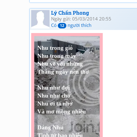
Lý Chấn Phong
Ngày gửi: 05/03/2014 20:55
Có
người thích
12
Nhu trong gió
Nhu trong mây
Nhu về với những
Tháng ngày nên thơ
Nhu như đợi
Nhu như chờ
Nhu ơi ta nhớ
Và mơ mộng nhiều
Dáng Nhu
Tình tứ bao nhiêu