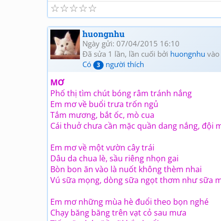
☆
☆
☆
☆
☆
huongnhu
Ngày gửi: 07/04/2015 16:10
Đã sửa 1 lần, lần cuối bởi
huongnhu
vào
Có
người thích
3
MƠ
Phố thị tìm chút bóng râm tránh nắng
Em mơ về buổi trưa trốn ngủ
Tắm mương, bắt ốc, mò cua
Cái thuở chưa cần mặc quần dang nắng, đội 
Em mơ về một vườn cây trái
Dâu da chua lè, sầu riêng nhọn gai
Bòn bon ăn vào là nuốt không thèm nhai
Vú sữa mọng, dòng sữa ngọt thơm như sữa m
Em mơ những mùa hè đuổi theo bọn nghé
Chạy băng băng trên vạt cỏ sau mưa