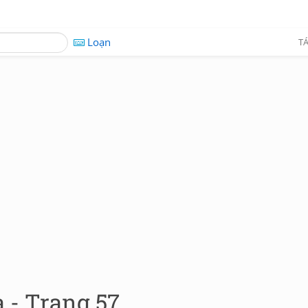
Loạn
TÁ
 - Trang 57