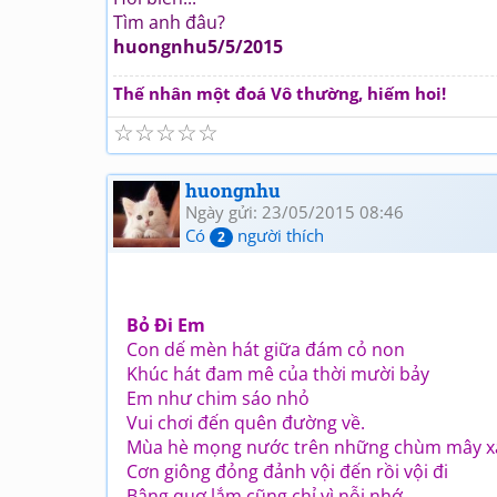
Tìm anh đâu?
huongnhu5/5/2015
Thế nhân một đoá Vô thường, hiếm hoi!
☆
☆
☆
☆
☆
huongnhu
Ngày gửi: 23/05/2015 08:46
Có
người thích
2
Bỏ Đi Em
Con dế mèn hát giữa đám cỏ non
Khúc hát đam mê của thời mười bảy
Em như chim sáo nhỏ
Vui chơi đến quên đường về.
Mùa hè mọng nước trên những chùm mây 
Cơn giông đỏng đảnh vội đến rồi vội đi
Bâng quơ lắm cũng chỉ vì nỗi nhớ