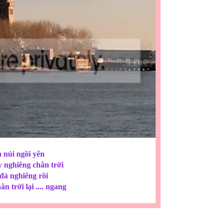
 núi ngồi yên
 nghiêng chân trời
đá nghiêng rồi
n trời lại .... ngang