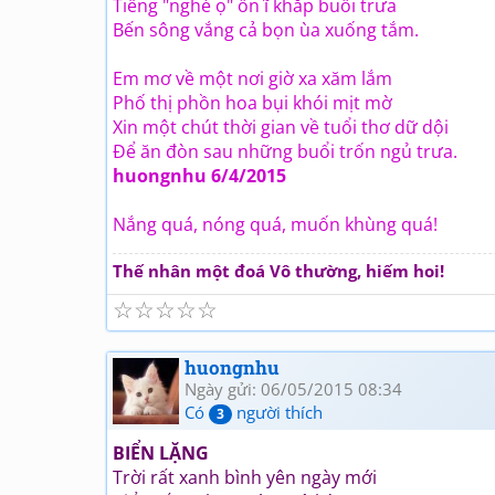
Tiếng "nghé ọ" ồn ĩ khắp buổi trưa
Bến sông vắng cả bọn ùa xuống tắm.
Em mơ về một nơi giờ xa xăm lắm
Phố thị phồn hoa bụi khói mịt mờ
Xin một chút thời gian về tuổi thơ dữ dội
Để ăn đòn sau những buổi trốn ngủ trưa.
huongnhu 6/4/2015
Nắng quá, nóng quá, muốn khùng quá!
Thế nhân một đoá Vô thường, hiếm hoi!
☆
☆
☆
☆
☆
huongnhu
Ngày gửi: 06/05/2015 08:34
Có
người thích
3
BIỂN LẶNG
Trời rất xanh bình yên ngày mới