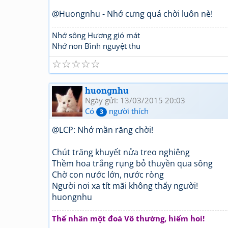
@Huongnhu - Nhớ cưng quá chời luôn nè!
Nhớ sông Hương gió mát
Nhớ non Bình nguyệt thu
☆
☆
☆
☆
☆
huongnhu
Ngày gửi: 13/03/2015 20:03
Có
người thích
3
@LCP: Nhớ mần răng chời!
Chút trăng khuyết nửa treo nghiêng
Thềm hoa trắng rụng bỏ thuyền qua sông
Chờ con nước lớn, nước ròng
Người nơi xa tít mãi không thấy người!
huongnhu
Thế nhân một đoá Vô thường, hiếm hoi!