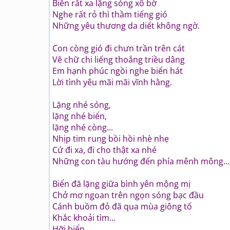
Biển rất xa lặng sóng xô bờ
Nghe rất rỏ thì thầm tiếng gió
Những yêu thương da diết không ngờ.
Con còng gió đi chưn trần trên cát
Vẽ chữ chi liếng thoắng triều dâng
Em hạnh phúc ngồi nghe biển hát
Lời tình yêu mãi mãi vĩnh hằng.
Lặng nhé sóng,
lặng nhé biển,
lặng nhé còng...
Nhịp tim rung bồi hồi nhè nhẹ
Cứ đi xa, đi cho thật xa nhé
Những con tàu hướng đến phía mênh mông...
Biển đã lặng giữa bình yên mộng mị
Chở mơ ngoan trên ngọn sóng bạc đầu
Cánh buồm đỏ đã qua mùa giông tố
Khắc khoải tìm...
Hỡi biển...