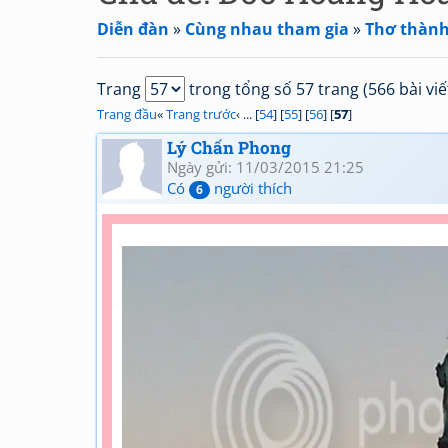
Diễn đàn
»
Cùng nhau tham gia
»
Thơ thành
Trang
trong tổng số 57 trang (566 bài viế
Trang đầu
«
Trang trước
‹ ... [
54
] [
55
] [
56
] [
57
]
Lý Chấn Phong
Ngày gửi: 11/03/2015 21:25
Có
người thích
6