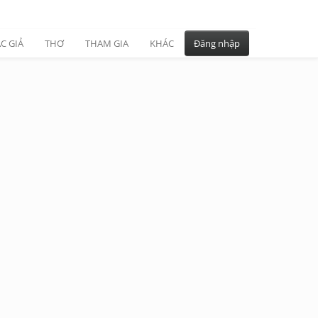
C GIẢ
THƠ
THAM GIA
KHÁC
Đăng nhập