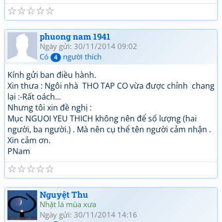
☆
☆
☆
☆
☆
phuong nam 1941
Ngày gửi: 30/11/2014 09:02
Có
người thích
4
Kính gửi ban điều hành.
Xin thưa : Ngôi nhà THO TAP CO vừa được chỉnh chang
lại :-Rất oách...
Nhưng tôi xin đề nghị :
Mục NGUOI YEU THICH không nên để số lượng (hai
người, ba người.) . Mà nên cụ thể tên người cảm nhận .
Xin cảm ơn.
PNam
☆
☆
☆
☆
☆
Nguyệt Thu
Nhặt lá mùa xưa
Ngày gửi: 30/11/2014 14:16