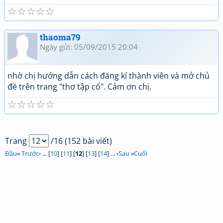
☆
☆
☆
☆
☆
thaoma79
Ngày gửi: 05/09/2015 20:04
nhờ chị hướng dẫn cách đăng kí thành viên và mở chủ
đề trên trang "thơ tập cổ". Cảm ơn chị.
☆
☆
☆
☆
☆
Trang
/16 (152 bài viết)
Đầu
«
Trước
‹ ... [
10
] [
11
] [
12
] [
13
] [
14
] ... ›
Sau
»
Cuối