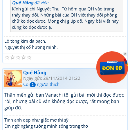
Quế Hằng
đã viết:
Kính gửi chị Nguyệt Thu. Từ hôm qua QH vào trang
thấy thay đổi. Những bài của QH viết thay đổi phông
chữ ko đọc được. Mong chị giúp đỡ. Ngay bài viết này
cũng ko đọc được ạ.
Lộ tòng kim dạ bạch,
Nguyệt thị cố hương minh.
☆
☆
☆
☆
☆
Quế Hằng
Ngày gửi: 29/11/2014 21:22
Có
người thích
2
Thân mến gửi bạn Vanachi tôi gửi bài mới thì đọc được
rồi, nhưng bài cũ vẫn không đọc được, rất mong bạn
giúp đỡ.
Tình anh đẹp như giấc mơ thi sỹ
Em ngỡ ngàng tưởng mình sống trong thơ