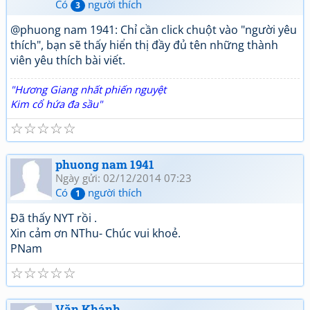
Có
người thích
3
@phuong nam 1941: Chỉ cần click chuột vào "người yêu
thích", bạn sẽ thấy hiển thị đầy đủ tên những thành
viên yêu thích bài viết.
"Hương Giang nhất phiến nguyệt
Kim cổ hứa đa sầu"
☆
☆
☆
☆
☆
phuong nam 1941
Ngày gửi: 02/12/2014 07:23
Có
người thích
1
Đã thấy NYT rồi .
Xin cảm ơn NThu- Chúc vui khoẻ.
PNam
☆
☆
☆
☆
☆
Văn Khánh