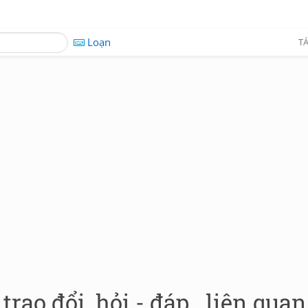
Loạn
TÁ
trao đổi, hỏi - đáp...liên quan