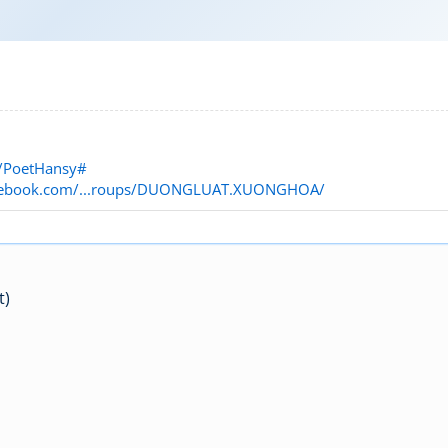
/PoetHansy#
acebook.com/...roups/DUONGLUAT.XUONGHOA/
t)