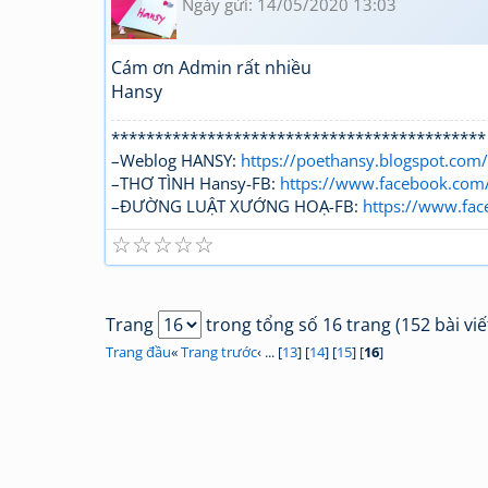
Ngày gửi: 14/05/2020 13:03
Cám ơn Admin rất nhiều
Hansy
*******************************************
–Weblog HANSY:
https://poethansy.blogspot.com/
–THƠ TÌNH Hansy-FB:
https://www.facebook.com
–ĐƯỜNG LUẬT XƯỚNG HOẠ-FB:
https://www.f
☆
☆
☆
☆
☆
Trang
trong tổng số 16 trang (152 bài viế
Trang đầu
«
Trang trước
‹ ... [
13
] [
14
] [
15
] [
16
]