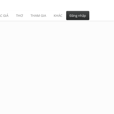
C GIẢ
THƠ
THAM GIA
KHÁC
Đăng nhập