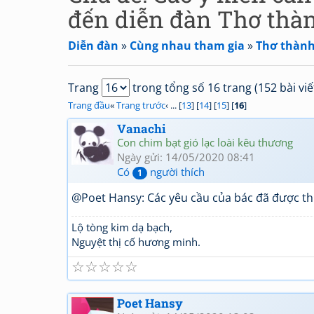
đến diễn đàn Thơ thàn
Diễn đàn
»
Cùng nhau tham gia
»
Thơ thành 
Trang
trong tổng số 16 trang (152 bài viế
Trang đầu
«
Trang trước
‹ ... [
13
] [
14
] [
15
] [
16
]
Vanachi
Con chim bạt gió lạc loài kêu thương
Ngày gửi: 14/05/2020 08:41
Có
người thích
1
@Poet Hansy: Các yêu cầu của bác đã được thự
Lộ tòng kim dạ bạch,
Nguyệt thị cố hương minh.
☆
☆
☆
☆
☆
Poet Hansy