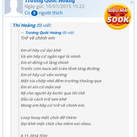
Trương Quốc Hoàng
Ngày gửi: 10/01/2015 15:22
Có
người thích
8
Thi Hoàng
đã viết:
Trương Quốc Hoàng
đã viết:
Trở về chính em
Em ơi hãy cứ dại khờ
Và xin hãy cứ ngẩn ngơ là mình
Em ơi đừng có lặng thinh
Trước cơn mưa xối tràn lênh láng đường
Em ơi hãy cứ vấn vương
Một tia chớp nhỏ đêm trường thoảng qua
Em ơi xin cứ mặn mà
Kệ cho người ấy bước qua lời thề
Dẫu là cách trở sơn khê
Mong em hãy cứ trở về chính em.
Loay hoay một chút đỡ thèm
Dại khờ một chút cho mềm vai nhau.
8.11.2014 TQH