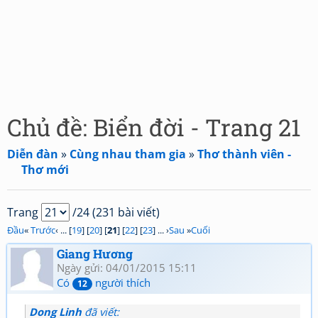
Chủ đề: Biển đời - Trang 21
Diễn đàn
»
Cùng nhau tham gia
»
Thơ thành viên -
Thơ mới
Trang
/24 (231 bài viết)
Đầu
«
Trước
‹ ... [
19
] [
20
] [
21
] [
22
] [
23
] ... ›
Sau
»
Cuối
Giang Hương
Ngày gửi: 04/01/2015 15:11
Có
người thích
12
Dong Linh
đã viết: