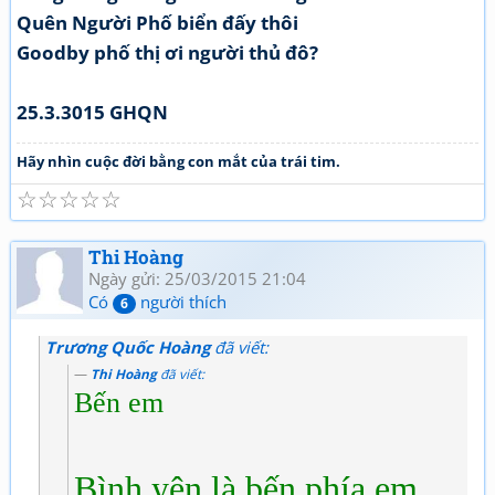
Quên Người Phố biển đấy thôi
Goodby phố thị ơi người thủ đô?
25.3.3015 GHQN
Hãy nhìn cuộc đời bằng con mắt của trái tim.
☆
☆
☆
☆
☆
Thi Hoàng
Ngày gửi: 25/03/2015 21:04
Có
người thích
6
Trương Quốc Hoàng
đã viết:
Thi Hoàng
đã viết:
Bến em
Bình yên là bến phía em