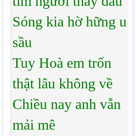
tìm người thấy đâu
Sóng kia hờ hững u
sầu
Tuy Hoà em trốn
thật lâu không về
Chiều nay anh vẫn
mải mê