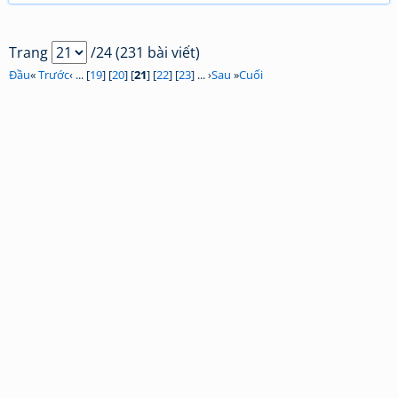
Trang
/24 (231 bài viết)
Đầu
«
Trước
‹ ... [
19
] [
20
] [
21
] [
22
] [
23
] ... ›
Sau
»
Cuối