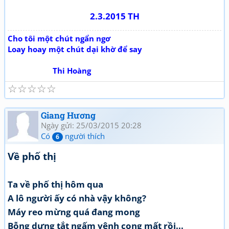
2.3.2015 TH
Cho tôi một chút ngẩn ngơ
Loay hoay một chút dại khờ để say
Thi Hoàng
☆
☆
☆
☆
☆
Giang Hương
Ngày gửi: 25/03/2015 20:28
Có
người thích
6
Về phố thị
Ta về phố thị hôm qua
A lô người ấy có nhà vậy không?
Máy reo mừng quá đang mong
Bỗng dưng tắt ngấm vênh cong mất rồi...