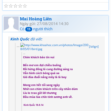
☆
☆
☆
☆
☆
Mai Hoàng Liên
Ngày gửi: 27/08/2014 14:30
Có
người thích
15
Kinh Quốc
đã viết:
[/align]
Chim khách báo tin vui
Bến mơ em đợi chiều buông
Rồi hừng đông ló cung đường sáng ra
Vẫn hình cách bóng quá xa
Gió đùa đuổi nắng mây là là bay
Mong em hết tối sang ngày
Nhờ con chim khách trên cây nhắn dùm
Líu lo trao gửi lời thương
Đầu mùa lúa chín tinh sương anh về.
Kinh Quốc 18.8.14