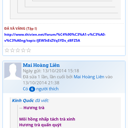
ĐÁ VÀ VÀNG (Tập I)
http://www.thivien.net/forum/%C4%90%C3%A1-v%C3%A0-
v%C3%A0ng/topic-IJEW5tEtZVqSYDs_d8FZ5A
☆
☆
☆
☆
☆
Mai Hoàng Liên
Ngày gửi: 13/10/2014 15:18
Đã sửa 1 lần, lần cuối bởi
Mai Hoàng Liên
vào
13/10/2014 21:38
Có
người thích
6
Kinh Quốc
đã viết:
Hương trà
Môi hồng nhấp tách trà xinh
Hương trà quấn quýt