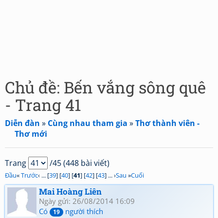
Chủ đề: Bến vắng sông quê
- Trang 41
Diễn đàn
»
Cùng nhau tham gia
»
Thơ thành viên -
Thơ mới
Trang
/45 (448 bài viết)
Đầu
«
Trước
‹ ... [
39
] [
40
] [
41
] [
42
] [
43
] ... ›
Sau
»
Cuối
Mai Hoàng Liên
Ngày gửi: 26/08/2014 16:09
Có
người thích
19