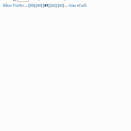
Đầu
«
Trước
‹ ... [
39
] [
40
] [
41
] [
42
] [
43
] ... ›
Sau
»
Cuối