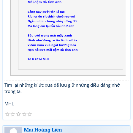
Mãi đậm đà tình anh
Sáng nay dưới tán lá me
Ríu ra ríu rít chích choè reo vui
Ngắm nhìn chúng nhảy từng đôi
Mà lòng em lại bồi hồi nhớ anh
Bầu trời trong mát mây xanh
Hình như đang có tin lành với ta
Vườn xum xuê ngát hương hoa
Hẹn hò xưa mãi đậm đà tình anh
26.8.2014 MHL
Tìm lại những kí ức xưa để lưu giữ những điều đáng nhớ
trong ta.
MHL
☆
☆
☆
☆
☆
Mai Hoàng Liên