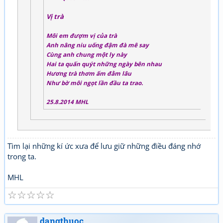
Vị trà
Môi em đượm vị của trà
Anh nâng niu uống đậm đà mê say
Cùng anh chung một ly này
Hai ta quấn quýt những ngày bên nhau
Hương trà thơm ấm đằm lâu
Như bờ môi ngọt lần đầu ta trao.
25.8.2014 MHL
Tìm lại những kí ức xưa để lưu giữ những điều đáng nhớ
trong ta.
MHL
☆
☆
☆
☆
☆
dangthuoc