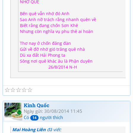
NHỚ QUÊ
Bến quê vẫn nhớ đó Anh
Sao Anh nỡ trách rằng nhanh quên về
Biết rằng đang chốn Sơn Khê
Nhưng còn nghĩa vụ phu thê ai hoàn
Thơ nay ở chốn đăng đàn
Gửi về đỡ nhớ gió trăng quê nhà
Dù xa đất Hải Phong ta
Sông nơi quê khác âu là Phận duyên
26/8/2014 N-H
☆
☆
☆
☆
☆
Kinh Quốc
Ngày gửi: 30/08/2014 11:45
Có
người thích
14
Mai Hoàng Liên
đã viết: