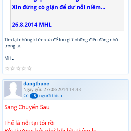
Xin đừng có giận để dư nỗi niềm...
26.8.2014 MHL
Tìm lại những kí ức xưa để lưu giữ những điều đáng nhớ
trong ta.
MHL
☆
☆
☆
☆
☆
dangthuoc
Ngày gửi: 27/08/2014 14:48
Có
người thích
15
Sang Chuyến Sau
Thế là nỗi tại tôi rồi
Bởi thương bởi nhớ bồi hồi thêm lo