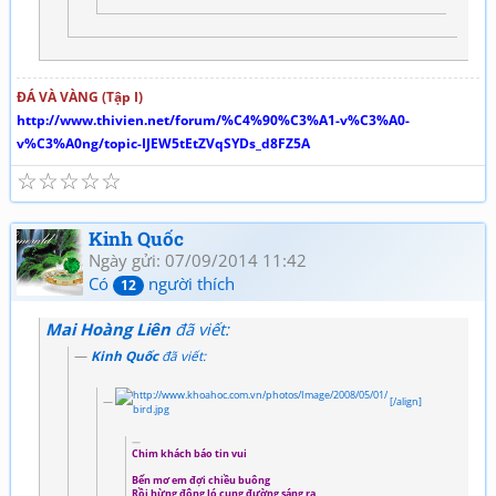
ĐÁ VÀ VÀNG (Tập I)
http://www.thivien.net/forum/%C4%90%C3%A1-v%C3%A0-
v%C3%A0ng/topic-IJEW5tEtZVqSYDs_d8FZ5A
☆
☆
☆
☆
☆
Kinh Quốc
Ngày gửi: 07/09/2014 11:42
Có
người thích
12
Mai Hoàng Liên
đã viết:
Kinh Quốc
đã viết:
[/align]
Chim khách báo tin vui
Bến mơ em đợi chiều buông
Rồi hừng đông ló cung đường sáng ra