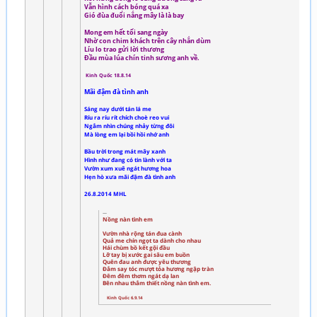
Vẫn hình cách bóng quá xa
Gió đùa đuổi nắng mây là là bay
Mong em hết tối sang ngày
Nhờ con chim khách trên cây nhắn dùm
Líu lo trao gửi lời thương
Đầu mùa lúa chín tinh sương anh về.
Kinh Quốc 18.8.14
Mãi đậm đà tình anh
Sáng nay dưới tán lá me
Ríu ra ríu rít chích choè reo vui
Ngắm nhìn chúng nhảy từng đôi
Mà lòng em lại bồi hồi nhớ anh
Bầu trời trong mát mây xanh
Hình như đang có tin lành với ta
Vườn xum xuê ngát hương hoa
Hẹn hò xưa mãi đậm đà tình anh
26.8.2014 MHL
Nồng nàn tình em
Vườn nhà rộng tán đua cành
Quả me chín ngọt ta dành cho nhau
Hái chùm bồ kết gội đầu
Lỡ tay bị xước gai sâu em buồn
Quên đau anh được yêu thương
Đắm say tóc mượt tỏa hương ngập tràn
Đêm đêm thơm ngát dạ lan
Bên nhau thắm thiết nồng nàn tình em.
Kinh Quốc 6.9.14