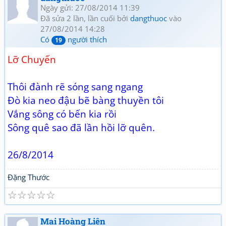
Ngày gửi: 27/08/2014 11:39
Đã sửa 2 lần, lần cuối bởi
dangthuoc
vào
27/08/2014 14:28
Có
người thích
19
Lỡ Chuyến
Thôi đành rẽ sóng sang ngang
Đò kia neo đậu bẽ bàng thuyền tôi
Vắng sông có bến kia rồi
Sông quê sao đã lần hồi lỡ quên.
26/8/2014
Đặng Thước
☆
☆
☆
☆
☆
Mai Hoàng Liên