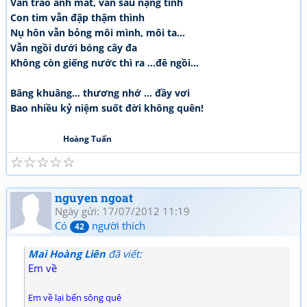
Vẫn trao ánh mắt, vẫn sâu nặng tình
Con tim vẫn đập thậm thình
Nụ hôn vẫn bỏng môi mình, môi ta...
Vẫn ngồi dưới bóng cây đa
Không còn giếng nước thì ra ...đê ngồi...
Bâng khuâng... thương nhớ ... đầy vơi
Bao nhiều kỷ niệm suốt đời không quên!
Hoàng Tuấn
☆
☆
☆
☆
☆
nguyen ngoat
Ngày gửi: 17/07/2012 11:19
Có
người thích
42
Mai Hoàng Liên
đã viết:
Em về
Em về lại bến sông quê