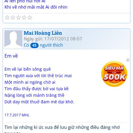
Ai lên phố núi hỡi Ai
Khi về nhớ mãi mắt Ai dõi nhìn
☆
☆
☆
☆
☆
Mai Hoàng Liên
Ngày gửi: 17/07/2012 08:07
Có
người thích
45
Em về
Em về lại bến sông quê
Tìm người xưa với lời thề trúc mai
Một mình ai ngóng chờ ai
Tìm đâu thấy được bờ vai tựa kề
Nặng lòng với mảnh trăng thề
Dứt day một thuở đam mê dại khờ.
17.7.2017 MHL
Tìm lại những kí ức xưa để lưu giữ những điều đáng nhớ