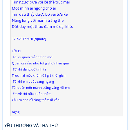
Tìm người xưa với lời thề trúc mai
Một mình ai ngóng chờ ai
Tìm đâu thấy được bờ vai tựa kề
Nặng lòng với mảnh trăng thề
Dứt day một thuở đam mê dại khờ.
17.7.2017 MHL[/quote]
TÔI ĐI
Tôi đi quên mảnh tình mơ
Quên cây cầu nhỏ từng chờ nhau qua
Từ khi dang dỡ tình ta
Trúc mai một khóm đã già thời gian
Từ khi em bước sang ngang
Tôi quên một mảnh trăng vàng rồi em
Em về chi nữa buồn thêm
Câu ca dao cũ càng thêm lỡ vần
ngng
YÊU THƯƠNG VÀ THA THỨ