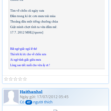
Tìm về chốn cũ ngày xưa
Đằm trong kí ức cơn mưa trái mùa
Thoảng đâu một tiếng chuông chùa
Giật mình chợt tỉnh ta vừa đắm mê.
17.7. 2012 MHL[/quote]
Bất ngờ giấc ngủ lê thê
Thả trôi kí ức cho về chốn xưa
Ai ngờ tỉnh giấc giữa mưa
Lòng sao tiếc nuối cho vừa ấy ơi !
☆
☆
☆
☆
☆
Haithanhsl
Ngày gửi: 17/07/2012 05:45
Có
người thích
47