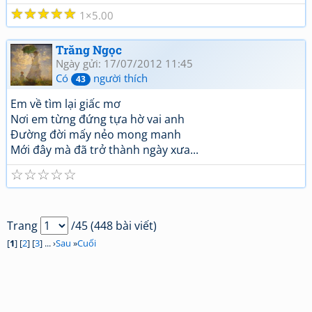
☆
☆
☆
☆
☆
1
5.00
Trăng Ngọc
Ngày gửi: 17/07/2012 11:45
Có
người thích
43
Em về tìm lại giấc mơ
Nơi em từng đứng tựa hờ vai anh
Đường đời mấy nẻo mong manh
Mới đây mà đã trở thành ngày xưa...
☆
☆
☆
☆
☆
Trang
/45 (448 bài viết)
[
1
] [
2
] [
3
] ... ›
Sau
»
Cuối