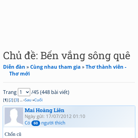
Chủ đề: Bến vắng sông quê
Diễn đàn
»
Cùng nhau tham gia
»
Thơ thành viên -
Thơ mới
Trang
/45 (448 bài viết)
[
1
] [
2
] [
3
] ... ›
Sau
»
Cuối
Mai Hoàng Liên
Ngày gửi: 17/07/2012 01:10
Có
người thích
60
Chốn cũ