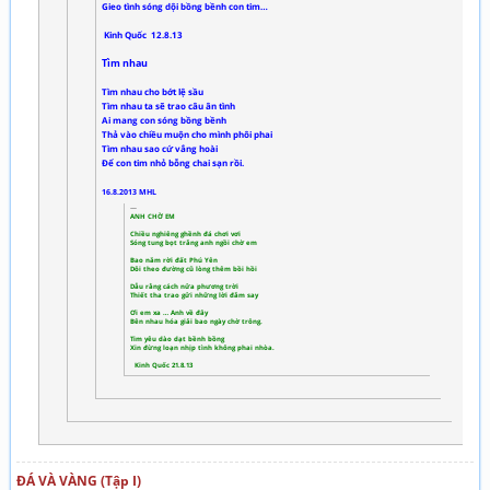
Gieo tình sóng dội bồng bềnh con tim…
Kinh Quốc 12.8.13
Tìm nhau
Tìm nhau cho bớt lệ sầu
Tìm nhau ta sẽ trao câu ân tình
Ai mang con sóng bồng bềnh
Thả vào chiều muộn cho mình phôi phai
Tìm nhau sao cứ vắng hoài
Để con tim nhỏ bỗng chai sạn rồi.
16.8.2013 MHL
ANH CHỜ EM
Chiều nghiêng ghềnh đá chơi vơi
Sóng tung bọt trắng anh ngồi chờ em
Bao năm rời đất Phú Yên
Dõi theo đường cũ lòng thêm bồi hồi
Dẫu rằng cách nửa phương trời
Thiết tha trao gửi những lời đắm say
Ơi em xa … Anh về đây
Bên nhau hóa giải bao ngày chờ trông.
Tim yêu dào dạt bềnh bồng
Xin đừng loạn nhịp tình không phai nhòa.
Kinh Quốc 21.8.13
ĐÁ VÀ VÀNG (Tập I)