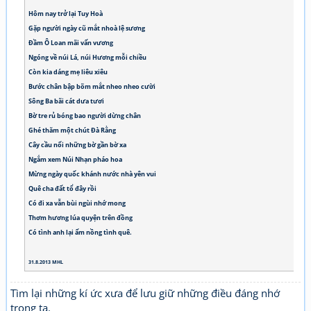
Hôm nay trở lại Tuy Hoà
Gặp người ngày cũ mắt nhoà lệ sương
Đầm Ô Loan mãi vấn vương
Ngóng về núi Lá, núi Hương mỗi chiều
Còn kia dáng mẹ liêu xiêu
Bước chân bập bõm mắt nheo nheo cười
Sông Ba bãi cát dưa tươi
Bờ tre rủ bóng bao người dừng chân
Ghé thăm một chút Đà Rằng
Cây cầu nối những bờ gần bờ xa
Ngắm xem Núi Nhạn pháo hoa
Mừng ngày quốc khánh nước nhà yên vui
Quê cha đất tổ đây rồi
Có đi xa vẫn bùi ngùi nhớ mong
Thơm hương lúa quyện trên đồng
Có tình anh lại ấm nồng tình quê.
31.8.2013 MHL
Tìm lại những kí ức xưa để lưu giữ những điều đáng nhớ
trong ta.