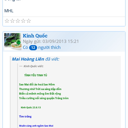
MHL
☆
☆
☆
☆
☆
Kinh Quốc
Ngày gửi: 03/09/2013 15:21
Có
người thích
12
Mai Hoàng Liên
đã viết:
Kinh Quốc viết:
TÌNH YÊU TINH TÚ
Sao Mai đổi áo hoá Sao Hôm
Thương nhớ Trời xa sáng dập dồn
Biển cả mênh mông ôm Đất rộng
Triều cường nổi sóng quyện Trăng tròn
Kinh Quốc 23.8.13
Tìm trăng
Muốn cùng anh ngắm Sao Mai