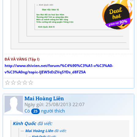
Kinh Quốc viết:
TÌNH YÊU TINH TÚ
Sao Mai đổi áo hoá Sao Hôm
Thương nhớ Trời xa sáng dập dồn
Biển cả mênh mông ôm Đất rộng
Triều cường nổi sóng quyện Trăng tròn
Kinh Quốc 23.8.13
ĐÁ VÀ VÀNG (Tập I)
http://www.thivien.net/forum/%C4%90%C3%A1-v%C3%A0-
v%C3%A0ng/topic-IJEW5tEtZVqSYDs_d8FZ5A
☆
☆
☆
☆
☆
Mai Hoàng Liên
Ngày gửi: 25/08/2013 22:07
Có
người thích
25
Kinh Quốc
đã viết:
Mai Hoàng Liên
đã viết:
Kinh Quốc
đã viết: