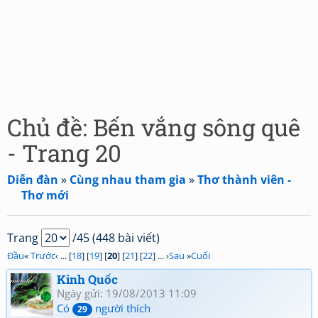
Chủ đề: Bến vắng sông quê
- Trang 20
Diễn đàn
»
Cùng nhau tham gia
»
Thơ thành viên -
Thơ mới
Trang
/45 (448 bài viết)
Đầu
«
Trước
‹ ... [
18
] [
19
] [
20
] [
21
] [
22
] ... ›
Sau
»
Cuối
Kinh Quốc
Ngày gửi: 19/08/2013 11:09
Có
người thích
29