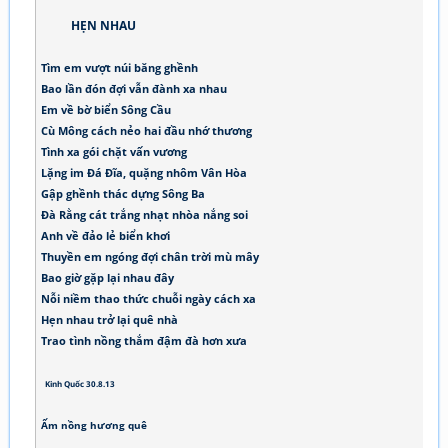
HẸN NHAU
Tìm em vượt núi băng ghềnh
Bao lần đón đợi vẫn đành xa nhau
Em về bờ biển Sông Cầu
Cù Mông cách nẻo hai đầu nhớ thương
Tình xa gói chặt vấn vương
Lặng im Đá Đĩa, quặng nhôm Vân Hòa
Gập ghềnh thác dựng Sông Ba
Đà Rằng cát trắng nhạt nhòa nắng soi
Anh về đảo lẻ biển khơi
Thuyền em ngóng đợi chân trời mù mây
Bao giờ gặp lại nhau đây
Nỗi niềm thao thức chuỗi ngày cách xa
Hẹn nhau trở lại quê nhà
Trao tình nồng thắm đậm đà hơn xưa
Kinh Quốc 30.8.13
Ấm nồng hương quê