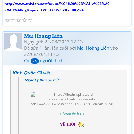
http://www.thivien.net/forum/%C4%90%C3%A1-v%C3%A0-
v%C3%A0ng/topic-IJEW5tEtZVqSYDs_d8FZ5A
☆
☆
☆
☆
☆
Mai Hoàng Liên
Ngày gửi: 22/08/2013 17:13
Đã sửa 1 lần, lần cuối bởi
Mai Hoàng Liên
vào
22/08/2013 17:21
Có
người thích
28
Kinh Quốc
đã viết:
Ngọc Ly Kim
đã viết:
(Tức cảnh tấm ảnh...)
VỀ THÔI !