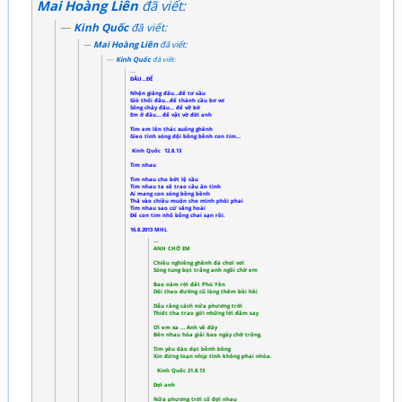
Mai Hoàng Liên
đã viết:
Kinh Quốc
đã viết:
Mai Hoàng Liên
đã viết:
Kinh Quốc
đã viết:
ĐÂU…ĐỂ
Nhện giăng đâu…để tơ sầu
Gió thổi đâu…để thành cầu bơ vơ
Sông chảy đâu… để vỡ bờ
Em ở đâu… để vật vờ đời anh
Tìm em lên thác xuống ghềnh
Gieo tình sóng dội bồng bềnh con tim…
Kinh Quốc 12.8.13
Tìm nhau
Tìm nhau cho bớt lệ sầu
Tìm nhau ta sẽ trao câu ân tình
Ai mang con sóng bồng bềnh
Thả vào chiều muộn cho mình phôi phai
Tìm nhau sao cứ vắng hoài
Để con tim nhỏ bỗng chai sạn rồi.
16.8.2013 MHL
ANH CHỜ EM
Chiều nghiêng ghềnh đá chơi vơi
Sóng tung bọt trắng anh ngồi chờ em
Bao năm rời đất Phú Yên
Dõi theo đường cũ lòng thêm bồi hồi
Dẫu rằng cách nửa phương trời
Thiết tha trao gửi những lời đắm say
Ơi em xa … Anh về đây
Bên nhau hóa giải bao ngày chờ trông.
Tim yêu dào dạt bềnh bồng
Xin đừng loạn nhịp tình không phai nhòa.
Kinh Quốc 21.8.13
Đợi anh
Nửa phương trời cố đợi nhau