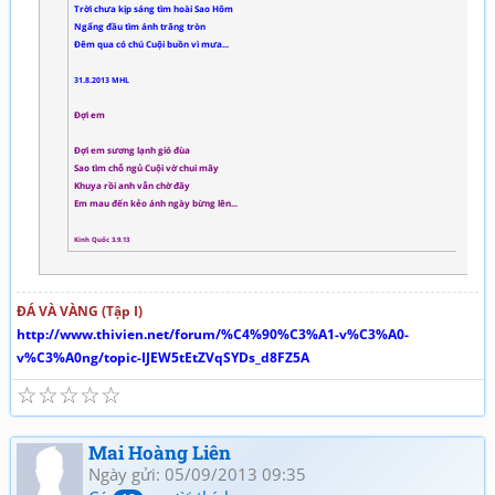
Trời chưa kịp sáng tìm hoài Sao Hôm
Ngẩng đầu tìm ánh trăng tròn
Đêm qua có chú Cuội buồn vì mưa...
31.8.2013 MHL
Đợi em
Đợi em sương lạnh gió đùa
Sao tìm chỗ ngủ Cuội vờ chui mây
Khuya rồi anh vẫn chờ đây
Em mau đến kẻo ánh ngày bừng lên...
Kinh Quốc 3.9.13
ĐÁ VÀ VÀNG (Tập I)
http://www.thivien.net/forum/%C4%90%C3%A1-v%C3%A0-
v%C3%A0ng/topic-IJEW5tEtZVqSYDs_d8FZ5A
☆
☆
☆
☆
☆
Mai Hoàng Liên
Ngày gửi: 05/09/2013 09:35