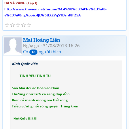
ĐÁ VÀ VÀNG (Tập I)
http://www.thivien.net/forum/%C4%90%C3%A1-v%C3%A0-
v%C3%A0ng/topic-IJEW5tEtZVqSYDs_d8FZ5A
☆
☆
☆
☆
☆
Mai Hoàng Liên
Ngày gửi: 31/08/2013 16:26
Có
người thích
18
Kinh Quốc viết:
TÌNH YÊU TINH TÚ
Sao Mai đổi áo hoá Sao Hôm
Thương nhớ Trời xa sáng dập dồn
Biển cả mênh mông ôm Đất rộng
Triều cường nổi sóng quyện Trăng tròn
Kinh Quốc 23.8.13