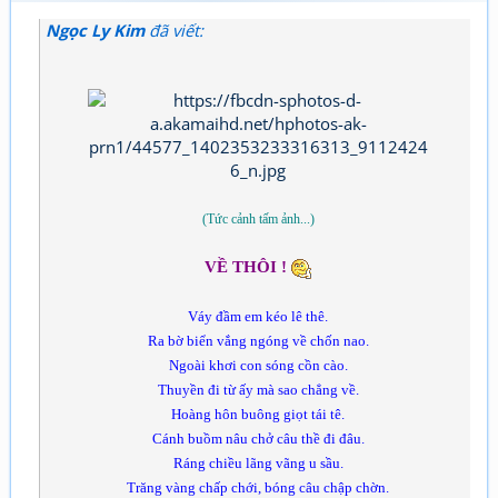
Ngọc Ly Kim
đã viết:
(Tức cảnh tấm ảnh...)
VỀ THÔI !
Váy đầm em kéo lê thê.
Ra bờ biển vắng ngóng về chốn nao.
Ngoài khơi con sóng cồn cào.
Thuyền đi từ ấy mà sao chẳng về.
Hoàng hôn buông giọt tái tê.
Cánh buồm nâu chở câu thề đi đâu.
Ráng chiều lãng vãng u sầu.
Trăng vàng chấp chới, bóng câu chập chờn.