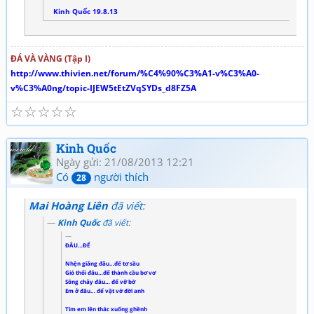
Kinh Quốc 19.8.13
ĐÁ VÀ VÀNG (Tập I)
http://www.thivien.net/forum/%C4%90%C3%A1-v%C3%A0-
v%C3%A0ng/topic-IJEW5tEtZVqSYDs_d8FZ5A
☆
☆
☆
☆
☆
Kinh Quốc
Ngày gửi: 21/08/2013 12:21
Có
người thích
28
Mai Hoàng Liên
đã viết:
Kinh Quốc
đã viết:
ĐÂU…ĐỂ
Nhện giăng đâu…để tơ sầu
Gió thổi đâu…để thành cầu bơ vơ
Sông chảy đâu… để vỡ bờ
Em ở đâu… để vật vờ đời anh
Tìm em lên thác xuống ghềnh