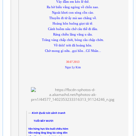
Váy đầm em kéo lê thê.
Ra bờ biển vắng ngóng về chốn nao.
Ngoài khơi con sóng cồn cào.
Thuyền đi từ ấy mà sao chẳng về.
Hoàng hôn buông giọt tái tê.
Cánh buồm nâu chở câu thề đi đâu.
Ráng chiều lãng vãng u sầu.
Trăng vàng chấp chới, bóng câu chập chờn.
Về thôi! trời đã hoàng hôn.
Chờ mong gì nữa...gọi hồn...Cố Nhân...
30.07.2013
Ngọc Ly Kim
Kinh Quốc tức cảnh tranh
TUỔI BẢY MƯƠI
Vãn hừng hực lửa buổi chiều hôm
Vẫn mộng lâng lâng lúc sóng dồn