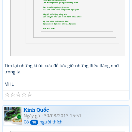
Chốn xưa lời hẹn ríu ran
Con đường vi vút gió ngàn dương xanh
Bao lâu chẳng được gặp anh
Trái tim thổn thức cũng đành ngủ quên
Bây giờ biển lặng sóng yên
Con thuyền nhỏ vẫn lênh đênh khua chèo
Kệ cho "chín suối mười đèo"
Đợi anh em đợi cuối chiều...đợi anh.
25.8.2013 MHL
Tìm lại những kí ức xưa để lưu giữ những điều đáng nhớ
trong ta.
MHL
☆
☆
☆
☆
☆
Kinh Quốc
Ngày gửi: 30/08/2013 15:51
Có
người thích
18