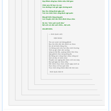
Quy Nhơn sóng bạc thấm mầu thời gian
Chốn xưa lời hẹn ríu ran
Con đường vi vút gió ngàn dương xanh
Bao lâu chẳng được gặp anh
Trái tim thổn thức cũng đành ngủ quên
Bây giờ biển lặng sóng yên
Con thuyền nhỏ vẫn lênh đênh khua chèo
Kệ cho "chín suối mười đèo"
Đợi anh em đợi cuối chiều...đợi anh.
25.8.2013 MHL
Kinh Quốc viết:
HẸN NHAU
Tìm em vượt núi băng ghềnh
Bao lần đón đợi vẫn đành xa nhau
Em về bờ biển Sông Câu
Cù Mông cách nẻo hai đầu nhớ thương
Tình xa gói chặt vấn vương
Lặng im Đá Đĩa, quặng nhôm Vân Hòa
Gập ghềnh thác dựng Sông Ba
Đà Rằng cát trắng nhạt nhòa nắng soi
Anh về đảo lẻ biển khơi
Thuyền em ngóng đợi chân trời mù mây
Bao giờ gặp lại nhau đây
Nỗi niềm thao thức chuỗi ngày cách xa
Hẹn nhau trở lại quê nhà
Trao tình nồng thắm đậm đà hơn xưa
Kinh Quốc 30.8.13