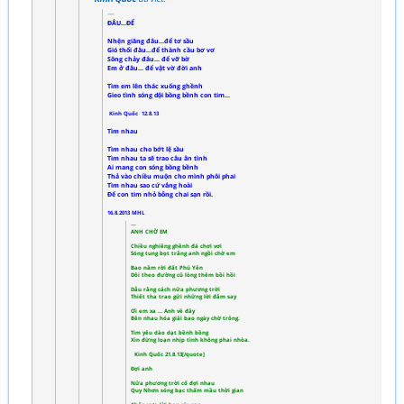
ĐÂU…ĐỂ
Nhện giăng đâu…để tơ sầu
Gió thổi đâu…để thành cầu bơ vơ
Sông chảy đâu… để vỡ bờ
Em ở đâu… để vật vờ đời anh
Tìm em lên thác xuống ghềnh
Gieo tình sóng dội bồng bềnh con tim…
Kinh Quốc 12.8.13
Tìm nhau
Tìm nhau cho bớt lệ sầu
Tìm nhau ta sẽ trao câu ân tình
Ai mang con sóng bồng bềnh
Thả vào chiều muộn cho mình phôi phai
Tìm nhau sao cứ vắng hoài
Để con tim nhỏ bỗng chai sạn rồi.
16.8.2013 MHL
ANH CHỜ EM
Chiều nghiêng ghềnh đá chơi vơi
Sóng tung bọt trắng anh ngồi chờ em
Bao năm rời đất Phú Yên
Dõi theo đường cũ lòng thêm bồi hồi
Dẫu rằng cách nửa phương trời
Thiết tha trao gửi những lời đắm say
Ơi em xa … Anh về đây
Bên nhau hóa giải bao ngày chờ trông.
Tim yêu dào dạt bềnh bồng
Xin đừng loạn nhịp tình không phai nhòa.
Kinh Quốc 21.8.13[/quote]
Đợi anh
Nửa phương trời cố đợi nhau
Quy Nhơn sóng bạc thấm mầu thời gian