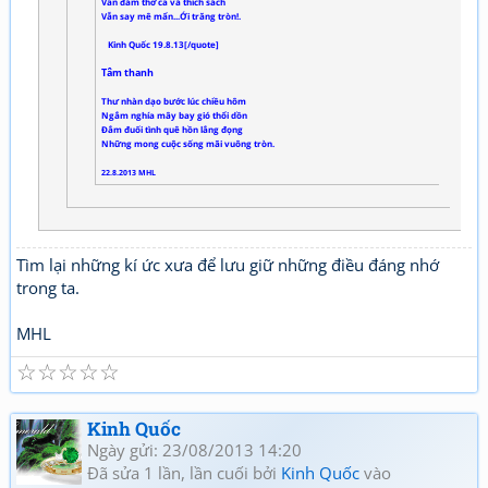
Vẫn đắm thơ ca và thích sách
Vẫn say mê mẩn...Ới trăng tròn!.
Kinh Quốc 19.8.13[/quote]
Tâm thanh
Thư nhàn dạo bước lúc chiều hôm
Ngắm nghía mây bay gió thổi dồn
Đắm đuối tình quê hồn lắng đọng
Những mong cuộc sống mãi vuông tròn.
22.8.2013 MHL
Tìm lại những kí ức xưa để lưu giữ những điều đáng nhớ
trong ta.
MHL
☆
☆
☆
☆
☆
Kinh Quốc
Ngày gửi: 23/08/2013 14:20
Đã sửa 1 lần, lần cuối bởi
Kinh Quốc
vào