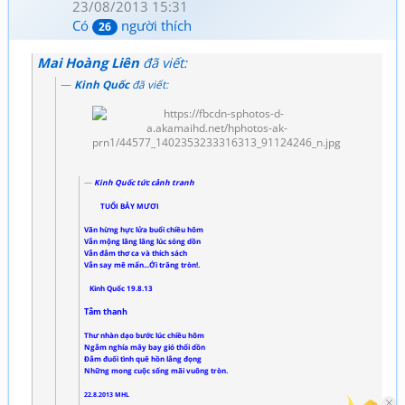
23/08/2013 15:31
Có
người thích
26
Mai Hoàng Liên
đã viết:
Kinh Quốc
đã viết:
Kinh Quốc tức cảnh tranh
TUỔI BẢY MƯƠI
Vãn hừng hực lửa buổi chiều hôm
Vẫn mộng lâng lâng lúc sóng dồn
Vẫn đắm thơ ca và thích sách
Vẫn say mê mẩn...Ới trăng tròn!.
Kinh Quốc 19.8.13
Tâm thanh
Thư nhàn dạo bước lúc chiều hôm
Ngắm nghía mây bay gió thổi dồn
Đắm đuối tình quê hồn lắng đọng
Những mong cuộc sống mãi vuông tròn.
22.8.2013 MHL