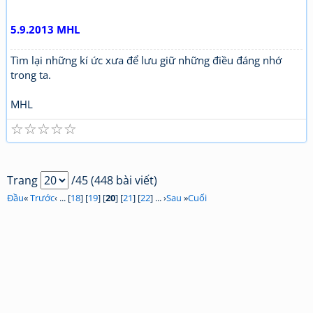
5.9.2013 MHL
Tìm lại những kí ức xưa để lưu giữ những điều đáng nhớ
trong ta.
MHL
☆
☆
☆
☆
☆
Trang
/45 (448 bài viết)
Đầu
«
Trước
‹ ... [
18
] [
19
] [
20
] [
21
] [
22
] ... ›
Sau
»
Cuối