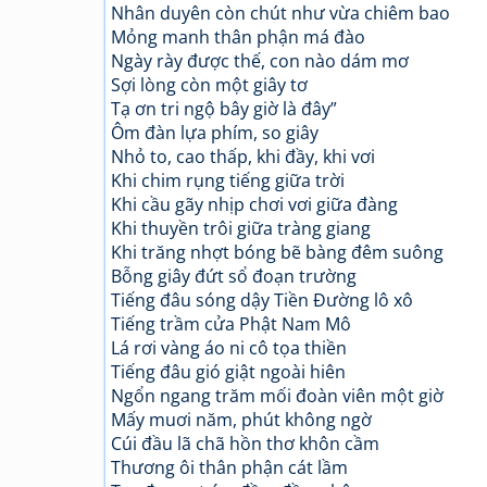
Nhân duyên còn chút như vừa chiêm bao
Mỏng manh thân phận má đào
Ngày rày được thế, con nào dám mơ
Sợi lòng còn một giây tơ
Tạ ơn tri ngộ bây giờ là đây”
Ôm đàn lựa phím, so giây
Nhỏ to, cao thấp, khi đầy, khi vơi
Khi chim rụng tiếng giữa trời
Khi cầu gãy nhịp chơi vơi giữa đàng
Khi thuyền trôi giữa tràng giang
Khi trăng nhợt bóng bẽ bàng đêm suông
Bỗng giây đứt sổ đoạn trường
Tiếng đâu sóng dậy Tiền Đường lô xô
Tiếng trầm cửa Phật Nam Mô
Lá rơi vàng áo ni cô tọa thiền
Tiếng đâu gió giật ngoài hiên
Ngổn ngang trăm mối đoàn viên một giờ
Mấy muơi năm, phút không ngờ
Cúi đầu lã chã hồn thơ khôn cầm
Thương ôi thân phận cát lầm