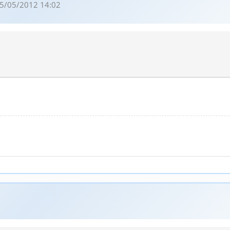
5/05/2012 14:02