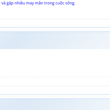
úc và gặp nhiều may mắn trong cuộc sống.