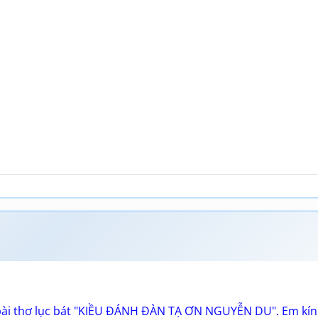
bài thơ lục bát "KIỀU ĐÁNH ĐÀN TẠ ƠN NGUYỄN DU". Em kí