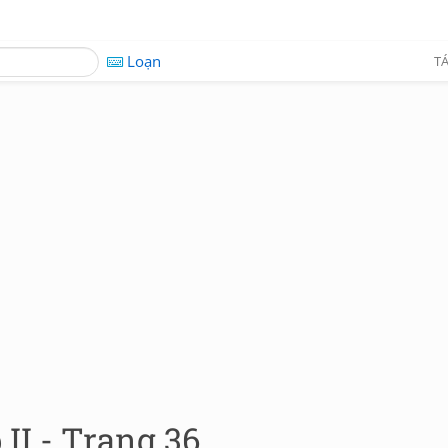
Loạn
TÁ
II - Trang 36