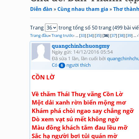
Diễn đàn
»
Cùng nhau tham gia
»
Thơ thành 
Trang
trong tổng số 50 trang (499 bài viế
Trang đầu
«
Trang trước
‹ ... [
33
] [
34
] [
35
] [
36
] [
37
] [
38
] [
39
] ... ›
quangchinhchuongmy
Ngày gửi: 14/12/2016 05:54
Đã sửa 1 lần, lần cuối bởi
quangchinhch
Có
người thích
6
CỒN LỜ
Về thăm Thái Thuỵ vãng Cồn Lờ
Một dải xanh rờn biển mộng mơ
Khám phá chòi ngao say chẳng ngỡ
Dò xem vạt sú mết không ngờ
Màu đông khách tắm đau lều mỡ
Sắc hạ người bơi tủi quán mờ