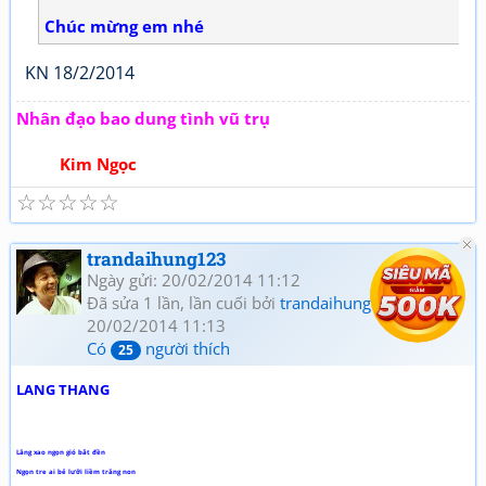
Chúc mừng em nhé
KN 18/2/2014
Nhân đạo bao dung tình vũ trụ
Kim Ngọc
☆
☆
☆
☆
☆
trandaihung123
Ngày gửi: 20/02/2014 11:12
Đã sửa 1 lần, lần cuối bởi
trandaihung123
vào
20/02/2014 11:13
Có
người thích
25
LANG THANG
Lãng xao ngọn gió bắt đền
Ngọn tre ai bẻ lưỡi liềm trăng non