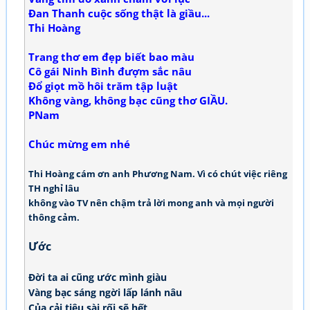
Đan Thanh cuộc sống thật là giầu...
Thi Hoàng
Trang thơ em đẹp biết bao màu
Cô gái Ninh Bình đượm sắc nâu
Đổ giọt mồ hôi trăm tập luật
Không vàng, không bạc cũng thơ GIẦU.
PNam
Chúc mừng em nhé
Thi Hoàng cám ơn anh Phương Nam. Vì có chút việc riêng
TH nghỉ lâu
không vào TV nên chậm trả lời mong anh và mọi người
thông cảm.
Ước
Đời ta ai cũng ước mình giàu
Vàng bạc sáng ngời lấp lánh nâu
Của cải tiêu sài rối sẽ hết