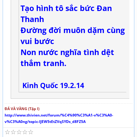
Tạo hình tô sắc bức Đan
Thanh
Đường đời muôn dặm cùng
vui bước
Non nước nghĩa tình dệt
thắm tranh.
Kinh Quốc 19.2.14
ĐÁ VÀ VÀNG (Tập I)
http://www.thivien.net/forum/%C4%90%C3%A1-v%C3%A0-
v%C3%A0ng/topic-IJEW5tEtZVqSYDs_d8FZ5A
☆
☆
☆
☆
☆