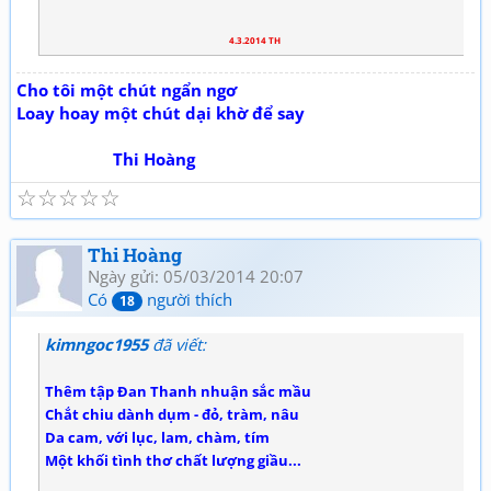
4.3.2014 TH
Cho tôi một chút ngẩn ngơ
Loay hoay một chút dại khờ để say
Thi Hoàng
☆
☆
☆
☆
☆
Thi Hoàng
Ngày gửi: 05/03/2014 20:07
Có
người thích
18
kimngoc1955
đã viết:
Thêm tập Đan Thanh nhuận sắc mầu
Chắt chiu dành dụm - đỏ, tràm, nâu
Da cam, với lục, lam, chàm, tím
Một khối tình thơ chất lượng giầu...