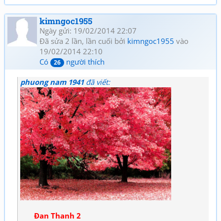
kimngoc1955
Ngày gửi: 19/02/2014 22:07
Đã sửa 2 lần, lần cuối bởi
kimngoc1955
vào
19/02/2014 22:10
Có
người thích
26
phuong nam 1941
đã viết:
Đan Thanh 2