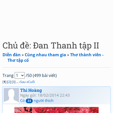
Chủ đề: Đan Thanh tập II
Diễn đàn
»
Cùng nhau tham gia
»
Thơ thành viên -
Thơ tập cổ
Trang
/50 (499 bài viết)
[
1
] [
2
] [
3
] ... ›
Sau
»
Cuối
Thi Hoàng
Ngày gửi: 18/02/2014 22:43
Có
người thích
33