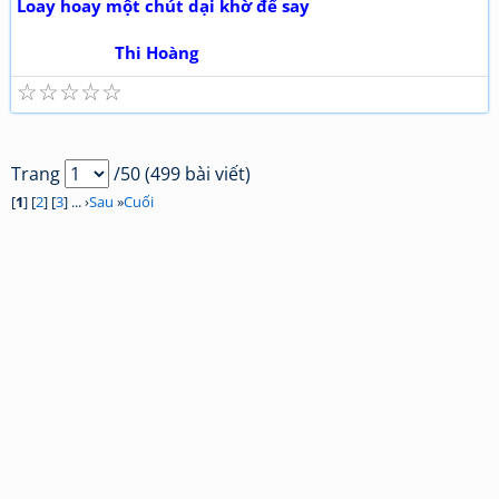
Loay hoay một chút dại khờ để say
Thi Hoàng
☆
☆
☆
☆
☆
Trang
/50 (499 bài viết)
[
1
] [
2
] [
3
] ... ›
Sau
»
Cuối