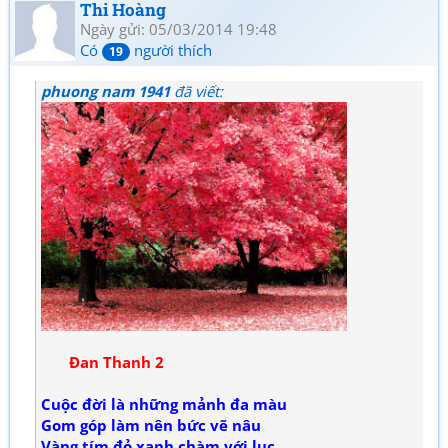
Thi Hoàng
Ngày gửi: 05/03/2014 19:48
Có
người thích
19
phuong nam 1941
đã viết:
Đan Thanh 2
Cuộc đời là những mảnh đa màu
Gom góp làm nên bức vẽ nâu
Vàng tím đỏ xanh chàm với lục