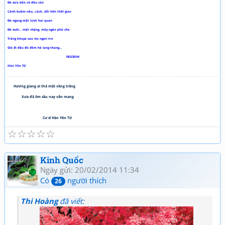
Đò xưa bến cũ đâu còn
Cánh buồm nâu…rách, dỗi hờn thời gian
Đò ngang một lượt hai quan
Đò xuôi… một chặng, mây ngàn phủ che
Trăng khuya sao víu ngọn tre
Gió đi đâu đó đêm hè lang thang…
18/2/2014/
Hàn Yên Tử
Hương giang ai thả một vầng trăng
Xưa đã ôm sầu nay vẫn mang
Cư sĩ Hàn Yên Tử
☆
☆
☆
☆
☆
Kinh Quốc
Ngày gửi: 20/02/2014 11:34
Có
người thích
26
Thi Hoàng
đã viết: