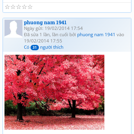
☆
☆
☆
☆
☆
phuong nam 1941
Ngày gửi: 19/02/2014 17:54
Đã sửa 1 lần, lần cuối bởi
phuong nam 1941
vào
19/02/2014 17:55
Có
người thích
31