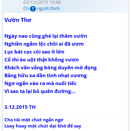
03/12/2015 19:46
Có
người thích
7
Vườn Thơ
Ngày nao cũng ghé lại thăm vườn
Nghiền ngẫm lộc chồi ai đã ươm
Lục bát cọc còi sao ít lớn
Cổ thi èo uột thật không vươn
Khách văn vắng bóng duyên mờ đọng
Bằng hữu xa dần tình nhạt vương
Ngơ ngẩn vào ra mà nuối tiếc
Vì sao ta lại bỏ quên đường...
3.12.2015 TH
Cho tôi một chút ngẩn ngơ
Loay hoay một chút dại khờ để say