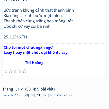
Bức tranh khung cảnh thật thanh bình
Kìa dáng ai xinh bước một mình
Thanh thản cùng trăng bao mộng ước
Ước chi cứ vậy cõi ba sinh.
25.1.2016 TH
Cho tôi một chút ngẩn ngơ
Loay hoay một chút dại khờ để say
Thi Hoàng
☆
☆
☆
☆
☆
Trang
/50 (499 bài viết)
Đầu
«
Trước
‹ ... [
29
] [
30
] [
31
] [
32
] [
33
] ... ›
Sau
»
Cuối