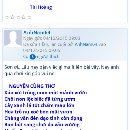
Thi Hoàng
☆
☆
☆
☆
☆
AnhNam64
Ngày gửi: 04/12/2015 09:03
Đã sửa 1 lần, lần cuối bởi
AnhNam64
vào
04/12/2015 09:05
Có
người thích
8
Sơn ơi...Lâu nay bận việc gì mà ít lên bài vậy. Nay anh
qua chơi xin góp vui nè:
NGUYỆN CÙNG THƠ
Xáo xới trông nom một mảnh vườn
Chồi non lộc biếc đã từng ươm
Cây xanh lá tốt chăm mau lớn
Hoa trỗ nụ xoè bón mãi vươn
Chàng văn đến dạo tình còn đọng
Bạn bút sang chơi dạ vẫn vương