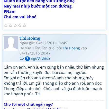
Muốn được bên nàng vui xướng-hoạ
Nay mai nhịp buớc một con đường.
PNam
Chú em vui khoẻ
☆
☆
☆
☆
☆
Thi Hoàng
Ngày gửi: 04/12/2015 16:49
Đã sửa 1 lần, lần cuối bởi
Thi Hoàng
vào
04/12/2015 20:47
Có
người thích
7
Cám ơn anh. Anh à, em cũng bận nhiều thứ lắm nhưng
em vẫn thường xuyên đọc bài của mọi người.
Em gọi điện cho anh theo số anh cho nhưng máy
không trả lời. Em gửi Thông điệp cho anh rồi, anh đọc
Thông điệp anh nhé. Chúc anh và gia đình luôn mạnh
khoẻ hạnh phúc. TH
Cho tôi một chút ngẩn ngơ