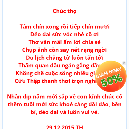
Chúc thọ
Tám chín xong rồi tiếp chín mươi
Dẻo dai sức vóc nhé cô ơi
Thơ văn mãi ấm lời chia sẻ
Chụp ảnh còn say nét rạng ngời
Du lịch chẳng từ luôn tấn tới
Thăm quan đâu ngán gắng đầy vơi
Không chê cuộc sống nhiều gian khó
Cửu Thập thanh thơi trọn nghĩa đời...
Nhân dịp năm mới sắp về con kính chúc cô
thêm tuổi mới sức khoẻ càng dồi dào, bền
bỉ, dẻo dai và luôn vui vẻ.
29.12.2015 TH