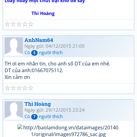
Loay hoay một chút dại khờ để say
Thi Hoàng
☆
☆
☆
☆
☆
AnhNam64
Ngày gửi: 04/12/2015 21:00
Có
người thích
5
TH ơi em nhắn tin, cho anh số DT của em nhé.
DT của anh:01667075112.
Xin cảm ơn
☆
☆
☆
☆
☆
Thi Hoàng
Ngày gửi: 29/12/2015 23:24
Có
người thích
7