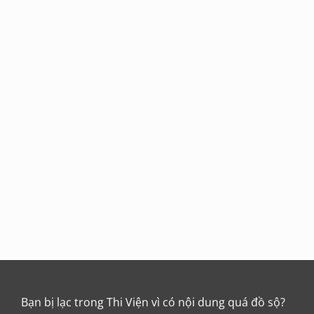
Bạn bị lạc trong Thi Viện vì có nội dung quá đồ sộ?
Chỉ dẫn làm quen
Xem sau