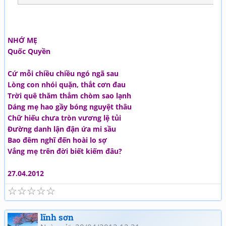
NHỚ MẸ
Quốc Quyền
Cứ mỗi chiều chiều ngó ngã sau
Lòng con nhói quặn, thắt cơn đau
Trời quê thăm thẳm chòm sao lạnh
Dáng mẹ hao gầy bóng nguyệt thâu
Chữ hiếu chưa tròn vương lệ tủi
Đường danh lận đận ứa mi sầu
Bao đêm nghĩ đến hoài lo sợ
Vắng mẹ trên đời biết kiếm đâu?
27.04.2012
☆
☆
☆
☆
☆
lĩnh sơn