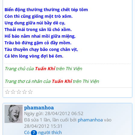
Biển động thường thường chết tép tôm
Còn thì cũng giống một trò xôm.
Ung dung giữa núi bầy dê cụ,
Thoải mái trong sân lũ chó xồm.
Hổ báo nằm nhai mồi giữa miệng,
Trâu bò đứng gặm cỏ đầy mồm.
Tàu thuyền chạy bão cong chân vịt,
Cá lớn lòng vòng đợi bé ôm.
Trang chủ của
Tuấn Khỉ
trên Thi Viện
Trang thơ cá nhân của
Tuấn Khỉ
trên Thi Viện
☆
☆
☆
☆
☆
phamanhoa
Ngày gửi: 28/04/2012 06:52
Đã sửa 1 lần, lần cuối bởi
phamanhoa
vào
28/04/2012 15:31
Có
người thích
7