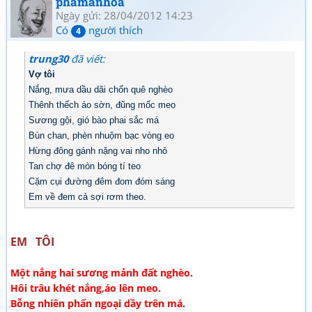
phamanhoa
Ngày gửi: 28/04/2012 14:23
Có
người thích
4
trung30
đã viết:
Vợ tôi
Nắng, mưa dầu dãi chốn quê nghèo
Thênh thếch áo sờn, đũng mốc meo
Sương gội, gió bào phai sắc má
Bùn chan, phèn nhuộm bạc vòng eo
Hừng đông gánh nặng vai nho nhỏ
Tan chợ đê mòn bóng tí teo
Cặm cụi đường đêm đom đóm sáng
Em về đem cả sợi rơm theo.
EM TÔI
Một nắng hai sương mảnh đất nghèo.
Hôi trâu khét nắng,áo lên meo.
Bỗng nhiên phấn ngoại dầy trên má.