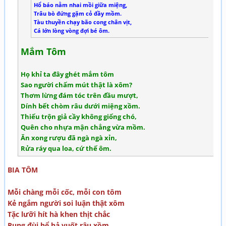
Hổ báo nằm nhai mồi giữa miệng,
Trâu bò đứng gặm cỏ đầy mồm.
Tàu thuyền chạy bão cong chân vịt,
Cá lớn lòng vòng đợi bé ôm.
Mắm Tôm
Họ khỉ ta đây ghét mắm tôm
Sao người chấm mút thật là xôm?
Thơm lừng đám tóc trên đầu mượt,
Dính bết chòm râu dưới miệng xồm.
Thiếu trộn giả cầy không giống chó,
Quên cho nhựa mận chẳng vừa mồm.
Ăn xong rượu đã ngà ngà xỉn,
Rửa ráy qua loa, cứ thế ôm.
BIA TÔM
Mỗi chàng mỗi cốc, mỗi con tôm
Kẻ ngắm người soi luận thật xôm
Tặc lưỡi hít hà khen thịt chắc
Rung đùi hể hả vuốt râu xồm