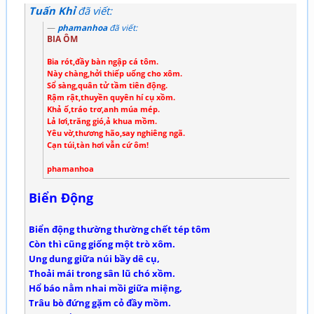
Tuấn Khỉ
đã viết:
phamanhoa
đã viết:
BIA ÔM
Bia rót,đầy bàn ngập cá tôm.
Này chàng,hởi thiếp uống cho xôm.
Sổ sàng,quân tử tầm tiên động.
Rậm rật,thuyền quyên hí cụ xồm.
Khả ố,tráo trơ,anh múa mép.
Lả lơi,trăng gió,ả khua mồm.
Yêu vờ,thương hão,say nghiêng ngã.
Cạn túi,tàn hơi vẫn cứ ôm!
phamanhoa
Biển Động
Biển động thường thường chết tép tôm
Còn thì cũng giống một trò xôm.
Ung dung giữa núi bầy dê cụ,
Thoải mái trong sân lũ chó xồm.
Hổ báo nằm nhai mồi giữa miệng,
Trâu bò đứng gặm cỏ đầy mồm.