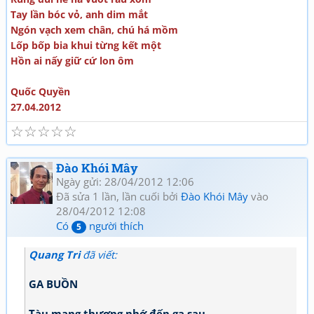
Tay lần bóc vỏ, anh dim mắt
Ngón vạch xem chân, chú há mồm
Lốp bốp bia khui từng kết một
Hồn ai nấy giữ cứ lon ôm
Quốc Quyền
27.04.2012
☆
☆
☆
☆
☆
Đào Khói Mây
Ngày gửi: 28/04/2012 12:06
Đã sửa 1 lần, lần cuối bởi
Đào Khói Mây
vào
28/04/2012 12:08
Có
người thích
5
Quang Tri
đã viết:
GA BUỒN
Tàu mang thương nhớ đến ga sau.