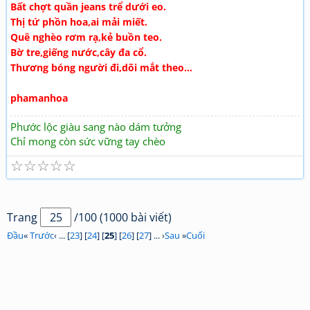
Bất chợt quần jeans trể dưới eo.
Thị tứ phồn hoa,ai mải miết.
Quê nghèo rơm rạ,kẻ buồn teo.
Bờ tre,giếng nước,cây đa cổ.
Thương bóng người đi,dõi mắt theo...
phamanhoa
Phước lộc giàu sang nào dám tưởng
Chỉ mong còn sức vững tay chèo
☆
☆
☆
☆
☆
Trang
/100 (1000 bài viết)
Đầu
«
Trước
‹ ... [
23
] [
24
] [
25
] [
26
] [
27
] ... ›
Sau
»
Cuối