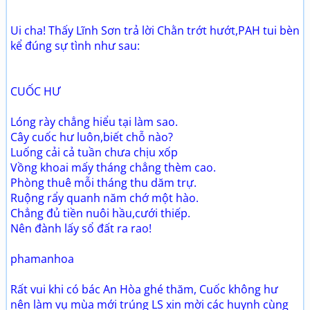
Ui cha! Thấy Lĩnh Sơn trả lời Chằn trớt hướt,PAH tui bèn
kể đúng sự tình như sau:
CUỐC HƯ
Lóng rày chẳng hiểu tại làm sao.
Cây cuốc hư luôn,biết chỗ nào?
Luống cải cả tuần chưa chịu xốp
Vồng khoai mấy tháng chẳng thèm cao.
Phòng thuê mỗi tháng thu dăm trự.
Ruộng rẩy quanh năm chớ một hào.
Chẳng đủ tiền nuôi hầu,cưới thiếp.
Nên đành lấy sổ đất ra rao!
phamanhoa
Rất vui khi có bác An Hòa ghé thăm, Cuốc không hư
nên làm vụ mùa mới trúng LS xin mời các huynh cùng