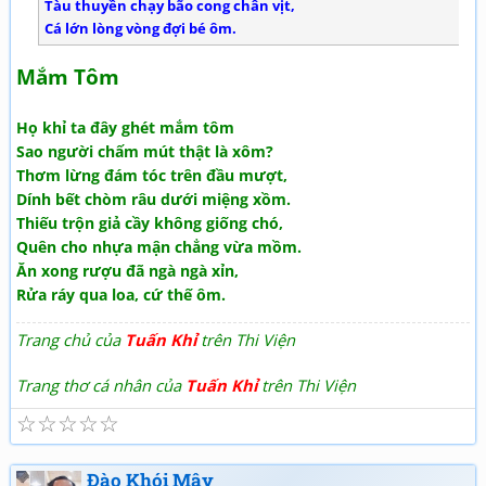
Tàu thuyền chạy bão cong chân vịt,
Cá lớn lòng vòng đợi bé ôm.
Mắm Tôm
Họ khỉ ta đây ghét mắm tôm
Sao người chấm mút thật là xôm?
Thơm lừng đám tóc trên đầu mượt,
Dính bết chòm râu dưới miệng xồm.
Thiếu trộn giả cầy không giống chó,
Quên cho nhựa mận chẳng vừa mồm.
Ăn xong rượu đã ngà ngà xỉn,
Rửa ráy qua loa, cứ thế ôm.
Trang chủ của
Tuấn Khỉ
trên Thi Viện
Trang thơ cá nhân của
Tuấn Khỉ
trên Thi Viện
☆
☆
☆
☆
☆
Đào Khói Mây