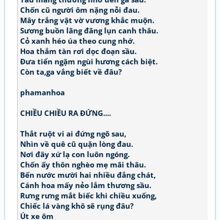
Chốn cũ người ôm nặng nỗi đau.
Mây trắng vật vờ vương khắc muộn.
Sương buồn lãng đãng lụn canh thâu.
Cỏ xanh héo úa theo cung nhớ.
Hoa thắm tàn rơi dọc đoạn sầu.
Đưa tiển ngậm ngùi hương cách biệt.
Còn ta,ga vắng biết về đâu?
phamanhoa
CHIỀU CHIỀU RA ĐỨNG....
Thắt ruột vi ai đứng ngõ sau,
Nhìn về quê cũ quặn lòng đau.
Nơi đây xứ lạ con luôn ngóng.
Chốn ấy thôn nghèo mẹ mãi thâu.
Bến nước mười hai nhiều đắng chát,
Cánh hoa mấy nẻo lắm thương sầu.
Rưng rưng mắt biếc khi chiều xuống,
Chiếc lá vàng khô sẽ rụng đâu?
Út xe ôm