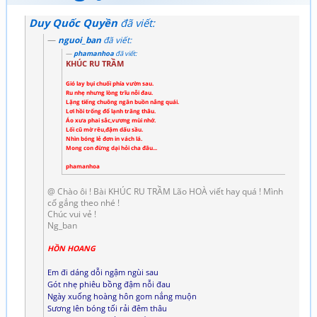
Duy Quốc Quyền
đã viết:
nguoi_ban
đã viết:
phamanhoa
đã viết:
KHÚC RU TRẦM
Gió lay bụi chuối phía vườn sau.
Ru nhẹ nhưng lòng trĩu nỗi đau.
Lặng tiếng chuông ngân buồn nắng quái.
Lơi hồi trống đổ lạnh trăng thâu.
Áo xưa phai sắc,vương mùi nhớ.
Lối cũ mờ rêu,đậm dấu sầu.
Nhìn bóng lẻ đơn in vách lá.
Mong con đừng dại hỏi cha đâu...
phamanhoa
@ Chào ôi ! Bài KHÚC RU TRẦM Lão HOÀ viết hay quá ! Mình
cố gắng theo nhé !
Chúc vui vẻ !
Ng_ban
HỒN HOANG
Em đi dáng dỗi ngậm ngùi sau
Gót nhẹ phiêu bồng đậm nỗi đau
Ngày xuống hoàng hôn gom nắng muộn
Sương lên bóng tối rải đêm thâu