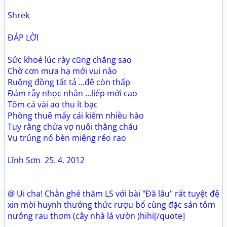
Shrek
ĐÁP LỜI
Sức khoẻ lúc rày cũng chẳng sao
Chờ cơn mưa hạ mới vui nào
Ruộng đồng tất tả ...đê còn thấp
Đám rẫy nhọc nhằn ...liếp mới cao
Tôm cá vài ao thu ít bạc
Phòng thuê mấy cái kiếm nhiều hào
Tuy rằng chửa vợ nuôi thằng cháu
Vụ trúng nó bèn miệng réo rao
Lĩnh Sơn 25. 4. 2012
@ Ui cha! Chằn ghé thăm LS với bài "Đã lâu" rất tuyệt đệ
xin mời huynh thưởng thức rượu bổ cùng đặc sản tôm
nướng rau thơm (cây nhà lá vườn )hihi[/quote]