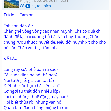
Ngày gửi: 28/04/2012 12:31
Có
người thích
6
Trả lời Cảm ơn
lĩnh sơn đã viết:
Chằn ghé vòng vòng các nhân huynh. Chả có quà chi,
đành để lại bài xướng bỗ bã. Nếu hay, thưởng Chằn
chung rượu thuốc huyết dê. Nếu dở, huynh xịt chó cho
nó cắn Chằn vọt biệt tăm nha
ĐÃ LÂU
Lóng rày sức phẻ bạn ra sao?
Cái cuốc đinh ba nó thế nào?
Nội tướng tề gia còn tất tả?
Điệt nhi sức học chắc lên cao?
Cơ ngơi tư thất đôn nhiêu lớp?
Lợi tức phòng thuê đặng mấy hào?
Hỏi biết thừa rồi nhưng vẫn hỏi
Quan tâm đánh tiếng miệng to rao