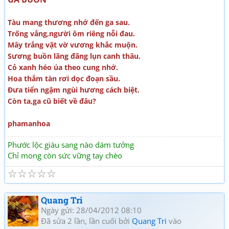
Tàu mang thương nhớ đến ga sau.
Trống vắng,người ôm riêng nỗi đau.
Mây trắng vật vờ vương khắc muộn.
Sương buồn lãng đãng lụn canh thâu.
Cỏ xanh héo úa theo cung nhớ.
Hoa thắm tàn rơi dọc đoạn sầu.
Đưa tiển ngậm ngùi hương cách biệt.
Còn ta,ga cũ biết về đâu?
phamanhoa
Phước lộc giàu sang nào dám tưởng
Chỉ mong còn sức vững tay chèo
☆
☆
☆
☆
☆
Quang Tri
Ngày gửi: 28/04/2012 08:10
Đã sửa 2 lần, lần cuối bởi
Quang Tri
vào