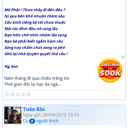
Mô Phật ! Thưa thầy đi đến đâu ?
Nị qua bến khổ nhuộn thêm sầu
Câu kinh tiếng kệ tôi chưa thuộc
Mái tóc đỉnh đầu nó rụng lâu
Đạo hữu chớ nhìn nhầm lão tụng
Bạn bè phải biết ngắm hàm râu
Sáng nay chăm chút xong ra phố
Ghé lại nhà Quyền quyết thả câu !
Ng_ban
Năm tháng đi qua chiều trắng tóc
Thời gian đổi lại bạc da ngà…
☆
☆
☆
☆
☆
Tuấn Khỉ
Ngày gửi: 28/04/2012 10:03
Có
người thích
8