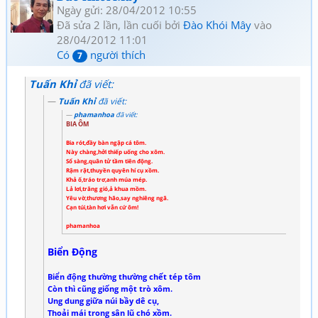
Ngày gửi: 28/04/2012 10:55
Đã sửa 2 lần, lần cuối bởi
Đào Khói Mây
vào
28/04/2012 11:01
Có
người thích
7
Tuấn Khỉ
đã viết:
Tuấn Khỉ
đã viết:
phamanhoa
đã viết:
BIA ÔM
Bia rót,đầy bàn ngập cá tôm.
Này chàng,hởi thiếp uống cho xôm.
Sổ sàng,quân tử tầm tiên động.
Rậm rật,thuyền quyên hí cụ xồm.
Khả ố,tráo trơ,anh múa mép.
Lả lơi,trăng gió,ả khua mồm.
Yêu vờ,thương hão,say nghiêng ngã.
Cạn túi,tàn hơi vẫn cứ ôm!
phamanhoa
Biển Động
Biển động thường thường chết tép tôm
Còn thì cũng giống một trò xôm.
Ung dung giữa núi bầy dê cụ,
Thoải mái trong sân lũ chó xồm.