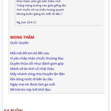
Khói thâm ươm gối bên thềm nhớ
Trăng mộng buông neo giữa giếng sầu
Anh muốn rời xa chiều hoang quạnh
Nhưng buồn giăng kín biết về đâu ?
Ng_ban 24.4.12
MONG THẦM
Quốc Quyền
Mãi mãi đời em kẻ đến sau
Vì yêu chấp nhận chuốc thương đau
Duyên thừa cốt nhục đành gom góp
Mảnh vỡ ân tình cố nhặt thâu
Mấy nhánh sông chia thuyền lận đận
Đôi dòng nước rẽ bến âu sầu
Ngày mai xin được làm ga cuối
Để trái tim này bớt khổ đau
GA BUỒN