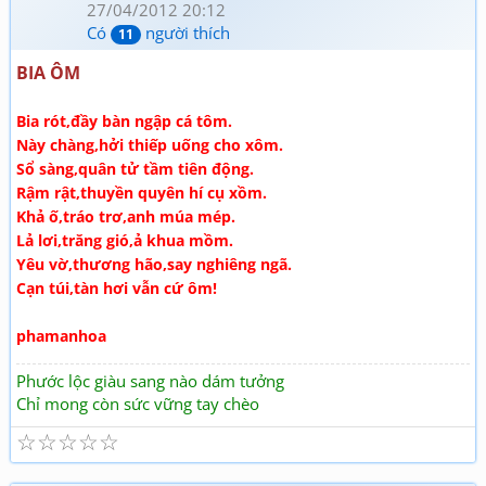
27/04/2012 20:12
Có
người thích
11
BIA ÔM
Bia rót,đầy bàn ngập cá tôm.
Này chàng,hởi thiếp uống cho xôm.
Sổ sàng,quân tử tầm tiên động.
Rậm rật,thuyền quyên hí cụ xồm.
Khả ố,tráo trơ,anh múa mép.
Lả lơi,trăng gió,ả khua mồm.
Yêu vờ,thương hão,say nghiêng ngã.
Cạn túi,tàn hơi vẫn cứ ôm!
phamanhoa
Phước lộc giàu sang nào dám tưởng
Chỉ mong còn sức vững tay chèo
☆
☆
☆
☆
☆