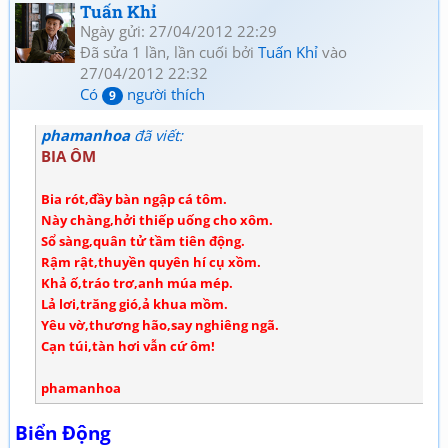
Tuấn Khỉ
Ngày gửi: 27/04/2012 22:29
Đã sửa 1 lần, lần cuối bởi
Tuấn Khỉ
vào
27/04/2012 22:32
Có
người thích
9
phamanhoa
đã viết:
BIA ÔM
Bia rót,đầy bàn ngập cá tôm.
Này chàng,hởi thiếp uống cho xôm.
Sổ sàng,quân tử tầm tiên động.
Rậm rật,thuyền quyên hí cụ xồm.
Khả ố,tráo trơ,anh múa mép.
Lả lơi,trăng gió,ả khua mồm.
Yêu vờ,thương hão,say nghiêng ngã.
Cạn túi,tàn hơi vẫn cứ ôm!
phamanhoa
Biển Động