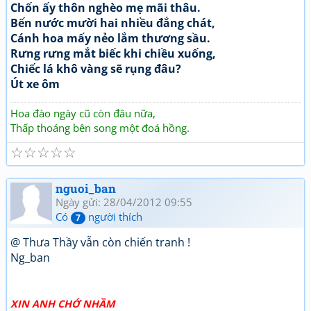
Chốn ấy thôn nghèo mẹ mãi thâu.
Bến nước mười hai nhiều đắng chát,
Cánh hoa mấy nẻo lắm thương sầu.
Rưng rưng mắt biếc khi chiều xuống,
Chiếc lá khô vàng sẽ rụng đâu?
Út xe ôm
Hoa đào ngày cũ còn đâu nữa,
Thấp thoáng bên song một đoá hồng.
☆
☆
☆
☆
☆
nguoi_ban
Ngày gửi: 28/04/2012 09:55
Có
người thích
7
@ Thưa Thầy vẫn còn chiến tranh !
Ng_ban
XIN ANH CHỚ NHẦM