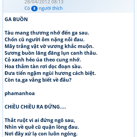
28/04/2012 08:13
Có
người thích
8
GA BUỒN
Tàu mang thương nhớ đến ga sau.
Chốn cũ người ôm nặng nỗi đau.
Mây trắng vật vờ vương khắc muộn.
Sương buồn lãng đãng lụn canh thâu.
Cỏ xanh héo úa theo cung nhớ.
Hoa thắm tàn rơi dọc đoạn sầu.
Đưa tiển ngậm ngùi hương cách biệt.
Còn ta,ga vắng biết về đâu?
phamanhoa
CHIỀU CHIỀU RA ĐỨNG....
Thắt ruột vi ai đứng ngõ sau,
Nhìn về quê cũ quặn lòng đau.
Nơi đây xứ lạ con luôn ngóng.