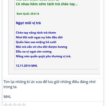
Có nhau hôm sớm tách trà chéo tay…
Kinh Quốc 29.8.14
Ngọt môi vị trà
Chéo tay nâng tách trà thơm
Nhớ đôi môi ngọt nụ hôn đầu đời
Quên làm sao miệng hé cười
Mùi trà vấn vít cho đời đượm hương
Dẫu xa vị ngọt còn vương
Nồng nàn quấn quýt yêu thương vị trà.
12.11.2014 MHL
Tìm lại những kí ức xưa để lưu giữ những điều đáng nhớ
trong ta.
MHL
☆
☆
☆
☆
☆