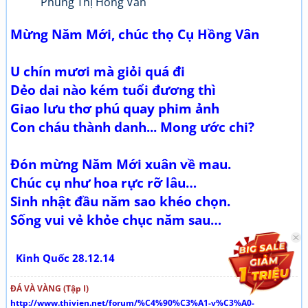
Phùng Thị Hồng Vân
Mừng Năm Mới, chúc thọ Cụ Hồng Vân
U chín mươi mà giỏi quá đi
Dẻo dai nào kém tuổi đương thì
Giao lưu thơ phú quay phim ảnh
Con cháu thành danh... Mong ước chi?
Đón mừng Năm Mới xuân về mau.
Chúc cụ như hoa rực rỡ lâu…
Sinh nhật đầu năm sao khéo chọn.
Sống vui vẻ khỏe chục năm sau…
Kinh Quốc 28.12.14
ĐÁ VÀ VÀNG (Tập I)
http://www.thivien.net/forum/%C4%90%C3%A1-v%C3%A0-