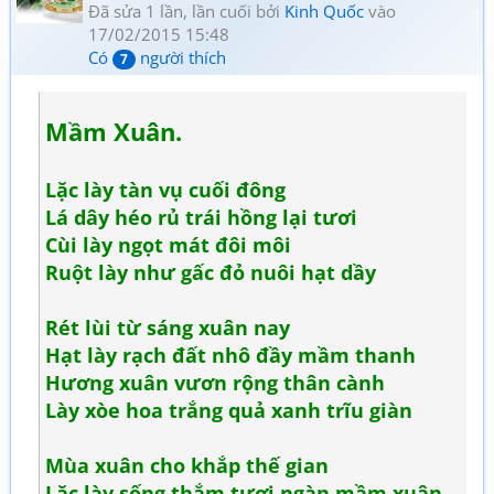
Đã sửa 1 lần, lần cuối bởi
Kinh Quốc
vào
17/02/2015 15:48
Có
người thích
7
Mầm Xuân.
Lặc lày tàn vụ cuối đông
Lá dây héo rủ trái hồng lại tươi
Cùi lày ngọt mát đôi môi
Ruột lày như gấc đỏ nuôi hạt dầy
Rét lùi từ sáng xuân nay
Hạt lày rạch đất nhô đầy mầm thanh
Hương xuân vươn rộng thân cành
Lày xòe hoa trắng quả xanh trĩu giàn
Mùa xuân cho khắp thế gian
Lặc lày sống thắm tươi ngàn mầm xuân.