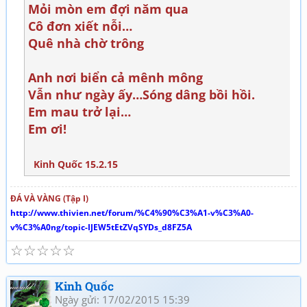
Mỏi mòn em đợi năm qua
Cô đơn xiết nỗi…
Quê nhà chờ trông
Anh nơi biển cả mênh mông
Vẫn như ngày ấy…Sóng dâng bồi hồi.
Em mau trở lại…
Em ơi!
Kinh Quốc 15.2.15
ĐÁ VÀ VÀNG (Tập I)
http://www.thivien.net/forum/%C4%90%C3%A1-v%C3%A0-
v%C3%A0ng/topic-IJEW5tEtZVqSYDs_d8FZ5A
☆
☆
☆
☆
☆
Kinh Quốc
Ngày gửi: 17/02/2015 15:39