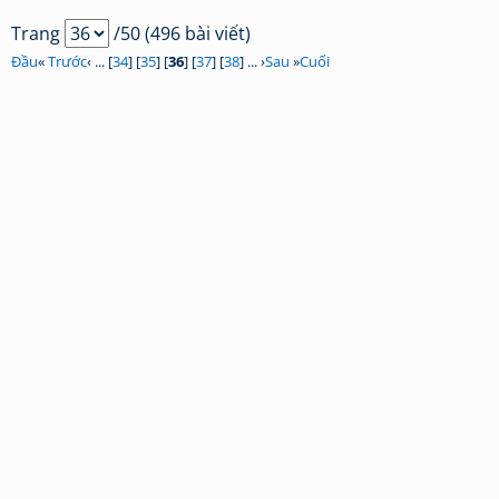
Trang
/50 (496 bài viết)
Đầu
«
Trước
‹ ... [
34
] [
35
] [
36
] [
37
] [
38
] ... ›
Sau
»
Cuối