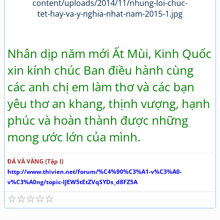
Nhân dịp năm mới Ất Mùi, Kinh Quốc
xin kính chúc Ban điều hành cùng
các anh chị em làm thơ và các bạn
yêu thơ an khang, thịnh vượng, hạnh
phúc và hoàn thành được những
mong ước lớn của mình.
ĐÁ VÀ VÀNG (Tập I)
http://www.thivien.net/forum/%C4%90%C3%A1-v%C3%A0-
v%C3%A0ng/topic-IJEW5tEtZVqSYDs_d8FZ5A
☆
☆
☆
☆
☆