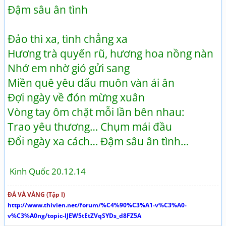
Đậm sâu ân tình
Đảo thì xa, tình chẳng xa
Hương trà quyến rũ, hương hoa nồng nàn
Nhớ em nhờ gió gửi sang
Miền quê yêu dấu muôn vàn ái ân
Đợi ngày về đón mừng xuân
Vòng tay ôm chặt mỗi lần bên nhau:
Trao yêu thương… Chụm mái đầu
Đổi ngày xa cách… Đậm sâu ân tình…
Kinh Quốc 20.12.14
ĐÁ VÀ VÀNG (Tập I)
http://www.thivien.net/forum/%C4%90%C3%A1-v%C3%A0-
v%C3%A0ng/topic-IJEW5tEtZVqSYDs_d8FZ5A