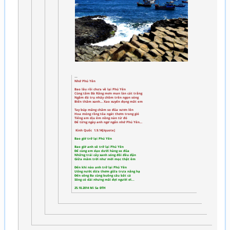
Nhớ Phú Yên
Bao lâu rồi chưa về lại Phú Yên
Cùng tắm Đà Rằng mơn man làn cát trắng
Ngắm đá trụ nhảy chồm trên ngọn sóng
Biển thẳm xanh… Xao xuyến đọng mắt em
Tay búp măng chăm so đũa vươn lên
Hoa móng rồng tỏa ngát thơm trong gió
Tiếng em dịu êm nồng nàn từ đó
Để từng ngày anh ngơ ngẩn nhớ Phú Yên…
Kinh Quốc 1.9.14[/quote]
Bao giờ trở lại Phú Yên
Bao giờ anh sẽ trở lại Phú Yên
Để cùng em dạo dưới hàng so đũa
Những trái cây xanh sóng đôi đều đặn
Giữa mâm trời như mời mọc thật êm
Đến khi nào anh trở lại Phú Yên
Uống nước dừa thơm giữa trưa nắng hạ
Đến sông Ba cùng buông câu bắt cá
Sông có dài nhưng mãi đợi người ơi...
25.10.2014 Mi Sa ĐTH