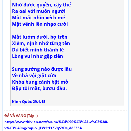
Nhờ được quyền, cậy thế
Ra oai với muôn người
Một mắt nhìn xếch mé
Mặt vênh lên nhạo cười
Mắt lườm dưới, bợ trên
Xiểm, nịnh nhớ từng tên
Dù biết mình thành lé
Lòng vui như gặp tiên
Sung sướng nào được lâu
Về nhà vội giật cửa
Khóa bung cánh bật mở
Đập tối mắt, bươu đầu.
Kinh Quốc 29.1.15
ĐÁ VÀ VÀNG (Tập I)
http://www.thivien.net/forum/%C4%90%C3%A1-v%C3%A0-
v%C3%A0ng/topic-IJEW5tEtZVqSYDs_d8FZ5A