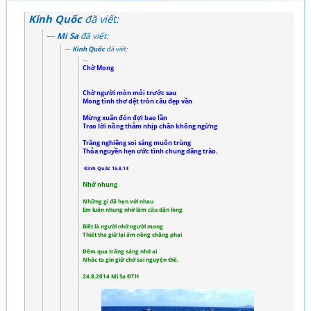
Kinh Quốc
đã viết:
Mi Sa
đã viết:
Kinh Quốc
đã viết:
Chờ Mong
Chờ người mòn mỏi trước sau
Mong tình thơ dệt tròn câu đẹp vần
Mừng xuân đón đợi bao lần
Trao lời nồng thắm nhịp chân không ngừng
Trăng nghiêng soi sáng muôn trùng
Thỏa nguyền hẹn ước tình chung dâng trào.
Kinh Quốc 16.8.14
Nhớ nhung
Những gì đã hẹn với nhau
Em luôn nhung nhớ làm câu dặn lòng
Biết là người nhớ người mong
Thiết tha giữ lại ấm nồng chẳng phai
Đêm qua trăng sáng nhớ ai
Nhắc ta gìn giữ chớ sai nguyện thề.
24.8.2014 Mi Sa ĐTH