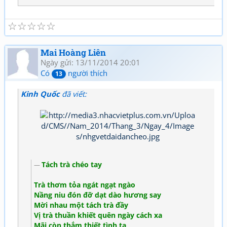
☆
☆
☆
☆
☆
Mai Hoàng Liên
Ngày gửi: 13/11/2014 20:01
Có
người thích
13
Kinh Quốc
đã viết:
Tách trà chéo tay
Trà thơm tỏa ngát ngạt ngào
Nầng niu đón đỡ dạt dào hương say
Mời nhau một tách trà đầy
Vị trà thuần khiết quên ngày cách xa
Mãi còn thắm thiết tình ta