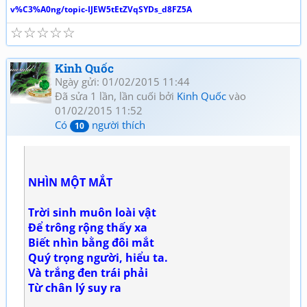
v%C3%A0ng/topic-IJEW5tEtZVqSYDs_d8FZ5A
☆
☆
☆
☆
☆
Kinh Quốc
Ngày gửi: 01/02/2015 11:44
Đã sửa 1 lần, lần cuối bởi
Kinh Quốc
vào
01/02/2015 11:52
Có
người thích
10
NHÌN MỘT MẮT
Trời sinh muôn loài vật
Để trông rộng thấy xa
Biết nhìn bằng đôi mắt
Quý trọng người, hiểu ta.
Và trắng đen trái phải
Từ chân lý suy ra