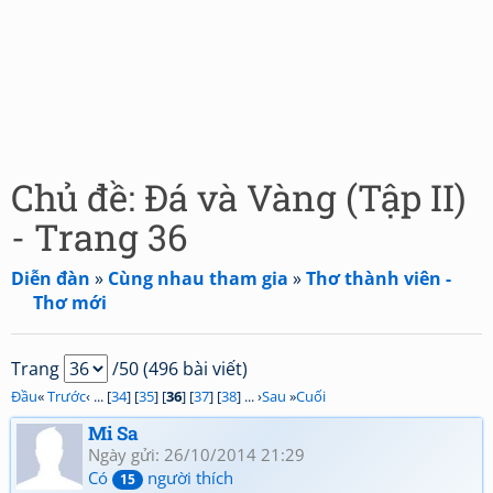
Chủ đề: Đá và Vàng (Tập II)
- Trang 36
Diễn đàn
»
Cùng nhau tham gia
»
Thơ thành viên -
Thơ mới
Trang
/50 (496 bài viết)
Đầu
«
Trước
‹ ... [
34
] [
35
] [
36
] [
37
] [
38
] ... ›
Sau
»
Cuối
Mi Sa
Ngày gửi: 26/10/2014 21:29
Có
người thích
15