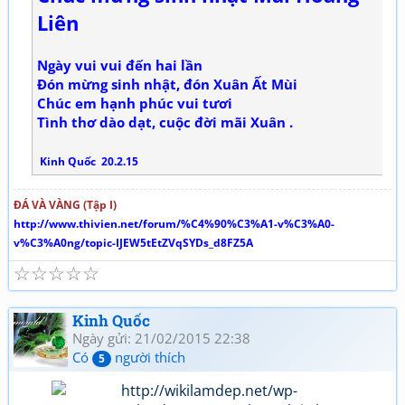
Liên
Ngày vui vui đến hai lần
Đón mừng sinh nhật, đón Xuân Ất Mùi
Chúc em hạnh phúc vui tươi
Tình thơ dào dạt, cuộc đời mãi Xuân .
Kinh Quốc 20.2.15
ĐÁ VÀ VÀNG (Tập I)
http://www.thivien.net/forum/%C4%90%C3%A1-v%C3%A0-
v%C3%A0ng/topic-IJEW5tEtZVqSYDs_d8FZ5A
☆
☆
☆
☆
☆
Kinh Quốc
Ngày gửi: 21/02/2015 22:38
Có
người thích
5