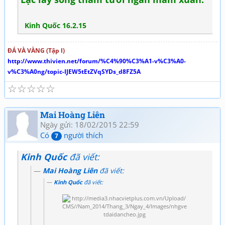
Kinh Quốc 16.2.15
ĐÁ VÀ VÀNG (Tập I)
http://www.thivien.net/forum/%C4%90%C3%A1-v%C3%A0-
v%C3%A0ng/topic-IJEW5tEtZVqSYDs_d8FZ5A
☆
☆
☆
☆
☆
Mai Hoàng Liên
Ngày gửi: 18/02/2015 22:59
Có
người thích
7
Kinh Quốc
đã viết:
Mai Hoàng Liên
đã viết:
Kinh Quốc
đã viết: