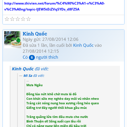
http://www.thivien.net/forum/%C4%90%C3%A1-v%C3%A0-
v%C3%A0ng/topic-IJEW5tEtZVqSYDs_d8FZ5A
☆
☆
☆
☆
☆
Kinh Quốc
Ngày gửi: 27/08/2014 12:06
Đã sửa 1 lần, lần cuối bởi
Kinh Quốc
vào
27/08/2014 12:15
Có
người thích
6
Kinh Quốc
đã viết:
Mi Sa
đã viết:
Mưa Ngâu
Đồng lúa nứt khô chờ mưa lá đỏ
Con khát sữa mẹ nghèo day mãi vú nhăn nheo
Trảng cát nóng nung hoa xương rồng héo queo
Giếng trơ đáy người thôi khua gầu múc
Trăng quầng lửa tìm đâu mưa cho nước
Bình Thuận ơi! Sông suối cạn lâu rồi
Chỉ có nắng nung liên miên đỏ bầu trời