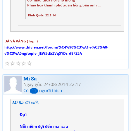
Có nhau thỏa nỗi chờ mong
Pháo hoa thành phố xuân hồng bên anh …
Kinh Quốc 22.8.14
ĐÁ VÀ VÀNG (Tập I)
http://www.thivien.net/forum/%C4%90%C3%A1-v%C3%A0-
v%C3%A0ng/topic-IJEW5tEtZVqSYDs_d8FZ5A
☆
☆
☆
☆
☆
Mi Sa
Ngày gửi: 24/08/2014 22:17
Có
người thích
11
Mi Sa
đã viết:
Đợi
Nỗi niềm đợi đến mai sau