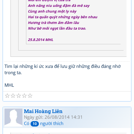
Anh nâng niu uống đậm đà mê say
Cùng anh chung một ly này
Hai ta quấn quýt những ngày bên nhau
Hương trà thơm ấm đằm lâu
Như bờ môi ngọt lần đầu ta trao.
25.8.2014 MHL
Tìm lại những kí ức xưa để lưu giữ những điều đáng nhớ
trong ta.
MHL
☆
☆
☆
☆
☆
Mai Hoàng Liên
Ngày gửi: 26/08/2014 14:31
Có
người thích
10