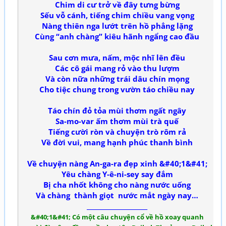
Chim di cư trở về đây tưng bừng
Sếu vỗ cánh, tiếng chim chiều vang vọng
Nàng thiên nga lướt trên hồ phẳng lặng
Cùng “anh chàng” kiêu hãnh ngẩng cao đầu
Sau cơn mưa, nấm, mộc nhĩ lên đều
Các cô gái mang rỏ vào thu lượm
Và còn nữa những trái dâu chín mọng
Cho tiệc chung trong vườn táo chiều nay
Táo chín đỏ tỏa mùi thơm ngất ngây
Sa-mo-var ấm thơm mùi trà quế
Tiếng cười ròn và chuyện trò rôm rả
Về đời vui, mang hạnh phúc thanh bình
Về chuyện nàng An-ga-ra đẹp xinh &#40;1&#41;
Yêu chàng Y-ê-ni-sey say đắm
Bị cha nhốt không cho nàng nước uống
Và chàng thành giọt nước mắt ngày nay…
____________________
&#40;1&#41; Có một câu chuyện cổ về hồ xoay quanh