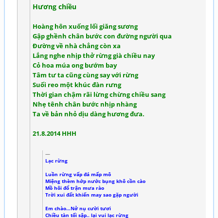
Hương chiều
Hoàng hôn xuống lối giăng sương
Gập ghềnh chân bước con đường người qua
Đường về nhà chẳng còn xa
Lắng nghe nhịp thở rừng già chiều nay
Cỏ hoa múa ong bướm bay
Tâm tư ta cũng cùng say với rừng
Suối reo một khúc đàn rưng
Thời gian chậm rãi lừng chừng chiều sang
Nhẹ tênh chân bước nhịp nhàng
Ta về bản nhỏ dịu dàng hương đưa.
21.8.2014 HHH
Lạc rừng
Luồn rừng vấp đá mấp mô
Miệng thèm hớp nước bụng khô cồn cào
Mồ hôi đổ trận mưa rào
Trời xui đất khiến may sao gặp người
Em chào…Nở nụ cười tươi
Chiều tàn tối sập.. lại vui lạc rừng