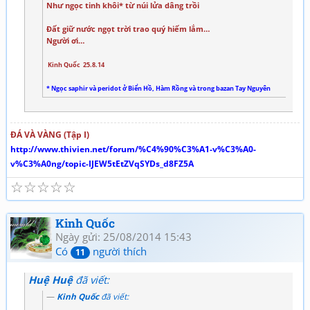
Như ngọc tinh khôi* từ núi lửa dâng trồi
Đất giữ nước ngọt trời trao quý hiếm lắm…
Người ơi…
Kinh Quốc 25.8.14
* Ngọc saphir và peridot ở Biển Hồ, Hàm Rồng và trong bazan Tay Nguyên
ĐÁ VÀ VÀNG (Tập I)
http://www.thivien.net/forum/%C4%90%C3%A1-v%C3%A0-
v%C3%A0ng/topic-IJEW5tEtZVqSYDs_d8FZ5A
☆
☆
☆
☆
☆
Kinh Quốc
Ngày gửi: 25/08/2014 15:43
Có
người thích
11
Huệ Huệ
đã viết:
Kinh Quốc
đã viết: