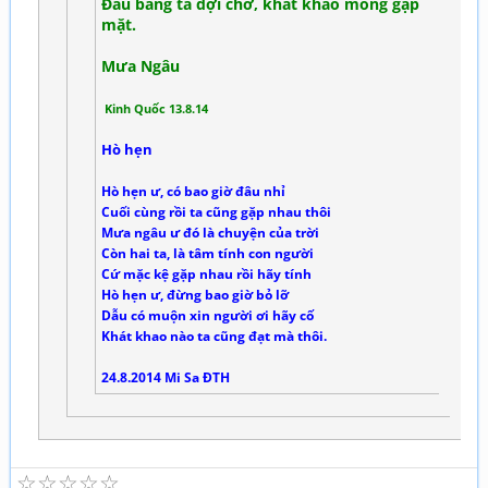
Đâu bằng ta đợi chờ, khát khao mong gặp
mặt.
Mưa Ngâu
Kinh Quốc 13.8.14
Hò hẹn
Hò hẹn ư, có bao giờ đâu nhỉ
Cuối cùng rồi ta cũng gặp nhau thôi
Mưa ngâu ư đó là chuyện của trời
Còn hai ta, là tâm tính con người
Cứ mặc kệ gặp nhau rồi hãy tính
Hò hẹn ư, đừng bao giờ bỏ lỡ
Dẫu có muộn xin người ơi hãy cố
Khát khao nào ta cũng đạt mà thôi.
24.8.2014 Mi Sa ĐTH
☆
☆
☆
☆
☆