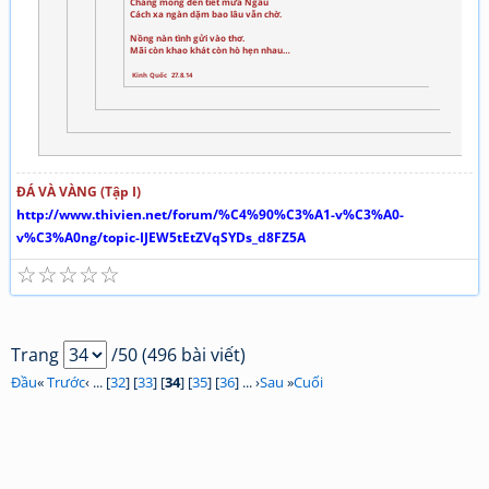
Chẳng mong đến tiết mưa Ngâu
Cách xa ngàn dặm bao lâu vẫn chờ.
Nồng nàn tình gửi vào thơ.
Mãi còn khao khát còn hò hẹn nhau…
Kinh Quốc 27.8.14
ĐÁ VÀ VÀNG (Tập I)
http://www.thivien.net/forum/%C4%90%C3%A1-v%C3%A0-
v%C3%A0ng/topic-IJEW5tEtZVqSYDs_d8FZ5A
☆
☆
☆
☆
☆
Trang
/50 (496 bài viết)
Đầu
«
Trước
‹ ... [
32
] [
33
] [
34
] [
35
] [
36
] ... ›
Sau
»
Cuối