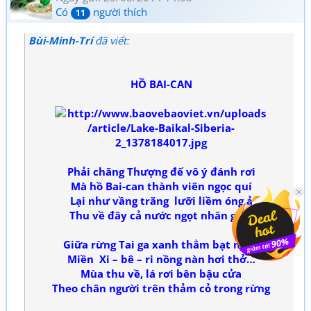
Có
người thích
11
Bùi-Minh-Trí
đã viết:
HỒ BAI-CAN
Phải chăng Thượng đế vô ý‎‎ đánh rơi
Mà hồ Bai-can thành viên ngọc quí
Lại như vầng trăng lưỡi liềm óng ả
Thu về đây cả nước ngọt nhân gian
Giữa rừng Tai ga xanh thẳm bạt ngàn
Miền Xi – bê – ri nồng nàn hơi thở…
Mùa thu về, lá rơi bên bậu cửa
Theo chân người trên thảm cỏ trong rừng