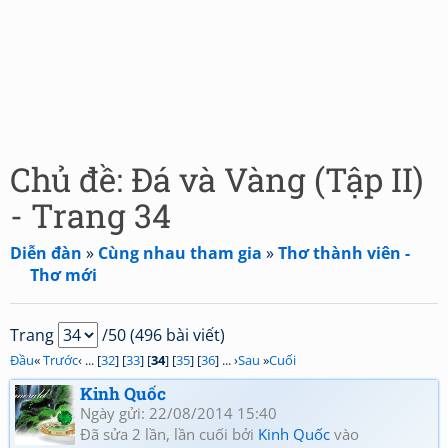
Chủ đề: Đá và Vàng (Tập II)
- Trang 34
Diễn đàn
»
Cùng nhau tham gia
»
Thơ thành viên -
Thơ mới
Trang
/50 (496 bài viết)
Đầu
«
Trước
‹ ... [
32
] [
33
] [
34
] [
35
] [
36
] ... ›
Sau
»
Cuối
Kinh Quốc
Ngày gửi: 22/08/2014 15:40
Đã sửa 2 lần, lần cuối bởi
Kinh Quốc
vào