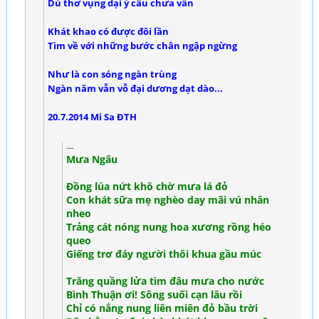
Dù thơ vụng dại ý câu chưa vần
Khát khao có được đôi lần
Tìm về với những bước chân ngập ngừng
Như là con sóng ngàn trùng
Ngàn năm vẫn vỗ đại dương dạt dào...
20.7.2014 Mi Sa ĐTH
Mưa Ngâu
Đồng lúa nứt khô chờ mưa lá đỏ
Con khát sữa mẹ nghèo day mãi vú nhăn
nheo
Trảng cát nóng nung hoa xương rồng héo
queo
Giếng trơ đáy người thôi khua gầu múc
Trăng quầng lửa tìm đâu mưa cho nước
Bình Thuận ơi! Sông suối cạn lâu rồi
Chỉ có nắng nung liên miên đỏ bầu trời