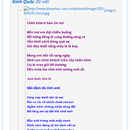
Kinh Quốc
đã viết:
[/align]
Chim khách báo tin vui
Bến mơ em đợi chiều buông
Rồi hừng đông ló cung đường sáng ra
Vẫn hình cách bóng quá xa
Gió đùa đuổi nắng mây là là bay
Mong em hết tối sang ngày
Nhờ con chim khách trên cây nhắn dùm
Líu lo trao gửi lời thương
Đầu mùa lúa chín tinh sương anh về.
Kinh Quốc 18.8.14
Mãi đậm đà tình anh
Sáng nay dưới tán lá me
Ríu ra ríu rít chích choè reo vui
Ngắm nhìn chúng nhảy từng đôi
Mà lòng em lại bồi hồi nhớ anh
Bầu trời trong mát mây xanh
Hình như đang có tin lành với ta
Vườn xum xuê ngát hương hoa