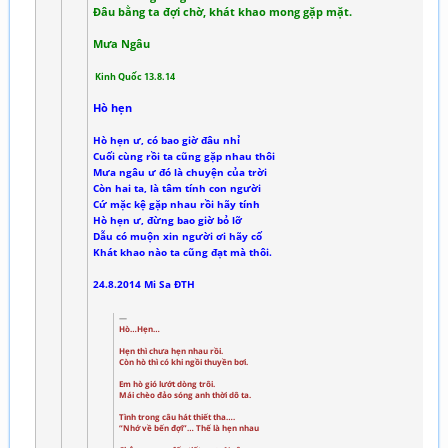
Đâu bằng ta đợi chờ, khát khao mong gặp mặt.
Mưa Ngâu
Kinh Quốc 13.8.14
Hò hẹn
Hò hẹn ư, có bao giờ đâu nhỉ
Cuối cùng rồi ta cũng gặp nhau thôi
Mưa ngâu ư đó là chuyện của trời
Còn hai ta, là tâm tính con người
Cứ mặc kệ gặp nhau rồi hãy tính
Hò hẹn ư, đừng bao giờ bỏ lỡ
Dẫu có muộn xin người ơi hãy cố
Khát khao nào ta cũng đạt mà thôi.
24.8.2014 Mi Sa ĐTH
Hò…Hẹn…
Hẹn thì chưa hẹn nhau rồi.
Còn hò thì có khi ngồi thuyền bơi.
Em hò gió lướt dòng trôi.
Mái chèo đảo sóng anh thời dô ta.
Tình trong câu hát thiết tha….
“Nhớ về bến đợi”… Thế là hẹn nhau