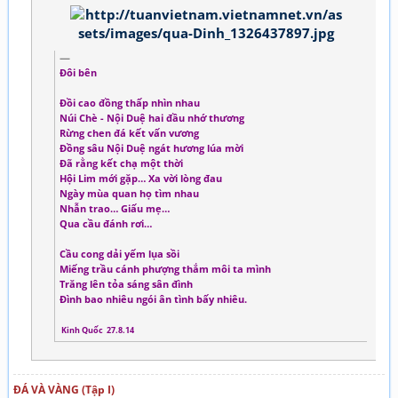
Đôi bên
Đồi cao đồng thấp nhìn nhau
Núi Chè - Nội Duệ hai đầu nhớ thương
Rừng chen đá kết vấn vương
Đồng sâu Nội Duệ ngát hương lúa mời
Đã rằng kết chạ một thời
Hội Lim mới gặp… Xa vời lòng đau
Ngày mùa quan họ tìm nhau
Nhẫn trao… Giấu mẹ…
Qua cầu đánh rơi…
Cầu cong dải yếm lụa sồi
Miếng trầu cánh phượng thắm môi ta mình
Trăng lên tỏa sáng sân đình
Đình bao nhiêu ngói ân tình bấy nhiêu.
Kinh Quốc 27.8.14
ĐÁ VÀ VÀNG (Tập I)