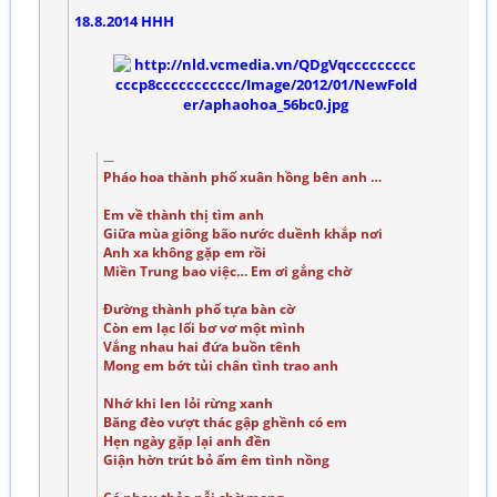
18.8.2014 HHH
Pháo hoa thành phố xuân hồng bên anh …
Em về thành thị tìm anh
Giữa mùa giông bão nước duềnh khắp nơi
Anh xa không gặp em rồi
Miền Trung bao việc… Em ơi gắng chờ
Đường thành phố tựa bàn cờ
Còn em lạc lối bơ vơ một mình
Vắng nhau hai đứa buồn tênh
Mong em bớt tủi chân tình trao anh
Nhớ khi len lỏi rừng xanh
Băng đèo vượt thác gập ghềnh có em
Hẹn ngày gặp lại anh đền
Giận hờn trút bỏ ấm êm tình nồng