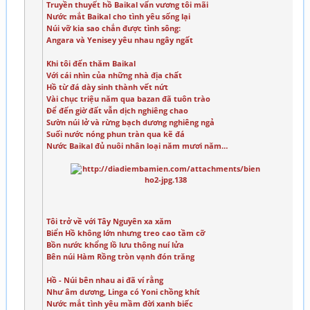
Truyền thuyết hồ Baikal vấn vương tôi mãi
Nước mắt Baikal cho tình yêu sống lại
Núi vỡ kia sao chắn được tình sông:
Angara và Yenisey yêu nhau ngây ngất
Khi tôi đến thăm Baikal
Với cái nhìn của những nhà địa chất
Hồ từ đá dày sinh thành vết nứt
Vài chục triệu năm qua bazan đã tuôn trào
Để đến giờ đất vẫn dịch nghiêng chao
Sườn núi lở và rừng bạch dương nghiêng ngả
Suối nước nóng phun tràn qua kẽ đá
Nước Baikal đủ nuôi nhân loại năm mươi năm…
Tôi trở về với Tây Nguyên xa xăm
Biển Hồ không lớn nhưng treo cao tầm cỡ
Bồn nước khổng lồ lưu thông nuí lửa
Bên núi Hàm Rồng tròn vạnh đón trăng
Hồ - Núi bên nhau ai đã ví rằng
Như âm dương, Linga có Yoni chồng khít
Nước mắt tình yêu mầm đời xanh biếc