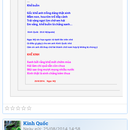
Khế buồn
Gốc khế anh trồng dáng thật xinh
Mầm non, hoa tím trổ đầy cành
Trái vàng ngọt lịm chờ em hái
Em vắng, khế buồn lá chẳng xanh...
Kinh Quốc 25.8.14[/quote]
Ngọc Mỹ xin họa ngược từ dưới lên trên nhé
Có điều gì góp ý cho em anh Kinh Quốc nhé
Cảm ơn anh đã thay chữ bé thành chữ nom hợp lý không bị chùng ý
KHẾ XINH
Xanh bởi rằng khế mới chớm mùa
Hái làm chi quả vẫn còn chua
Múi sao óng mượt mọng nhiều nước
Xinh thật là xinh chẳng kém thua
25/8/2014. Ngọc Mỹ
☆
☆
☆
☆
☆
Kinh Quốc
Ngày gửi: 25/08/2014 14:58