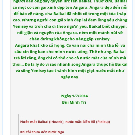
người đàn ông đầy quyền lực tên Baikal. Thuở xưa, Baikal
có một cô con gái xinh đẹp tên Angara. Angara đẹp đến nỗi
để bảo vệ nàng, cha Baikal đã nhốt cô trong một tòa tháp
cao. Nhưng người con gái xinh đẹp lại đem lòng yêu chàng
Yenisey và trốn cha đi theo người yêu. Baikal biết chuyện,
nổi giận và nguyền rủa Angara, ném một mảnh núi vỡ
chắn đường không cho nàng gặp Yenisey.
Angara khát khô cả họng. Cô van nài cha mình tha lỗi và
cầu xin ông ban cho mình nước uống. Thế nhưng, Baikal
trả lời rằng, ông chỉ có thể cho cô nước mắt của mình mà
thôi… Đó là lý do vì sao nhánh sông Angara thuộc hồ Baikal
và sông Yenisey tạo thành hình một giọt nước mắt như
ngày nay.
Ngày 1/7/2014
Bùi Minh Trí
Nước mắt Baikal (Irkutsk), nước mắt Biển Hồ (Pleiku))
Khi tôi chưa đến nước Nga