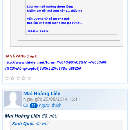
Lửa reo ngô nướng thơm lừng
Ngắm em đôi má ửng hồng… thấy no
Vấn vương từ đó hương ngô
Bao lần khó ngủ mong mơ lạc rừng...
Kinh Quốc 25.8.14
ĐÁ VÀ VÀNG (Tập I)
http://www.thivien.net/forum/%C4%90%C3%A1-v%C3%A0-
v%C3%A0ng/topic-IJEW5tEtZVqSYDs_d8FZ5A
☆
☆
☆
☆
☆
Mai Hoàng Liên
Ngày gửi: 25/08/2014 16:11
Có
người thích
11
Mai Hoàng Liên
đã viết:
Kinh Quốc
đã viết: