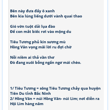
Bên này đưa đẩy ô xanh
Bên kia lúng liếng dưới vành quai thao
Gió vờn tuột dải lụa đào
Để con mắt biếc rơi vào mộng du
Tiêu Tương phủ kín sương mù
Hồng Vân vọng mãi lời ru đợi chờ
Nỗi niềm ai thả vần thơ
Đò đang xuôi bỗng ngẩn ngơ mái chèo.
1/ Tiêu Tương = sông Tiêu Tương chảy qua huyện
Tiên Du tỉnh Bắc Ninh
2/ Hồng Vân = núi Hồng Vân- núi Lim; nơi diễn ra
Hội Lim hàng năm