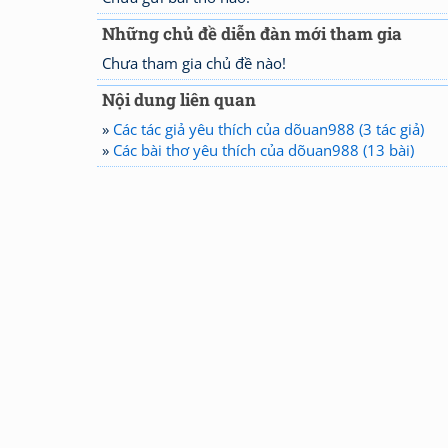
Những chủ đề diễn đàn mới tham gia
Chưa tham gia chủ đề nào!
Nội dung liên quan
»
Các tác giả yêu thích của dõuan988 (3 tác giả)
»
Các bài thơ yêu thích của dõuan988 (13 bài)