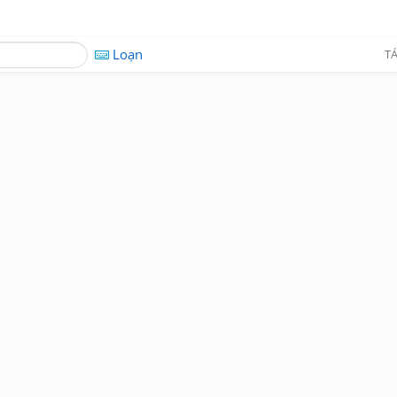
Loạn
TÁ