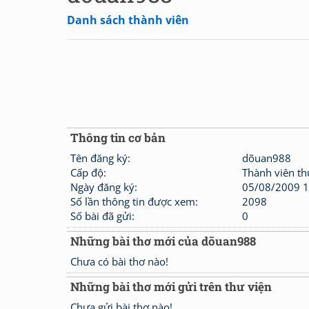
Danh sách thành viên
Thông tin cơ bản
Tên đăng ký:
dõuan988
Cấp độ:
Thành viên t
Ngày đăng ký:
05/08/2009 1
Số lần thông tin được xem:
2098
Số bài đã gửi:
0
Những bài thơ mới của dõuan988
Chưa có bài thơ nào!
Những bài thơ mới gửi trên thư viện
Chưa gửi bài thơ nào!