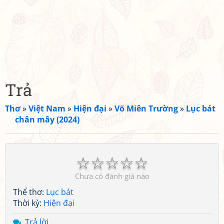
Trả
Thơ
»
Việt Nam
»
Hiện đại
»
Võ Miên Trường
»
Lục bát
chân mây (2024)
☆
☆
☆
☆
☆
Chưa có đánh giá nào
Thể thơ:
Lục bát
Thời kỳ:
Hiện đại
Trả lời