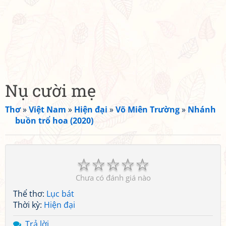
Nụ cười mẹ
Thơ
»
Việt Nam
»
Hiện đại
»
Võ Miên Trường
»
Nhánh
buồn trổ hoa (2020)
☆
☆
☆
☆
☆
Chưa có đánh giá nào
Thể thơ:
Lục bát
Thời kỳ:
Hiện đại
Trả lời