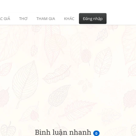
C GIẢ
THƠ
THAM GIA
KHÁC
Đăng nhập
Bình luận nhanh
0