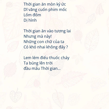
Thời gian ăn mòn ký ức
Dĩ vãng cuốn phim mốc
Lốm đốm
Dị hình
Thời gian ăn vào tương lai
Nhưng mà này!
Những con chữ của ta
Có khó nhai không đấy ?
Lem lém điếu thuốc cháy
Ta búng lên trời
đầu mẩu Thời gian...