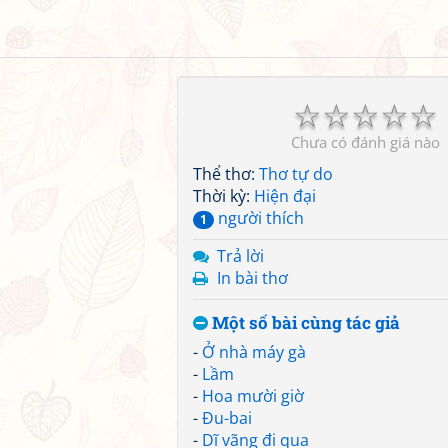
☆
☆
☆
☆
☆
Chưa có đánh giá nào
Thể thơ:
Thơ tự do
Thời kỳ:
Hiện đại
người thích
1
Trả lời
In bài thơ
Một số bài cùng tác giả
-
Ở nhà máy gà
-
Lầm
-
Hoa mười giờ
-
Đu-bai
-
Dĩ vãng đi qua