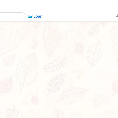
Loạn
TÁ