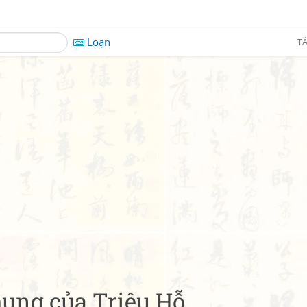
Loạn
TÁ
hung của Triệu Hỗ