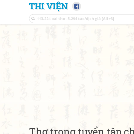
THI VIỆN
Thơ trong tuyển tập c