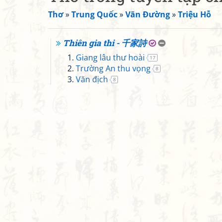
Thơ
»
Trung Quốc
»
Vãn Đường
»
Triệu Hỗ
Thiên gia thi - 千家詩
Giang lâu thư hoài
17
Trường An thu vọng
8
Văn địch
8