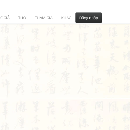
C GIẢ
THƠ
THAM GIA
KHÁC
Đăng nhập