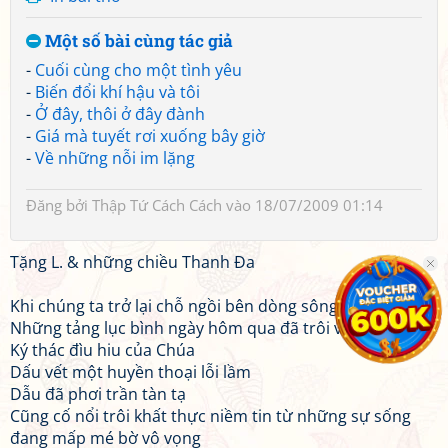
Một số bài cùng tác giả
-
Cuối cùng cho một tình yêu
-
Biến đổi khí hậu và tôi
-
Ở đây, thôi ở đây đành
-
Giá mà tuyết rơi xuống bây giờ
-
Về những nỗi im lặng
Đăng bởi
Thập Tứ Cách Cách
vào 18/07/2009 01:14
Tặng L. & những chiều Thanh Đa
Khi chúng ta trở lại chỗ ngồi bên dòng sông
Những tảng lục bình ngày hôm qua đã trôi về đâu
Ký thác đìu hiu của Chúa
Dấu vết một huyền thoại lỗi lầm
Dẫu đã phơi trần tàn tạ
Cũng cố nổi trôi khất thực niềm tin từ những sự sống
đang mấp mé bờ vô vọng