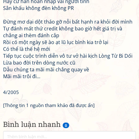
Hãy cứ hân hoan nhập vai người tình
Sân khấu không đèn không PR
Đừng mơ dại dột tháo gỡ nỗi bất hạnh ra khỏi đời mình
Tự đánh mất thứ credit không bao giờ hết giá trị và
chẳng ai thèm đánh cắp
Rồi có một ngày sẽ ào ạt lũ lục bình kia trở lại
Có thể là thế hệ mới
Tiếp tục cuộc trình diễn vô tư vở hài kịch Lòng Từ Bi Dối
Lừa bao đời trên dòng nước cũ
Dẫu chúng ta mãi mãi chẳng quay về
Mãi mãi trôi đi...
4/2005
[Thông tin 1 nguồn tham khảo đã được ẩn]
Bình luận nhanh
0